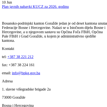
23
Jun
Odluka o poništenju postupka nabavke bankarskih usluga vođenja
depozitnog i transakcijskog računa BPK-a Goražde
10
Jun
Plan javnih nabavki KUCZ za 2026. godinu