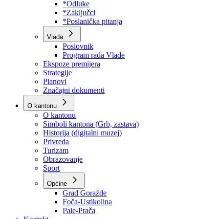
Program rada Skupštine
Budžet 2026
Zakoni
*Odluke
*Zaključci
*Poslanička pitanja
Vlada
Poslovnik
Program rada Vlade
Ekspoze premijera
Strategije
Planovi
Značajni dokumenti
O kantonu
O kantonu
Simboli kantona (Grb, zastava)
Historija (digitalni muzej)
Privreda
Turizam
Obrazovanje
Sport
Općine