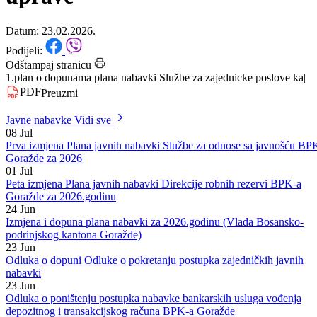
poslove kantonalnih organa
uprave
Datum: 23.02.2026.
Podijeli:
Odštampaj stranicu
1.plan o dopunama plana nabavki Službe za zajednicke poslove ka
|
PDF
Preuzmi
Javne nabavke
Vidi sve
08
Jul
Prva izmjena Plana javnih nabavki Službe za odnose sa javnošću BP
Goražde za 2026
01
Jul
Peta izmjena Plana javnih nabavki Direkcije robnih rezervi BPK-a
Goražde za 2026.godinu
24
Jun
Izmjena i dopuna plana nabavki za 2026.godinu (Vlada Bosansko-
podrinjskog kantona Goražde)
23
Jun
Odluka o dopuni Odluke o pokretanju postupka zajedničkih javnih
nabavki