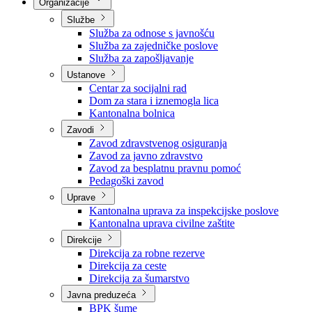
Nadležnosti
Sjednice Vlade
Organizacije
Službe
Služba za odnose s javnošću
Služba za zajedničke poslove
Služba za zapošljavanje
Ustanove
Centar za socijalni rad
Dom za stara i iznemogla lica
Kantonalna bolnica
Zavodi
Zavod zdravstvenog osiguranja
Zavod za javno zdravstvo
Zavod za besplatnu pravnu pomoć
Pedagoški zavod
Uprave
Kantonalna uprava za inspekcijske poslove
Kantonalna uprava civilne zaštite
Direkcije
Direkcija za robne rezerve
Direkcija za ceste