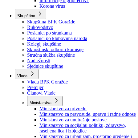
Izvještajno prognozna služba Ministarstva privrede
Izvještaj o radu
Izvještaj OC Uprave
Informacije o gripi H1N1
Korona virus
Skupština
Skupština BPK Goražde
Rukovodstvo
Poslanici po strankama
Poslanici po klubovima naroda
Kolegij skupštine
Skupštinski odbori i komisije
Stručna služba skupštine
Nadležnosti
Sjednice skupštine
Vlada
Vlada BPK Goražde
Premijer
Članovi Vlade
Ministarstva
Ministarstvo za privredu
Ministarstvo za pravosuđe, upravu i radne odnose
Ministarstvo za unutrašnje poslove