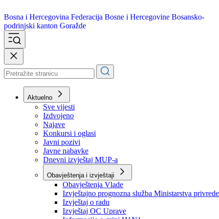
Bosna i Hercegovina
Federacija Bosne i Hercegovine
Bosansko-
podrinjski kanton Goražde
Aktuelno
Sve vijesti
Izdvojeno
Najave
Konkursi i oglasi
Javni pozivi
Javne nabavke
Dnevni izvještaj MUP-a
Obavještenja i izvještaji
Obavještenja Vlade