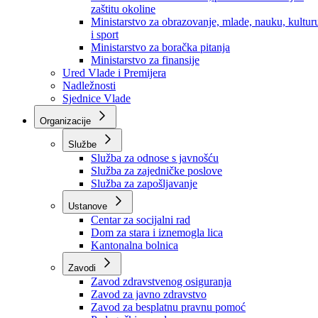
Ministarstvo za socijalnu politiku, zdravstvo,
raseljena lica i izbjeglice
Ministarstvo za urbanizam, prostorno uređenje i
zaštitu okoline
Ministarstvo za obrazovanje, mlade, nauku, kultur
i sport
Ministarstvo za boračka pitanja
Ministarstvo za finansije
Ured Vlade i Premijera
Nadležnosti
Sjednice Vlade
Organizacije
Službe
Služba za odnose s javnošću
Služba za zajedničke poslove
Služba za zapošljavanje
Ustanove
Centar za socijalni rad
Dom za stara i iznemogla lica
Kantonalna bolnica
Zavodi