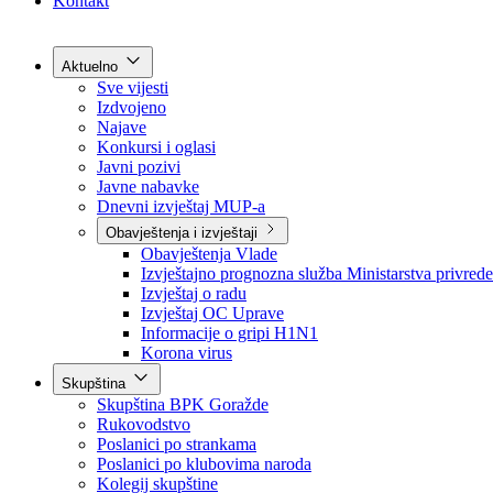
Grad Goražde
Foča-Ustikolina
Pale-Prača
Kontakt
Aktuelno
Sve vijesti
Izdvojeno
Najave
Konkursi i oglasi
Javni pozivi
Javne nabavke
Dnevni izvještaj MUP-a
Obavještenja i izvještaji
Obavještenja Vlade
Izvještajno prognozna služba Ministarstva privrede
Izvještaj o radu
Izvještaj OC Uprave
Informacije o gripi H1N1
Korona virus
Skupština
Skupština BPK Goražde
Rukovodstvo