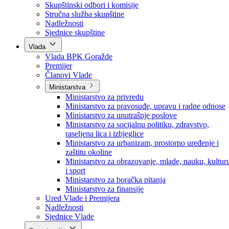
Poslanici po strankama
Poslanici po klubovima naroda
Kolegij skupštine
Skupštinski odbori i komisije
Stručna služba skupštine
Nadležnosti
Sjednice skupštine
Vlada
Vlada BPK Goražde
Premijer
Članovi Vlade
Ministarstva
Ministarstvo za privredu
Ministarstvo za pravosuđe, upravu i radne odnose
Ministarstvo za unutrašnje poslove
Ministarstvo za socijalnu politiku, zdravstvo,
raseljena lica i izbjeglice
Ministarstvo za urbanizam, prostorno uređenje i
zaštitu okoline
Ministarstvo za obrazovanje, mlade, nauku, kultur
i sport
Ministarstvo za boračka pitanja
Ministarstvo za finansije
Ured Vlade i Premijera