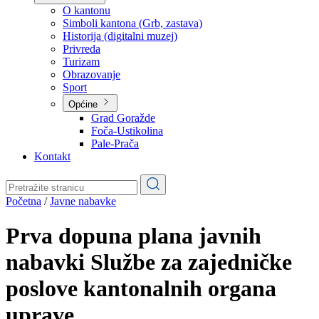
Planovi
Značajni dokumenti
O kantonu
O kantonu
Simboli kantona (Grb, zastava)
Historija (digitalni muzej)
Privreda
Turizam
Obrazovanje
Sport
Općine
Grad Goražde
Foča-Ustikolina
Pale-Prača
Kontakt
Početna
/
Javne nabavke
Prva dopuna plana javnih
nabavki Službe za zajedničke