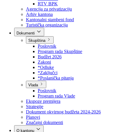
Direkcija za šumarstvo
Javna preduzeća
BPK šume
RTV BPK
Agencija za privatizaciju
Arhiv kantona
Kantonalni stambeni fond
Turistička organizacija
Dokumenti
Skupština
Poslovnik
Program rada Skupštine
Budžet 2026
Zakoni
*Odluke
*Zaključci
*Poslanička pitanja
Vlada
Poslovnik
Program rada Vlade
Ekspoze premijera
Strategije
Dokument okvirnog budžeta 2024-2026