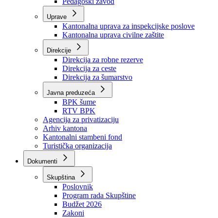
Zavod zdravstvenog osiguranja
Zavod za javno zdravstvo
Zavod za besplatnu pravnu pomoć
Pedagoški zavod
Uprave
Kantonalna uprava za inspekcijske poslove
Kantonalna uprava civilne zaštite
Direkcije
Direkcija za robne rezerve
Direkcija za ceste
Direkcija za šumarstvo
Javna preduzeća
BPK šume
RTV BPK
Agencija za privatizaciju
Arhiv kantona
Kantonalni stambeni fond
Turistička organizacija
Dokumenti
Skupština
Poslovnik