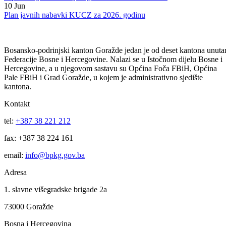
23
Jun
Odluka o poništenju postupka nabavke bankarskih usluga vođenja
depozitnog i transakcijskog računa BPK-a Goražde
10
Jun
Plan javnih nabavki KUCZ za 2026. godinu