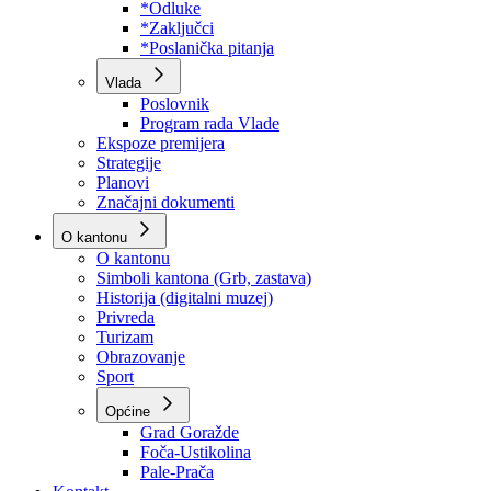
Program rada Skupštine
Budžet 2026
Zakoni
*Odluke
*Zaključci
*Poslanička pitanja
Vlada
Poslovnik
Program rada Vlade
Ekspoze premijera
Strategije
Planovi
Značajni dokumenti
O kantonu
O kantonu
Simboli kantona (Grb, zastava)
Historija (digitalni muzej)
Privreda
Turizam
Obrazovanje
Sport
Općine