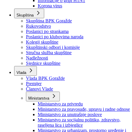
Izvještajno prognozna služba Ministarstva privrede
Izvještaj o radu
Izvještaj OC Uprave
Informacije o gripi H1N1
Korona virus
Skupština
Skupština BPK Goražde
Rukovodstvo
Poslanici po strankama
Poslanici po klubovima naroda
Kolegij skupštine
Skupštinski odbori i komisije
Stručna služba skupštine
Nadležnosti
Sjednice skupštine
Vlada
Vlada BPK Goražde
Premijer
Članovi Vlade
Ministarstva
Ministarstvo za privredu
Ministarstvo za pravosuđe, upravu i radne odnose
Ministarstvo za unutrašnje poslove