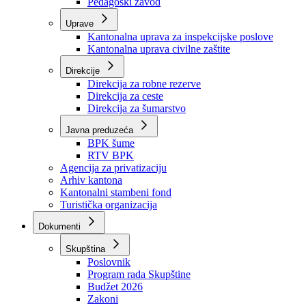
Zavod zdravstvenog osiguranja
Zavod za javno zdravstvo
Zavod za besplatnu pravnu pomoć
Pedagoški zavod
Uprave
Kantonalna uprava za inspekcijske poslove
Kantonalna uprava civilne zaštite
Direkcije
Direkcija za robne rezerve
Direkcija za ceste
Direkcija za šumarstvo
Javna preduzeća
BPK šume
RTV BPK
Agencija za privatizaciju
Arhiv kantona
Kantonalni stambeni fond
Turistička organizacija
Dokumenti
Skupština
Poslovnik