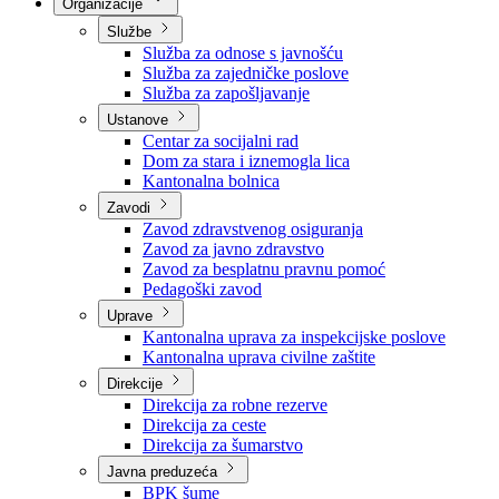
Nadležnosti
Sjednice Vlade
Organizacije
Službe
Služba za odnose s javnošću
Služba za zajedničke poslove
Služba za zapošljavanje
Ustanove
Centar za socijalni rad
Dom za stara i iznemogla lica
Kantonalna bolnica
Zavodi
Zavod zdravstvenog osiguranja
Zavod za javno zdravstvo
Zavod za besplatnu pravnu pomoć
Pedagoški zavod
Uprave
Kantonalna uprava za inspekcijske poslove
Kantonalna uprava civilne zaštite
Direkcije
Direkcija za robne rezerve
Direkcija za ceste