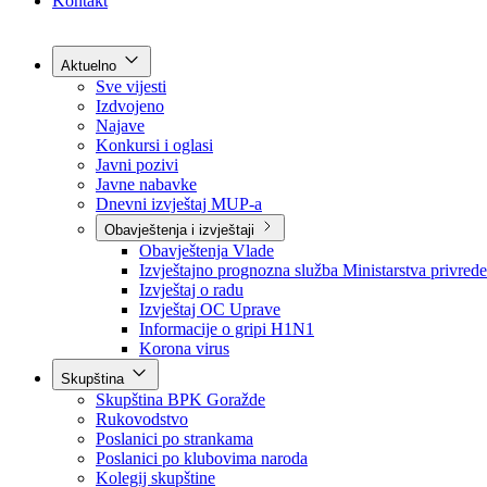
Grad Goražde
Foča-Ustikolina
Pale-Prača
Kontakt
Aktuelno
Sve vijesti
Izdvojeno
Najave
Konkursi i oglasi
Javni pozivi
Javne nabavke
Dnevni izvještaj MUP-a
Obavještenja i izvještaji
Obavještenja Vlade
Izvještajno prognozna služba Ministarstva privrede
Izvještaj o radu
Izvještaj OC Uprave
Informacije o gripi H1N1
Korona virus
Skupština
Skupština BPK Goražde
Rukovodstvo