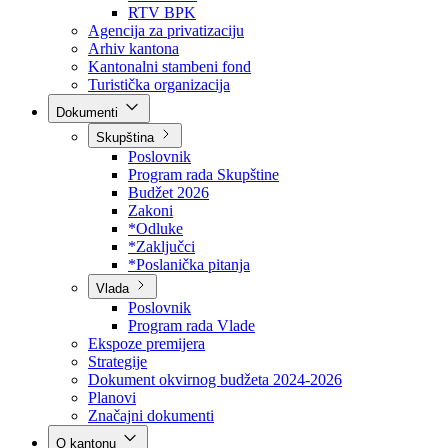
Direkcija za šumarstvo
Javna preduzeća
BPK šume
RTV BPK
Agencija za privatizaciju
Arhiv kantona
Kantonalni stambeni fond
Turistička organizacija
Dokumenti
Skupština
Poslovnik
Program rada Skupštine
Budžet 2026
Zakoni
*Odluke
*Zaključci
*Poslanička pitanja
Vlada
Poslovnik
Program rada Vlade
Ekspoze premijera
Strategije
Dokument okvirnog budžeta 2024-2026