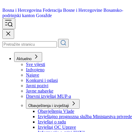
Bosna i Hercegovina
Federacija Bosne i Hercegovine
Bosansko-
podrinjski kanton Goražde
Aktuelno
Sve vijesti
Izdvojeno
Najave
Konkursi i oglasi
Javni pozivi
Javne nabavke
Dnevni izvještaj MUP-a
Obavještenja i izvještaji
Obavještenja Vlade