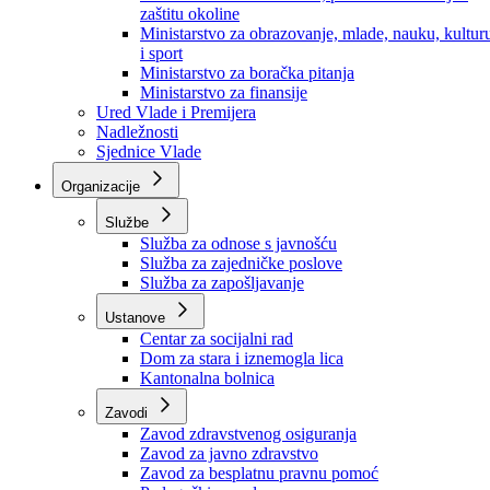
Ministarstvo za socijalnu politiku, zdravstvo,
raseljena lica i izbjeglice
Ministarstvo za urbanizam, prostorno uređenje i
zaštitu okoline
Ministarstvo za obrazovanje, mlade, nauku, kultur
i sport
Ministarstvo za boračka pitanja
Ministarstvo za finansije
Ured Vlade i Premijera
Nadležnosti
Sjednice Vlade
Organizacije
Službe
Služba za odnose s javnošću
Služba za zajedničke poslove
Služba za zapošljavanje
Ustanove
Centar za socijalni rad
Dom za stara i iznemogla lica
Kantonalna bolnica
Zavodi