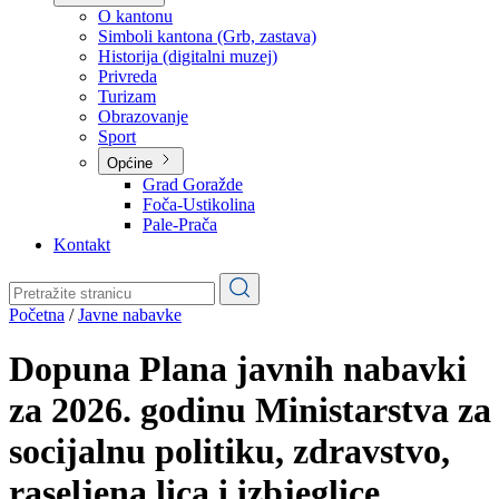
Planovi
Značajni dokumenti
O kantonu
O kantonu
Simboli kantona (Grb, zastava)
Historija (digitalni muzej)
Privreda
Turizam
Obrazovanje
Sport
Općine
Grad Goražde
Foča-Ustikolina
Pale-Prača
Kontakt
Početna
/
Javne nabavke
Dopuna Plana javnih nabavki
za 2026. godinu Ministarstva za