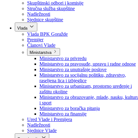
Poslanici po strankama
Poslanici po klubovima naroda
Kolegij skupštine
Skupštinski odbori i komisije
Stručna služba skupštine
Nadležnosti
Sjednice skupštine
Vlada
Vlada BPK Goražde
Premijer
Članovi Vlade
Ministarstva
Ministarstvo za privredu
Ministarstvo za pravosuđe, upravu i radne odnose
Ministarstvo za unutrašnje poslove
Ministarstvo za socijalnu politiku, zdravstvo,
raseljena lica i izbjeglice
Ministarstvo za urbanizam, prostorno uređenje i
zaštitu okoline
Ministarstvo za obrazovanje, mlade, nauku, kultur
i sport
Ministarstvo za boračka pitanja
Ministarstvo za finansije
Ured Vlade i Premijera