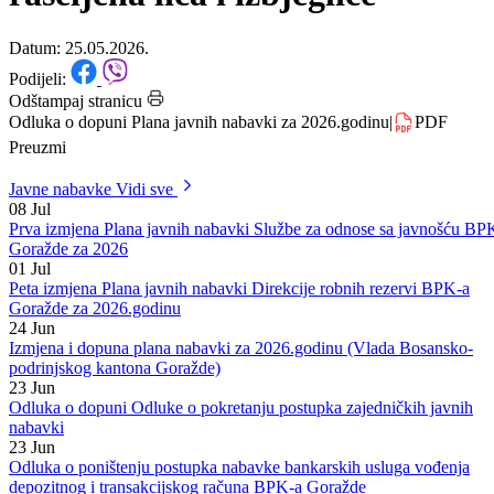
socijalnu politiku, zdravstvo,
raseljena lica i izbjeglice
Datum: 25.05.2026.
Podijeli:
Odštampaj stranicu
Odluka o dopuni Plana javnih nabavki za 2026.godinu
|
PDF
Preuzmi
Javne nabavke
Vidi sve
08
Jul
Prva izmjena Plana javnih nabavki Službe za odnose sa javnošću BP
Goražde za 2026
01
Jul
Peta izmjena Plana javnih nabavki Direkcije robnih rezervi BPK-a
Goražde za 2026.godinu
24
Jun
Izmjena i dopuna plana nabavki za 2026.godinu (Vlada Bosansko-
podrinjskog kantona Goražde)
23
Jun
Odluka o dopuni Odluke o pokretanju postupka zajedničkih javnih
nabavki