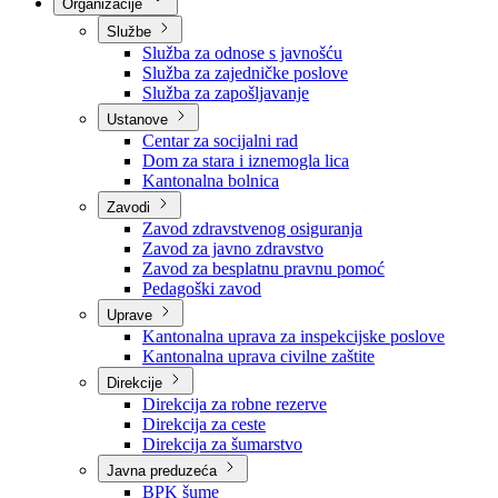
Nadležnosti
Sjednice Vlade
Organizacije
Službe
Služba za odnose s javnošću
Služba za zajedničke poslove
Služba za zapošljavanje
Ustanove
Centar za socijalni rad
Dom za stara i iznemogla lica
Kantonalna bolnica
Zavodi
Zavod zdravstvenog osiguranja
Zavod za javno zdravstvo
Zavod za besplatnu pravnu pomoć
Pedagoški zavod
Uprave
Kantonalna uprava za inspekcijske poslove
Kantonalna uprava civilne zaštite
Direkcije
Direkcija za robne rezerve
Direkcija za ceste