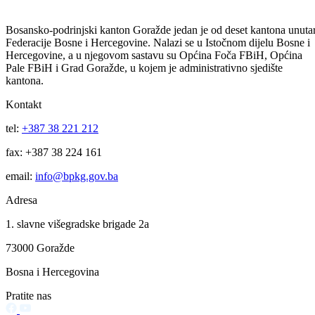
10
Jun
Plan javnih nabavki KUCZ za 2026. godinu