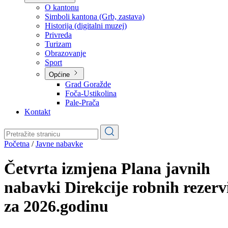
Planovi
Značajni dokumenti
O kantonu
O kantonu
Simboli kantona (Grb, zastava)
Historija (digitalni muzej)
Privreda
Turizam
Obrazovanje
Sport
Općine
Grad Goražde
Foča-Ustikolina
Pale-Prača
Kontakt
Početna
/
Javne nabavke
Četvrta izmjena Plana javnih
nabavki Direkcije robnih rezerv