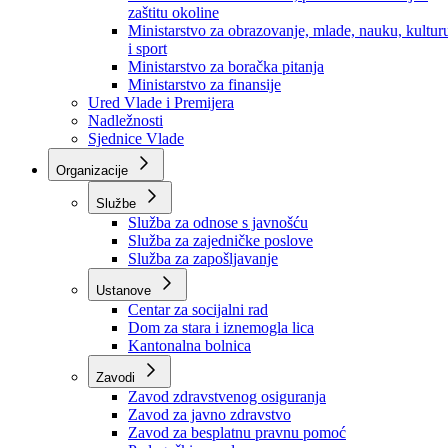
Ministarstvo za socijalnu politiku, zdravstvo,
raseljena lica i izbjeglice
Ministarstvo za urbanizam, prostorno uređenje i
zaštitu okoline
Ministarstvo za obrazovanje, mlade, nauku, kultur
i sport
Ministarstvo za boračka pitanja
Ministarstvo za finansije
Ured Vlade i Premijera
Nadležnosti
Sjednice Vlade
Organizacije
Službe
Služba za odnose s javnošću
Služba za zajedničke poslove
Služba za zapošljavanje
Ustanove
Centar za socijalni rad
Dom za stara i iznemogla lica
Kantonalna bolnica
Zavodi