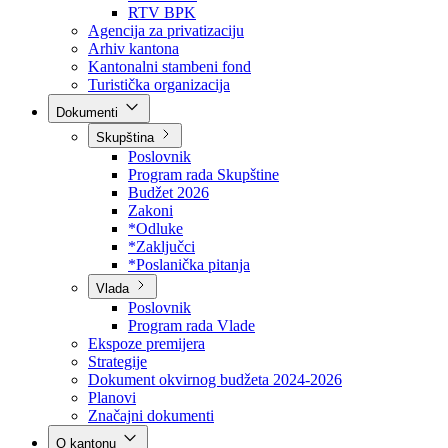
Direkcija za šumarstvo
Javna preduzeća
BPK šume
RTV BPK
Agencija za privatizaciju
Arhiv kantona
Kantonalni stambeni fond
Turistička organizacija
Dokumenti
Skupština
Poslovnik
Program rada Skupštine
Budžet 2026
Zakoni
*Odluke
*Zaključci
*Poslanička pitanja
Vlada
Poslovnik
Program rada Vlade
Ekspoze premijera
Strategije
Dokument okvirnog budžeta 2024-2026