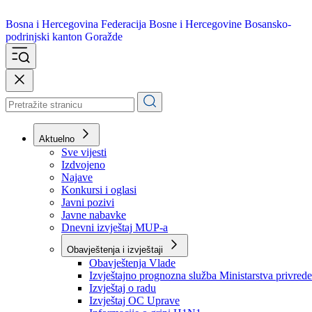
Bosna i Hercegovina
Federacija Bosne i Hercegovine
Bosansko-
podrinjski kanton Goražde
Aktuelno
Sve vijesti
Izdvojeno
Najave
Konkursi i oglasi
Javni pozivi
Javne nabavke
Dnevni izvještaj MUP-a
Obavještenja i izvještaji
Obavještenja Vlade