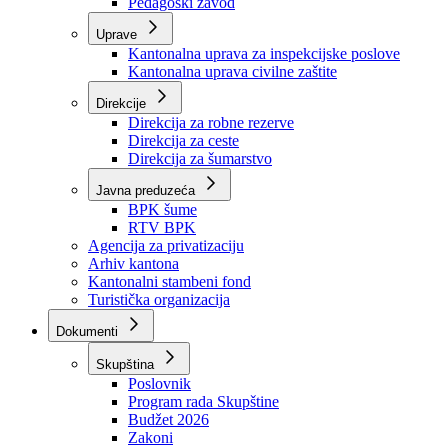
Zavod zdravstvenog osiguranja
Zavod za javno zdravstvo
Zavod za besplatnu pravnu pomoć
Pedagoški zavod
Uprave
Kantonalna uprava za inspekcijske poslove
Kantonalna uprava civilne zaštite
Direkcije
Direkcija za robne rezerve
Direkcija za ceste
Direkcija za šumarstvo
Javna preduzeća
BPK šume
RTV BPK
Agencija za privatizaciju
Arhiv kantona
Kantonalni stambeni fond
Turistička organizacija
Dokumenti
Skupština
Poslovnik