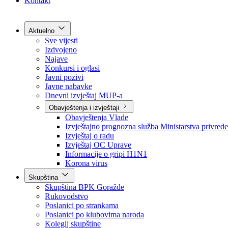
Grad Goražde
Foča-Ustikolina
Pale-Prača
Kontakt
Aktuelno
Sve vijesti
Izdvojeno
Najave
Konkursi i oglasi
Javni pozivi
Javne nabavke
Dnevni izvještaj MUP-a
Obavještenja i izvještaji
Obavještenja Vlade
Izvještajno prognozna služba Ministarstva privrede
Izvještaj o radu
Izvještaj OC Uprave
Informacije o gripi H1N1
Korona virus
Skupština
Skupština BPK Goražde
Rukovodstvo