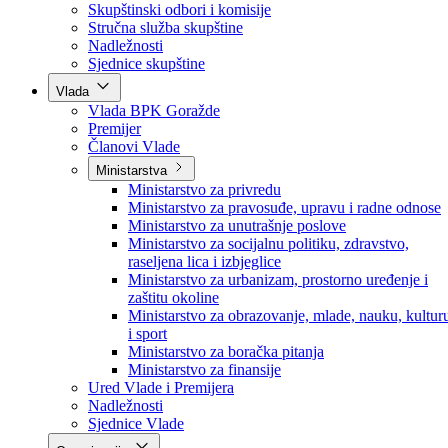
Poslanici po strankama
Poslanici po klubovima naroda
Kolegij skupštine
Skupštinski odbori i komisije
Stručna služba skupštine
Nadležnosti
Sjednice skupštine
Vlada
Vlada BPK Goražde
Premijer
Članovi Vlade
Ministarstva
Ministarstvo za privredu
Ministarstvo za pravosuđe, upravu i radne odnose
Ministarstvo za unutrašnje poslove
Ministarstvo za socijalnu politiku, zdravstvo,
raseljena lica i izbjeglice
Ministarstvo za urbanizam, prostorno uređenje i
zaštitu okoline
Ministarstvo za obrazovanje, mlade, nauku, kultur
i sport
Ministarstvo za boračka pitanja
Ministarstvo za finansije
Ured Vlade i Premijera