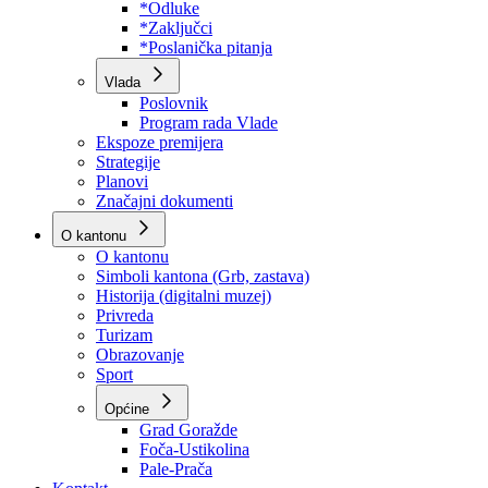
Program rada Skupštine
Budžet 2026
Zakoni
*Odluke
*Zaključci
*Poslanička pitanja
Vlada
Poslovnik
Program rada Vlade
Ekspoze premijera
Strategije
Planovi
Značajni dokumenti
O kantonu
O kantonu
Simboli kantona (Grb, zastava)
Historija (digitalni muzej)
Privreda
Turizam
Obrazovanje
Sport
Općine