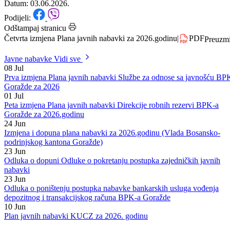
za 2026.godinu
Datum: 03.06.2026.
Podijeli:
Odštampaj stranicu
Četvrta izmjena Plana javnih nabavki za 2026.godinu
|
PDF
Preuzm
Javne nabavke
Vidi sve
08
Jul
Prva izmjena Plana javnih nabavki Službe za odnose sa javnošću BP
Goražde za 2026
01
Jul
Peta izmjena Plana javnih nabavki Direkcije robnih rezervi BPK-a
Goražde za 2026.godinu
24
Jun
Izmjena i dopuna plana nabavki za 2026.godinu (Vlada Bosansko-
podrinjskog kantona Goražde)
23
Jun
Odluka o dopuni Odluke o pokretanju postupka zajedničkih javnih
nabavki
23
Jun
Odluka o poništenju postupka nabavke bankarskih usluga vođenja
depozitnog i transakcijskog računa BPK-a Goražde