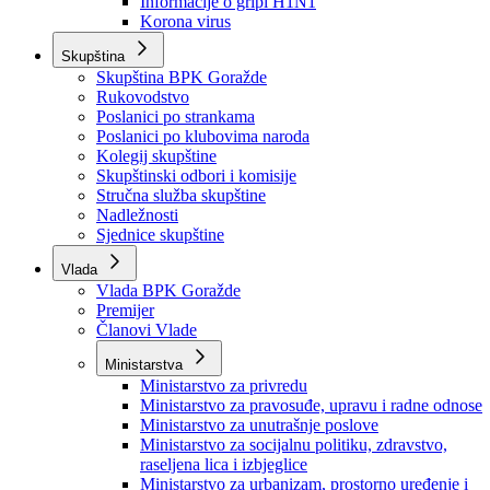
Izvještajno prognozna služba Ministarstva privrede
Izvještaj o radu
Izvještaj OC Uprave
Informacije o gripi H1N1
Korona virus
Skupština
Skupština BPK Goražde
Rukovodstvo
Poslanici po strankama
Poslanici po klubovima naroda
Kolegij skupštine
Skupštinski odbori i komisije
Stručna služba skupštine
Nadležnosti
Sjednice skupštine
Vlada
Vlada BPK Goražde
Premijer
Članovi Vlade
Ministarstva
Ministarstvo za privredu
Ministarstvo za pravosuđe, upravu i radne odnose
Ministarstvo za unutrašnje poslove