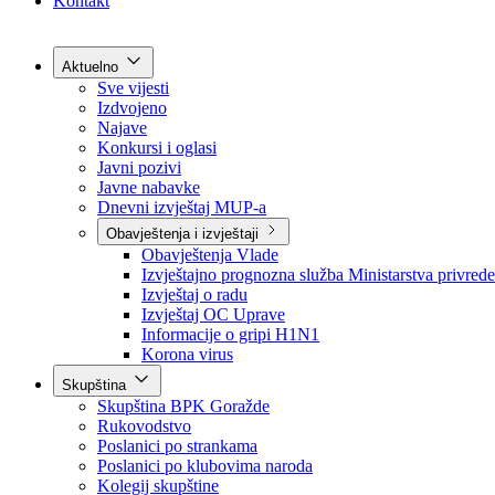
Grad Goražde
Foča-Ustikolina
Pale-Prača
Kontakt
Aktuelno
Sve vijesti
Izdvojeno
Najave
Konkursi i oglasi
Javni pozivi
Javne nabavke
Dnevni izvještaj MUP-a
Obavještenja i izvještaji
Obavještenja Vlade
Izvještajno prognozna služba Ministarstva privrede
Izvještaj o radu
Izvještaj OC Uprave
Informacije o gripi H1N1
Korona virus
Skupština
Skupština BPK Goražde
Rukovodstvo