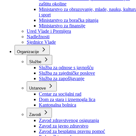
Ministarstvo za socijalnu politiku, zdravstvo,
raseljena lica i izbjeglice
Ministarstvo za urbanizam, prostorno uređenje i
zaštitu okoline
Ministarstvo za obrazovanje, mlade, nauku, kultur
i sport
Ministarstvo za boračka pitanja
Ministarstvo za finansije
Ured Vlade i Premijera
Nadležnosti
Sjednice Vlade
Organizacije
Službe
Služba za odnose s javnošću
Služba za zajedničke poslove
Služba za zapošljavanje
Ustanove
Centar za socijalni rad
Dom za stara i iznemogla lica
Kantonalna bolnica
Zavodi