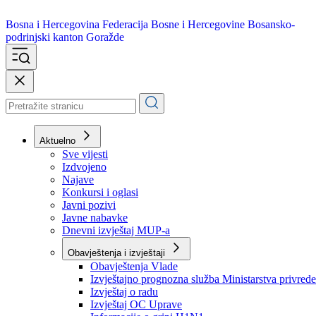
Bosna i Hercegovina
Federacija Bosne i Hercegovine
Bosansko-
podrinjski kanton Goražde
Aktuelno
Sve vijesti
Izdvojeno
Najave
Konkursi i oglasi
Javni pozivi
Javne nabavke
Dnevni izvještaj MUP-a
Obavještenja i izvještaji
Obavještenja Vlade