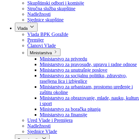
Poslanici po strankama
Poslanici po klubovima naroda
Kolegij skupštine
Skupštinski odbori i komisije
Stručna služba skupštine
Nadležnosti
Sjednice skupštine
Vlada
Vlada BPK Goražde
Premijer
Članovi Vlade
Ministarstva
Ministarstvo za privredu
Ministarstvo za pravosuđe, upravu i radne odnose
Ministarstvo za unutrašnje poslove
Ministarstvo za socijalnu politiku, zdravstvo,
raseljena lica i izbjeglice
Ministarstvo za urbanizam, prostorno uređenje i
zaštitu okoline
Ministarstvo za obrazovanje, mlade, nauku, kultur
i sport
Ministarstvo za boračka pitanja
Ministarstvo za finansije
Ured Vlade i Premijera