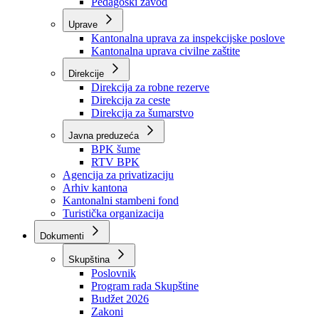
Zavod zdravstvenog osiguranja
Zavod za javno zdravstvo
Zavod za besplatnu pravnu pomoć
Pedagoški zavod
Uprave
Kantonalna uprava za inspekcijske poslove
Kantonalna uprava civilne zaštite
Direkcije
Direkcija za robne rezerve
Direkcija za ceste
Direkcija za šumarstvo
Javna preduzeća
BPK šume
RTV BPK
Agencija za privatizaciju
Arhiv kantona
Kantonalni stambeni fond
Turistička organizacija
Dokumenti
Skupština
Poslovnik