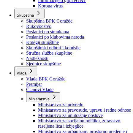
Izvještajno prognozna služba Ministarstva privrede
Izvještaj o radu
Izvještaj OC Uprave
Informacije o gripi H1N1
Korona virus
Skupština
Skupština BPK Goražde
Rukovodstvo
Poslanici po strankama
Poslanici po klubovima naroda
Kolegij skupštine
Skupštinski odbori i komisije
Stručna služba skupštine
Nadležnosti
Sjednice skupštine
Vlada
Vlada BPK Goražde
Premijer
Članovi Vlade
Ministarstva
Ministarstvo za privredu
Ministarstvo za pravosuđe, upravu i radne odnose
Ministarstvo za unutrašnje poslove