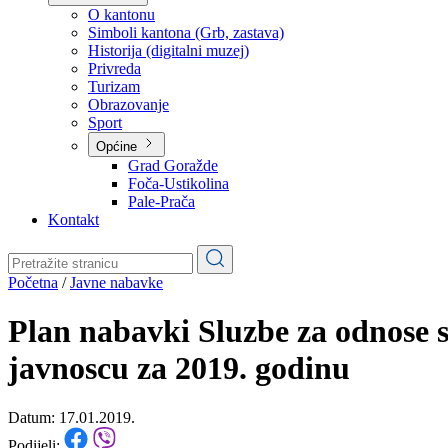
Planovi
Značajni dokumenti
O kantonu
O kantonu
Simboli kantona (Grb, zastava)
Historija (digitalni muzej)
Privreda
Turizam
Obrazovanje
Sport
Općine
Grad Goražde
Foča-Ustikolina
Pale-Prača
Kontakt
Početna
/
Javne nabavke
Plan nabavki Sluzbe za odnose 
javnoscu za 2019. godinu