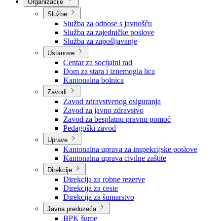
Nadležnosti
Sjednice Vlade
Organizacije
Službe
Služba za odnose s javnošću
Služba za zajedničke poslove
Služba za zapošljavanje
Ustanove
Centar za socijalni rad
Dom za stara i iznemogla lica
Kantonalna bolnica
Zavodi
Zavod zdravstvenog osiguranja
Zavod za javno zdravstvo
Zavod za besplatnu pravnu pomoć
Pedagoški zavod
Uprave
Kantonalna uprava za inspekcijske poslove
Kantonalna uprava civilne zaštite
Direkcije
Direkcija za robne rezerve
Direkcija za ceste