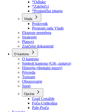
Program rada Skupštine
Budžet 2026
Zakoni
*Odluke
*Zaključci
*Poslanička pitanja
Vlada
Poslovnik
Program rada Vlade
Ekspoze premijera
Strategije
Planovi
Značajni dokumenti
O kantonu
O kantonu
Simboli kantona (Grb, zastava)
Historija (digitalni muzej)
Privreda
Turizam
Obrazovanje
Sport
Općine