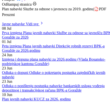
Datum: 17.01.2019.
Podijeli:
Odštampaj stranicu
Plan nabavki Sluzbe za odnose s javnoscu za 2019. godinu
|
PDF
Preuzmi
Javne nabavke
Vidi sve
08
Jul
Prva izmjena Plana javnih nabavki Službe za odnose sa javnošću BP
Goražde za 2026
01
Jul
Peta izmjena Plana javnih nabavki Direkcije robnih rezervi BPK-a
Goražde za 2026.godinu
24
Jun
Izmjena i dopuna plana nabavki za 2026.godinu (Vlada Bosansko-
podrinjskog kantona Goražde)
23
Jun
Odluka o dopuni Odluke o pokretanju postupka zajedničkih javnih
nabavki
23
Jun
Odluka o poništenju postupka nabavke bankarskih usluga vođenja
depozitnog i transakcijskog računa BPK-a Goražde
10
Jun