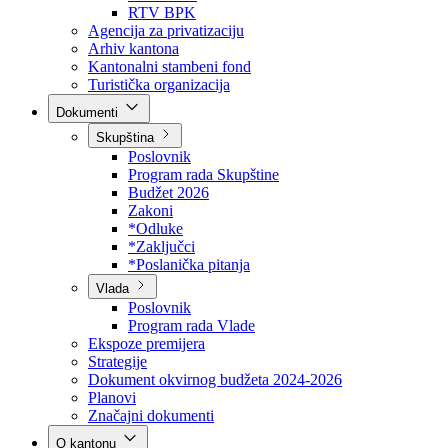
Direkcija za šumarstvo
Javna preduzeća
BPK šume
RTV BPK
Agencija za privatizaciju
Arhiv kantona
Kantonalni stambeni fond
Turistička organizacija
Dokumenti
Skupština
Poslovnik
Program rada Skupštine
Budžet 2026
Zakoni
*Odluke
*Zaključci
*Poslanička pitanja
Vlada
Poslovnik
Program rada Vlade
Ekspoze premijera
Strategije
Dokument okvirnog budžeta 2024-2026