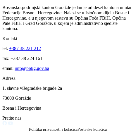
Plan javnih nabavki KUCZ za 2026. godinu