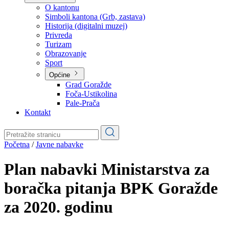
Planovi
Značajni dokumenti
O kantonu
O kantonu
Simboli kantona (Grb, zastava)
Historija (digitalni muzej)
Privreda
Turizam
Obrazovanje
Sport
Općine
Grad Goražde
Foča-Ustikolina
Pale-Prača
Kontakt
Početna
/
Javne nabavke
Plan nabavki Ministarstva za
boračka pitanja BPK Goražde