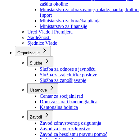
Ministarstvo za socijalnu politiku, zdravstvo,
raseljena lica i izbjeglice
Ministarstvo za urbanizam, prostorno uređenje i
zaštitu okoline
Ministarstvo za obrazovanje, mlade, nauku, kultur
i sport
Ministarstvo za boračka pitanja
Ministarstvo za finansije
Ured Vlade i Premijera
Nadležnosti
Sjednice Vlade
Organizacije
Službe
Služba za odnose s javnošću
Služba za zajedničke poslove
Služba za zapošljavanje
Ustanove
Centar za socijalni rad
Dom za stara i iznemogla lica
Kantonalna bolnica
Zavodi