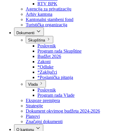
Direkcija za šumarstvo
Javna preduzeća
BPK šume
RTV BPK
Agencija za privatizaciju
Arhiv kantona
Kantonalni stambeni fond
Turistička organizacija
Dokumenti
Skupština
Poslovnik
Program rada Skupštine
Budžet 2026
Zakoni
*Odluke
*Zaključci
*Poslanička pitanja
Vlada
Poslovnik
Program rada Vlade
Ekspoze premijera
Strategije
Dokument okvirnog budžeta 2024-2026