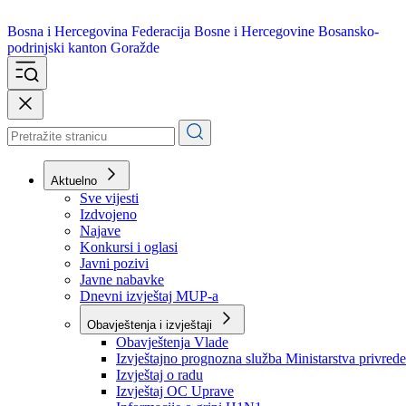
Bosna i Hercegovina
Federacija Bosne i Hercegovine
Bosansko-
podrinjski kanton Goražde
Aktuelno
Sve vijesti
Izdvojeno
Najave
Konkursi i oglasi
Javni pozivi
Javne nabavke
Dnevni izvještaj MUP-a
Obavještenja i izvještaji
Obavještenja Vlade