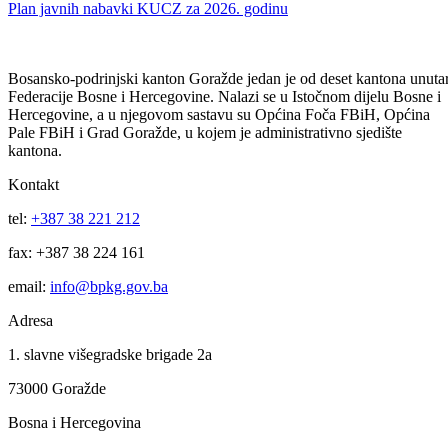
Odluka o poništenju postupka nabavke bankarskih usluga vođenja
depozitnog i transakcijskog računa BPK-a Goražde
10
Jun
Plan javnih nabavki KUCZ za 2026. godinu