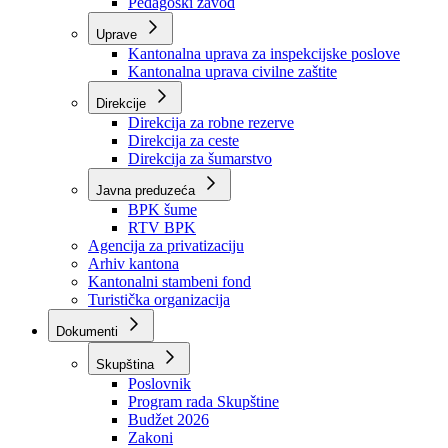
Zavod zdravstvenog osiguranja
Zavod za javno zdravstvo
Zavod za besplatnu pravnu pomoć
Pedagoški zavod
Uprave
Kantonalna uprava za inspekcijske poslove
Kantonalna uprava civilne zaštite
Direkcije
Direkcija za robne rezerve
Direkcija za ceste
Direkcija za šumarstvo
Javna preduzeća
BPK šume
RTV BPK
Agencija za privatizaciju
Arhiv kantona
Kantonalni stambeni fond
Turistička organizacija
Dokumenti
Skupština
Poslovnik