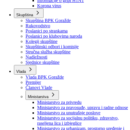
Izvještajno prognozna služba Ministarstva privrede
Izvještaj o radu
Izvještaj OC Uprave
Informacije o gripi H1N1
Korona virus
Skupština
Skupština BPK Goražde
Rukovodstvo
Poslanici po strankama
Poslanici po klubovima naroda
Kolegij skupštine
Skupštinski odbori i komisije
Stručna služba skupštine
Nadležnosti
Sjednice skupštine
Vlada
Vlada BPK Goražde
Premijer
Članovi Vlade
Ministarstva
Ministarstvo za privredu
Ministarstvo za pravosuđe, upravu i radne odnose
Ministarstvo za unutrašnje poslove