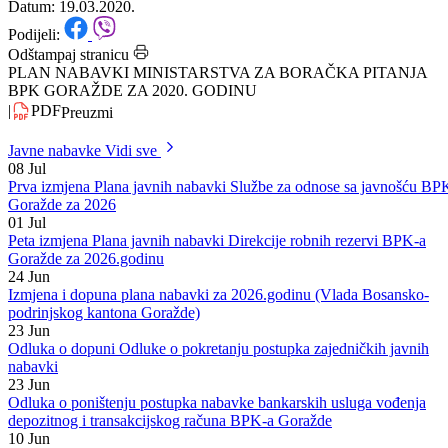
za 2020. godinu
Datum: 19.03.2020.
Podijeli:
Odštampaj stranicu
PLAN NABAVKI MINISTARSTVA ZA BORAČKA PITANJA
BPK GORAŽDE ZA 2020. GODINU
|
PDF
Preuzmi
Javne nabavke
Vidi sve
08
Jul
Prva izmjena Plana javnih nabavki Službe za odnose sa javnošću BP
Goražde za 2026
01
Jul
Peta izmjena Plana javnih nabavki Direkcije robnih rezervi BPK-a
Goražde za 2026.godinu
24
Jun
Izmjena i dopuna plana nabavki za 2026.godinu (Vlada Bosansko-
podrinjskog kantona Goražde)
23
Jun
Odluka o dopuni Odluke o pokretanju postupka zajedničkih javnih
nabavki
23
Jun