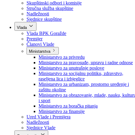
Poslanici po strankama
Poslanici po klubovima naroda
Kolegij skupštine
Skupštinski odbori i komisije
Stručna služba skupštine
Nadležnosti
Sjednice skupštine
Vlada
Vlada BPK Goražde
Premijer
Članovi Vlade
Ministarstva
Ministarstvo za privredu
Ministarstvo za pravosuđe, upravu i radne odnose
Ministarstvo za unutrašnje poslove
Ministarstvo za socijalnu politiku, zdravstvo,
raseljena lica i izbjeglice
Ministarstvo za urbanizam, prostorno uređenje i
zaštitu okoline
Ministarstvo za obrazovanje, mlade, nauku, kultur
i sport
Ministarstvo za boračka pitanja
Ministarstvo za finansije
Ured Vlade i Premijera