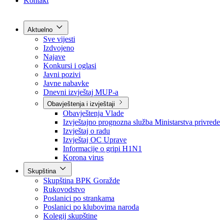
Grad Goražde
Foča-Ustikolina
Pale-Prača
Kontakt
Aktuelno
Sve vijesti
Izdvojeno
Najave
Konkursi i oglasi
Javni pozivi
Javne nabavke
Dnevni izvještaj MUP-a
Obavještenja i izvještaji
Obavještenja Vlade
Izvještajno prognozna služba Ministarstva privrede
Izvještaj o radu
Izvještaj OC Uprave
Informacije o gripi H1N1
Korona virus
Skupština
Skupština BPK Goražde
Rukovodstvo