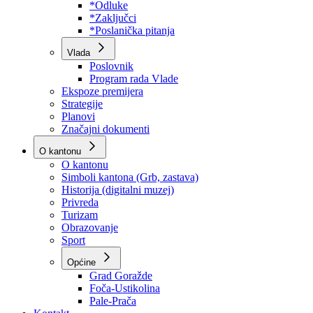
Program rada Skupštine
Budžet 2026
Zakoni
*Odluke
*Zaključci
*Poslanička pitanja
Vlada
Poslovnik
Program rada Vlade
Ekspoze premijera
Strategije
Planovi
Značajni dokumenti
O kantonu
O kantonu
Simboli kantona (Grb, zastava)
Historija (digitalni muzej)
Privreda
Turizam
Obrazovanje
Sport
Općine