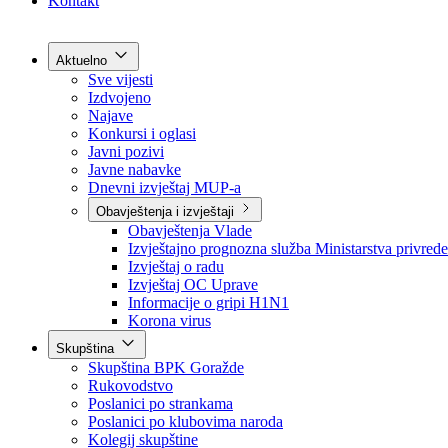
Grad Goražde
Foča-Ustikolina
Pale-Prača
Kontakt
Aktuelno
Sve vijesti
Izdvojeno
Najave
Konkursi i oglasi
Javni pozivi
Javne nabavke
Dnevni izvještaj MUP-a
Obavještenja i izvještaji
Obavještenja Vlade
Izvještajno prognozna služba Ministarstva privrede
Izvještaj o radu
Izvještaj OC Uprave
Informacije o gripi H1N1
Korona virus
Skupština
Skupština BPK Goražde
Rukovodstvo