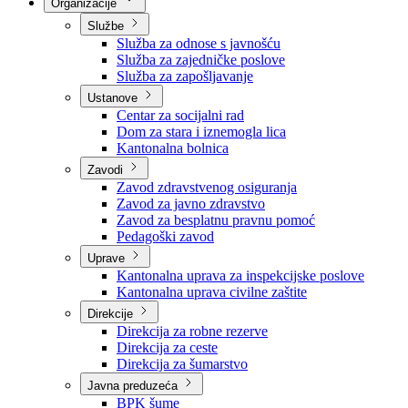
Nadležnosti
Sjednice Vlade
Organizacije
Službe
Služba za odnose s javnošću
Služba za zajedničke poslove
Služba za zapošljavanje
Ustanove
Centar za socijalni rad
Dom za stara i iznemogla lica
Kantonalna bolnica
Zavodi
Zavod zdravstvenog osiguranja
Zavod za javno zdravstvo
Zavod za besplatnu pravnu pomoć
Pedagoški zavod
Uprave
Kantonalna uprava za inspekcijske poslove
Kantonalna uprava civilne zaštite
Direkcije
Direkcija za robne rezerve
Direkcija za ceste