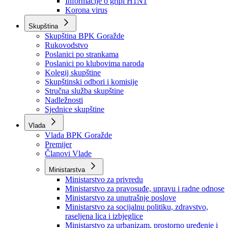
Izvještajno prognozna služba Ministarstva privrede
Izvještaj o radu
Izvještaj OC Uprave
Informacije o gripi H1N1
Korona virus
Skupština
Skupština BPK Goražde
Rukovodstvo
Poslanici po strankama
Poslanici po klubovima naroda
Kolegij skupštine
Skupštinski odbori i komisije
Stručna služba skupštine
Nadležnosti
Sjednice skupštine
Vlada
Vlada BPK Goražde
Premijer
Članovi Vlade
Ministarstva
Ministarstvo za privredu
Ministarstvo za pravosuđe, upravu i radne odnose
Ministarstvo za unutrašnje poslove