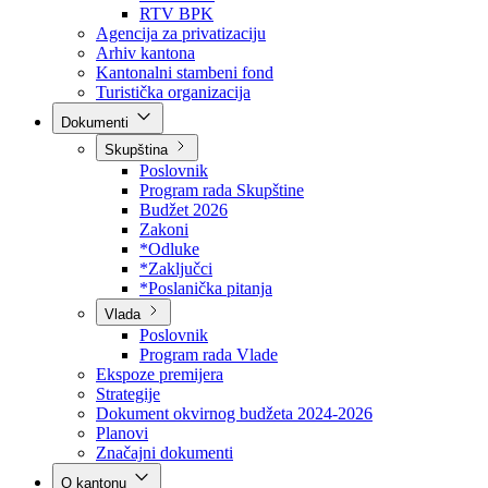
Direkcija za šumarstvo
Javna preduzeća
BPK šume
RTV BPK
Agencija za privatizaciju
Arhiv kantona
Kantonalni stambeni fond
Turistička organizacija
Dokumenti
Skupština
Poslovnik
Program rada Skupštine
Budžet 2026
Zakoni
*Odluke
*Zaključci
*Poslanička pitanja
Vlada
Poslovnik
Program rada Vlade
Ekspoze premijera
Strategije
Dokument okvirnog budžeta 2024-2026