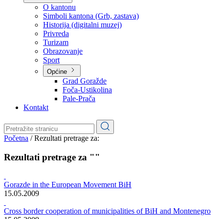
Planovi
Značajni dokumenti
O kantonu
O kantonu
Simboli kantona (Grb, zastava)
Historija (digitalni muzej)
Privreda
Turizam
Obrazovanje
Sport
Općine
Grad Goražde
Foča-Ustikolina
Pale-Prača
Kontakt
Početna
/
Rezultati pretrage za:
Rezultati pretrage za ""