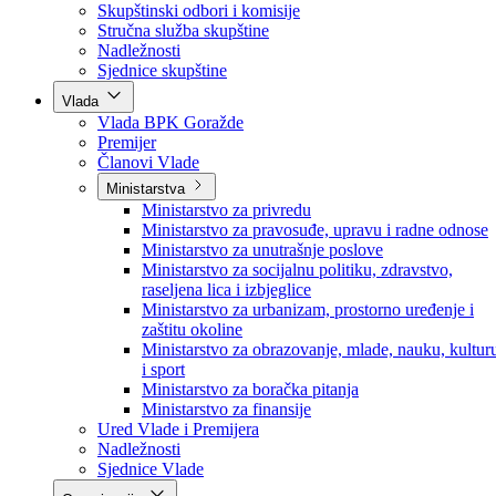
Poslanici po strankama
Poslanici po klubovima naroda
Kolegij skupštine
Skupštinski odbori i komisije
Stručna služba skupštine
Nadležnosti
Sjednice skupštine
Vlada
Vlada BPK Goražde
Premijer
Članovi Vlade
Ministarstva
Ministarstvo za privredu
Ministarstvo za pravosuđe, upravu i radne odnose
Ministarstvo za unutrašnje poslove
Ministarstvo za socijalnu politiku, zdravstvo,
raseljena lica i izbjeglice
Ministarstvo za urbanizam, prostorno uređenje i
zaštitu okoline
Ministarstvo za obrazovanje, mlade, nauku, kultur
i sport
Ministarstvo za boračka pitanja
Ministarstvo za finansije
Ured Vlade i Premijera