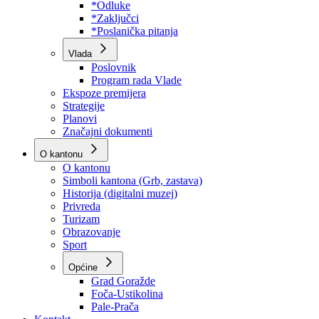
Program rada Skupštine
Budžet 2026
Zakoni
*Odluke
*Zaključci
*Poslanička pitanja
Vlada
Poslovnik
Program rada Vlade
Ekspoze premijera
Strategije
Planovi
Značajni dokumenti
O kantonu
O kantonu
Simboli kantona (Grb, zastava)
Historija (digitalni muzej)
Privreda
Turizam
Obrazovanje
Sport
Općine