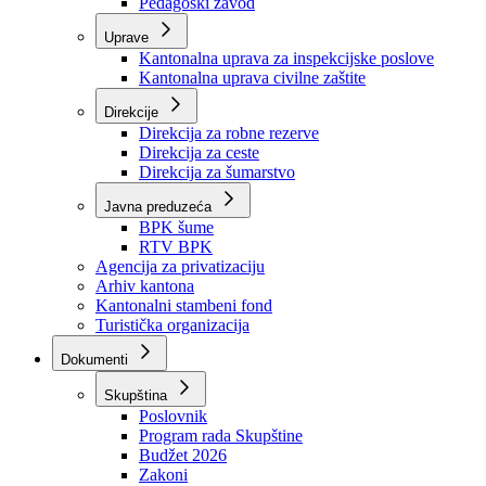
Zavod zdravstvenog osiguranja
Zavod za javno zdravstvo
Zavod za besplatnu pravnu pomoć
Pedagoški zavod
Uprave
Kantonalna uprava za inspekcijske poslove
Kantonalna uprava civilne zaštite
Direkcije
Direkcija za robne rezerve
Direkcija za ceste
Direkcija za šumarstvo
Javna preduzeća
BPK šume
RTV BPK
Agencija za privatizaciju
Arhiv kantona
Kantonalni stambeni fond
Turistička organizacija
Dokumenti
Skupština
Poslovnik