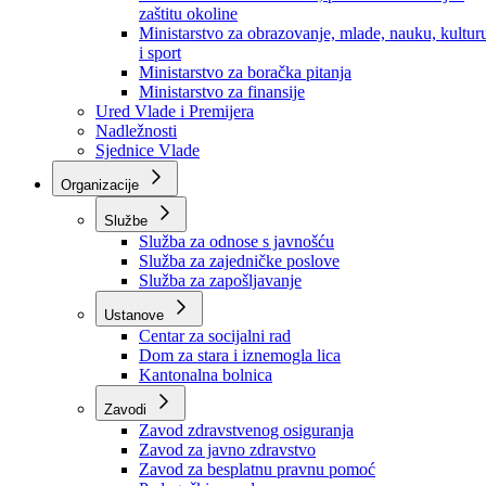
Ministarstvo za socijalnu politiku, zdravstvo,
raseljena lica i izbjeglice
Ministarstvo za urbanizam, prostorno uređenje i
zaštitu okoline
Ministarstvo za obrazovanje, mlade, nauku, kultur
i sport
Ministarstvo za boračka pitanja
Ministarstvo za finansije
Ured Vlade i Premijera
Nadležnosti
Sjednice Vlade
Organizacije
Službe
Služba za odnose s javnošću
Služba za zajedničke poslove
Služba za zapošljavanje
Ustanove
Centar za socijalni rad
Dom za stara i iznemogla lica
Kantonalna bolnica
Zavodi