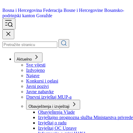
Bosna i Hercegovina
Federacija Bosne i Hercegovine
Bosansko-
podrinjski kanton Goražde
Aktuelno
Sve vijesti
Izdvojeno
Najave
Konkursi i oglasi
Javni pozivi
Javne nabavke
Dnevni izvještaj MUP-a
Obavještenja i izvještaji
Obavještenja Vlade