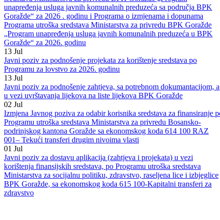
20
Jul
Javni poziv za odabir korisnika sredstava po Programu utroška
sredstava Ministarstva za privredu BPK Goražde „Program
unapređenja usluga javnih komunalnih preduzeća sa područja BPK
Goražde“ za 2026 . godinu i Programa o izmjenama i dopunama
Programa utroška sredstava Ministarstva za privredu BPK Goražde
„Program unapređenja usluga javnih komunalnih preduzeća u BPK
Goražde“ za 2026. godinu
13
Jul
Javni poziv za podnošenje projekata za korištenje sredstava po
Programu za lovstvo za 2026. godinu
13
Jul
Javni poziv za podnošenje zahtjeva, sa potrebnom dokumantacijom, a
u vezi uvrštavanja lijekova na liste lijekova BPK Goražde
02
Jul
Izmjena Javnog poziva za odabir korisnika sredstava za finansiranje p
Programu utroška sredstava Ministarstva za privredu Bosansko-
podrinjskog kantona Goražde sa ekonomskog koda 614 100 RAZ
001– Tekući transferi drugim nivoima vlasti
01
Jul
Javni poziv za dostavu aplikacija (zahtjeva i projekata) u vezi
korištenja finansijskih sredstava, po Programu utroška sredstava
Ministarstva za socijalnu politiku, zdravstvo, raseljena lice i izbjeglice
BPK Goražde, sa ekonomskog koda 615 100-Kapitalni transferi za
zdravstvo