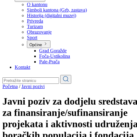
Planovi
Značajni dokumenti
O kantonu
O kantonu
Simboli kantona (Grb, zastava)
Historija (digitalni muzej)
Privreda
Turizam
Obrazovanje
Sport
Općine
Grad Goražde
Foča-Ustikolina
Pale-Prača
Kontakt
Početna
/
Javni pozivi
Javni poziv za dodjelu sredstav
za finansiranje/sufinansiranje