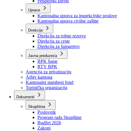
Zavod zdravstvenog osiguranja
Zavod za javno zdravstvo
Zavod za besplatnu pravnu pomoć
Pedagoški zavod
Uprave
Kantonalna uprava za inspekcijske poslove
Kantonalna uprava civilne zaštite
Direkcije
Direkcija za robne rezerve
Direkcija za ceste
Direkcija za šumarstvo
Javna preduzeća
BPK šume
RTV BPK
Agencija za privatizaciju
Arhiv kantona
Kantonalni stambeni fond
Turistička organizacija
Dokumenti
Skupština
Poslovnik