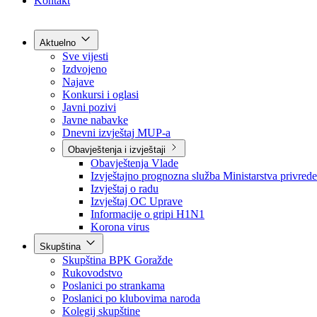
Grad Goražde
Foča-Ustikolina
Pale-Prača
Kontakt
Aktuelno
Sve vijesti
Izdvojeno
Najave
Konkursi i oglasi
Javni pozivi
Javne nabavke
Dnevni izvještaj MUP-a
Obavještenja i izvještaji
Obavještenja Vlade
Izvještajno prognozna služba Ministarstva privrede
Izvještaj o radu
Izvještaj OC Uprave
Informacije o gripi H1N1
Korona virus
Skupština
Skupština BPK Goražde
Rukovodstvo