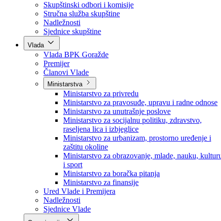
Poslanici po strankama
Poslanici po klubovima naroda
Kolegij skupštine
Skupštinski odbori i komisije
Stručna služba skupštine
Nadležnosti
Sjednice skupštine
Vlada
Vlada BPK Goražde
Premijer
Članovi Vlade
Ministarstva
Ministarstvo za privredu
Ministarstvo za pravosuđe, upravu i radne odnose
Ministarstvo za unutrašnje poslove
Ministarstvo za socijalnu politiku, zdravstvo,
raseljena lica i izbjeglice
Ministarstvo za urbanizam, prostorno uređenje i
zaštitu okoline
Ministarstvo za obrazovanje, mlade, nauku, kultur
i sport
Ministarstvo za boračka pitanja
Ministarstvo za finansije
Ured Vlade i Premijera