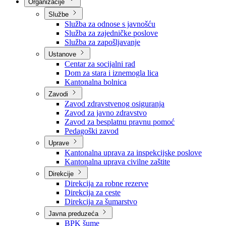
Nadležnosti
Sjednice Vlade
Organizacije
Službe
Služba za odnose s javnošću
Služba za zajedničke poslove
Služba za zapošljavanje
Ustanove
Centar za socijalni rad
Dom za stara i iznemogla lica
Kantonalna bolnica
Zavodi
Zavod zdravstvenog osiguranja
Zavod za javno zdravstvo
Zavod za besplatnu pravnu pomoć
Pedagoški zavod
Uprave
Kantonalna uprava za inspekcijske poslove
Kantonalna uprava civilne zaštite
Direkcije
Direkcija za robne rezerve
Direkcija za ceste