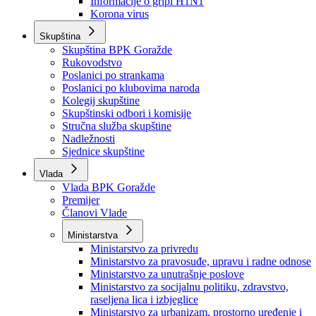
Izvještajno prognozna služba Ministarstva privrede
Izvještaj o radu
Izvještaj OC Uprave
Informacije o gripi H1N1
Korona virus
Skupština
Skupština BPK Goražde
Rukovodstvo
Poslanici po strankama
Poslanici po klubovima naroda
Kolegij skupštine
Skupštinski odbori i komisije
Stručna služba skupštine
Nadležnosti
Sjednice skupštine
Vlada
Vlada BPK Goražde
Premijer
Članovi Vlade
Ministarstva
Ministarstvo za privredu
Ministarstvo za pravosuđe, upravu i radne odnose
Ministarstvo za unutrašnje poslove