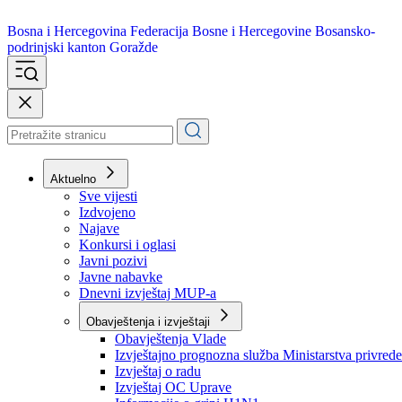
Bosna i Hercegovina
Federacija Bosne i Hercegovine
Bosansko-
podrinjski kanton Goražde
Aktuelno
Sve vijesti
Izdvojeno
Najave
Konkursi i oglasi
Javni pozivi
Javne nabavke
Dnevni izvještaj MUP-a
Obavještenja i izvještaji
Obavještenja Vlade