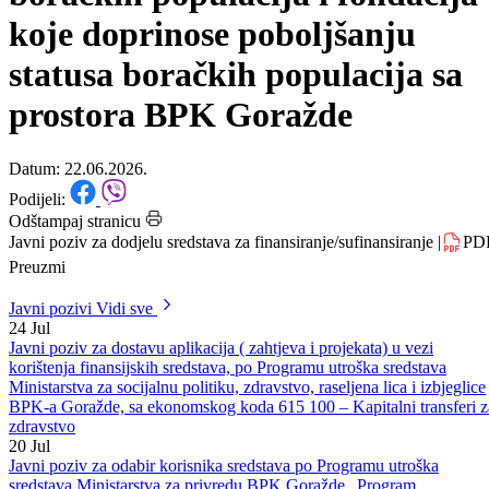
projekata i aktivnosti udruženj
boračkih populacija i fondacija
koje doprinose poboljšanju
statusa boračkih populacija sa
prostora BPK Goražde
Datum: 22.06.2026.
Podijeli:
Odštampaj stranicu
Javni poziv za dodjelu sredstava za finansiranje/sufinansiranje
|
PD
Preuzmi
Javni pozivi
Vidi sve
24
Jul
Javni poziv za dostavu aplikacija ( zahtjeva i projekata) u vezi
korištenja finansijskih sredstava, po Programu utroška sredstava
Ministarstva za socijalnu politiku, zdravstvo, raseljena lica i izbjeglice
BPK-a Goražde, sa ekonomskog koda 615 100 – Kapitalni transferi z
zdravstvo