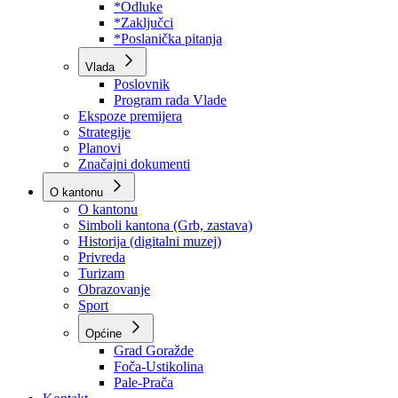
Program rada Skupštine
Budžet 2026
Zakoni
*Odluke
*Zaključci
*Poslanička pitanja
Vlada
Poslovnik
Program rada Vlade
Ekspoze premijera
Strategije
Planovi
Značajni dokumenti
O kantonu
O kantonu
Simboli kantona (Grb, zastava)
Historija (digitalni muzej)
Privreda
Turizam
Obrazovanje
Sport
Općine