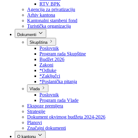
Direkcija za šumarstvo
Javna preduzeća
BPK šume
RTV BPK
Agencija za privatizaciju
Arhiv kantona
Kantonalni stambeni fond
Turistička organizacija
Dokumenti
Skupština
Poslovnik
Program rada Skupštine
Budžet 2026
Zakoni
*Odluke
*Zaključci
*Poslanička pitanja
Vlada
Poslovnik
Program rada Vlade
Ekspoze premijera
Strategije
Dokument okvirnog budžeta 2024-2026