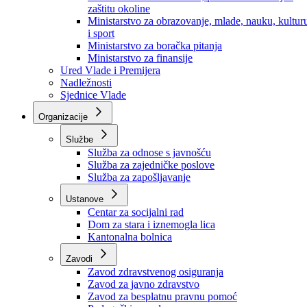
Ministarstvo za socijalnu politiku, zdravstvo,
raseljena lica i izbjeglice
Ministarstvo za urbanizam, prostorno uređenje i
zaštitu okoline
Ministarstvo za obrazovanje, mlade, nauku, kultur
i sport
Ministarstvo za boračka pitanja
Ministarstvo za finansije
Ured Vlade i Premijera
Nadležnosti
Sjednice Vlade
Organizacije
Službe
Služba za odnose s javnošću
Služba za zajedničke poslove
Služba za zapošljavanje
Ustanove
Centar za socijalni rad
Dom za stara i iznemogla lica
Kantonalna bolnica
Zavodi