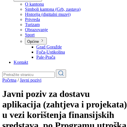
Planovi
Značajni dokumenti
O kantonu
O kantonu
Simboli kantona (Grb, zastava)
Historija (digitalni muzej)
Privreda
Turizam
Obrazovanje
Sport
Općine
Grad Goražde
Foča-Ustikolina
Pale-Prača
Kontakt
Početna
/
Javni pozivi
Javni poziv za dostavu
aplikacija (zahtjeva i projekata)