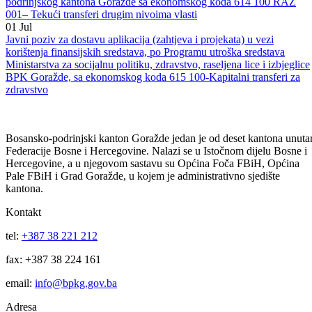
02
Jul
Izmjena Javnog poziva za odabir korisnika sredstava za finansiranje p
Programu utroška sredstava Ministarstva za privredu Bosansko-
podrinjskog kantona Goražde sa ekonomskog koda 614 100 RAZ
001– Tekući transferi drugim nivoima vlasti
01
Jul
Javni poziv za dostavu aplikacija (zahtjeva i projekata) u vezi
korištenja finansijskih sredstava, po Programu utroška sredstava
Ministarstva za socijalnu politiku, zdravstvo, raseljena lice i izbjeglice
BPK Goražde, sa ekonomskog koda 615 100-Kapitalni transferi za
zdravstvo