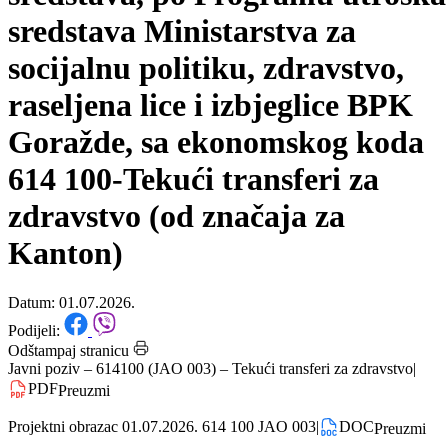
u vezi korištenja finansijskih
sredstava, po Programu utroška
sredstava Ministarstva za
socijalnu politiku, zdravstvo,
raseljena lice i izbjeglice BPK
Goražde, sa ekonomskog koda
614 100-Tekući transferi za
zdravstvo (od značaja za
Kanton)
Datum: 01.07.2026.
Podijeli:
Odštampaj stranicu
Javni poziv – 614100 (JAO 003) – Tekući transferi za zdravstvo
|
PDF
Preuzmi