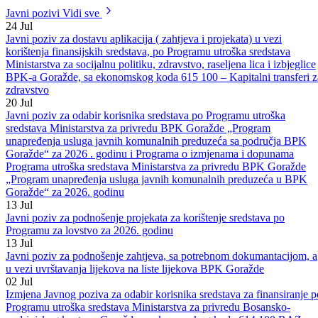
Projektni obrazac 01.07.2026. 614 100 JAO 003
|
DOC
Preuzmi
Javni pozivi
Vidi sve
24
Jul
Javni poziv za dostavu aplikacija ( zahtjeva i projekata) u vezi
korištenja finansijskih sredstava, po Programu utroška sredstava
Ministarstva za socijalnu politiku, zdravstvo, raseljena lica i izbjeglice
BPK-a Goražde, sa ekonomskog koda 615 100 – Kapitalni transferi z
zdravstvo
20
Jul
Javni poziv za odabir korisnika sredstava po Programu utroška
sredstava Ministarstva za privredu BPK Goražde „Program
unapređenja usluga javnih komunalnih preduzeća sa područja BPK
Goražde“ za 2026 . godinu i Programa o izmjenama i dopunama
Programa utroška sredstava Ministarstva za privredu BPK Goražde
„Program unapređenja usluga javnih komunalnih preduzeća u BPK
Goražde“ za 2026. godinu
13
Jul
Javni poziv za podnošenje projekata za korištenje sredstava po
Programu za lovstvo za 2026. godinu
13
Jul
Javni poziv za podnošenje zahtjeva, sa potrebnom dokumantacijom, a
u vezi uvrštavanja lijekova na liste lijekova BPK Goražde