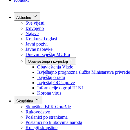
Grad Goražde
Foča-Ustikolina
Pale-Prača
Kontakt
Aktuelno
Sve vijesti
Izdvojeno
Najave
Konkursi i oglasi
Javni pozivi
Javne nabavke
Dnevni izvještaj MUP-a
Obavještenja i izvještaji
Obavještenja Vlade
Izvještajno prognozna služba Ministarstva privrede
Izvještaj o radu
Izvještaj OC Uprave
Informacije o gripi H1N1
Korona virus
Skupština
Skupština BPK Goražde
Rukovodstvo