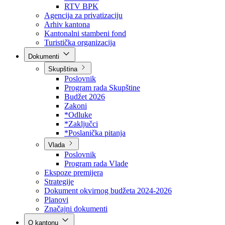
Direkcija za šumarstvo
Javna preduzeća
BPK šume
RTV BPK
Agencija za privatizaciju
Arhiv kantona
Kantonalni stambeni fond
Turistička organizacija
Dokumenti
Skupština
Poslovnik
Program rada Skupštine
Budžet 2026
Zakoni
*Odluke
*Zaključci
*Poslanička pitanja
Vlada
Poslovnik
Program rada Vlade
Ekspoze premijera
Strategije
Dokument okvirnog budžeta 2024-2026