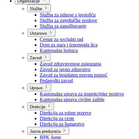
Nadležnosti
Sjednice Vlade
Organizacije
Službe
Služba za odnose s javnošću
Služba za zajedničke poslove
Služba za zapošljavanje
Ustanove
Centar za socijalni rad
Dom za stara i iznemogla lica
Kantonalna bolnica
Zavodi
Zavod zdravstvenog osiguranja
Zavod za javno zdravstvo
Zavod za besplatnu pravnu pomoć
Pedagoški zavod
Uprave
Kantonalna uprava za inspekcijske poslove
Kantonalna uprava civilne zaštite
Direkcije
Direkcija za robne rezerve
Direkcija za ceste