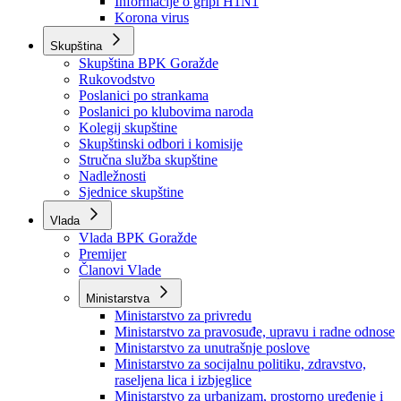
Izvještajno prognozna služba Ministarstva privrede
Izvještaj o radu
Izvještaj OC Uprave
Informacije o gripi H1N1
Korona virus
Skupština
Skupština BPK Goražde
Rukovodstvo
Poslanici po strankama
Poslanici po klubovima naroda
Kolegij skupštine
Skupštinski odbori i komisije
Stručna služba skupštine
Nadležnosti
Sjednice skupštine
Vlada
Vlada BPK Goražde
Premijer
Članovi Vlade
Ministarstva
Ministarstvo za privredu
Ministarstvo za pravosuđe, upravu i radne odnose
Ministarstvo za unutrašnje poslove