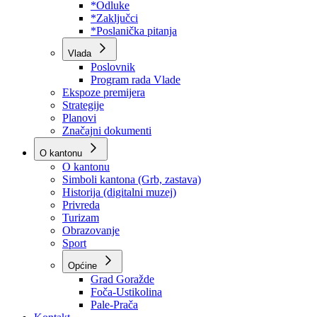
Program rada Skupštine
Budžet 2026
Zakoni
*Odluke
*Zaključci
*Poslanička pitanja
Vlada
Poslovnik
Program rada Vlade
Ekspoze premijera
Strategije
Planovi
Značajni dokumenti
O kantonu
O kantonu
Simboli kantona (Grb, zastava)
Historija (digitalni muzej)
Privreda
Turizam
Obrazovanje
Sport
Općine