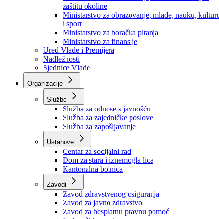
Ministarstvo za socijalnu politiku, zdravstvo,
raseljena lica i izbjeglice
Ministarstvo za urbanizam, prostorno uređenje i
zaštitu okoline
Ministarstvo za obrazovanje, mlade, nauku, kultur
i sport
Ministarstvo za boračka pitanja
Ministarstvo za finansije
Ured Vlade i Premijera
Nadležnosti
Sjednice Vlade
Organizacije
Službe
Služba za odnose s javnošću
Služba za zajedničke poslove
Služba za zapošljavanje
Ustanove
Centar za socijalni rad
Dom za stara i iznemogla lica
Kantonalna bolnica
Zavodi