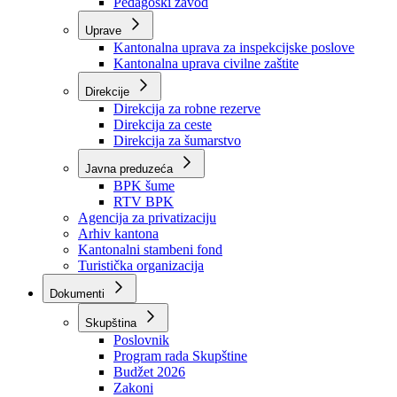
Zavod zdravstvenog osiguranja
Zavod za javno zdravstvo
Zavod za besplatnu pravnu pomoć
Pedagoški zavod
Uprave
Kantonalna uprava za inspekcijske poslove
Kantonalna uprava civilne zaštite
Direkcije
Direkcija za robne rezerve
Direkcija za ceste
Direkcija za šumarstvo
Javna preduzeća
BPK šume
RTV BPK
Agencija za privatizaciju
Arhiv kantona
Kantonalni stambeni fond
Turistička organizacija
Dokumenti
Skupština
Poslovnik