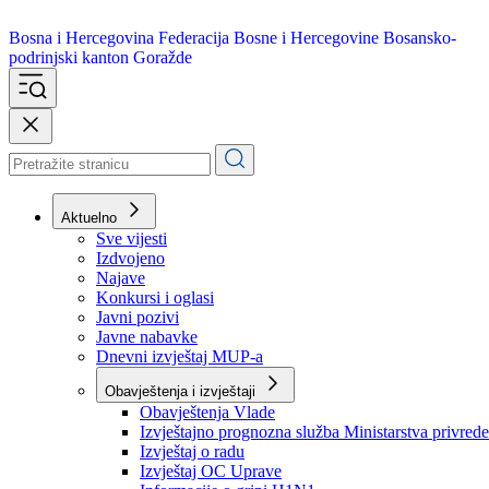
Bosna i Hercegovina
Federacija Bosne i Hercegovine
Bosansko-
podrinjski kanton Goražde
Aktuelno
Sve vijesti
Izdvojeno
Najave
Konkursi i oglasi
Javni pozivi
Javne nabavke
Dnevni izvještaj MUP-a
Obavještenja i izvještaji
Obavještenja Vlade