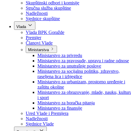
Poslanici po strankama
Poslanici po klubovima naroda
Kolegij skupštine
Skupštinski odbori i komisije
Stručna služba skupštine
Nadležnosti
Sjednice skupštine
Vlada
Vlada BPK Goražde
Premijer
Članovi Vlade
Ministarstva
Ministarstvo za privredu
Ministarstvo za pravosuđe, upravu i radne odnose
Ministarstvo za unutrašnje poslove
Ministarstvo za socijalnu politiku, zdravstvo,
raseljena lica i izbjeglice
Ministarstvo za urbanizam, prostorno uređenje i
zaštitu okoline
Ministarstvo za obrazovanje, mlade, nauku, kultur
i sport
Ministarstvo za boračka pitanja
Ministarstvo za finansije
Ured Vlade i Premijera