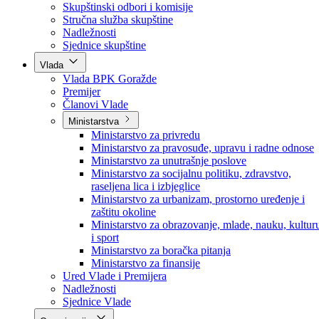
Poslanici po strankama
Poslanici po klubovima naroda
Kolegij skupštine
Skupštinski odbori i komisije
Stručna služba skupštine
Nadležnosti
Sjednice skupštine
Vlada
Vlada BPK Goražde
Premijer
Članovi Vlade
Ministarstva
Ministarstvo za privredu
Ministarstvo za pravosuđe, upravu i radne odnose
Ministarstvo za unutrašnje poslove
Ministarstvo za socijalnu politiku, zdravstvo,
raseljena lica i izbjeglice
Ministarstvo za urbanizam, prostorno uređenje i
zaštitu okoline
Ministarstvo za obrazovanje, mlade, nauku, kultur
i sport
Ministarstvo za boračka pitanja
Ministarstvo za finansije
Ured Vlade i Premijera