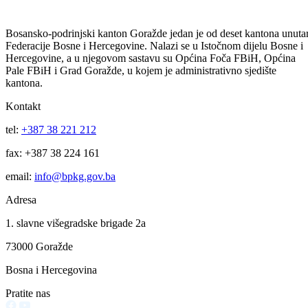
Čine se sve operativne, neophodne radnje na rasvjetljavanju pokušaja
ubistva našeg sugrađanina, sigurnosna situacija nije bitno narušena
18.01.2023