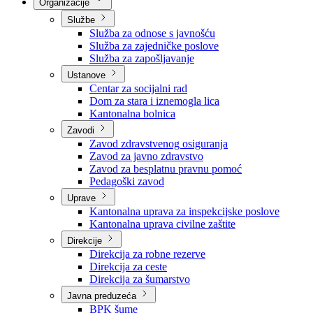
Nadležnosti
Sjednice Vlade
Organizacije
Službe
Služba za odnose s javnošću
Služba za zajedničke poslove
Služba za zapošljavanje
Ustanove
Centar za socijalni rad
Dom za stara i iznemogla lica
Kantonalna bolnica
Zavodi
Zavod zdravstvenog osiguranja
Zavod za javno zdravstvo
Zavod za besplatnu pravnu pomoć
Pedagoški zavod
Uprave
Kantonalna uprava za inspekcijske poslove
Kantonalna uprava civilne zaštite
Direkcije
Direkcija za robne rezerve
Direkcija za ceste