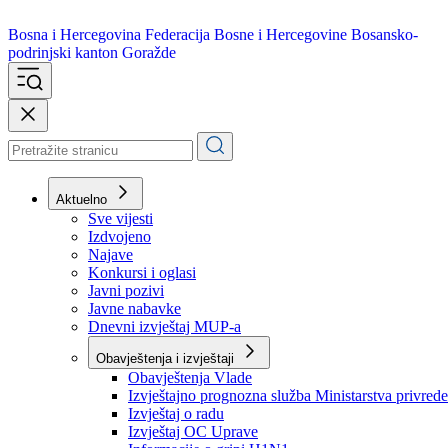
Bosna i Hercegovina
Federacija Bosne i Hercegovine
Bosansko-
podrinjski kanton Goražde
Aktuelno
Sve vijesti
Izdvojeno
Najave
Konkursi i oglasi
Javni pozivi
Javne nabavke
Dnevni izvještaj MUP-a
Obavještenja i izvještaji
Obavještenja Vlade