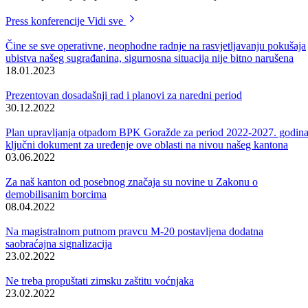
zaštitu okoline Vladimir Nedimović, koji je iznio više detalja o
nedavno usvojenoj Uredbi Vlade kantona o utvrđivanju redosljeda
raspodjele stanova privatiziranih preduzeća., čije donošenje je ništa
drugo nego implementacija federalnih propisa i Zakona o vraćanju,
dodjeli, prodaji i otkupu stanova.
Ovom uredbom pobliže se utvrđuju svi potrebni kriteriji za otkup
stanova, kojima raspolažu općine, odnosno Kanton. Takvih stanova,
kako je utvrđeno, na području BPK-a Goražde ima 188, pa će ovdje
utvrđeni kriteriji dobro doći prilikom njihovog otkupa i pretvaranja u
privatno vlasništvo.
Na kriterije za otkup stanova, kako je utvrđeno ovom uredbom, ne
utiče njihovo trenutno korišćenje. Cijena otkupa je fiksna i iznosi 600
KM po jednom metru kvadratnom, a interesantno je navesti da je
kupovina certifikatima dozvoljena samo onim kupcima koji su u april
1992. godine bili zaposleni u preduzećima čiji su to stanovi.
Prema riječima ministra Nedimovića, usvajanje ove uredbe olakšaće i
ubrzati proces dodjele i otkupa stanova privatiziranih preduzeća, koji
može započeti jer je potrebna procedura od tri mjeseca već istekla.
Press konferencije
Vidi sve