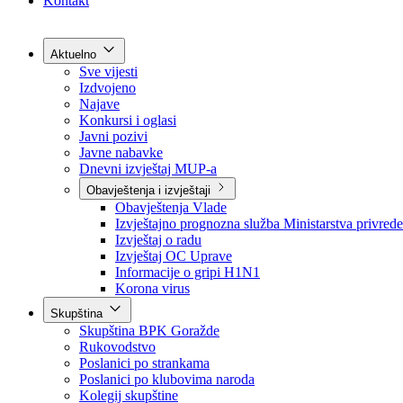
Grad Goražde
Foča-Ustikolina
Pale-Prača
Kontakt
Aktuelno
Sve vijesti
Izdvojeno
Najave
Konkursi i oglasi
Javni pozivi
Javne nabavke
Dnevni izvještaj MUP-a
Obavještenja i izvještaji
Obavještenja Vlade
Izvještajno prognozna služba Ministarstva privrede
Izvještaj o radu
Izvještaj OC Uprave
Informacije o gripi H1N1
Korona virus
Skupština
Skupština BPK Goražde
Rukovodstvo