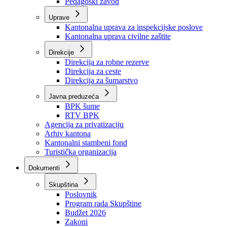
Zavod zdravstvenog osiguranja
Zavod za javno zdravstvo
Zavod za besplatnu pravnu pomoć
Pedagoški zavod
Uprave
Kantonalna uprava za inspekcijske poslove
Kantonalna uprava civilne zaštite
Direkcije
Direkcija za robne rezerve
Direkcija za ceste
Direkcija za šumarstvo
Javna preduzeća
BPK šume
RTV BPK
Agencija za privatizaciju
Arhiv kantona
Kantonalni stambeni fond
Turistička organizacija
Dokumenti
Skupština
Poslovnik