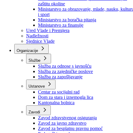
Ministarstvo za socijalnu politiku, zdravstvo,
raseljena lica i izbjeglice
Ministarstvo za urbanizam, prostorno uređenje i
zaštitu okoline
Ministarstvo za obrazovanje, mlade, nauku, kultur
i sport
Ministarstvo za boračka pitanja
Ministarstvo za finansije
Ured Vlade i Premijera
Nadležnosti
Sjednice Vlade
Organizacije
Službe
Služba za odnose s javnošću
Služba za zajedničke poslove
Služba za zapošljavanje
Ustanove
Centar za socijalni rad
Dom za stara i iznemogla lica
Kantonalna bolnica
Zavodi