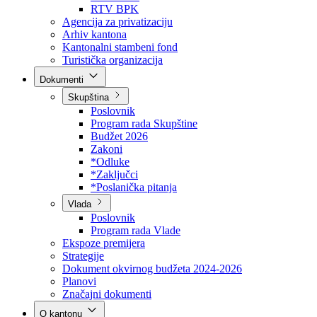
Direkcija za šumarstvo
Javna preduzeća
BPK šume
RTV BPK
Agencija za privatizaciju
Arhiv kantona
Kantonalni stambeni fond
Turistička organizacija
Dokumenti
Skupština
Poslovnik
Program rada Skupštine
Budžet 2026
Zakoni
*Odluke
*Zaključci
*Poslanička pitanja
Vlada
Poslovnik
Program rada Vlade
Ekspoze premijera
Strategije
Dokument okvirnog budžeta 2024-2026