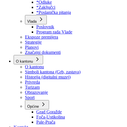
Program rada Skupštine
Budžet 2026
Zakoni
*Odluke
*Zaključci
*Poslanička pitanja
Vlada
Poslovnik
Program rada Vlade
Ekspoze premijera
Strategije
Planovi
Značajni dokumenti
O kantonu
O kantonu
Simboli kantona (Grb, zastava)
Historija (digitalni muzej)
Privreda
Turizam
Obrazovanje
Sport
Općine