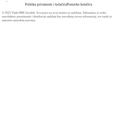
Prezentovan dosadašnji rad i planovi za naredni period
30.12.2022