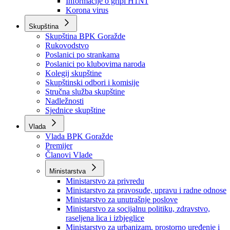
Izvještajno prognozna služba Ministarstva privrede
Izvještaj o radu
Izvještaj OC Uprave
Informacije o gripi H1N1
Korona virus
Skupština
Skupština BPK Goražde
Rukovodstvo
Poslanici po strankama
Poslanici po klubovima naroda
Kolegij skupštine
Skupštinski odbori i komisije
Stručna služba skupštine
Nadležnosti
Sjednice skupštine
Vlada
Vlada BPK Goražde
Premijer
Članovi Vlade
Ministarstva
Ministarstvo za privredu
Ministarstvo za pravosuđe, upravu i radne odnose
Ministarstvo za unutrašnje poslove