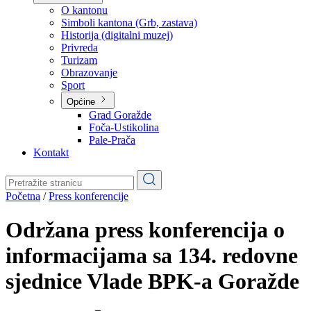
Planovi
Značajni dokumenti
O kantonu
O kantonu
Simboli kantona (Grb, zastava)
Historija (digitalni muzej)
Privreda
Turizam
Obrazovanje
Sport
Općine
Grad Goražde
Foča-Ustikolina
Pale-Prača
Kontakt
Početna
/
Press konferencije
Održana press konferencija o
informacijama sa 134. redovne