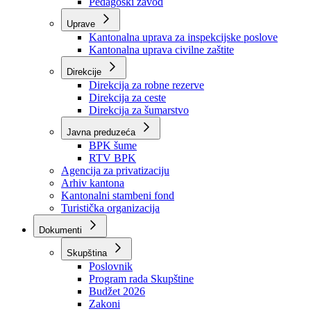
Zavod zdravstvenog osiguranja
Zavod za javno zdravstvo
Zavod za besplatnu pravnu pomoć
Pedagoški zavod
Uprave
Kantonalna uprava za inspekcijske poslove
Kantonalna uprava civilne zaštite
Direkcije
Direkcija za robne rezerve
Direkcija za ceste
Direkcija za šumarstvo
Javna preduzeća
BPK šume
RTV BPK
Agencija za privatizaciju
Arhiv kantona
Kantonalni stambeni fond
Turistička organizacija
Dokumenti
Skupština
Poslovnik