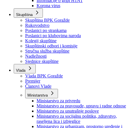
Izvještajno prognozna služba Ministarstva privrede
Izvještaj o radu
Izvještaj OC Uprave
Informacije o gripi H1N1
Korona virus
Skupština
Skupština BPK Goražde
Rukovodstvo
Poslanici po strankama
Poslanici po klubovima naroda
Kolegij skupštine
Skupštinski odbori i komisije
Stručna služba skupštine
Nadležnosti
Sjednice skupštine
Vlada
Vlada BPK Goražde
Premijer
Članovi Vlade
Ministarstva
Ministarstvo za privredu
Ministarstvo za pravosuđe, upravu i radne odnose
Ministarstvo za unutrašnje poslove