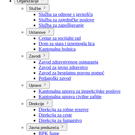
Nadležnosti
Sjednice Vlade
Organizacije
Službe
Služba za odnose s javnošću
Služba za zajedničke poslove
Služba za zapošljavanje
Ustanove
Centar za socijalni rad
Dom za stara i iznemogla lica
Kantonalna bolnica
Zavodi
Zavod zdravstvenog osiguranja
Zavod za javno zdravstvo
Zavod za besplatnu pravnu pomoć
Pedagoški zavod
Uprave
Kantonalna uprava za inspekcijske poslove
Kantonalna uprava civilne zaštite
Direkcije
Direkcija za robne rezerve
Direkcija za ceste