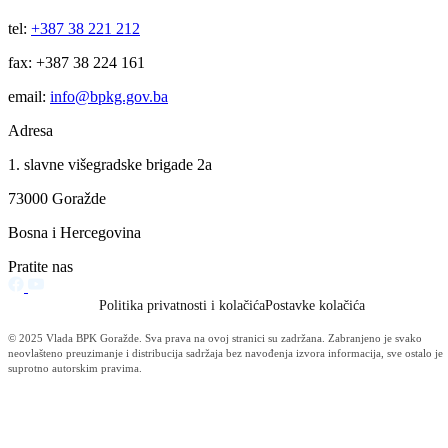
Press konferencije
Vidi sve
Čine se sve operativne, neophodne radnje na rasvjetljavanju pokušaja
ubistva našeg sugrađanina, sigurnosna situacija nije bitno narušena
18.01.2023