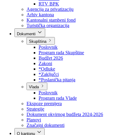
Direkcija za šumarstvo
Javna preduzeća
BPK šume
RTV BPK
Agencija za privatizaciju
Arhiv kantona
Kantonalni stambeni fond
Turistička organizacija
Dokumenti
Skupština
Poslovnik
Program rada Skupštine
Budžet 2026
Zakoni
*Odluke
*Zaključci
*Poslanička pitanja
Vlada
Poslovnik
Program rada Vlade
Ekspoze premijera
Strategije
Dokument okvirnog budžeta 2024-2026