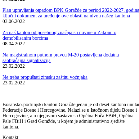
U 2006. godini biće nastavljene aktivnosti na dodjeli koncesija,
posebno za hidroenergetske resurse ovog kantona, kao i na realizaciji
dvije značajne manifestacije koje organizuje ovo ministarstvo, a riječ j
o „Danima jabuke“ i „Smotri priplodnih životinja“.
Prema riječima ministra Buča, glavna aktivnost u narednom periodu
biće i osnivanje Obrtničke komore, za što su već izvršene određene
pripreme, a za par dana biće potpisan i Sporazum između Vlade BPK
a Goražde, Udruženja poslodavaca BPK-a i Saveza samostalnih
sindikata BPK-a o osnivanju Ekonomsko-socijalnog vijeća za područ
Bosansko-podrinjskog kantona Goražde, čiji je cilj vođenje zajedničk
djelatnosti socijalnih partnera u području ekonomske, socijalne i
razvojne politike, afirmacija i zaštita ekonomskih i socijalnih prava,
odnosno, interesa zaposlenika i poslodavaca, razvijanje sistema
kolektivnog pregovaranja i zaključivanja i primjena kolektivnih
ugovora.