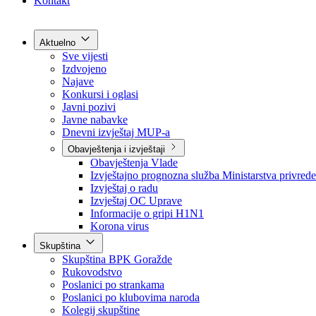
Grad Goražde
Foča-Ustikolina
Pale-Prača
Kontakt
Aktuelno
Sve vijesti
Izdvojeno
Najave
Konkursi i oglasi
Javni pozivi
Javne nabavke
Dnevni izvještaj MUP-a
Obavještenja i izvještaji
Obavještenja Vlade
Izvještajno prognozna služba Ministarstva privrede
Izvještaj o radu
Izvještaj OC Uprave
Informacije o gripi H1N1
Korona virus
Skupština
Skupština BPK Goražde
Rukovodstvo