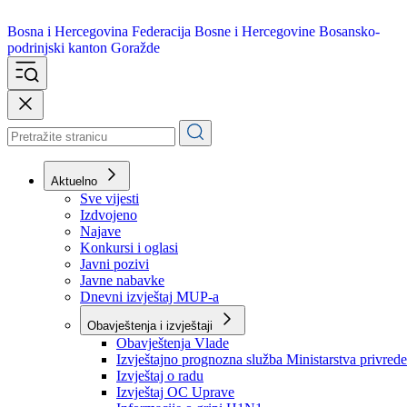
Bosna i Hercegovina
Federacija Bosne i Hercegovine
Bosansko-
podrinjski kanton Goražde
Aktuelno
Sve vijesti
Izdvojeno
Najave
Konkursi i oglasi
Javni pozivi
Javne nabavke
Dnevni izvještaj MUP-a
Obavještenja i izvještaji
Obavještenja Vlade