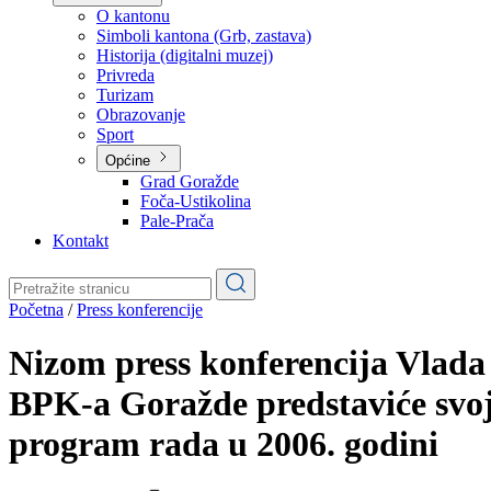
Planovi
Značajni dokumenti
O kantonu
O kantonu
Simboli kantona (Grb, zastava)
Historija (digitalni muzej)
Privreda
Turizam
Obrazovanje
Sport
Općine
Grad Goražde
Foča-Ustikolina
Pale-Prača
Kontakt
Početna
/
Press konferencije
Nizom press konferencija Vlada
BPK-a Goražde predstaviće svo