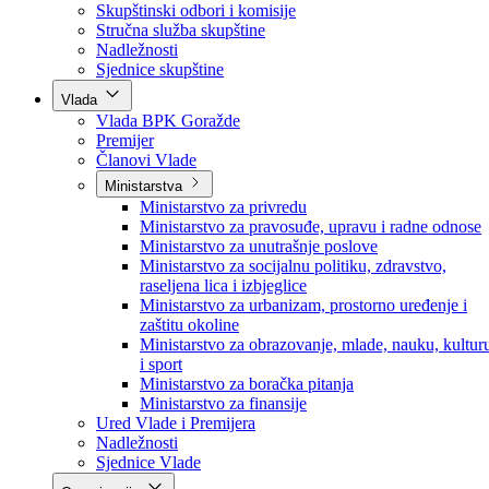
Poslanici po strankama
Poslanici po klubovima naroda
Kolegij skupštine
Skupštinski odbori i komisije
Stručna služba skupštine
Nadležnosti
Sjednice skupštine
Vlada
Vlada BPK Goražde
Premijer
Članovi Vlade
Ministarstva
Ministarstvo za privredu
Ministarstvo za pravosuđe, upravu i radne odnose
Ministarstvo za unutrašnje poslove
Ministarstvo za socijalnu politiku, zdravstvo,
raseljena lica i izbjeglice
Ministarstvo za urbanizam, prostorno uređenje i
zaštitu okoline
Ministarstvo za obrazovanje, mlade, nauku, kultur
i sport
Ministarstvo za boračka pitanja
Ministarstvo za finansije
Ured Vlade i Premijera