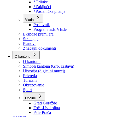
Program rada Skupštine
Budžet 2026
Zakoni
*Odluke
*Zaključci
*Poslanička pitanja
Vlada
Poslovnik
Program rada Vlade
Ekspoze premijera
Strategije
Planovi
Značajni dokumenti
O kantonu
O kantonu
Simboli kantona (Grb, zastava)
Historija (digitalni muzej)
Privreda
Turizam
Obrazovanje
Sport
Općine