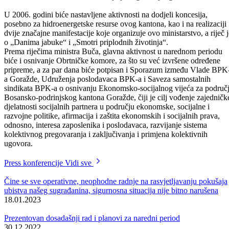
njihovi najbliži saradnici predstaviti programe svojih ministarstava.
Prvu takvu press konferenciju održao je 15.02.2006. godine, ministar
za privredu Ferid Bučo, koji je zajedno sa načelnicima sektora i
direktorima direkcija, predstavio program rada kantonalnog
Ministarstva za privredu za 2006. godinu.
„U granicama skromnog budžeta ovog ministarstva od 1.142.660,00
KM nije ni moguće govoriti o nekoj razvojnoj kompomenti, već o
održavanju postojećeg stanja,“- istakao je ministar Bučo, koji je
naglasio da će prioritet ovog ministarstva biti aktivnosti na dovođenju
stranih investicija u kanton, pomoć privrednicima za pokretanje starih 
novih linija i za otvaranje novih radnih mjesta, jačanje voćarstva,
podrška malim i srednjih preduzećima, zapošljavanje mladih, izvoz, te
prilagođavanje tržištu Evropske Unije. Prioritet je i cjelovita
rekonstrukcija dvije ulice u centru grada Goražda: ulice „Zaima
Imamovića“ i ulice „Ruždije Islamagića“, a značajno je i stimulisanje
poljoprivredne proizvodnje, koje će ove godine, zahvaljujući
najavljenoj pomoći federalnog Ministarstva za poljoprivredu od
400.000,00 KM biti daleko značajnije nego ranijih godina.