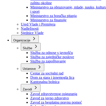
Ministarstvo za socijalnu politiku, zdravstvo,
raseljena lica i izbjeglice
Ministarstvo za urbanizam, prostorno uređenje i
zaštitu okoline
Ministarstvo za obrazovanje, mlade, nauku, kultur
i sport
Ministarstvo za boračka pitanja
Ministarstvo za finansije
Ured Vlade i Premijera
Nadležnosti
Sjednice Vlade
Organizacije
Službe
Služba za odnose s javnošću
Služba za zajedničke poslove
Služba za zapošljavanje
Ustanove
Centar za socijalni rad
Dom za stara i iznemogla lica
Kantonalna bolnica
Zavodi