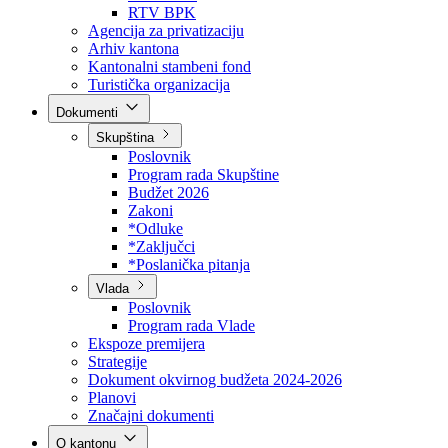
Direkcija za šumarstvo
Javna preduzeća
BPK šume
RTV BPK
Agencija za privatizaciju
Arhiv kantona
Kantonalni stambeni fond
Turistička organizacija
Dokumenti
Skupština
Poslovnik
Program rada Skupštine
Budžet 2026
Zakoni
*Odluke
*Zaključci
*Poslanička pitanja
Vlada
Poslovnik
Program rada Vlade
Ekspoze premijera
Strategije
Dokument okvirnog budžeta 2024-2026