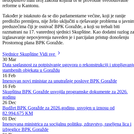
godine nije uspjela realizovati ciljeve i politike koje je utvrdila
Skupština BPK Goražde, te da je u skupštinsku proceduru uputila
nedopustivo mali broj zakona kojima bi se provodile sveobuhvatne
reforme u Kantonu.
Također je istaknuto da se dio parlamentarne većine, koji je ranije
predložio premijera, nije želio uključiti u rješavanje problema u javni
preduzećima čiji je osnivač BPK Goražde, a koji su trebali biti
razmatrani na 17. vanrednoj sjednici Skupštine. Kao dodatni razlog z
izglasavanje nepovjerenja naveden je i parcijalan pristup donošenju
Prostornog plana BPK Goražde.
Sjednice Skupštine
Vidi sve
30
Mar
Data saglasnost za potpisivanje ugovora o rekonstrukciji i utopljavanj
stambenih objekata u Goraždu
16
Feb
Imenovan novi ministar za unutrašnje poslove BPK Goražde
16
Feb
Skupština BPK Goražde usvojila programske dokumente za 2026.
godinu
26
Dec
Budžet BPK Goražde za 2026.godinu, usvojen u iznosu od
82.994.675 KM