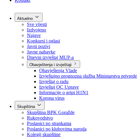
Grad Goražde
Foča-Ustikolina
Pale-Prača
Kontakt
Aktuelno
Sve vijesti
Izdvojeno
Najave
Konkursi i oglasi
Javni pozivi
Javne nabavke
Dnevni izvještaj MUP-a
Obavještenja i izvještaji
Obavještenja Vlade
Izvještajno prognozna služba Ministarstva privrede
Izvještaj o radu
Izvještaj OC Uprave
Informacije o gripi H1N1
Korona virus
Skupština
Skupština BPK Goražde
Rukovodstvo