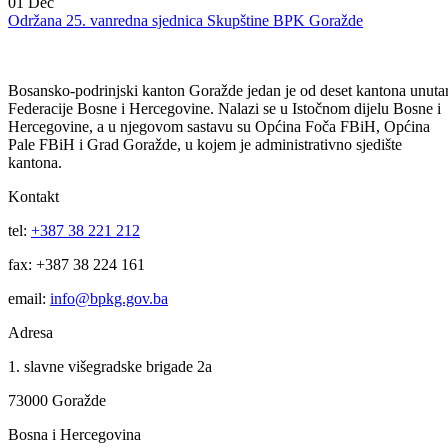
01
Dec
Imenovana ministrica za socijalnu politiku, zdravstvo, raseljena lica i
izbjeglice BPK Goražde
01
Dec
Održana 25. vanredna sjednica Skupštine BPK Goražde