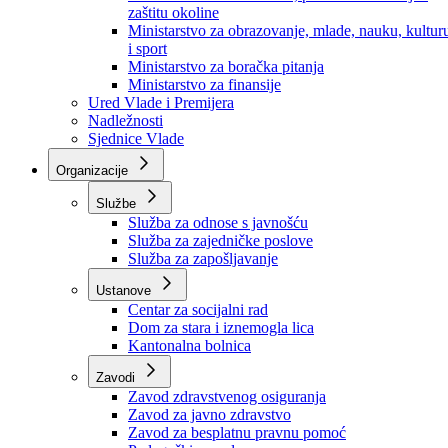
Ministarstvo za socijalnu politiku, zdravstvo,
raseljena lica i izbjeglice
Ministarstvo za urbanizam, prostorno uređenje i
zaštitu okoline
Ministarstvo za obrazovanje, mlade, nauku, kultur
i sport
Ministarstvo za boračka pitanja
Ministarstvo za finansije
Ured Vlade i Premijera
Nadležnosti
Sjednice Vlade
Organizacije
Službe
Služba za odnose s javnošću
Služba za zajedničke poslove
Služba za zapošljavanje
Ustanove
Centar za socijalni rad
Dom za stara i iznemogla lica
Kantonalna bolnica
Zavodi