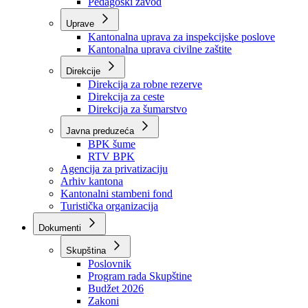
Zavod zdravstvenog osiguranja
Zavod za javno zdravstvo
Zavod za besplatnu pravnu pomoć
Pedagoški zavod
Uprave
Kantonalna uprava za inspekcijske poslove
Kantonalna uprava civilne zaštite
Direkcije
Direkcija za robne rezerve
Direkcija za ceste
Direkcija za šumarstvo
Javna preduzeća
BPK šume
RTV BPK
Agencija za privatizaciju
Arhiv kantona
Kantonalni stambeni fond
Turistička organizacija
Dokumenti
Skupština
Poslovnik