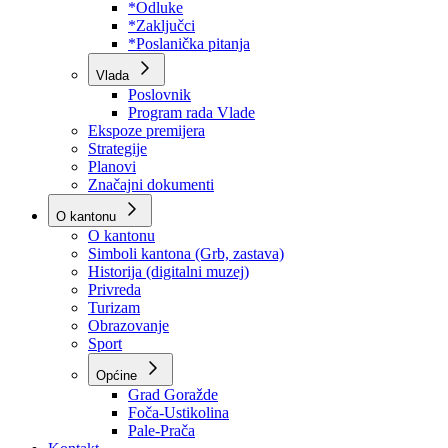
Program rada Skupštine
Budžet 2026
Zakoni
*Odluke
*Zaključci
*Poslanička pitanja
Vlada
Poslovnik
Program rada Vlade
Ekspoze premijera
Strategije
Planovi
Značajni dokumenti
O kantonu
O kantonu
Simboli kantona (Grb, zastava)
Historija (digitalni muzej)
Privreda
Turizam
Obrazovanje
Sport
Općine