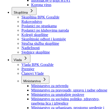
Izvještajno prognozna služba Ministarstva privrede
Izvještaj o radu
Izvještaj OC Uprave
Informacije o gripi H1N1
Korona virus
Skupština
Skupština BPK Goražde
Rukovodstvo
Poslanici po strankama
Poslanici po klubovima naroda
Kolegij skupštine
Skupštinski odbori i komisije
Stručna služba skupštine
Nadležnosti
Sjednice skupštine
Vlada
Vlada BPK Goražde
Premijer
Članovi Vlade
Ministarstva
Ministarstvo za privredu
Ministarstvo za pravosuđe, upravu i radne odnose
Ministarstvo za unutrašnje poslove