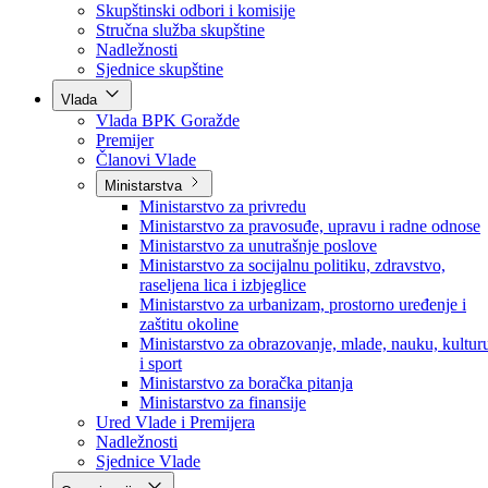
Poslanici po strankama
Poslanici po klubovima naroda
Kolegij skupštine
Skupštinski odbori i komisije
Stručna služba skupštine
Nadležnosti
Sjednice skupštine
Vlada
Vlada BPK Goražde
Premijer
Članovi Vlade
Ministarstva
Ministarstvo za privredu
Ministarstvo za pravosuđe, upravu i radne odnose
Ministarstvo za unutrašnje poslove
Ministarstvo za socijalnu politiku, zdravstvo,
raseljena lica i izbjeglice
Ministarstvo za urbanizam, prostorno uređenje i
zaštitu okoline
Ministarstvo za obrazovanje, mlade, nauku, kultur
i sport
Ministarstvo za boračka pitanja
Ministarstvo za finansije
Ured Vlade i Premijera