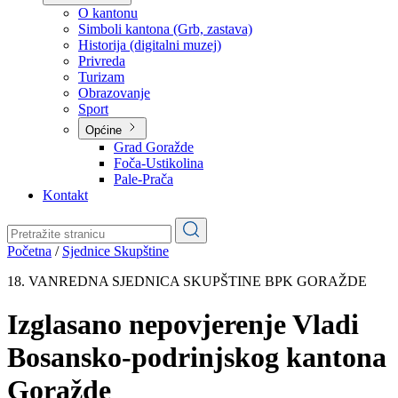
Planovi
Značajni dokumenti
O kantonu
O kantonu
Simboli kantona (Grb, zastava)
Historija (digitalni muzej)
Privreda
Turizam
Obrazovanje
Sport
Općine
Grad Goražde
Foča-Ustikolina
Pale-Prača
Kontakt
Početna
/
Sjednice Skupštine
18. VANREDNA SJEDNICA SKUPŠTINE BPK GORAŽDE
Izglasano nepovjerenje Vladi