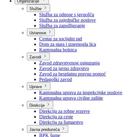
Nadležnosti
Sjednice Vlade
Organizacije
Službe
Služba za odnose s javnošću
Služba za zajedničke poslove
Služba za zapošljavanje
Ustanove
Centar za socijalni rad
Dom za stara i iznemogla lica
Kantonalna bolnica
Zavodi
Zavod zdravstvenog osiguranja
Zavod za javno zdravstvo
Zavod za besplatnu pravnu pomoć
Pedagoški zavod
Uprave
Kantonalna uprava za inspekcijske poslove
Kantonalna uprava civilne zaštite
Direkcije
Direkcija za robne rezerve
Direkcija za ceste