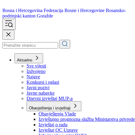
Bosna i Hercegovina
Federacija Bosne i Hercegovine
Bosansko-
podrinjski kanton Goražde
Aktuelno
Sve vijesti
Izdvojeno
Najave
Konkursi i oglasi
Javni pozivi
Javne nabavke
Dnevni izvještaj MUP-a
Obavještenja i izvještaji
Obavještenja Vlade