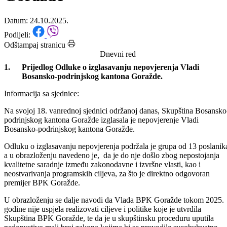
Bosansko-podrinjskog kantona
Goražde
Datum: 24.10.2025.
Podijeli:
Odštampaj stranicu
Dnevni red
Prijedlog Odluke o izglasavanju nepovjerenja Vladi
Bosansko-podrinjskog kantona Goražde.
Informacija sa sjednice:
Na svojoj 18. vanrednoj sjednici održanoj danas, Skupština Bosansko
podrinjskog kantona Goražde izglasala je nepovjerenje Vladi
Bosansko-podrinjskog kantona Goražde.
Odluku o izglasavanju nepovjerenja podržala je grupa od 13 poslanik
a u obrazloženju navedeno je, da je do nje došlo zbog nepostojanja
kvalitetne saradnje između zakonodavne i izvršne vlasti, kao i
neostvarivanja programskih ciljeva, za što je direktno odgovoran
premijer BPK Goražde.
U obrazloženju se dalje navodi da Vlada BPK Goražde tokom 2025.