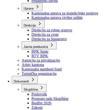
Zavod zdravstvenog osiguranja
Zavod za javno zdravstvo
Zavod za besplatnu pravnu pomoć
Pedagoški zavod
Uprave
Kantonalna uprava za inspekcijske poslove
Kantonalna uprava civilne zaštite
Direkcije
Direkcija za robne rezerve
Direkcija za ceste
Direkcija za šumarstvo
Javna preduzeća
BPK šume
RTV BPK
Agencija za privatizaciju
Arhiv kantona
Kantonalni stambeni fond
Turistička organizacija
Dokumenti
Skupština
Poslovnik