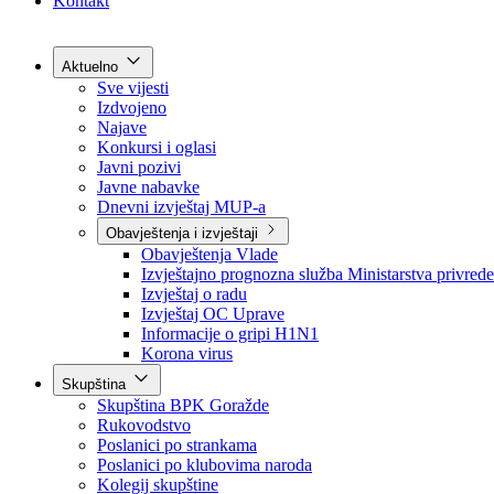
Grad Goražde
Foča-Ustikolina
Pale-Prača
Kontakt
Aktuelno
Sve vijesti
Izdvojeno
Najave
Konkursi i oglasi
Javni pozivi
Javne nabavke
Dnevni izvještaj MUP-a
Obavještenja i izvještaji
Obavještenja Vlade
Izvještajno prognozna služba Ministarstva privrede
Izvještaj o radu
Izvještaj OC Uprave
Informacije o gripi H1N1
Korona virus
Skupština
Skupština BPK Goražde
Rukovodstvo