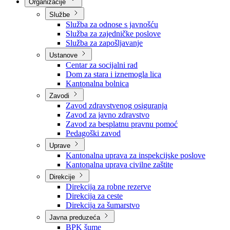
Nadležnosti
Sjednice Vlade
Organizacije
Službe
Služba za odnose s javnošću
Služba za zajedničke poslove
Služba za zapošljavanje
Ustanove
Centar za socijalni rad
Dom za stara i iznemogla lica
Kantonalna bolnica
Zavodi
Zavod zdravstvenog osiguranja
Zavod za javno zdravstvo
Zavod za besplatnu pravnu pomoć
Pedagoški zavod
Uprave
Kantonalna uprava za inspekcijske poslove
Kantonalna uprava civilne zaštite
Direkcije
Direkcija za robne rezerve
Direkcija za ceste