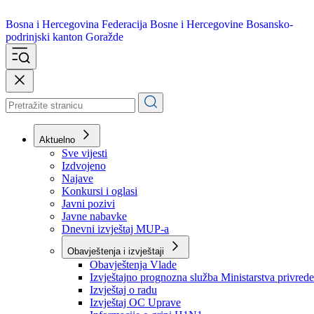
Bosna i Hercegovina
Federacija Bosne i Hercegovine
Bosansko-
podrinjski kanton Goražde
Aktuelno
Sve vijesti
Izdvojeno
Najave
Konkursi i oglasi
Javni pozivi
Javne nabavke
Dnevni izvještaj MUP-a
Obavještenja i izvještaji
Obavještenja Vlade