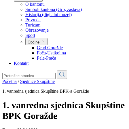
Planovi
Značajni dokumenti
O kantonu
O kantonu
Simboli kantona (Grb, zastava)
Historija (digitalni muzej)
Privreda
Turizam
Obrazovanje
Sport
Općine
Grad Goražde
Foča-Ustikolina
Pale-Prača
Kontakt
Početna
/
Sjednice Skupštine
1. vanredna sjednica Skupštine BPK-a Goražde
1. vanredna sjednica Skupštine