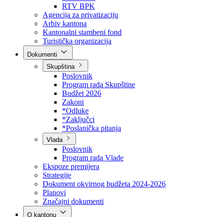
Direkcija za šumarstvo
Javna preduzeća
BPK šume
RTV BPK
Agencija za privatizaciju
Arhiv kantona
Kantonalni stambeni fond
Turistička organizacija
Dokumenti
Skupština
Poslovnik
Program rada Skupštine
Budžet 2026
Zakoni
*Odluke
*Zaključci
*Poslanička pitanja
Vlada
Poslovnik
Program rada Vlade
Ekspoze premijera
Strategije
Dokument okvirnog budžeta 2024-2026