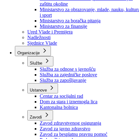
Ministarstvo za socijalnu politiku, zdravstvo,
raseljena lica i izbjeglice
Ministarstvo za urbanizam, prostorno uređenje i
zaštitu okoline
Ministarstvo za obrazovanje, mlade, nauku, kultur
i sport
Ministarstvo za boračka pitanja
Ministarstvo za finansije
Ured Vlade i Premijera
Nadležnosti
Sjednice Vlade
Organizacije
Službe
Služba za odnose s javnošću
Služba za zajedničke poslove
Služba za zapošljavanje
Ustanove
Centar za socijalni rad
Dom za stara i iznemogla lica
Kantonalna bolnica
Zavodi