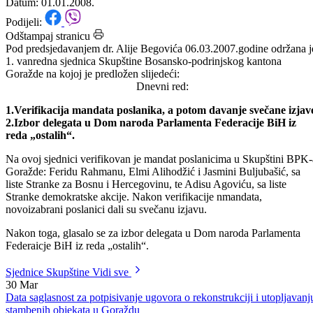
BPK Goražde
Datum: 01.01.2008.
Podijeli:
Odštampaj stranicu
Pod predsjedavanjem dr. Alije Begovića 06.03.2007.godine održana j
1. vanredna sjednica Skupštine Bosansko-podrinjskog kantona
Goražde na kojoj je predložen slijedeći:
Dnevni red:
1.Verifikacija mandata poslanika, a potom davanje svečane izjav
2.Izbor delegata u Dom naroda Parlamenta Federacije BiH iz
reda „ostalih“.
Na ovoj sjednici verifikovan je mandat poslanicima u Skupštini BPK-
Goražde: Feridu Rahmanu, Elmi Alihodžić i Jasmini Buljubašić, sa
liste Stranke za Bosnu i Hercegovinu, te Adisu Agoviću, sa liste
Stranke demokratske akcije. Nakon verifikacije nmandata,
novoizabrani poslanici dali su svečanu izjavu.
Nakon toga, glasalo se za izbor delegata u Dom naroda Parlamenta
Federaicje BiH iz reda „ostalih“.
Sjednice Skupštine
Vidi sve