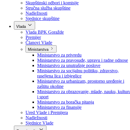
Poslanici po strankama
Poslanici po klubovima naroda
Kolegij skupštine
Skupštinski odbori i komisije
Stručna služba skupštine
Nadležnosti
Sjednice skupštine
Vlada
Vlada BPK Goražde
Premijer
Članovi Vlade
Ministarstva
Ministarstvo za privredu
Ministarstvo za pravosuđe, upravu i radne odnose
Ministarstvo za unutrašnje poslove
Ministarstvo za socijalnu politiku, zdravstvo,
raseljena lica i izbjeglice
Ministarstvo za urbanizam, prostorno uređenje i
zaštitu okoline
Ministarstvo za obrazovanje, mlade, nauku, kultur
i sport
Ministarstvo za boračka pitanja
Ministarstvo za finansije
Ured Vlade i Premijera