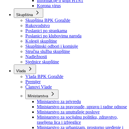
Izvještajno prognozna služba Ministarstva privrede
Izvještaj o radu
Izvještaj OC Uprave
Informacije o gripi H1N1
Korona virus
Skupština
Skupština BPK Goražde
Rukovodstvo
Poslanici po strankama
Poslanici po klubovima naroda
Kolegij skupštine
Skupštinski odbori i komisije
Stručna služba skupštine
Nadležnosti
Sjednice skupštine
Vlada
Vlada BPK Goražde
Premijer
Članovi Vlade
Ministarstva
Ministarstvo za privredu
Ministarstvo za pravosuđe, upravu i radne odnose
Ministarstvo za unutrašnje poslove