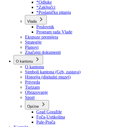
Program rada Skupštine
Budžet 2026
Zakoni
*Odluke
*Zaključci
*Poslanička pitanja
Vlada
Poslovnik
Program rada Vlade
Ekspoze premijera
Strategije
Planovi
Značajni dokumenti
O kantonu
O kantonu
Simboli kantona (Grb, zastava)
Historija (digitalni muzej)
Privreda
Turizam
Obrazovanje
Sport
Općine