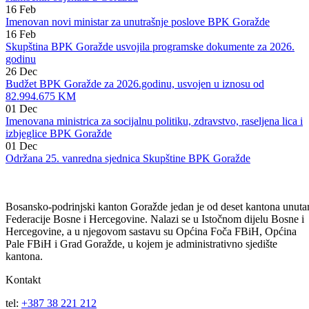
30
Mar
Data saglasnost za potpisivanje ugovora o rekonstrukciji i utopljavanj
stambenih objekata u Goraždu
16
Feb
Imenovan novi ministar za unutrašnje poslove BPK Goražde
16
Feb
Skupština BPK Goražde usvojila programske dokumente za 2026.
godinu
26
Dec
Budžet BPK Goražde za 2026.godinu, usvojen u iznosu od
82.994.675 KM
01
Dec
Imenovana ministrica za socijalnu politiku, zdravstvo, raseljena lica i
izbjeglice BPK Goražde
01
Dec
Održana 25. vanredna sjednica Skupštine BPK Goražde