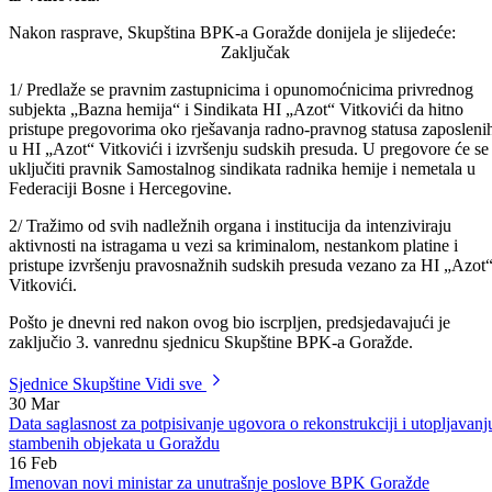
sindikata, koja je održana 20. februara 2008. godine, u vezi sa
aktuelnim štrajkom glađu i zahtjevima radnika bivše HI „Azot „
iz Vitkovića.
Nakon rasprave, Skupština BPK-a Goražde donijela je slijedeće:
Zaključak
1/ Predlaže se pravnim zastupnicima i opunomoćnicima privrednog
subjekta „Bazna hemija“ i Sindikata HI „Azot“ Vitkovići da hitno
pristupe pregovorima oko rješavanja radno-pravnog statusa zaposleni
u HI „Azot“ Vitkovići i izvršenju sudskih presuda. U pregovore će se
uključiti pravnik Samostalnog sindikata radnika hemije i nemetala u
Federaciji Bosne i Hercegovine.
2/ Tražimo od svih nadležnih organa i institucija da intenziviraju
aktivnosti na istragama u vezi sa kriminalom, nestankom platine i
pristupe izvršenju pravosnažnih sudskih presuda vezano za HI „Azot
Vitkovići.
Pošto je dnevni red nakon ovog bio iscrpljen, predsjedavajući je
zaključio 3. vanrednu sjednicu Skupštine BPK-a Goražde.
Sjednice Skupštine
Vidi sve
30
Mar
Data saglasnost za potpisivanje ugovora o rekonstrukciji i utopljavanj