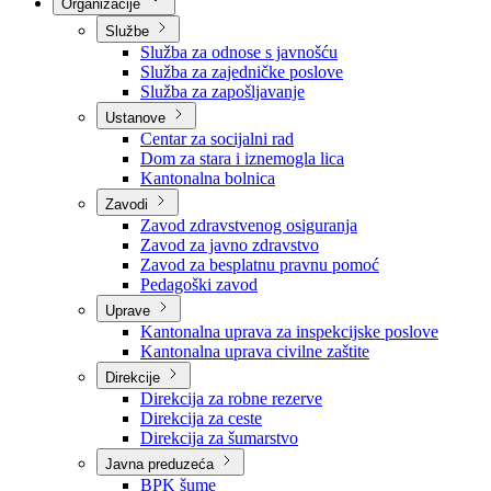
Nadležnosti
Sjednice Vlade
Organizacije
Službe
Služba za odnose s javnošću
Služba za zajedničke poslove
Služba za zapošljavanje
Ustanove
Centar za socijalni rad
Dom za stara i iznemogla lica
Kantonalna bolnica
Zavodi
Zavod zdravstvenog osiguranja
Zavod za javno zdravstvo
Zavod za besplatnu pravnu pomoć
Pedagoški zavod
Uprave
Kantonalna uprava za inspekcijske poslove
Kantonalna uprava civilne zaštite
Direkcije
Direkcija za robne rezerve
Direkcija za ceste