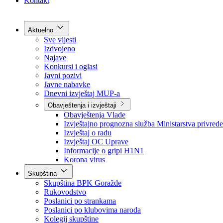
Grad Goražde
Foča-Ustikolina
Pale-Prača
Kontakt
Aktuelno
Sve vijesti
Izdvojeno
Najave
Konkursi i oglasi
Javni pozivi
Javne nabavke
Dnevni izvještaj MUP-a
Obavještenja i izvještaji
Obavještenja Vlade
Izvještajno prognozna služba Ministarstva privrede
Izvještaj o radu
Izvještaj OC Uprave
Informacije o gripi H1N1
Korona virus
Skupština
Skupština BPK Goražde
Rukovodstvo