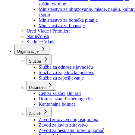
Ministarstvo za socijalnu politiku, zdravstvo,
raseljena lica i izbjeglice
Ministarstvo za urbanizam, prostorno uređenje i
zaštitu okoline
Ministarstvo za obrazovanje, mlade, nauku, kultur
i sport
Ministarstvo za boračka pitanja
Ministarstvo za finansije
Ured Vlade i Premijera
Nadležnosti
Sjednice Vlade
Organizacije
Službe
Služba za odnose s javnošću
Služba za zajedničke poslove
Služba za zapošljavanje
Ustanove
Centar za socijalni rad
Dom za stara i iznemogla lica
Kantonalna bolnica
Zavodi