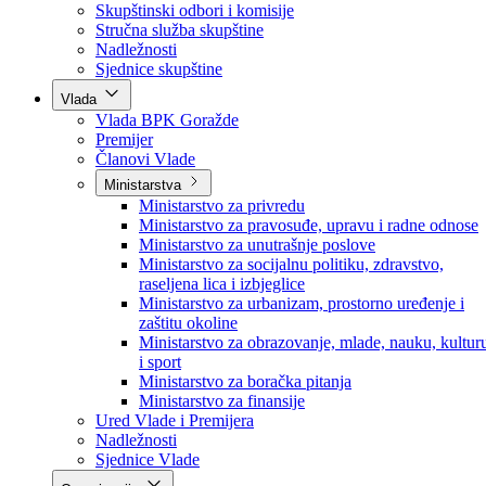
Poslanici po strankama
Poslanici po klubovima naroda
Kolegij skupštine
Skupštinski odbori i komisije
Stručna služba skupštine
Nadležnosti
Sjednice skupštine
Vlada
Vlada BPK Goražde
Premijer
Članovi Vlade
Ministarstva
Ministarstvo za privredu
Ministarstvo za pravosuđe, upravu i radne odnose
Ministarstvo za unutrašnje poslove
Ministarstvo za socijalnu politiku, zdravstvo,
raseljena lica i izbjeglice
Ministarstvo za urbanizam, prostorno uređenje i
zaštitu okoline
Ministarstvo za obrazovanje, mlade, nauku, kultur
i sport
Ministarstvo za boračka pitanja
Ministarstvo za finansije
Ured Vlade i Premijera