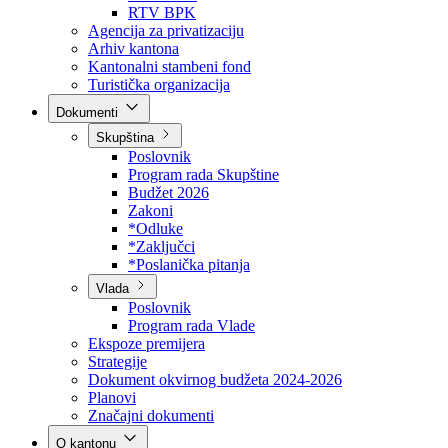
Direkcija za šumarstvo
Javna preduzeća
BPK šume
RTV BPK
Agencija za privatizaciju
Arhiv kantona
Kantonalni stambeni fond
Turistička organizacija
Dokumenti
Skupština
Poslovnik
Program rada Skupštine
Budžet 2026
Zakoni
*Odluke
*Zaključci
*Poslanička pitanja
Vlada
Poslovnik
Program rada Vlade
Ekspoze premijera
Strategije
Dokument okvirnog budžeta 2024-2026