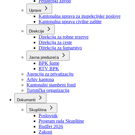
Zavod zdravstvenog osiguranja
Zavod za javno zdravstvo
Zavod za besplatnu pravnu pomoć
Pedagoški zavod
Uprave
Kantonalna uprava za inspekcijske poslove
Kantonalna uprava civilne zaštite
Direkcije
Direkcija za robne rezerve
Direkcija za ceste
Direkcija za šumarstvo
Javna preduzeća
BPK šume
RTV BPK
Agencija za privatizaciju
Arhiv kantona
Kantonalni stambeni fond
Turistička organizacija
Dokumenti
Skupština
Poslovnik