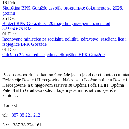
stambenih objekata u Goraždu
16
Feb
Imenovan novi ministar za unutrašnje poslove BPK Goražde
16
Feb
Skupština BPK Goražde usvojila programske dokumente za 2026.
godinu
26
Dec
Budžet BPK Goražde za 2026.godinu, usvojen u iznosu od
82.994.675 KM
01
Dec
Imenovana ministrica za socijalnu politiku, zdravstvo, raseljena lica i
izbjeglice BPK Goražde
01
Dec
Održana 25. vanredna sjednica Skupštine BPK Goražde