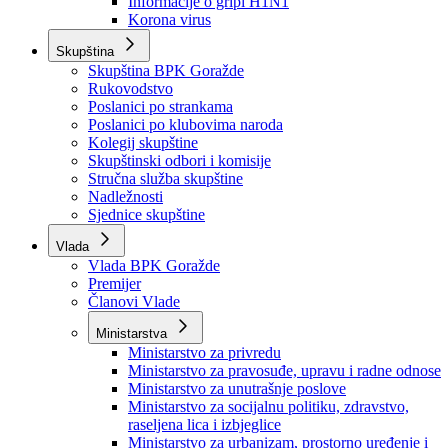
Izvještajno prognozna služba Ministarstva privrede
Izvještaj o radu
Izvještaj OC Uprave
Informacije o gripi H1N1
Korona virus
Skupština
Skupština BPK Goražde
Rukovodstvo
Poslanici po strankama
Poslanici po klubovima naroda
Kolegij skupštine
Skupštinski odbori i komisije
Stručna služba skupštine
Nadležnosti
Sjednice skupštine
Vlada
Vlada BPK Goražde
Premijer
Članovi Vlade
Ministarstva
Ministarstvo za privredu
Ministarstvo za pravosuđe, upravu i radne odnose
Ministarstvo za unutrašnje poslove