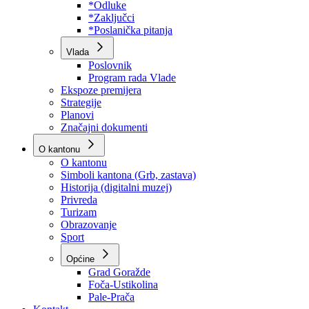
Program rada Skupštine
Budžet 2026
Zakoni
*Odluke
*Zaključci
*Poslanička pitanja
Vlada
Poslovnik
Program rada Vlade
Ekspoze premijera
Strategije
Planovi
Značajni dokumenti
O kantonu
O kantonu
Simboli kantona (Grb, zastava)
Historija (digitalni muzej)
Privreda
Turizam
Obrazovanje
Sport
Općine