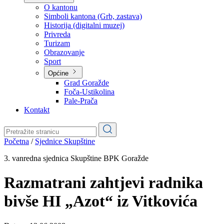
Planovi
Značajni dokumenti
O kantonu
O kantonu
Simboli kantona (Grb, zastava)
Historija (digitalni muzej)
Privreda
Turizam
Obrazovanje
Sport
Općine
Grad Goražde
Foča-Ustikolina
Pale-Prača
Kontakt
Početna
/
Sjednice Skupštine
3. vanredna sjednica Skupštine BPK Goražde
Razmatrani zahtjevi radnika