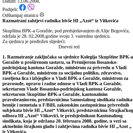
bivše HI „Azot“ iz Vitkovića
Datum: 13.06.2008.
Podijeli:
Odštampaj stranicu
Razmatrani zahtjevi radnika bivše HI „Azot“ iz Vitkovića
Skupština BPK-a Goražde, pod predsjedavanjem dr.Alije Begovića,
održala je 28. 02.2008.godine svoju 3. vanrednu sjednicu.
Za sjednicu je predložen slijedeći:
Dnevni red
1. Razmatranje zaključaka sa sjednice Kolegija Skupštine BPK-a
Goražde u proširenom sastavu, sa Premijerom Bosansko-
podrinjskog kantona Goražde, ministrom za privredu u Vladi
BPK-a Goražde, ministrom za socijalnu politiku, zdravstvo,
raseljena lica i izbjeglice u Vladi BPK-a Goražde, ministrom za
pravosuđe, upravu i radne odnose u Vladi BPK-a Goražde,
sekretarom Vlade Bosansko-podrinjskog kantona Goražde,
sekretarom Skupštine BPK-a Goražde, kantonalnim
pravobraniocem, predstavnicima Samostalnog sindikata radnika
hemije i nemetala u F/BiH, zakonskim zastupnicima privrednih
subjekata bivše HI „Azot“ Vitkovići, predstavnicima Štrajkačko
odbora HI „Azot“ Vitkovići, te predsjednikom Kantonalnog