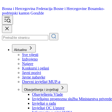
Bosna i Hercegovina
Federacija Bosne i Hercegovine
Bosansko-
podrinjski kanton Goražde
Aktuelno
Sve vijesti
Izdvojeno
Najave
Konkursi i oglasi
Javni pozivi
Javne nabavke
Dnevni izvještaj MUP-a
Obavještenja i izvještaji
Obavještenja Vlade