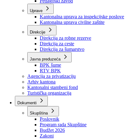
Zavod zdravstvenog osiguranja
Zavod za javno zdravstvo
Zavod za besplatnu pravnu pomoć
Pedagoški zavod
Uprave
Kantonalna uprava za inspekcijske poslove
Kantonalna uprava civilne zaštite
Direkcije
Direkcija za robne rezerve
Direkcija za ceste
Direkcija za šumarstvo
Javna preduzeća
BPK šume
RTV BPK
Agencija za privatizaciju
Arhiv kantona
Kantonalni stambeni fond
Turistička organizacija
Dokumenti
Skupština
Poslovnik