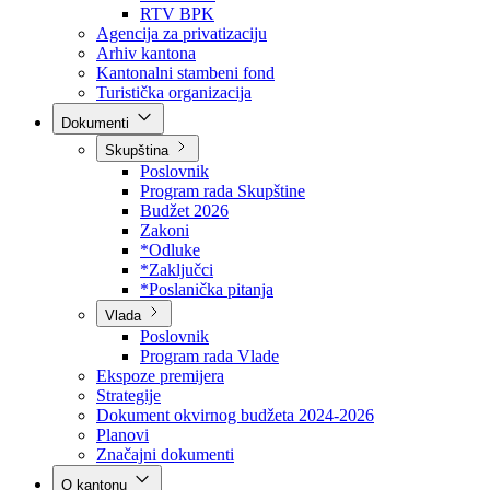
Direkcija za šumarstvo
Javna preduzeća
BPK šume
RTV BPK
Agencija za privatizaciju
Arhiv kantona
Kantonalni stambeni fond
Turistička organizacija
Dokumenti
Skupština
Poslovnik
Program rada Skupštine
Budžet 2026
Zakoni
*Odluke
*Zaključci
*Poslanička pitanja
Vlada
Poslovnik
Program rada Vlade
Ekspoze premijera
Strategije
Dokument okvirnog budžeta 2024-2026