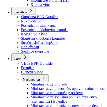
Izvještajno prognozna služba Ministarstva privrede
Izvještaj o radu
Izvještaj OC Uprave
Informacije o gripi H1N1
Korona virus
Skupština
Skupština BPK Goražde
Rukovodstvo
Poslanici po strankama
Poslanici po klubovima naroda
Kolegij skupštine
Skupštinski odbori i komisije
Stručna služba skupštine
Nadležnosti
Sjednice skupštine
Vlada
Vlada BPK Goražde
Premijer
Članovi Vlade
Ministarstva
Ministarstvo za privredu
Ministarstvo za pravosuđe, upravu i radne odnose
Ministarstvo za unutrašnje poslove