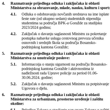
Odluka odavanju saglasnosti za nabavku opreme, kao da
se i tačke iz Ministarstva finansije odma razmatraju.
Razmatranje prijedloga odluka i zaključaka iz oblasti
Ministarstva za obrazovanje, mlade, nauku, kulturu i sport
Odluka o odobravanju novčanih sredstava na ime isplate
šeste rate (od ukupno sedam) studentskih stipendija
studentima sa područja BPK-a Goražde za studijsku
2023/2024 godinu;
Zaključak o davanju saglasnosti Ministru za pokretanje
postupka nabavke usluga cestovnog prevoza učenika
osnovnih i srednjih škola sa područja Bosansko-
podrinjskog kantona Goražde;
Razmatranje prijedloga odluka i zaključaka iz oblasti
Ministarstva za unutrašnje poslove:
Informacoija o stanju sigurnosti na području Bosansko-
podrinjskog kantona Goražde i aktivnostima iz
nadležnosti rada Uprave policije za period 01.06-
30.06.2024. godine;
Zaključak o davanju saglasnosti Ministru za potpisivanje
Ugovora o djelu.
Razmatranje prijedloga odluka i zaključaka iz oblasti