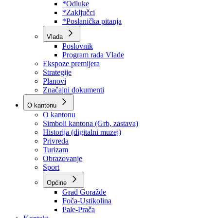
Program rada Skupštine
Budžet 2026
Zakoni
*Odluke
*Zaključci
*Poslanička pitanja
Vlada
Poslovnik
Program rada Vlade
Ekspoze premijera
Strategije
Planovi
Značajni dokumenti
O kantonu
O kantonu
Simboli kantona (Grb, zastava)
Historija (digitalni muzej)
Privreda
Turizam
Obrazovanje
Sport
Općine