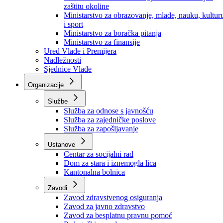
Ministarstvo za socijalnu politiku, zdravstvo,
raseljena lica i izbjeglice
Ministarstvo za urbanizam, prostorno uređenje i
zaštitu okoline
Ministarstvo za obrazovanje, mlade, nauku, kultur
i sport
Ministarstvo za boračka pitanja
Ministarstvo za finansije
Ured Vlade i Premijera
Nadležnosti
Sjednice Vlade
Organizacije
Službe
Služba za odnose s javnošću
Služba za zajedničke poslove
Služba za zapošljavanje
Ustanove
Centar za socijalni rad
Dom za stara i iznemogla lica
Kantonalna bolnica
Zavodi