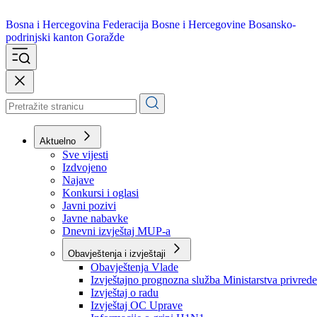
Bosna i Hercegovina
Federacija Bosne i Hercegovine
Bosansko-
podrinjski kanton Goražde
Aktuelno
Sve vijesti
Izdvojeno
Najave
Konkursi i oglasi
Javni pozivi
Javne nabavke
Dnevni izvještaj MUP-a
Obavještenja i izvještaji
Obavještenja Vlade