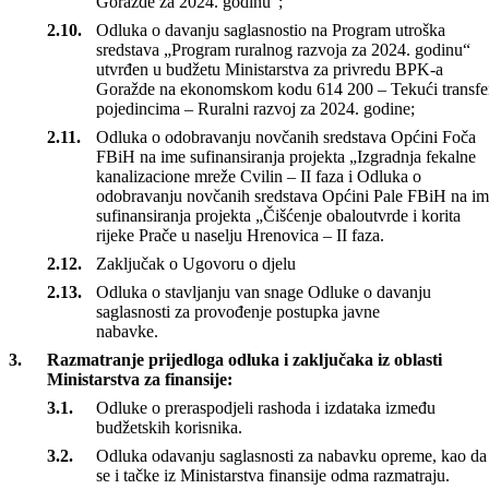
Odluka o davanju saglasnosti na Program utroška
sredstava „Program podrške razvoju neprofitnim
organizacijama – Turizam Bosansko-podrinjskog kanton
Goražde za 2024. godinu“;
Odluka o davanju saglasnostio na Program utroška
sredstava „Program ruralnog razvoja za 2024. godinu“
utvrđen u budžetu Ministarstva za privredu BPK-a
Goražde na ekonomskom kodu 614 200 – Tekući transfe
pojedincima – Ruralni razvoj za 2024. godine;
Odluka o odobravanju novčanih sredstava Općini Foča
FBiH na ime sufinansiranja projekta „Izgradnja fekalne
kanalizacione mreže Cvilin – II faza i Odluka o
odobravanju novčanih sredstava Općini Pale FBiH na i
sufinansiranja projekta „Čišćenje obaloutvrde i korita
rijeke Prače u naselju Hrenovica – II faza.
Zaključak o Ugovoru o djelu
Odluka o stavljanju van snage Odluke o davanju
saglasnosti za provođenje postupka javne
nabavke.
Razmatranje prijedloga odluka i zaključaka iz oblasti
Ministarstva za finansije:
Odluke o preraspodjeli rashoda i izdataka između
budžetskih korisnika.