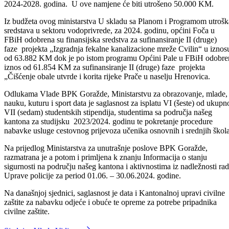
ostalog doprinosi upošljavanju stanovništva, poboljšanju uslova za
ostvarivanje prihoda i kvalitete života u ruralnim zajednicama što je
definisano Strategijom razvoja poljoprivrede BPK Goražde za period
2024-2028. godina. U ove namjene će biti utrošeno 50.000 KM.
Iz budžeta ovog ministarstva U skladu sa Planom i Programom utrošk
sredstava u sektoru vodoprivrede, za 2024. godinu, općini Foča u
FBiH odobrena su finansijska sredstva za sufinansiranje II (druge)
faze projekta „Izgradnja fekalne kanalizacione mreže Cvilin“ u iznos
od 63.882 KM dok je po istom programu Općini Pale u FBiH odobre
iznos od 61.854 KM za sufinansiranje II (druge) faze projekta
„Čišćenje obale utvrde i korita rijeke Prače u naselju Hrenovica.
Odlukama Vlade BPK Goražde, Ministarstvu za obrazovanje, mlade,
nauku, kuturu i sport data je saglasnost za isplatu VI (šeste) od ukupn
VII (sedam) studentskih stipendija, studentima sa područja našeg
kantona za studijsku 2023/2024. godinu te pokretanje procedure
nabavke usluge cestovnog prijevoza učenika osnovnih i srednjih škola
Na prijedlog Ministarstva za unutrašnje poslove BPK Goražde,
razmatrana je a potom i primljena k znanju Informacija o stanju
sigurnosti na području našeg kantona i aktivnostima iz nadležnosti ra
Uprave policije za period 01.06. – 30.06.2024. godine.
Na današnjoj sjednici, saglasnost je data i Kantonalnoj upravi civilne