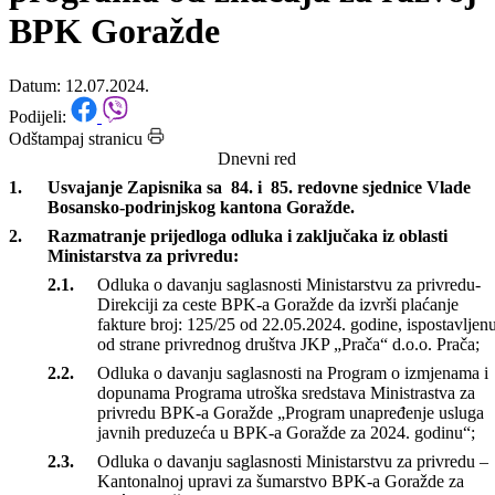
privredu podržano nekoliko
programa od značaja za razvoj
BPK Goražde
Datum: 12.07.2024.
Podijeli:
Odštampaj stranicu
Dnevni red
Usvajanje Zapisnika sa 84. i 85. redovne sjednice Vlade
Bosansko-podrinjskog kantona Goražde.
Razmatranje prijedloga odluka i zaključaka iz oblasti
Ministarstva za privredu:
Odluka o davanju saglasnosti Ministarstvu za privredu-
Direkciji za ceste BPK-a Goražde da izvrši plaćanje
fakture broj: 125/25 od 22.05.2024. godine, ispostavljen
od strane privrednog društva JKP „Prača“ d.o.o. Prača;
Odluka o davanju saglasnosti na Program o izmjenama i
dopunama Programa utroška sredstava Ministrastva za
privredu BPK-a Goražde „Program unapređenje usluga
javnih preduzeća u BPK-a Goražde za 2024. godinu“;