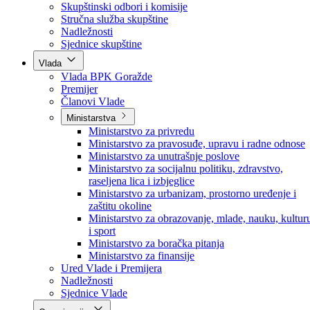
Poslanici po strankama
Poslanici po klubovima naroda
Kolegij skupštine
Skupštinski odbori i komisije
Stručna služba skupštine
Nadležnosti
Sjednice skupštine
Vlada
Vlada BPK Goražde
Premijer
Članovi Vlade
Ministarstva
Ministarstvo za privredu
Ministarstvo za pravosuđe, upravu i radne odnose
Ministarstvo za unutrašnje poslove
Ministarstvo za socijalnu politiku, zdravstvo,
raseljena lica i izbjeglice
Ministarstvo za urbanizam, prostorno uređenje i
zaštitu okoline
Ministarstvo za obrazovanje, mlade, nauku, kultur
i sport
Ministarstvo za boračka pitanja
Ministarstvo za finansije
Ured Vlade i Premijera