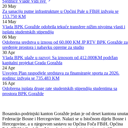
zaštite za nabavku odjeće i obuće te opreme za potrebe pripadnika
civilne zaštite.
Sjednice Vlade
Vidi sve
20
May
Za sanaciju putne infrastrukture u Općini Pale u FBiH izdvaja se
153.750 KM
14
May
Vlada BPK Goražde odobrila tekuće transfere nižim nivoima vlasti i
isplatu studentskih stipendija
06
May
Odobrena sredstva u iznosu od 60.000 KM JP RTV BPK Goražde za
uređenje prostora i nabavku opreme za studio
30
Apr
Vlada BPK ulaže u razvoj: Sa iznosom od 412.000KM podržan
kapitalni projekat Grada Goražda
24
Apr
Usvojen Plan raspodjele sredstava za finansiranje sporta za 2026.
godinu: izdvaja se 735.483 KM
16
Apr
Odobrena isplata druge rate studentskih stipendija studentima sa
prostora BPK Goražde