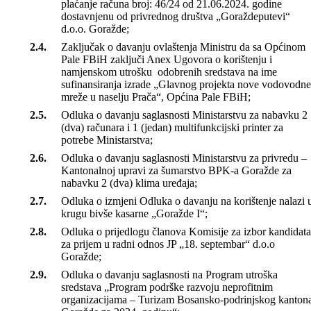
Odluka o davanju saglasnosti Ministarstvu za privredu –
Kantonalnoj upravi za šumarstvo BPK-a Goražde za
plaćanje računa broj: 46/24 od 21.06.2024. godine
dostavnjenu od privrednog društva „Goraždeputevi“
d.o.o. Goražde;
Zaključak o davanju ovlaštenja Ministru da sa Općinom
Pale FBiH zaključi Anex Ugovora o korištenju i
namjenskom utrošku odobrenih sredstava na ime
sufinansiranja izrade „Glavnog projekta nove vodovodne
mreže u naselju Prača“, Općina Pale FBiH;
Odluka o davanju saglasnosti Ministarstvu za nabavku 2
(dva) računara i 1 (jedan) multifunkcijski printer za
potrebe Ministarstva;
Odluka o davanju saglasnosti Ministarstvu za privredu –
Kantonalnoj upravi za šumarstvo BPK-a Goražde za
nabavku 2 (dva) klima uređaja;
Odluka o izmjeni Odluka o davanju na korištenje nalazi 
krugu bivše kasarne „Goražde I“;
Odluka o prijedlogu članova Komisije za izbor kandidata
za prijem u radni odnos JP „18. septembar“ d.o.o
Goražde;