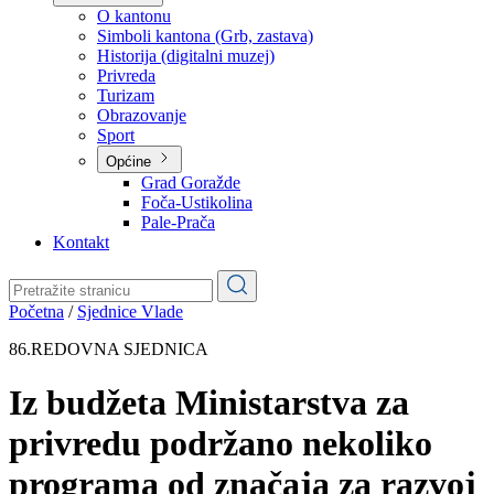
Planovi
Značajni dokumenti
O kantonu
O kantonu
Simboli kantona (Grb, zastava)
Historija (digitalni muzej)
Privreda
Turizam
Obrazovanje
Sport
Općine
Grad Goražde
Foča-Ustikolina
Pale-Prača
Kontakt
Početna
/
Sjednice Vlade
86.REDOVNA SJEDNICA
Iz budžeta Ministarstva za