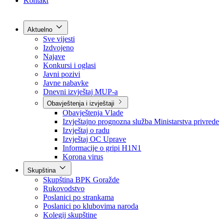
Grad Goražde
Foča-Ustikolina
Pale-Prača
Kontakt
Aktuelno
Sve vijesti
Izdvojeno
Najave
Konkursi i oglasi
Javni pozivi
Javne nabavke
Dnevni izvještaj MUP-a
Obavještenja i izvještaji
Obavještenja Vlade
Izvještajno prognozna služba Ministarstva privrede
Izvještaj o radu
Izvještaj OC Uprave
Informacije o gripi H1N1
Korona virus
Skupština
Skupština BPK Goražde
Rukovodstvo