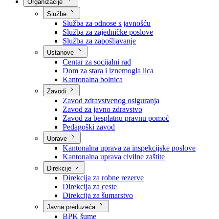
Nadležnosti
Sjednice Vlade
Organizacije
Službe
Služba za odnose s javnošću
Služba za zajedničke poslove
Služba za zapošljavanje
Ustanove
Centar za socijalni rad
Dom za stara i iznemogla lica
Kantonalna bolnica
Zavodi
Zavod zdravstvenog osiguranja
Zavod za javno zdravstvo
Zavod za besplatnu pravnu pomoć
Pedagoški zavod
Uprave
Kantonalna uprava za inspekcijske poslove
Kantonalna uprava civilne zaštite
Direkcije
Direkcija za robne rezerve
Direkcija za ceste