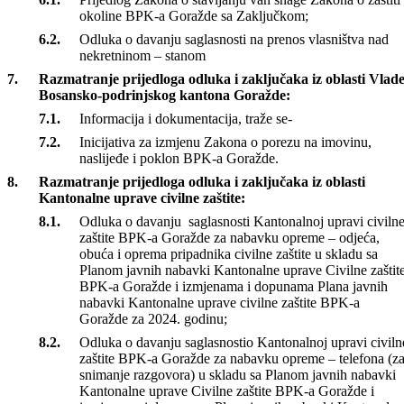
Ministarstva za urbanizam, prostorno uređenje i zaštitu
okoline:
Prijedlog Zakona o stavljanju van snage Zakona o zaštiti
okoline BPK-a Goražde sa Zaključkom;
Odluka o davanju saglasnosti na prenos vlasništva nad
nekretninom – stanom
Razmatranje prijedloga odluka i zaključaka iz oblasti Vlad
Bosansko-podrinjskog kantona Goražde:
Informacija i dokumentacija, traže se-
Inicijativa za izmjenu Zakona o porezu na imovinu,
naslijeđe i poklon BPK-a Goražde.
Razmatranje prijedloga odluka i zaključaka iz oblasti
Kantonalne uprave civilne zaštite:
Odluka o davanju saglasnosti Kantonalnoj upravi civiln
zaštite BPK-a Goražde za nabavku opreme – odjeća,
obuća i oprema pripadnika civilne zaštite u skladu sa
Planom javnih nabavki Kantonalne uprave Civilne zaštit
BPK-a Goražde i izmjenama i dopunama Plana javnih
nabavki Kantonalne uprave civilne zaštite BPK-a
Goražde za 2024. godinu;
Odluka o davanju saglasnostio Kantonalnoj upravi civiln