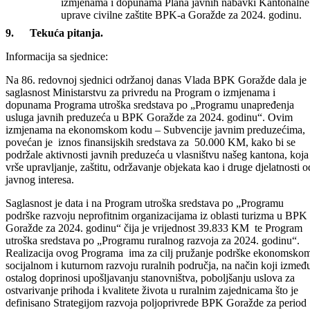
zaštite BPK-a Goražde za nabavku opreme – telefona (z
snimanje razgovora) u skladu sa Planom javnih nabavki
Kantonalne uprave Civilne zaštite BPK-a Goražde i
izmjenama i dopunama Plana javnih nabavki Kantonalne
uprave civilne zaštite BPK-a Goražde za 2024. godinu.
Tekuća pitanja.
Informacija sa sjednice:
Na 86. redovnoj sjednici održanoj danas Vlada BPK Goražde dala je
saglasnost Ministarstvu za privredu na Program o izmjenama i
dopunama Programa utroška sredstava po „Programu unapređenja
usluga javnih preduzeća u BPK Goražde za 2024. godinu“. Ovim
izmjenama na ekonomskom kodu – Subvencije javnim preduzećima,
povećan je iznos finansijskih sredstava za 50.000 KM, kako bi se
podržale aktivnosti javnih preduzeća u vlasništvu našeg kantona, koja
vrše upravljanje, zaštitu, održavanje objekata kao i druge djelatnosti o
javnog interesa.
Saglasnost je data i na Program utroška sredstava po „Programu
podrške razvoju neprofitnim organizacijama iz oblasti turizma u BPK
Goražde za 2024. godinu“ čija je vrijednost 39.833 KM te Program
utroška sredstava po „Programu ruralnog razvoja za 2024. godinu“.
Realizacija ovog Programa ima za cilj pružanje podrške ekonomsko
socijalnom i kuturnom razvoju ruralnih područja, na način koji izmeđ