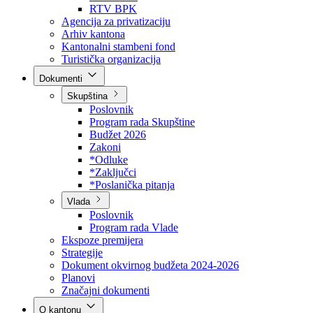
Direkcija za šumarstvo
Javna preduzeća
BPK šume
RTV BPK
Agencija za privatizaciju
Arhiv kantona
Kantonalni stambeni fond
Turistička organizacija
Dokumenti
Skupština
Poslovnik
Program rada Skupštine
Budžet 2026
Zakoni
*Odluke
*Zaključci
*Poslanička pitanja
Vlada
Poslovnik
Program rada Vlade
Ekspoze premijera
Strategije
Dokument okvirnog budžeta 2024-2026