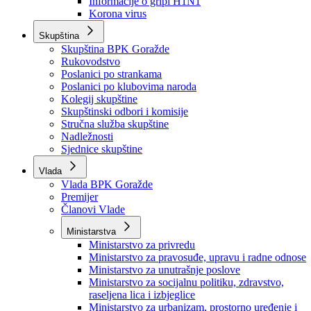
Izvještajno prognozna služba Ministarstva privrede
Izvještaj o radu
Izvještaj OC Uprave
Informacije o gripi H1N1
Korona virus
Skupština
Skupština BPK Goražde
Rukovodstvo
Poslanici po strankama
Poslanici po klubovima naroda
Kolegij skupštine
Skupštinski odbori i komisije
Stručna služba skupštine
Nadležnosti
Sjednice skupštine
Vlada
Vlada BPK Goražde
Premijer
Članovi Vlade
Ministarstva
Ministarstvo za privredu
Ministarstvo za pravosuđe, upravu i radne odnose
Ministarstvo za unutrašnje poslove