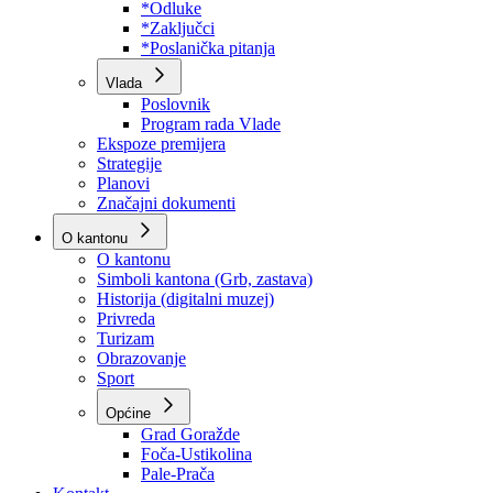
Program rada Skupštine
Budžet 2026
Zakoni
*Odluke
*Zaključci
*Poslanička pitanja
Vlada
Poslovnik
Program rada Vlade
Ekspoze premijera
Strategije
Planovi
Značajni dokumenti
O kantonu
O kantonu
Simboli kantona (Grb, zastava)
Historija (digitalni muzej)
Privreda
Turizam
Obrazovanje
Sport
Općine