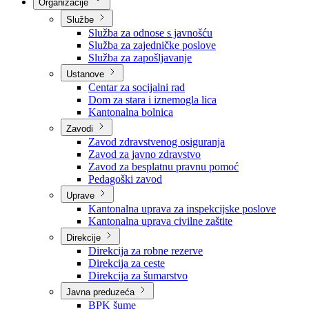
Nadležnosti
Sjednice Vlade
Organizacije
Službe
Služba za odnose s javnošću
Služba za zajedničke poslove
Služba za zapošljavanje
Ustanove
Centar za socijalni rad
Dom za stara i iznemogla lica
Kantonalna bolnica
Zavodi
Zavod zdravstvenog osiguranja
Zavod za javno zdravstvo
Zavod za besplatnu pravnu pomoć
Pedagoški zavod
Uprave
Kantonalna uprava za inspekcijske poslove
Kantonalna uprava civilne zaštite
Direkcije
Direkcija za robne rezerve
Direkcija za ceste