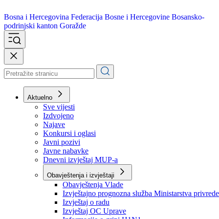
Bosna i Hercegovina
Federacija Bosne i Hercegovine
Bosansko-
podrinjski kanton Goražde
Aktuelno
Sve vijesti
Izdvojeno
Najave
Konkursi i oglasi
Javni pozivi
Javne nabavke
Dnevni izvještaj MUP-a
Obavještenja i izvještaji
Obavještenja Vlade