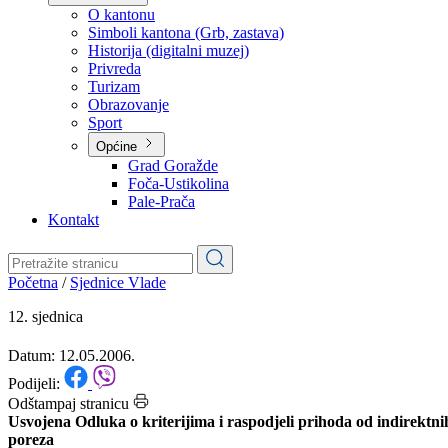
Planovi
Značajni dokumenti
O kantonu
O kantonu
Simboli kantona (Grb, zastava)
Historija (digitalni muzej)
Privreda
Turizam
Obrazovanje
Sport
Općine
Grad Goražde
Foča-Ustikolina
Pale-Prača
Kontakt
Početna
/
Sjednice Vlade
12. sjednica
Datum: 12.05.2006.
Podijeli: