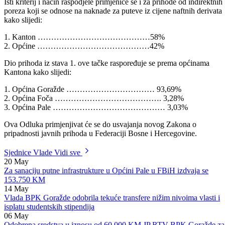
2. Općina Foča …………………………… 2,66%
3. Općina Pale ……………………………. 1,40%
Isti kriterij i način raspodjele primjeniće se i za prihode od indirektnih
poreza koji se odnose na naknade za puteve iz cijene naftnih derivata
kako slijedi:
1. Kanton ……………………………………58%
2. Općine ……………………………………42%
Dio prihoda iz stava 1. ove tačke raspoređuje se prema općinama
Kantona kako slijedi:
1. Općina Goražde …………………………… 93,69%
2. Općina Foča …………………………………. 3,28%
3. Općina Pale …………………………………… 3,03%
Ova Odluka primjenjivat će se do usvajanja novog Zakona o
pripadnosti javnih prihoda u Federaciji Bosne i Hercegovine.
Sjednice Vlade
Vidi sve
20
May
Za sanaciju putne infrastrukture u Općini Pale u FBiH izdvaja se
153.750 KM
14
May
Vlada BPK Goražde odobrila tekuće transfere nižim nivoima vlasti i