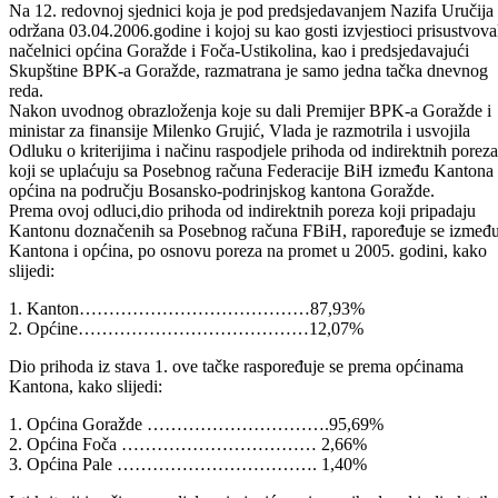
Odštampaj stranicu
Usvojena Odluka o kriterijima i raspodjeli prihoda od indirektni
poreza
Na 12. redovnoj sjednici koja je pod predsjedavanjem Nazifa Uručija
održana 03.04.2006.godine i kojoj su kao gosti izvjestioci prisustvova
načelnici općina Goražde i Foča-Ustikolina, kao i predsjedavajući
Skupštine BPK-a Goražde, razmatrana je samo jedna tačka dnevnog
reda.
Nakon uvodnog obrazloženja koje su dali Premijer BPK-a Goražde i
ministar za finansije Milenko Grujić, Vlada je razmotrila i usvojila
Odluku o kriterijima i načinu raspodjele prihoda od indirektnih poreza
koji se uplaćuju sa Posebnog računa Federacije BiH između Kantona 
općina na području Bosansko-podrinjskog kantona Goražde.
Prema ovoj odluci,dio prihoda od indirektnih poreza koji pripadaju
Kantonu doznačenih sa Posebnog računa FBiH, rapoređuje se izmeđ
Kantona i općina, po osnovu poreza na promet u 2005. godini, kako
slijedi:
1. Kanton…………………………………87,93%
2. Općine…………………………………12,07%
Dio prihoda iz stava 1. ove tačke raspoređuje se prema općinama
Kantona, kako slijedi:
1. Općina Goražde ………………………….95,69%