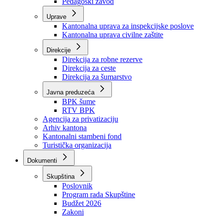
Zavod zdravstvenog osiguranja
Zavod za javno zdravstvo
Zavod za besplatnu pravnu pomoć
Pedagoški zavod
Uprave
Kantonalna uprava za inspekcijske poslove
Kantonalna uprava civilne zaštite
Direkcije
Direkcija za robne rezerve
Direkcija za ceste
Direkcija za šumarstvo
Javna preduzeća
BPK šume
RTV BPK
Agencija za privatizaciju
Arhiv kantona
Kantonalni stambeni fond
Turistička organizacija
Dokumenti
Skupština
Poslovnik