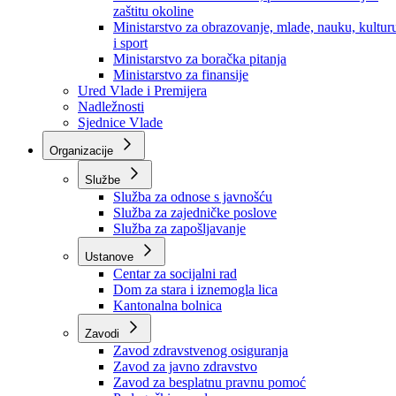
Ministarstvo za socijalnu politiku, zdravstvo,
raseljena lica i izbjeglice
Ministarstvo za urbanizam, prostorno uređenje i
zaštitu okoline
Ministarstvo za obrazovanje, mlade, nauku, kultur
i sport
Ministarstvo za boračka pitanja
Ministarstvo za finansije
Ured Vlade i Premijera
Nadležnosti
Sjednice Vlade
Organizacije
Službe
Služba za odnose s javnošću
Služba za zajedničke poslove
Služba za zapošljavanje
Ustanove
Centar za socijalni rad
Dom za stara i iznemogla lica
Kantonalna bolnica
Zavodi