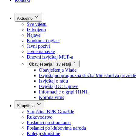
Grad Goražde
Foča-Ustikolina
Pale-Prača
Kontakt
Aktuelno
Sve vijesti
Izdvojeno
Najave
Konkursi i oglasi
Javni pozivi
Javne nabavke
Dnevni izvještaj MUP-a
Obavještenja i izvještaji
Obavještenja Vlade
Izvještajno prognozna služba Ministarstva privrede
Izvještaj o radu
Izvještaj OC Uprave
Informacije o gripi H1N1
Korona virus
Skupština
Skupština BPK Goražde
Rukovodstvo