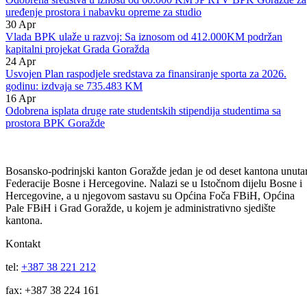
isplatu studentskih stipendija
06
May
Odobrena sredstva u iznosu od 60.000 KM JP RTV BPK Goražde za
uređenje prostora i nabavku opreme za studio
30
Apr
Vlada BPK ulaže u razvoj: Sa iznosom od 412.000KM podržan
kapitalni projekat Grada Goražda
24
Apr
Usvojen Plan raspodjele sredstava za finansiranje sporta za 2026.
godinu: izdvaja se 735.483 KM
16
Apr
Odobrena isplata druge rate studentskih stipendija studentima sa
prostora BPK Goražde