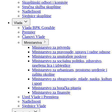
Poslanici po strankama
Poslanici po klubovima naroda
Kolegij skupštine
Skupštinski odbori i komisije
Stručna služba skupštine
Nadležnosti
Sjednice skupštine
Vlada
Vlada BPK Goražde
Premijer
Članovi Vlade
Ministarstva
Ministarstvo za privredu
Ministarstvo za pravosuđe, upravu i radne odnose
Ministarstvo za unutrašnje poslove
Ministarstvo za socijalnu politiku, zdravstvo,
raseljena lica i izbjeglice
Ministarstvo za urbanizam, prostorno uređenje i
zaštitu okoline
Ministarstvo za obrazovanje, mlade, nauku, kultur
i sport
Ministarstvo za boračka pitanja
Ministarstvo za finansije
Ured Vlade i Premijera