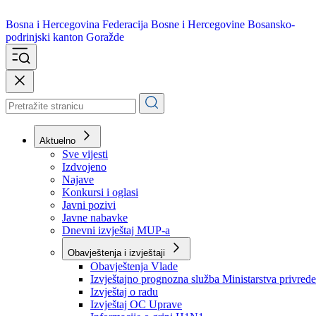
Bosna i Hercegovina
Federacija Bosne i Hercegovine
Bosansko-
podrinjski kanton Goražde
Aktuelno
Sve vijesti
Izdvojeno
Najave
Konkursi i oglasi
Javni pozivi
Javne nabavke
Dnevni izvještaj MUP-a
Obavještenja i izvještaji
Obavještenja Vlade