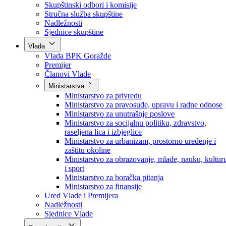
Poslanici po strankama
Poslanici po klubovima naroda
Kolegij skupštine
Skupštinski odbori i komisije
Stručna služba skupštine
Nadležnosti
Sjednice skupštine
Vlada
Vlada BPK Goražde
Premijer
Članovi Vlade
Ministarstva
Ministarstvo za privredu
Ministarstvo za pravosuđe, upravu i radne odnose
Ministarstvo za unutrašnje poslove
Ministarstvo za socijalnu politiku, zdravstvo,
raseljena lica i izbjeglice
Ministarstvo za urbanizam, prostorno uređenje i
zaštitu okoline
Ministarstvo za obrazovanje, mlade, nauku, kultur
i sport
Ministarstvo za boračka pitanja
Ministarstvo za finansije
Ured Vlade i Premijera