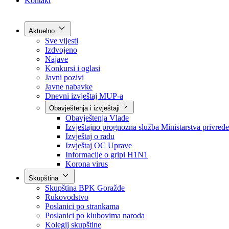
Grad Goražde
Foča-Ustikolina
Pale-Prača
Kontakt
Aktuelno
Sve vijesti
Izdvojeno
Najave
Konkursi i oglasi
Javni pozivi
Javne nabavke
Dnevni izvještaj MUP-a
Obavještenja i izvještaji
Obavještenja Vlade
Izvještajno prognozna služba Ministarstva privrede
Izvještaj o radu
Izvještaj OC Uprave
Informacije o gripi H1N1
Korona virus
Skupština
Skupština BPK Goražde
Rukovodstvo