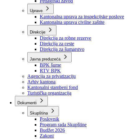
Zavod zdravstvenog osiguranja
Zavod za javno zdravstvo
Zavod za besplatnu pravnu pomoć
Pedagoški zavod
Uprave
Kantonalna uprava za inspekcijske poslove
Kantonalna uprava civilne zaštite
Direkcije
Direkcija za robne rezerve
Direkcija za ceste
Direkcija za šumarstvo
Javna preduzeća
BPK šume
RTV BPK
Agencija za privatizaciju
Arhiv kantona
Kantonalni stambeni fond
Turistička organizacija
Dokumenti
Skupština
Poslovnik