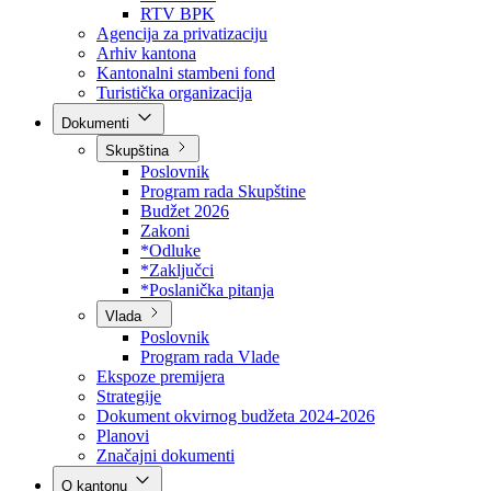
Direkcija za šumarstvo
Javna preduzeća
BPK šume
RTV BPK
Agencija za privatizaciju
Arhiv kantona
Kantonalni stambeni fond
Turistička organizacija
Dokumenti
Skupština
Poslovnik
Program rada Skupštine
Budžet 2026
Zakoni
*Odluke
*Zaključci
*Poslanička pitanja
Vlada
Poslovnik
Program rada Vlade
Ekspoze premijera
Strategije
Dokument okvirnog budžeta 2024-2026