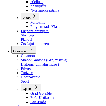
Program rada Skupštine
Budžet 2026
Zakoni
*Odluke
*Zaključci
*Poslanička pitanja
Vlada
Poslovnik
Program rada Vlade
Ekspoze premijera
Strategije
Planovi
Značajni dokumenti
O kantonu
O kantonu
Simboli kantona (Grb, zastava)
Historija (digitalni muzej)
Privreda
Turizam
Obrazovanje
Sport
Općine