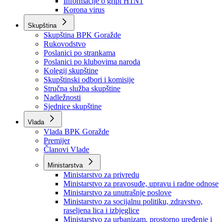
Izvještajno prognozna služba Ministarstva privrede
Izvještaj o radu
Izvještaj OC Uprave
Informacije o gripi H1N1
Korona virus
Skupština
Skupština BPK Goražde
Rukovodstvo
Poslanici po strankama
Poslanici po klubovima naroda
Kolegij skupštine
Skupštinski odbori i komisije
Stručna služba skupštine
Nadležnosti
Sjednice skupštine
Vlada
Vlada BPK Goražde
Premijer
Članovi Vlade
Ministarstva
Ministarstvo za privredu
Ministarstvo za pravosuđe, upravu i radne odnose
Ministarstvo za unutrašnje poslove