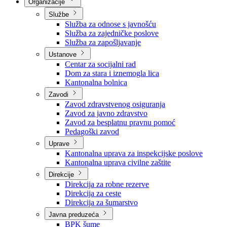
Nadležnosti
Sjednice Vlade
Organizacije
Službe
Služba za odnose s javnošću
Služba za zajedničke poslove
Služba za zapošljavanje
Ustanove
Centar za socijalni rad
Dom za stara i iznemogla lica
Kantonalna bolnica
Zavodi
Zavod zdravstvenog osiguranja
Zavod za javno zdravstvo
Zavod za besplatnu pravnu pomoć
Pedagoški zavod
Uprave
Kantonalna uprava za inspekcijske poslove
Kantonalna uprava civilne zaštite
Direkcije
Direkcija za robne rezerve
Direkcija za ceste