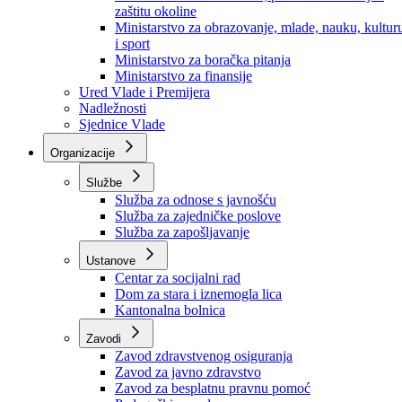
Ministarstvo za socijalnu politiku, zdravstvo,
raseljena lica i izbjeglice
Ministarstvo za urbanizam, prostorno uređenje i
zaštitu okoline
Ministarstvo za obrazovanje, mlade, nauku, kultur
i sport
Ministarstvo za boračka pitanja
Ministarstvo za finansije
Ured Vlade i Premijera
Nadležnosti
Sjednice Vlade
Organizacije
Službe
Služba za odnose s javnošću
Služba za zajedničke poslove
Služba za zapošljavanje
Ustanove
Centar za socijalni rad
Dom za stara i iznemogla lica
Kantonalna bolnica
Zavodi