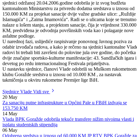
Odštampaj stranicu
Odobrena dodatna sredstva za sanaciju gradskih ulica
Vlada Bosansko-podrinjskog kantona Goražde na 15. redovnoj
sjednici održanoj 20.04.2006.godine odobrila je iz svog budžeta
kantonalnom Ministarstvu za privredu dodatna sredstava u iznosu od
150.000 KM za projekat sanacije dvije važne gradske ulice: „Ruždije
Islamagića“ i „Zaima Imamovića“. Radi se o ulicama koje se trenutno
nalaze u lošem stanju, a projektom sanacije, čija je vrijednost 330.000
KM, predviđena je odvodnja površinskih voda kao i polaganje nove
asfaltne podloge.
U narednoj fazi, uslijediće raspisivanje ponovnog Javnog poziva za
odabir izvođača radova, a kako je rečeno na sjednici kantonalne Vlad
radovi bi trebali biti završeni do polovine jula ove godine, do početka
dvije značajne sportsko-kulturne manifestacije: 43. Sandžačkih igara i
devetog po redu internacionalnog Festivala prijateljstva.
U nastavku sjednice, članovi Vlade odobrili su Muškom rukometnom
klubu Goražde sredstva u iznosu od 10.000 KM , za nastavak
takmičenja u okviru rukometne Premijer lige BiH.
Sjednice Vlade
Vidi sve
20
May
Za sanaciju putne infrastrukture u Općini Pale u FBiH izdvaja se
153.750 KM
14
May
Vlada BPK Goražde odobrila tekuće transfere nižim nivoima vlasti i