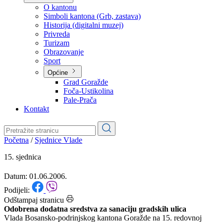
Planovi
Značajni dokumenti
O kantonu
O kantonu
Simboli kantona (Grb, zastava)
Historija (digitalni muzej)
Privreda
Turizam
Obrazovanje
Sport
Općine
Grad Goražde
Foča-Ustikolina
Pale-Prača
Kontakt
Početna
/
Sjednice Vlade
15. sjednica
Datum: 01.06.2006.
Podijeli: