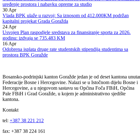
isplatu studentskih stipendija
06
May
Odobrena sredstva u iznosu od 60.000 KM JP RTV BPK Goražde za
uređenje prostora i nabavku opreme za studio
30
Apr
Vlada BPK ulaže u razvoj: Sa iznosom od 412.000KM podržan
kapitalni projekat Grada Goražda
24
Apr
Usvojen Plan raspodjele sredstava za finansiranje sporta za 2026.
godinu: izdvaja se 735.483 KM
16
Apr
Odobrena isplata druge rate studentskih stipendija studentima sa
prostora BPK Goražde