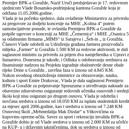
Odštampaj stranicu
Odobren Sporazum o obaveznom zdravstvenom osiguranju svih
učenika
Premijer BPK-a Goražde, Nazif Uruči predsjedavao je 17. redovnom
sjednicom Vlade Bosansko-podrinjskog kantona Goražde koja je
održana 11.05.2006.godine.
Vlada je na početku sjednice, dala ovlaštenje Ministarstvu za privredu
za pregovore za dodjelu koncesije na MHE „Kolina 4“ putem
samoincijativne ponude, te ovlastila Premijera BPK-a Goražde da
potpiše ugovore o koncesiji za MHE „Čemernica“ i MHE „Osanica 5
sa odabranim firmama „MIMS“ iz Sarajeva i „Šeh-in „ iz Goražda.
Članovi Vlade odobrili su Udruženju građana farmera proizvođača
mlijeka „Farmer“ iz Goražda 1.500 KM za redovne aktivnosti, te dali
saglasnost ministru za privredu za prijem dva namještenika u Upravi 
šumarstvo. Donesena je takođe, i Odluka o odobravanju sredstava za
finansiranje nadzora na Projektu izgradnje obaloutvrde desne obale
rijeke Drine u Goraždu , završna faza u iznosu od 4.845 KM.
Nakon uvodnog obrazloženja ministrice za obrazovanje, nauku,
kulturu i sport Emire Drakovac, Vlada je dala saglasnost Premijeru
BPK-a Goražde za potpisivanje Sporazuma o utvrđivanju naknade za
obavezno zdravstveno osiguranje redovnih učenika osnovnih i srednj
škola koji nisu osigurani po drugom osnovu. Vlada je odobrila i
novčana sredstva u iznosu od 18.050 KM za isplatu studentskih kredi
za mjesec april 2006.godine, kao i sredstva u iznosu od 7.248 KM
Osnovnoj školi „Mehmedalija Mak Dizdar“ u Vitkovićima za