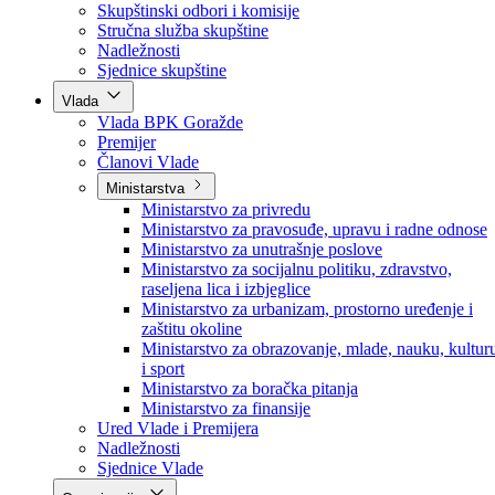
Poslanici po strankama
Poslanici po klubovima naroda
Kolegij skupštine
Skupštinski odbori i komisije
Stručna služba skupštine
Nadležnosti
Sjednice skupštine
Vlada
Vlada BPK Goražde
Premijer
Članovi Vlade
Ministarstva
Ministarstvo za privredu
Ministarstvo za pravosuđe, upravu i radne odnose
Ministarstvo za unutrašnje poslove
Ministarstvo za socijalnu politiku, zdravstvo,
raseljena lica i izbjeglice
Ministarstvo za urbanizam, prostorno uređenje i
zaštitu okoline
Ministarstvo za obrazovanje, mlade, nauku, kultur
i sport
Ministarstvo za boračka pitanja
Ministarstvo za finansije
Ured Vlade i Premijera