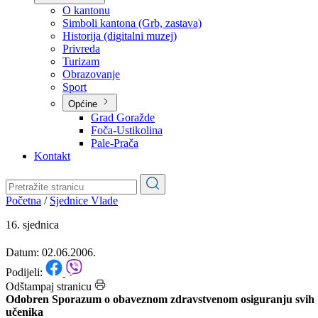
Planovi
Značajni dokumenti
O kantonu
O kantonu
Simboli kantona (Grb, zastava)
Historija (digitalni muzej)
Privreda
Turizam
Obrazovanje
Sport
Općine
Grad Goražde
Foča-Ustikolina
Pale-Prača
Kontakt
Početna
/
Sjednice Vlade
16. sjednica
Datum: 02.06.2006.
Podijeli: