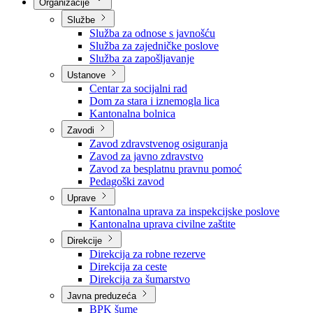
Nadležnosti
Sjednice Vlade
Organizacije
Službe
Služba za odnose s javnošću
Služba za zajedničke poslove
Služba za zapošljavanje
Ustanove
Centar za socijalni rad
Dom za stara i iznemogla lica
Kantonalna bolnica
Zavodi
Zavod zdravstvenog osiguranja
Zavod za javno zdravstvo
Zavod za besplatnu pravnu pomoć
Pedagoški zavod
Uprave
Kantonalna uprava za inspekcijske poslove
Kantonalna uprava civilne zaštite
Direkcije
Direkcija za robne rezerve
Direkcija za ceste