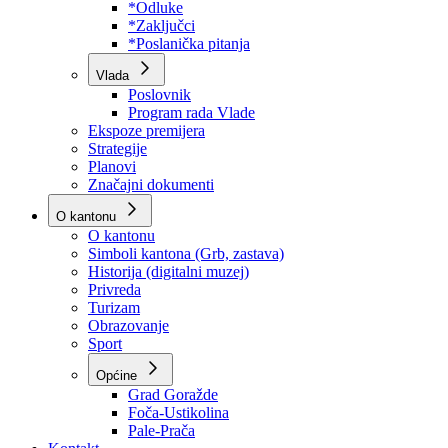
Program rada Skupštine
Budžet 2026
Zakoni
*Odluke
*Zaključci
*Poslanička pitanja
Vlada
Poslovnik
Program rada Vlade
Ekspoze premijera
Strategije
Planovi
Značajni dokumenti
O kantonu
O kantonu
Simboli kantona (Grb, zastava)
Historija (digitalni muzej)
Privreda
Turizam
Obrazovanje
Sport
Općine