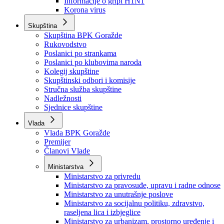
Izvještajno prognozna služba Ministarstva privrede
Izvještaj o radu
Izvještaj OC Uprave
Informacije o gripi H1N1
Korona virus
Skupština
Skupština BPK Goražde
Rukovodstvo
Poslanici po strankama
Poslanici po klubovima naroda
Kolegij skupštine
Skupštinski odbori i komisije
Stručna služba skupštine
Nadležnosti
Sjednice skupštine
Vlada
Vlada BPK Goražde
Premijer
Članovi Vlade
Ministarstva
Ministarstvo za privredu
Ministarstvo za pravosuđe, upravu i radne odnose
Ministarstvo za unutrašnje poslove