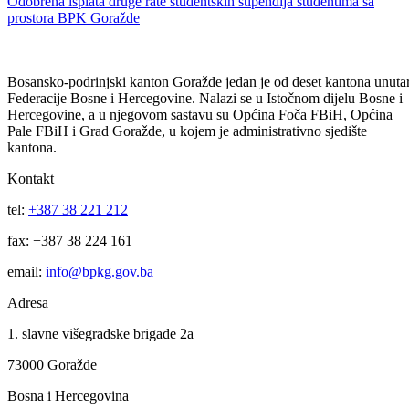
Usvojen Plan raspodjele sredstava za finansiranje sporta za 2026.
godinu: izdvaja se 735.483 KM
16
Apr
Odobrena isplata druge rate studentskih stipendija studentima sa
prostora BPK Goražde