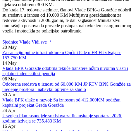
25.05.-28.05.2006.godine, Vlada je odobrila 1.000 KM kantonalnom
Sindikatu radnika uposlenih u zdravstvu BPK-a Goražde, dok je na
ime jednokratne pomoći Fikreti Delizaimović iz Goražda za nabavku
lijekova odobreno 300 KM.
Do kraja 17. redovne sjednice, članovi Vlade BPK-a Goražde odobril
su sredstva u iznosu od 10.000 KM Muftijstvu goraždanskom za
redovne aktivnosti u 2006.godini, te dali saglasnost Ministarstvu
unutrašnjih poslova da provede postupak nabavke terenskog motorno
vozila i motocikla za policijsko patroliranje.
Sjednice Vlade
Vidi sve
20
May
Za sanaciju putne infrastrukture u Općini Pale u FBiH izdvaja se
153.750 KM
14
May
Vlada BPK Goražde odobrila tekuće transfere nižim nivoima vlasti i
isplatu studentskih stipendija
06
May
Odobrena sredstva u iznosu od 60.000 KM JP RTV BPK Goražde za
uređenje prostora i nabavku opreme za studio
30
Apr
Vlada BPK ulaže u razvoj: Sa iznosom od 412.000KM podržan
kapitalni projekat Grada Goražda
24
Apr