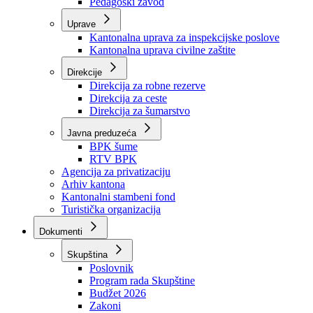
Zavod zdravstvenog osiguranja
Zavod za javno zdravstvo
Zavod za besplatnu pravnu pomoć
Pedagoški zavod
Uprave
Kantonalna uprava za inspekcijske poslove
Kantonalna uprava civilne zaštite
Direkcije
Direkcija za robne rezerve
Direkcija za ceste
Direkcija za šumarstvo
Javna preduzeća
BPK šume
RTV BPK
Agencija za privatizaciju
Arhiv kantona
Kantonalni stambeni fond
Turistička organizacija
Dokumenti
Skupština
Poslovnik