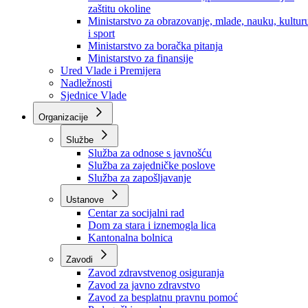
Ministarstvo za socijalnu politiku, zdravstvo,
raseljena lica i izbjeglice
Ministarstvo za urbanizam, prostorno uređenje i
zaštitu okoline
Ministarstvo za obrazovanje, mlade, nauku, kultur
i sport
Ministarstvo za boračka pitanja
Ministarstvo za finansije
Ured Vlade i Premijera
Nadležnosti
Sjednice Vlade
Organizacije
Službe
Služba za odnose s javnošću
Služba za zajedničke poslove
Služba za zapošljavanje
Ustanove
Centar za socijalni rad
Dom za stara i iznemogla lica
Kantonalna bolnica
Zavodi