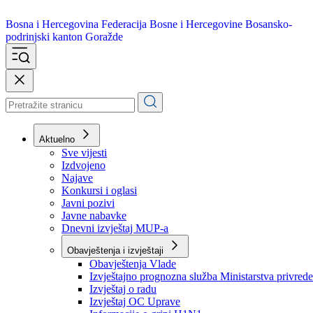
Bosna i Hercegovina
Federacija Bosne i Hercegovine
Bosansko-
podrinjski kanton Goražde
Aktuelno
Sve vijesti
Izdvojeno
Najave
Konkursi i oglasi
Javni pozivi
Javne nabavke
Dnevni izvještaj MUP-a
Obavještenja i izvještaji
Obavještenja Vlade