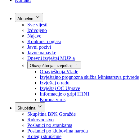
Grad Goražde
Foča-Ustikolina
Pale-Prača
Kontakt
Aktuelno
Sve vijesti
Izdvojeno
Najave
Konkursi i oglasi
Javni pozivi
Javne nabavke
Dnevni izvještaj MUP-a
Obavještenja i izvještaji
Obavještenja Vlade
Izvještajno prognozna služba Ministarstva privrede
Izvještaj o radu
Izvještaj OC Uprave
Informacije o gripi H1N1
Korona virus
Skupština
Skupština BPK Goražde
Rukovodstvo