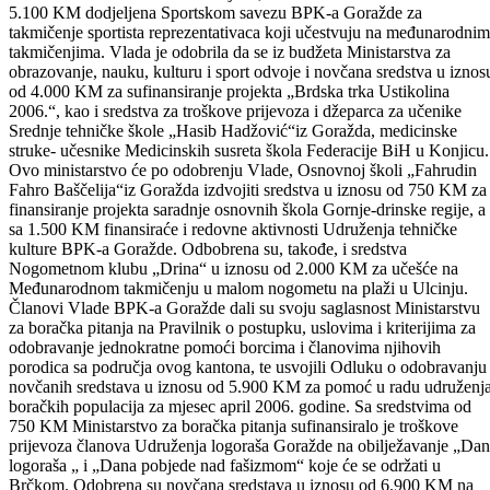
kupovinu opreme-učila. Savez za sport i rekreaciju invalida BPK-a
Goražde dobio je od Vlade sredstva u iznosu od 2.000 KM za učešće
na KUP- u i državnim takmičenjima, dok su sredstva u iznosu od
5.100 KM dodjeljena Sportskom savezu BPK-a Goražde za
takmičenje sportista reprezentativaca koji učestvuju na međunarodnim
takmičenjima. Vlada je odobrila da se iz budžeta Ministarstva za
obrazovanje, nauku, kulturu i sport odvoje i novčana sredstva u iznos
od 4.000 KM za sufinansiranje projekta „Brdska trka Ustikolina
2006.“, kao i sredstva za troškove prijevoza i džeparca za učenike
Srednje tehničke škole „Hasib Hadžović“iz Goražda, medicinske
struke- učesnike Medicinskih susreta škola Federacije BiH u Konjicu.
Ovo ministarstvo će po odobrenju Vlade, Osnovnoj školi „Fahrudin
Fahro Baščelija“iz Goražda izdvojiti sredstva u iznosu od 750 KM za
finansiranje projekta saradnje osnovnih škola Gornje-drinske regije, a
sa 1.500 KM finansiraće i redovne aktivnosti Udruženja tehničke
kulture BPK-a Goražde. Odbobrena su, takođe, i sredstva
Nogometnom klubu „Drina“ u iznosu od 2.000 KM za učešće na
Međunarodnom takmičenju u malom nogometu na plaži u Ulcinju.
Članovi Vlade BPK-a Goražde dali su svoju saglasnost Ministarstvu
za boračka pitanja na Pravilnik o postupku, uslovima i kriterijima za
odobravanje jednokratne pomoći borcima i članovima njihovih
porodica sa područja ovog kantona, te usvojili Odluku o odobravanju
novčanih sredstava u iznosu od 5.900 KM za pomoć u radu udruženj
boračkih populacija za mjesec april 2006. godine. Sa sredstvima od
750 KM Ministarstvo za boračka pitanja sufinansiralo je troškove