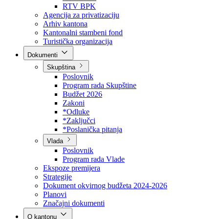
Direkcija za šumarstvo
Javna preduzeća
BPK šume
RTV BPK
Agencija za privatizaciju
Arhiv kantona
Kantonalni stambeni fond
Turistička organizacija
Dokumenti
Skupština
Poslovnik
Program rada Skupštine
Budžet 2026
Zakoni
*Odluke
*Zaključci
*Poslanička pitanja
Vlada
Poslovnik
Program rada Vlade
Ekspoze premijera
Strategije
Dokument okvirnog budžeta 2024-2026