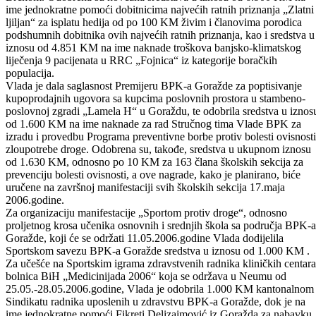
prijevoza članova Udruženja logoraša Goražde na obilježavanje „Da
logoraša „ i „Dana pobjede nad fašizmom“ koje će se održati u
Brčkom. Odobrena su novčana sredstava u iznosu od 6.900 KM na
ime jednokratne pomoći dobitnicima najvećih ratnih priznanja „Zlatni
ljiljan“ za isplatu hedija od po 100 KM živim i članovima porodica
podshumnih dobitnika ovih najvećih ratnih priznanja, kao i sredstva u
iznosu od 4.851 KM na ime naknade troškova banjsko-klimatskog
liječenja 9 pacijenata u RRC „Fojnica“ iz kategorije boračkih
populacija.
Vlada je dala saglasnost Premijeru BPK-a Goražde za poptisivanje
kupoprodajnih ugovora sa kupcima poslovnih prostora u stambeno-
poslovnoj zgradi „Lamela H“ u Goraždu, te odobrila sredstva u iznos
od 1.600 KM na ime naknade za rad Stručnog tima Vlade BPK za
izradu i provedbu Programa preventivne borbe protiv bolesti ovisnosti
zloupotrebe droge. Odobrena su, takođe, sredstva u ukupnom iznosu
od 1.630 KM, odnosno po 10 KM za 163 člana školskih sekcija za
prevenciju bolesti ovisnosti, a ove nagrade, kako je planirano, biće
uručene na završnoj manifestaciji svih školskih sekcija 17.maja
2006.godine.
Za organizaciju manifestacije „Sportom protiv droge“, odnosno
proljetnog krosa učenika osnovnih i srednjih škola sa područja BPK-a
Goražde, koji će se održati 11.05.2006.godine Vlada dodijelila
Sportskom savezu BPK-a Goražde sredstva u iznosu od 1.000 KM .
Za učešće na Sportskim igrama zdravstvenih radnika kliničkih centara
bolnica BiH „Medicinijada 2006“ koja se održava u Neumu od