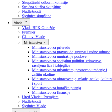
Poslanici po strankama
Poslanici po klubovima naroda
Kolegij skupštine
Skupštinski odbori i komisije
Stručna služba skupštine
Nadležnosti
Sjednice skupštine
Vlada
Vlada BPK Goražde
Premijer
Članovi Vlade
Ministarstva
Ministarstvo za privredu
Ministarstvo za pravosuđe, upravu i radne odnose
Ministarstvo za unutrašnje poslove
Ministarstvo za socijalnu politiku, zdravstvo,
raseljena lica i izbjeglice
Ministarstvo za urbanizam, prostorno uređenje i
zaštitu okoline
Ministarstvo za obrazovanje, mlade, nauku, kultur
i sport
Ministarstvo za boračka pitanja
Ministarstvo za finansije
Ured Vlade i Premijera