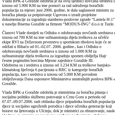
Ministarstva za privredu BPK-a Goražde o aktivnostima na sanaciji
puta Hrenovica –Mesići koji je vraćen predlagaču na doradu.
Vlada BPK-a Goražde odobrila je na ovoj sjednici novčana sredstva 
iznosu od 5.900 KM na ime pomoći za rad udruženja boračkih
populacija za mjesec juni 2006. godine, te dala saglasnost ministru za
boračka pitanja za potpisivanje Ugovora o izradi projektne
dokumentacije za izgradnju stambeno-poslovne zgrade “Lamela H-1”
u naselju Biserna Goražde sa firmom “MODUS-ING” d.o.o iz Tuzle.
Članovi Vlade donijeli su Odluku o odobravanju novčanih sredstava 
iznosu od 700 KM na ime sufinansiranja dijela troškova za učešće
ekipe RVI na Državnom prvenstvu u sportskom ribolovu koje će se
održati u Bihaću od 01.-02.07. 2006. godine., kao i Odluku o
odobravanju novčanih sredstava u iznosu od 1.000 KM za
sufinansiranje dijela troškova za izgradnju spomen obilježja Hajr
česme poginulim borcima Mjesne zajednice Goražde III.
Odobrena su i sredstva u iznosu od 3.234 KM za troškove banjsko-
klimatskog liječenja 6 pacijenata u RRC iz kategorije boračkih
populacija, kao i sredstva u iznosu od 5.000 KM povodom
obilježavanja Dana uspostave Ministarstva unutrašnjih poslova BPK-
Goražde.
Vlada BPK-a Goražde odobrila je ministrima za boračka pitanja i
socijalnu politiku službeno putovanje u Crnu Goru u periodu od