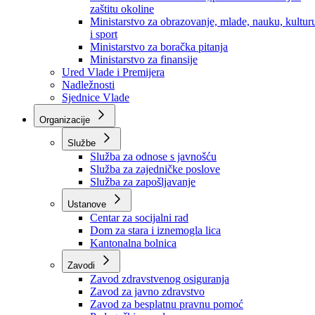
Ministarstvo za socijalnu politiku, zdravstvo,
raseljena lica i izbjeglice
Ministarstvo za urbanizam, prostorno uređenje i
zaštitu okoline
Ministarstvo za obrazovanje, mlade, nauku, kultur
i sport
Ministarstvo za boračka pitanja
Ministarstvo za finansije
Ured Vlade i Premijera
Nadležnosti
Sjednice Vlade
Organizacije
Službe
Služba za odnose s javnošću
Služba za zajedničke poslove
Služba za zapošljavanje
Ustanove
Centar za socijalni rad
Dom za stara i iznemogla lica
Kantonalna bolnica
Zavodi