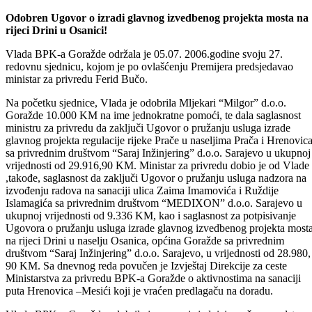
Odštampaj stranicu
Održana 27. redovna sjednica Vlade Bosansko-podrinjskog
kantona Goražde
Odobren Ugovor o izradi glavnog izvedbenog projekta mosta na
rijeci Drini u Osanici!
Vlada BPK-a Goražde održala je 05.07. 2006.godine svoju 27.
redovnu sjednicu, kojom je po ovlašćenju Premijera predsjedavao
ministar za privredu Ferid Bučo.
Na početku sjednice, Vlada je odobrila Mljekari “Milgor” d.o.o.
Goražde 10.000 KM na ime jednokratne pomoći, te dala saglasnost
ministru za privredu da zaključi Ugovor o pružanju usluga izrade
glavnog projekta regulacije rijeke Prače u naseljima Prača i Hrenovic
sa privrednim društvom “Saraj Inžinjering” d.o.o. Sarajevo u ukupnoj
vrijednosti od 29.916,90 KM. Ministar za privredu dobio je od Vlade
,takođe, saglasnost da zaključi Ugovor o pružanju usluga nadzora na
izvođenju radova na sanaciji ulica Zaima Imamovića i Ruždije
Islamagića sa privrednim društvom “MEDIXON” d.o.o. Sarajevo u
ukupnoj vrijednosti od 9.336 KM, kao i saglasnost za potpisivanje
Ugovora o pružanju usluga izrade glavnog izvedbenog projekta most
na rijeci Drini u naselju Osanica, općina Goražde sa privrednim
društvom “Saraj Inžinjering” d.o.o. Sarajevo, u vrijednosti od 28.980,
90 KM. Sa dnevnog reda povučen je Izvještaj Direkcije za ceste