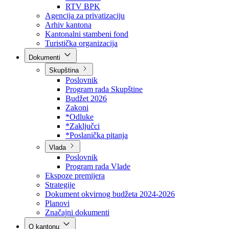
Direkcija za šumarstvo
Javna preduzeća
BPK šume
RTV BPK
Agencija za privatizaciju
Arhiv kantona
Kantonalni stambeni fond
Turistička organizacija
Dokumenti
Skupština
Poslovnik
Program rada Skupštine
Budžet 2026
Zakoni
*Odluke
*Zaključci
*Poslanička pitanja
Vlada
Poslovnik
Program rada Vlade
Ekspoze premijera
Strategije
Dokument okvirnog budžeta 2024-2026