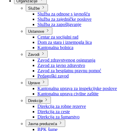
Nadležnosti
Sjednice Vlade
Organizacije
Službe
Služba za odnose s javnošću
Služba za zajedničke poslove
Služba za zapošljavanje
Ustanove
Centar za socijalni rad
Dom za stara i iznemogla lica
Kantonalna bolnica
Zavodi
Zavod zdravstvenog osiguranja
Zavod za javno zdravstvo
Zavod za besplatnu pravnu pomoć
Pedagoški zavod
Uprave
Kantonalna uprava za inspekcijske poslove
Kantonalna uprava civilne zaštite
Direkcije
Direkcija za robne rezerve
Direkcija za ceste