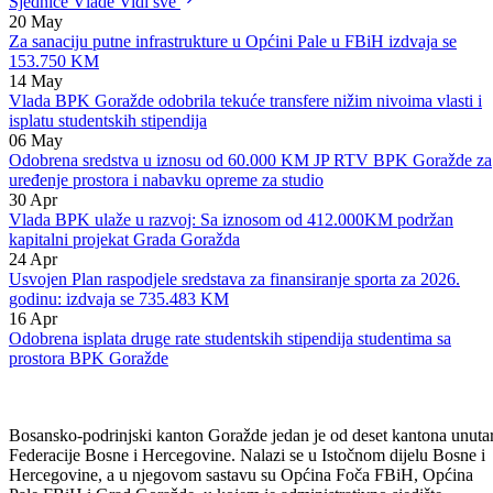
i saglasnost za nabavku tri klima uređaja.
Sjednice Vlade
Vidi sve
20
May
Za sanaciju putne infrastrukture u Općini Pale u FBiH izdvaja se
153.750 KM
14
May
Vlada BPK Goražde odobrila tekuće transfere nižim nivoima vlasti i
isplatu studentskih stipendija
06
May
Odobrena sredstva u iznosu od 60.000 KM JP RTV BPK Goražde za
uređenje prostora i nabavku opreme za studio
30
Apr
Vlada BPK ulaže u razvoj: Sa iznosom od 412.000KM podržan
kapitalni projekat Grada Goražda
24
Apr
Usvojen Plan raspodjele sredstava za finansiranje sporta za 2026.
godinu: izdvaja se 735.483 KM
16
Apr
Odobrena isplata druge rate studentskih stipendija studentima sa
prostora BPK Goražde