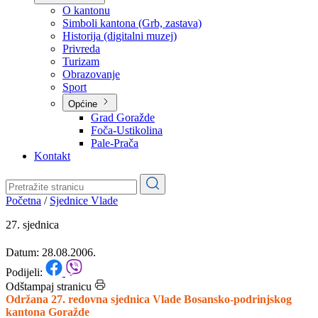
Planovi
Značajni dokumenti
O kantonu
O kantonu
Simboli kantona (Grb, zastava)
Historija (digitalni muzej)
Privreda
Turizam
Obrazovanje
Sport
Općine
Grad Goražde
Foča-Ustikolina
Pale-Prača
Kontakt
Početna
/
Sjednice Vlade
27. sjednica
Datum: 28.08.2006.
Podijeli: