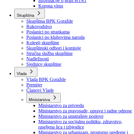
Izvještajno prognozna služba Ministarstva privrede
Izvještaj o radu
Izvještaj OC Uprave
Informacije o gripi H1N1
Korona virus
Skupština
Skupština BPK Goražde
Rukovodstvo
Poslanici po strankama
Poslanici po klubovima naroda
Kolegij skupštine
Skupštinski odbori i komisije
Stručna služba skupštine
Nadležnosti
Sjednice skupštine
Vlada
Vlada BPK Goražde
Premijer
Članovi Vlade
Ministarstva
Ministarstvo za privredu
Ministarstvo za pravosuđe, upravu i radne odnose
Ministarstvo za unutrašnje poslove