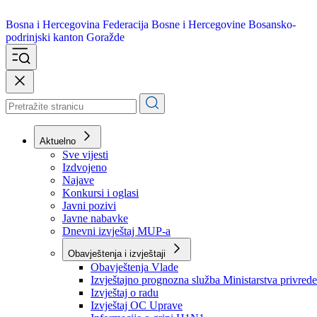
Bosna i Hercegovina
Federacija Bosne i Hercegovine
Bosansko-
podrinjski kanton Goražde
Aktuelno
Sve vijesti
Izdvojeno
Najave
Konkursi i oglasi
Javni pozivi
Javne nabavke
Dnevni izvještaj MUP-a
Obavještenja i izvještaji
Obavještenja Vlade