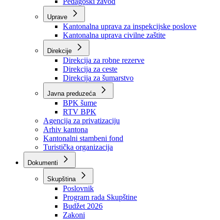
Zavod zdravstvenog osiguranja
Zavod za javno zdravstvo
Zavod za besplatnu pravnu pomoć
Pedagoški zavod
Uprave
Kantonalna uprava za inspekcijske poslove
Kantonalna uprava civilne zaštite
Direkcije
Direkcija za robne rezerve
Direkcija za ceste
Direkcija za šumarstvo
Javna preduzeća
BPK šume
RTV BPK
Agencija za privatizaciju
Arhiv kantona
Kantonalni stambeni fond
Turistička organizacija
Dokumenti
Skupština
Poslovnik