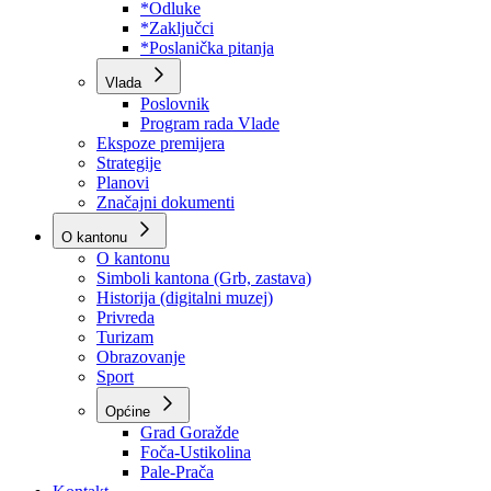
Program rada Skupštine
Budžet 2026
Zakoni
*Odluke
*Zaključci
*Poslanička pitanja
Vlada
Poslovnik
Program rada Vlade
Ekspoze premijera
Strategije
Planovi
Značajni dokumenti
O kantonu
O kantonu
Simboli kantona (Grb, zastava)
Historija (digitalni muzej)
Privreda
Turizam
Obrazovanje
Sport
Općine