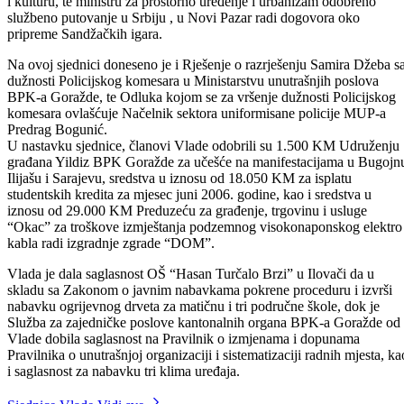
07.07.-09.07.2006. radi obilaska djece pripadnika boračkih populacija
djece iz socijalno ugroženih porodica i djece učenika generacije koji
borave na ljetovanju u Ulcinju, dok je ministrici za obrazovanje, nauk
i kulturu, te ministru za prostorno uređenje i urbanizam odobreno
službeno putovanje u Srbiju , u Novi Pazar radi dogovora oko
pripreme Sandžačkih igara.
Na ovoj sjednici doneseno je i Rješenje o razrješenju Samira Džeba s
dužnosti Policijskog komesara u Ministarstvu unutrašnjih poslova
BPK-a Goražde, te Odluka kojom se za vršenje dužnosti Policijskog
komesara ovlašćuje Načelnik sektora uniformisane policije MUP-a
Predrag Bogunić.
U nastavku sjednice, članovi Vlade odobrili su 1.500 KM Udruženju
građana Yildiz BPK Goražde za učešće na manifestacijama u Bugojn
Ilijašu i Sarajevu, sredstva u iznosu od 18.050 KM za isplatu
studentskih kredita za mjesec juni 2006. godine, kao i sredstva u
iznosu od 29.000 KM Preduzeću za građenje, trgovinu i usluge
“Okac” za troškove izmještanja podzemnog visokonaponskog elektro
kabla radi izgradnje zgrade “DOM”.
Vlada je dala saglasnost OŠ “Hasan Turčalo Brzi” u Ilovači da u
skladu sa Zakonom o javnim nabavkama pokrene proceduru i izvrši
nabavku ogrijevnog drveta za matičnu i tri područne škole, dok je
Služba za zajedničke poslove kantonalnih organa BPK-a Goražde od
Vlade dobila saglasnost na Pravilnik o izmjenama i dopunama
Pravilnika o unutrašnjoj organizaciji i sistematizaciji radnih mjesta, ka