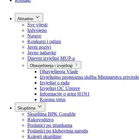
Grad Goražde
Foča-Ustikolina
Pale-Prača
Kontakt
Aktuelno
Sve vijesti
Izdvojeno
Najave
Konkursi i oglasi
Javni pozivi
Javne nabavke
Dnevni izvještaj MUP-a
Obavještenja i izvještaji
Obavještenja Vlade
Izvještajno prognozna služba Ministarstva privrede
Izvještaj o radu
Izvještaj OC Uprave
Informacije o gripi H1N1
Korona virus
Skupština
Skupština BPK Goražde
Rukovodstvo