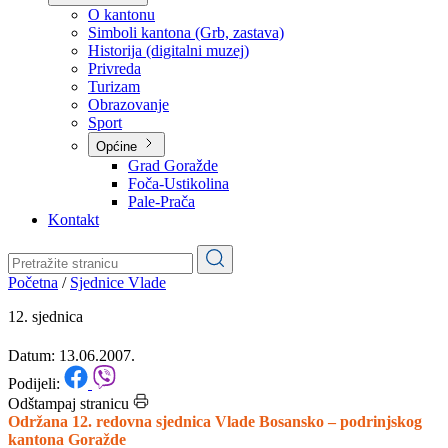
Planovi
Značajni dokumenti
O kantonu
O kantonu
Simboli kantona (Grb, zastava)
Historija (digitalni muzej)
Privreda
Turizam
Obrazovanje
Sport
Općine
Grad Goražde
Foča-Ustikolina
Pale-Prača
Kontakt
Početna
/
Sjednice Vlade
12. sjednica
Datum: 13.06.2007.
Podijeli: