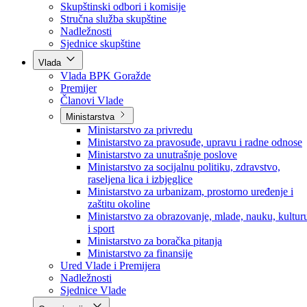
Poslanici po strankama
Poslanici po klubovima naroda
Kolegij skupštine
Skupštinski odbori i komisije
Stručna služba skupštine
Nadležnosti
Sjednice skupštine
Vlada
Vlada BPK Goražde
Premijer
Članovi Vlade
Ministarstva
Ministarstvo za privredu
Ministarstvo za pravosuđe, upravu i radne odnose
Ministarstvo za unutrašnje poslove
Ministarstvo za socijalnu politiku, zdravstvo,
raseljena lica i izbjeglice
Ministarstvo za urbanizam, prostorno uređenje i
zaštitu okoline
Ministarstvo za obrazovanje, mlade, nauku, kultur
i sport
Ministarstvo za boračka pitanja
Ministarstvo za finansije
Ured Vlade i Premijera