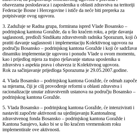
2. Vlada Bosansko – podrinjskog kantona Goražde, izražava
spremnost da u što kraćem roku da saglasnost Federalnom ministru
zdravstva, za potpisivanje Kolektivnog ugovora o pravima i
obavezama poslodavaca i zaposlenika u oblasti zdravstva na teritoriji
Federacije Bosne i Hercegovine i ističe da neće biti prepreka za
potpisivanje ovog ugovora.
3. Zadužuje se Radna grupa, formirana ispred Vlade Bosansko –
podrinjskog kantona Goražde, da u što kraćem roku, a prije davanja
saglasnosti, predloži Sindikatu zdravstvenih radnika Sporazum, koji ć
pratiti davanje saglasnosti i implementaciju Kolektivnog ugovora na
području Bosansko – podrinjskog kantona Goražde i koji će sadržavat
dinamiku implementacije ugovora i ponudu Vlade u ovom momentu,
kao i prijedlog mjera za trajno rješavanje statusa uposlenika u
zdravstvu s aspekta prava i obaveza iz Kolektivnog ugovora.
Rok za sačinjavanje prijedloga Sporazuma je 29.05.2007.godine.
4. Vlada Bosansko – podrinjskog kantona Goražde, će odmah započe
sa mjerama, čiji je cilj provođenje reformi u oblasti zdravstva i
racionalizacije unutar zdravstvenih ustanova na području Bosansko –
podrinjskog kantona Goražde.
5. Vlada Bosansko – podrinjskog kantona Goražde, će intenzivirati i
nastaviti započete aktivnosti na ujedinjavanju Kantonalnog
zdravstvenog fonda Bosansko – podrinjskog kantona Goražde i