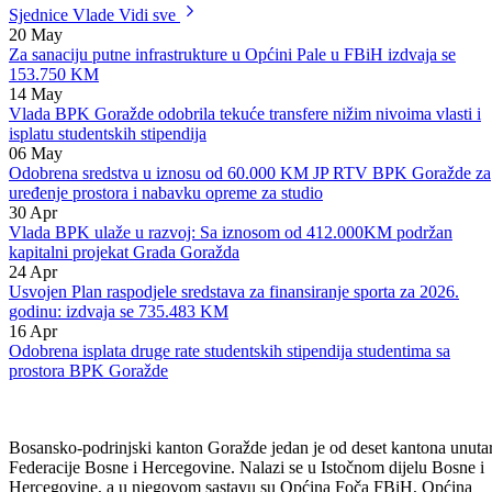
Kantona Sarajevo, kako bi se u što kraćem vremenskom roku
implementirale ove aktivnosti.
Sjednice Vlade
Vidi sve
20
May
Za sanaciju putne infrastrukture u Općini Pale u FBiH izdvaja se
153.750 KM
14
May
Vlada BPK Goražde odobrila tekuće transfere nižim nivoima vlasti i
isplatu studentskih stipendija
06
May
Odobrena sredstva u iznosu od 60.000 KM JP RTV BPK Goražde za
uređenje prostora i nabavku opreme za studio
30
Apr
Vlada BPK ulaže u razvoj: Sa iznosom od 412.000KM podržan
kapitalni projekat Grada Goražda
24
Apr
Usvojen Plan raspodjele sredstava za finansiranje sporta za 2026.
godinu: izdvaja se 735.483 KM
16
Apr
Odobrena isplata druge rate studentskih stipendija studentima sa
prostora BPK Goražde