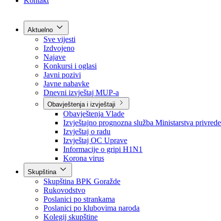
Grad Goražde
Foča-Ustikolina
Pale-Prača
Kontakt
Aktuelno
Sve vijesti
Izdvojeno
Najave
Konkursi i oglasi
Javni pozivi
Javne nabavke
Dnevni izvještaj MUP-a
Obavještenja i izvještaji
Obavještenja Vlade
Izvještajno prognozna služba Ministarstva privrede
Izvještaj o radu
Izvještaj OC Uprave
Informacije o gripi H1N1
Korona virus
Skupština
Skupština BPK Goražde
Rukovodstvo