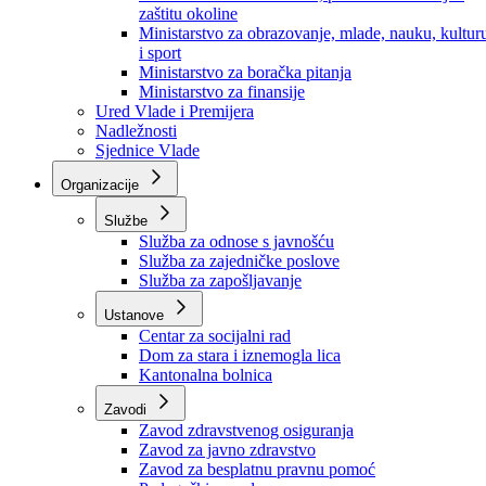
Ministarstvo za socijalnu politiku, zdravstvo,
raseljena lica i izbjeglice
Ministarstvo za urbanizam, prostorno uređenje i
zaštitu okoline
Ministarstvo za obrazovanje, mlade, nauku, kultur
i sport
Ministarstvo za boračka pitanja
Ministarstvo za finansije
Ured Vlade i Premijera
Nadležnosti
Sjednice Vlade
Organizacije
Službe
Služba za odnose s javnošću
Služba za zajedničke poslove
Služba za zapošljavanje
Ustanove
Centar za socijalni rad
Dom za stara i iznemogla lica
Kantonalna bolnica
Zavodi