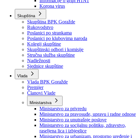
Izvještajno prognozna služba Ministarstva privrede
Izvještaj o radu
Izvještaj OC Uprave
Informacije o gripi H1N1
Korona virus
Skupština
Skupština BPK Goražde
Rukovodstvo
Poslanici po strankama
Poslanici po klubovima naroda
Kolegij skupštine
Skupštinski odbori i komisije
Stručna služba skupštine
Nadležnosti
Sjednice skupštine
Vlada
Vlada BPK Goražde
Premijer
Članovi Vlade
Ministarstva
Ministarstvo za privredu
Ministarstvo za pravosuđe, upravu i radne odnose
Ministarstvo za unutrašnje poslove