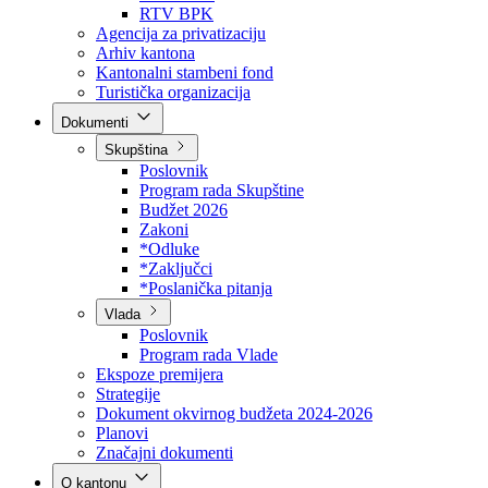
Direkcija za šumarstvo
Javna preduzeća
BPK šume
RTV BPK
Agencija za privatizaciju
Arhiv kantona
Kantonalni stambeni fond
Turistička organizacija
Dokumenti
Skupština
Poslovnik
Program rada Skupštine
Budžet 2026
Zakoni
*Odluke
*Zaključci
*Poslanička pitanja
Vlada
Poslovnik
Program rada Vlade
Ekspoze premijera
Strategije
Dokument okvirnog budžeta 2024-2026