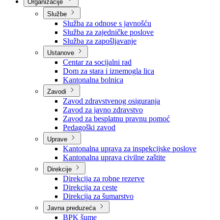
Nadležnosti
Sjednice Vlade
Organizacije
Službe
Služba za odnose s javnošću
Služba za zajedničke poslove
Služba za zapošljavanje
Ustanove
Centar za socijalni rad
Dom za stara i iznemogla lica
Kantonalna bolnica
Zavodi
Zavod zdravstvenog osiguranja
Zavod za javno zdravstvo
Zavod za besplatnu pravnu pomoć
Pedagoški zavod
Uprave
Kantonalna uprava za inspekcijske poslove
Kantonalna uprava civilne zaštite
Direkcije
Direkcija za robne rezerve
Direkcija za ceste