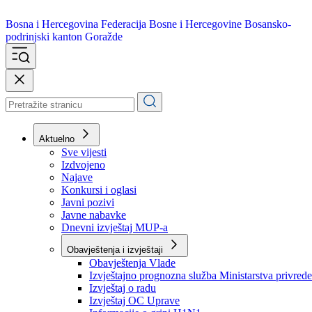
Bosna i Hercegovina
Federacija Bosne i Hercegovine
Bosansko-
podrinjski kanton Goražde
Aktuelno
Sve vijesti
Izdvojeno
Najave
Konkursi i oglasi
Javni pozivi
Javne nabavke
Dnevni izvještaj MUP-a
Obavještenja i izvještaji
Obavještenja Vlade