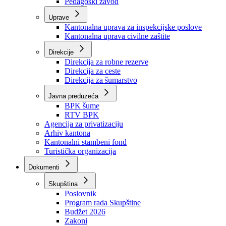
Zavod zdravstvenog osiguranja
Zavod za javno zdravstvo
Zavod za besplatnu pravnu pomoć
Pedagoški zavod
Uprave
Kantonalna uprava za inspekcijske poslove
Kantonalna uprava civilne zaštite
Direkcije
Direkcija za robne rezerve
Direkcija za ceste
Direkcija za šumarstvo
Javna preduzeća
BPK šume
RTV BPK
Agencija za privatizaciju
Arhiv kantona
Kantonalni stambeni fond
Turistička organizacija
Dokumenti
Skupština
Poslovnik