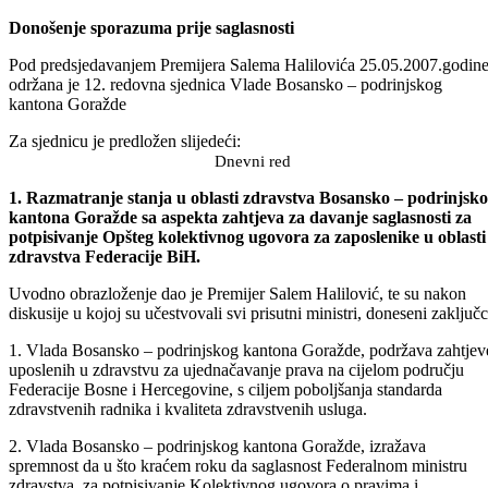
Odštampaj stranicu
Održana 12. redovna sjednica Vlade Bosansko – podrinjskog
kantona Goražde
Donošenje sporazuma prije saglasnosti
Pod predsjedavanjem Premijera Salema Halilovića 25.05.2007.godin
održana je 12. redovna sjednica Vlade Bosansko – podrinjskog
kantona Goražde
Za sjednicu je predložen slijedeći:
Dnevni red
1. Razmatranje stanja u oblasti zdravstva Bosansko – podrinjsk
kantona Goražde sa aspekta zahtjeva za davanje saglasnosti za
potpisivanje Opšteg kolektivnog ugovora za zaposlenike u oblasti
zdravstva Federacije BiH.
Uvodno obrazloženje dao je Premijer Salem Halilović, te su nakon
diskusije u kojoj su učestvovali svi prisutni ministri, doneseni zaključc
1. Vlada Bosansko – podrinjskog kantona Goražde, podržava zahtjev
uposlenih u zdravstvu za ujednačavanje prava na cijelom području
Federacije Bosne i Hercegovine, s ciljem poboljšanja standarda
zdravstvenih radnika i kvaliteta zdravstvenih usluga.