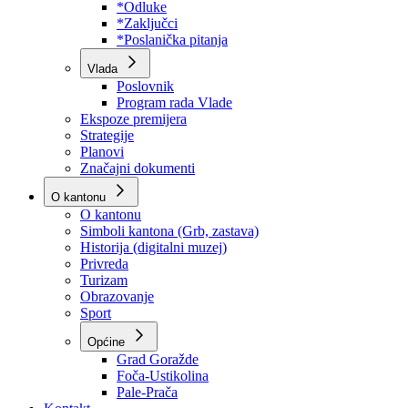
Program rada Skupštine
Budžet 2026
Zakoni
*Odluke
*Zaključci
*Poslanička pitanja
Vlada
Poslovnik
Program rada Vlade
Ekspoze premijera
Strategije
Planovi
Značajni dokumenti
O kantonu
O kantonu
Simboli kantona (Grb, zastava)
Historija (digitalni muzej)
Privreda
Turizam
Obrazovanje
Sport
Općine