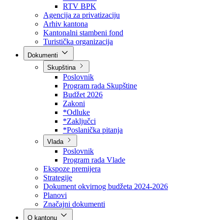
Direkcija za šumarstvo
Javna preduzeća
BPK šume
RTV BPK
Agencija za privatizaciju
Arhiv kantona
Kantonalni stambeni fond
Turistička organizacija
Dokumenti
Skupština
Poslovnik
Program rada Skupštine
Budžet 2026
Zakoni
*Odluke
*Zaključci
*Poslanička pitanja
Vlada
Poslovnik
Program rada Vlade
Ekspoze premijera
Strategije
Dokument okvirnog budžeta 2024-2026