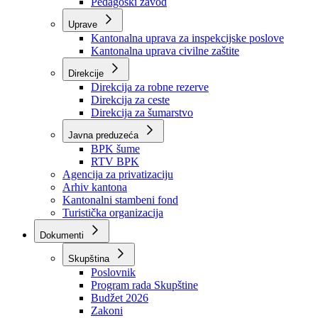
Zavod zdravstvenog osiguranja
Zavod za javno zdravstvo
Zavod za besplatnu pravnu pomoć
Pedagoški zavod
Uprave
Kantonalna uprava za inspekcijske poslove
Kantonalna uprava civilne zaštite
Direkcije
Direkcija za robne rezerve
Direkcija za ceste
Direkcija za šumarstvo
Javna preduzeća
BPK šume
RTV BPK
Agencija za privatizaciju
Arhiv kantona
Kantonalni stambeni fond
Turistička organizacija
Dokumenti
Skupština
Poslovnik