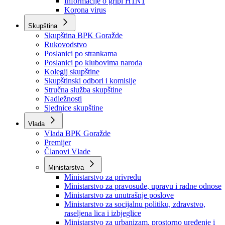
Izvještajno prognozna služba Ministarstva privrede
Izvještaj o radu
Izvještaj OC Uprave
Informacije o gripi H1N1
Korona virus
Skupština
Skupština BPK Goražde
Rukovodstvo
Poslanici po strankama
Poslanici po klubovima naroda
Kolegij skupštine
Skupštinski odbori i komisije
Stručna služba skupštine
Nadležnosti
Sjednice skupštine
Vlada
Vlada BPK Goražde
Premijer
Članovi Vlade
Ministarstva
Ministarstvo za privredu
Ministarstvo za pravosuđe, upravu i radne odnose
Ministarstvo za unutrašnje poslove