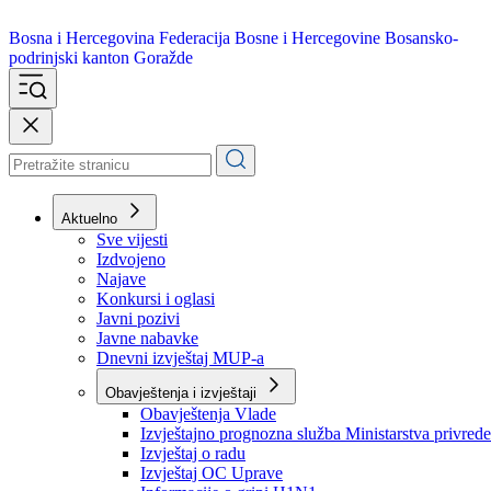
Bosna i Hercegovina
Federacija Bosne i Hercegovine
Bosansko-
podrinjski kanton Goražde
Aktuelno
Sve vijesti
Izdvojeno
Najave
Konkursi i oglasi
Javni pozivi
Javne nabavke
Dnevni izvještaj MUP-a
Obavještenja i izvještaji
Obavještenja Vlade