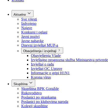
Grad Goražde
Foča-Ustikolina
Pale-Prača
Kontakt
Aktuelno
Sve vijesti
Izdvojeno
Najave
Konkursi i oglasi
Javni pozivi
Javne nabavke
Dnevni izvještaj MUP-a
Obavještenja i izvještaji
Obavještenja Vlade
Izvještajno prognozna služba Ministarstva privrede
Izvještaj o radu
Izvještaj OC Uprave
Informacije o gripi H1N1
Korona virus
Skupština
Skupština BPK Goražde
Rukovodstvo