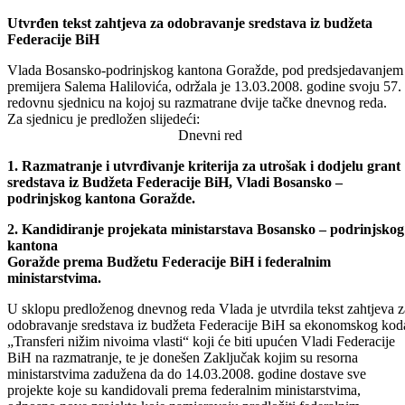
Odštampaj stranicu
57. redovna sjednica Vlade Bosansko-podrinjskog kantona
Goražde
Utvrđen tekst zahtjeva za odobravanje sredstava iz budžeta
Federacije BiH
Vlada Bosansko-podrinjskog kantona Goražde, pod predsjedavanjem
premijera Salema Halilovića, održala je 13.03.2008. godine svoju 57.
redovnu sjednicu na kojoj su razmatrane dvije tačke dnevnog reda.
Za sjednicu je predložen slijedeći:
Dnevni red
1. Razmatranje i utvrđivanje kriterija za utrošak i dodjelu grant
sredstava iz Budžeta Federacije BiH, Vladi Bosansko –
podrinjskog kantona Goražde.
2. Kandidiranje projekata ministarstava Bosansko – podrinjskog
kantona
Goražde prema Budžetu Federacije BiH i federalnim
ministarstvima.
U sklopu predloženog dnevnog reda Vlada je utvrdila tekst zahtjeva z
odobravanje sredstava iz budžeta Federacije BiH sa ekonomskog kod
„Transferi nižim nivoima vlasti“ koji će biti upućen Vladi Federacije