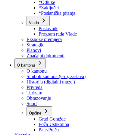
Program rada Skupštine
Budžet 2026
Zakoni
*Odluke
*Zaključci
*Poslanička pitanja
Vlada
Poslovnik
Program rada Vlade
Ekspoze premijera
Strategije
Planovi
Značajni dokumenti
O kantonu
O kantonu
Simboli kantona (Grb, zastava)
Historija (digitalni muzej)
Privreda
Turizam
Obrazovanje
Sport
Općine