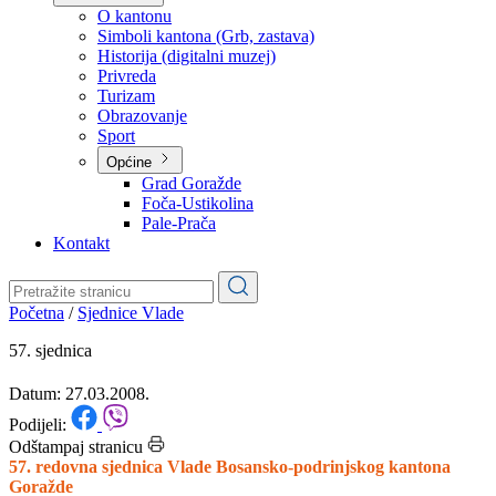
Planovi
Značajni dokumenti
O kantonu
O kantonu
Simboli kantona (Grb, zastava)
Historija (digitalni muzej)
Privreda
Turizam
Obrazovanje
Sport
Općine
Grad Goražde
Foča-Ustikolina
Pale-Prača
Kontakt
Početna
/
Sjednice Vlade
57. sjednica
Datum: 27.03.2008.
Podijeli: