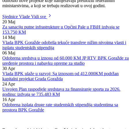
BiH na razmatranje, te je donešen Zaključak kojim su resorna
ministarstvima zadužena da do 14.03.2008. godine dostave sve
projekte koje su kandidovali prema federalnim ministarstvima,
odnosno nove projekte koje namjeravaju predložiti federalnim
ministarstvima, a koji se trebaju realizovati u ovoj godini.
Sjednice Vlade
Vidi sve
20
Maj
Za sanaciju putne infrastrukture u Općini Pale u FBiH izdvaja se
153.750 KM
14
Maj
Vlada BPK Goražde odobrila tekuće transfere nižim nivoima vlasti i
isplatu studentskih stipendija
06
Maj
Odobrena sredstva u iznosu od 60.000 KM JP RTV BPK Goražde za
uređenje prostora i nabavku opreme za studio
30
Apr
Vlada BPK ulaže u razvoj: Sa iznosom od 412.000KM podržan
kapitalni projekat Grada Goražda
24
Apr
Usvojen Plan raspodjele sredstava za finansiranje sporta za 2026.
godinu: izdvaja se 735.483 KM
16
Apr
Odobrena isplata druge rate studentskih stipendija studentima sa
prostora BPK Goražde