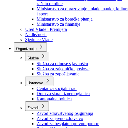
Ministarstvo za socijalnu politiku, zdravstvo,
raseljena lica i izbjeglice
Ministarstvo za urbanizam, prostorno uređenje i
zaštitu okoline
Ministarstvo za obrazovanje, mlade, nauku, kultur
i sport
Ministarstvo za boračka pitanja
Ministarstvo za finansije
Ured Vlade i Premijera
Nadležnosti
Sjednice Vlade
Organizacije
Službe
Služba za odnose s javnošću
Služba za zajedničke poslove
Služba za zapošljavanje
Ustanove
Centar za socijalni rad
Dom za stara i iznemogla lica
Kantonalna bolnica
Zavodi