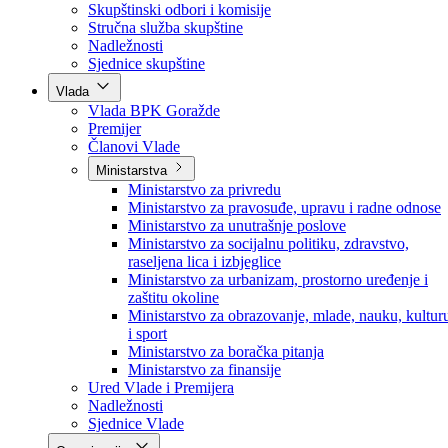
Poslanici po strankama
Poslanici po klubovima naroda
Kolegij skupštine
Skupštinski odbori i komisije
Stručna služba skupštine
Nadležnosti
Sjednice skupštine
Vlada
Vlada BPK Goražde
Premijer
Članovi Vlade
Ministarstva
Ministarstvo za privredu
Ministarstvo za pravosuđe, upravu i radne odnose
Ministarstvo za unutrašnje poslove
Ministarstvo za socijalnu politiku, zdravstvo,
raseljena lica i izbjeglice
Ministarstvo za urbanizam, prostorno uređenje i
zaštitu okoline
Ministarstvo za obrazovanje, mlade, nauku, kultur
i sport
Ministarstvo za boračka pitanja
Ministarstvo za finansije
Ured Vlade i Premijera