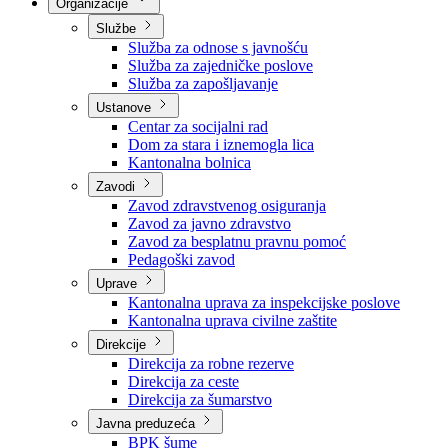
Nadležnosti
Sjednice Vlade
Organizacije
Službe
Služba za odnose s javnošću
Služba za zajedničke poslove
Služba za zapošljavanje
Ustanove
Centar za socijalni rad
Dom za stara i iznemogla lica
Kantonalna bolnica
Zavodi
Zavod zdravstvenog osiguranja
Zavod za javno zdravstvo
Zavod za besplatnu pravnu pomoć
Pedagoški zavod
Uprave
Kantonalna uprava za inspekcijske poslove
Kantonalna uprava civilne zaštite
Direkcije
Direkcija za robne rezerve
Direkcija za ceste