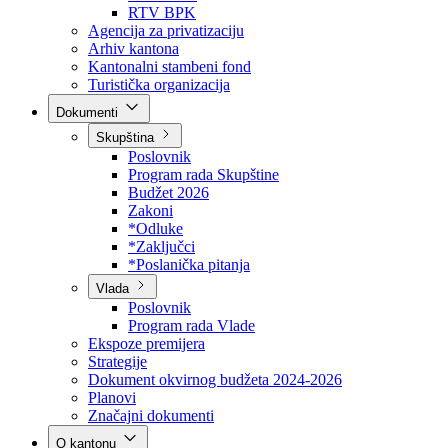
Direkcija za šumarstvo
Javna preduzeća
BPK šume
RTV BPK
Agencija za privatizaciju
Arhiv kantona
Kantonalni stambeni fond
Turistička organizacija
Dokumenti
Skupština
Poslovnik
Program rada Skupštine
Budžet 2026
Zakoni
*Odluke
*Zaključci
*Poslanička pitanja
Vlada
Poslovnik
Program rada Vlade
Ekspoze premijera
Strategije
Dokument okvirnog budžeta 2024-2026