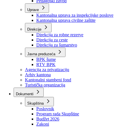
Zavod zdravstvenog osiguranja
Zavod za javno zdravstvo
Zavod za besplatnu pravnu pomoć
Pedagoški zavod
Uprave
Kantonalna uprava za inspekcijske poslove
Kantonalna uprava civilne zaštite
Direkcije
Direkcija za robne rezerve
Direkcija za ceste
Direkcija za šumarstvo
Javna preduzeća
BPK šume
RTV BPK
Agencija za privatizaciju
Arhiv kantona
Kantonalni stambeni fond
Turistička organizacija
Dokumenti
Skupština
Poslovnik