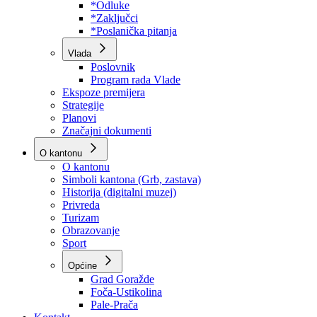
Program rada Skupštine
Budžet 2026
Zakoni
*Odluke
*Zaključci
*Poslanička pitanja
Vlada
Poslovnik
Program rada Vlade
Ekspoze premijera
Strategije
Planovi
Značajni dokumenti
O kantonu
O kantonu
Simboli kantona (Grb, zastava)
Historija (digitalni muzej)
Privreda
Turizam
Obrazovanje
Sport
Općine