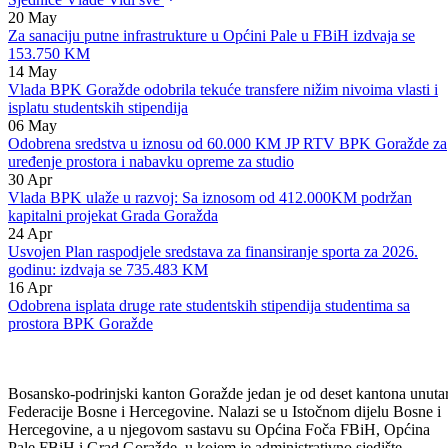
mjesec maj, čime je 68. redovna sjednica i zaključena.
Sjednice Vlade
Vidi sve
20
May
Za sanaciju putne infrastrukture u Općini Pale u FBiH izdvaja se
153.750 KM
14
May
Vlada BPK Goražde odobrila tekuće transfere nižim nivoima vlasti i
isplatu studentskih stipendija
06
May
Odobrena sredstva u iznosu od 60.000 KM JP RTV BPK Goražde za
uređenje prostora i nabavku opreme za studio
30
Apr
Vlada BPK ulaže u razvoj: Sa iznosom od 412.000KM podržan
kapitalni projekat Grada Goražda
24
Apr
Usvojen Plan raspodjele sredstava za finansiranje sporta za 2026.
godinu: izdvaja se 735.483 KM
16
Apr
Odobrena isplata druge rate studentskih stipendija studentima sa
prostora BPK Goražde