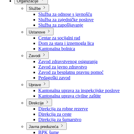
Nadležnosti
Sjednice Vlade
Organizacije
Službe
Služba za odnose s javnošću
Služba za zajedničke poslove
Služba za zapošljavanje
Ustanove
Centar za socijalni rad
Dom za stara i iznemogla lica
Kantonalna bolnica
Zavodi
Zavod zdravstvenog osiguranja
Zavod za javno zdravstvo
Zavod za besplatnu pravnu pomoć
Pedagoški zavod
Uprave
Kantonalna uprava za inspekcijske poslove
Kantonalna uprava civilne zaštite
Direkcije
Direkcija za robne rezerve
Direkcija za ceste