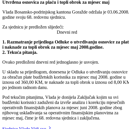
Odštampaj stranicu
68. sjednica Vlade Bosansko-podrinjskog kantona Goražde
Utvrđena osnovica za plaću i topli obrok za mjesec maj
Vlada Bosansko-podrinjskog kantona Goražde održala je 03.06.2008
godine svoju 68. redovnu sjednicu.
Za sjednicu je predložen slijedeći:
Dnevni red
1. Razmatranje prijedloga Odluke o utvrđivanju osnovice za pla
i naknade za topli obrok za mjesec maj 2008.godine.
2. Tekuća pitanja.
Ovako predloženi dnevni red jednoglasno je usvojen.
U skladu sa prijedlogom, donesena je Odluka o utvrđivanju osnovice
za obračun plate budžetskih korisnika za mjesec maj 2008. godine u
iznosu od 360,00 KM, te naknade za topli obrok u iznosu od 8,00 K
po jednom radnom danu.
Pod tekućim pitanjima, Vlada je donijela Zaključak kojim su svi
budžetski korisnici zaduženi da izvrše analizu i korekciju mjesečnih
operativnih finansijskih planova za mjesec juni 2008. godine zbog
njihovog usklađivanja sa operativnim finansijskim planovima za