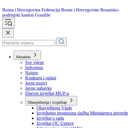
Bosna i Hercegovina
Federacija Bosne i Hercegovine
Bosansko-
podrinjski kanton Goražde
Aktuelno
Sve vijesti
Izdvojeno
Najave
Konkursi i oglasi
Javni pozivi
Javne nabavke
Dnevni izvještaj MUP-a
Obavještenja i izvještaji
Obavještenja Vlade