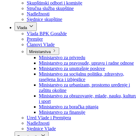
Poslanici po strankama
Poslanici po klubovima naroda
Kolegij skupštine
Skupštinski odbori i komisije
Stručna služba skupštine
Nadležnosti
Sjednice skupštine
Vlada
Vlada BPK Goražde
Premijer
Članovi Vlade
Ministarstva
Ministarstvo za privredu
Ministarstvo za pravosuđe, upravu i radne odnose
Ministarstvo za unutrašnje poslove
Ministarstvo za socijalnu politiku, zdravstvo,
raseljena lica i izbjeglice
Ministarstvo za urbanizam, prostorno uređenje i
zaštitu okoline
Ministarstvo za obrazovanje, mlade, nauku, kultur
i sport
Ministarstvo za boračka pitanja
Ministarstvo za finansije
Ured Vlade i Premijera