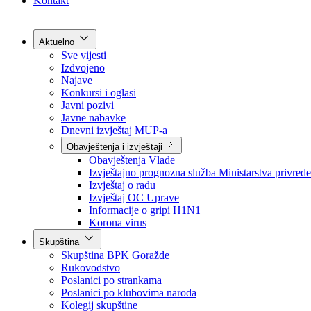
Grad Goražde
Foča-Ustikolina
Pale-Prača
Kontakt
Aktuelno
Sve vijesti
Izdvojeno
Najave
Konkursi i oglasi
Javni pozivi
Javne nabavke
Dnevni izvještaj MUP-a
Obavještenja i izvještaji
Obavještenja Vlade
Izvještajno prognozna služba Ministarstva privrede
Izvještaj o radu
Izvještaj OC Uprave
Informacije o gripi H1N1
Korona virus
Skupština
Skupština BPK Goražde
Rukovodstvo