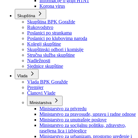
Izvještajno prognozna služba Ministarstva privrede
Izvještaj o radu
Izvještaj OC Uprave
Informacije o gripi H1N1
Korona virus
Skupština
Skupština BPK Goražde
Rukovodstvo
Poslanici po strankama
Poslanici po klubovima naroda
Kolegij skupštine
Skupštinski odbori i komisije
Stručna služba skupštine
Nadležnosti
Sjednice skupštine
Vlada
Vlada BPK Goražde
Premijer
Članovi Vlade
Ministarstva
Ministarstvo za privredu
Ministarstvo za pravosuđe, upravu i radne odnose
Ministarstvo za unutrašnje poslove