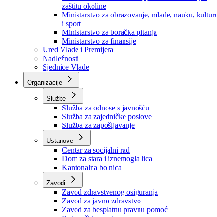
Ministarstvo za socijalnu politiku, zdravstvo,
raseljena lica i izbjeglice
Ministarstvo za urbanizam, prostorno uređenje i
zaštitu okoline
Ministarstvo za obrazovanje, mlade, nauku, kultur
i sport
Ministarstvo za boračka pitanja
Ministarstvo za finansije
Ured Vlade i Premijera
Nadležnosti
Sjednice Vlade
Organizacije
Službe
Služba za odnose s javnošću
Služba za zajedničke poslove
Služba za zapošljavanje
Ustanove
Centar za socijalni rad
Dom za stara i iznemogla lica
Kantonalna bolnica
Zavodi