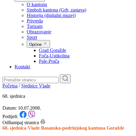
Planovi
Značajni dokumenti
O kantonu
O kantonu
Simboli kantona (Grb, zastava)
Historija (digitalni muzej)
Privreda
Turizam
Obrazovanje
Sport
Općine
Grad Goražde
Foča-Ustikolina
Pale-Prača
Kontakt
Početna
/
Sjednice Vlade
68. sjednica
Datum: 10.07.2008.
Podijeli: