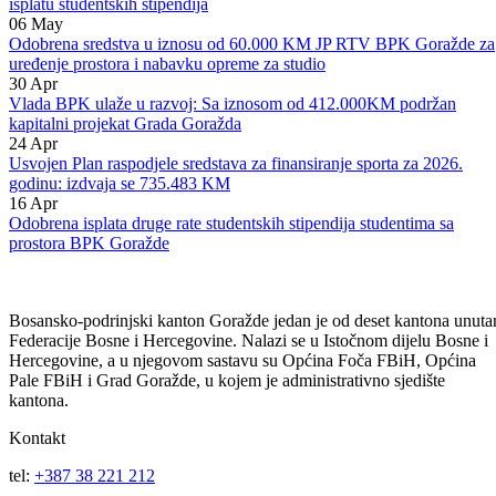
153.750 KM
14
May
Vlada BPK Goražde odobrila tekuće transfere nižim nivoima vlasti i
isplatu studentskih stipendija
06
May
Odobrena sredstva u iznosu od 60.000 KM JP RTV BPK Goražde za
uređenje prostora i nabavku opreme za studio
30
Apr
Vlada BPK ulaže u razvoj: Sa iznosom od 412.000KM podržan
kapitalni projekat Grada Goražda
24
Apr
Usvojen Plan raspodjele sredstava za finansiranje sporta za 2026.
godinu: izdvaja se 735.483 KM
16
Apr
Odobrena isplata druge rate studentskih stipendija studentima sa
prostora BPK Goražde