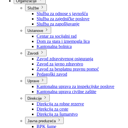
Nadležnosti
Sjednice Vlade
Organizacije
Službe
Služba za odnose s javnošću
Služba za zajedničke poslove
Služba za zapošljavanje
Ustanove
Centar za socijalni rad
Dom za stara i iznemogla lica
Kantonalna bolnica
Zavodi
Zavod zdravstvenog osiguranja
Zavod za javno zdravstvo
Zavod za besplatnu pravnu pomoć
Pedagoški zavod
Uprave
Kantonalna uprava za inspekcijske poslove
Kantonalna uprava civilne zaštite
Direkcije
Direkcija za robne rezerve
Direkcija za ceste