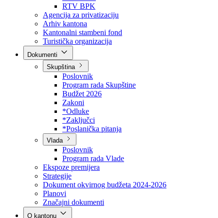
Direkcija za šumarstvo
Javna preduzeća
BPK šume
RTV BPK
Agencija za privatizaciju
Arhiv kantona
Kantonalni stambeni fond
Turistička organizacija
Dokumenti
Skupština
Poslovnik
Program rada Skupštine
Budžet 2026
Zakoni
*Odluke
*Zaključci
*Poslanička pitanja
Vlada
Poslovnik
Program rada Vlade
Ekspoze premijera
Strategije
Dokument okvirnog budžeta 2024-2026