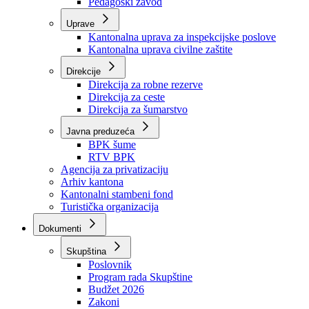
Zavod zdravstvenog osiguranja
Zavod za javno zdravstvo
Zavod za besplatnu pravnu pomoć
Pedagoški zavod
Uprave
Kantonalna uprava za inspekcijske poslove
Kantonalna uprava civilne zaštite
Direkcije
Direkcija za robne rezerve
Direkcija za ceste
Direkcija za šumarstvo
Javna preduzeća
BPK šume
RTV BPK
Agencija za privatizaciju
Arhiv kantona
Kantonalni stambeni fond
Turistička organizacija
Dokumenti
Skupština
Poslovnik