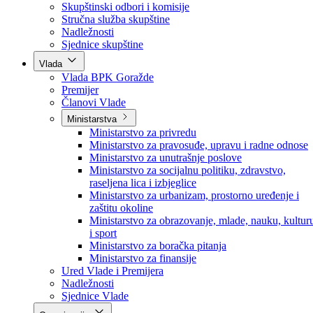
Poslanici po strankama
Poslanici po klubovima naroda
Kolegij skupštine
Skupštinski odbori i komisije
Stručna služba skupštine
Nadležnosti
Sjednice skupštine
Vlada
Vlada BPK Goražde
Premijer
Članovi Vlade
Ministarstva
Ministarstvo za privredu
Ministarstvo za pravosuđe, upravu i radne odnose
Ministarstvo za unutrašnje poslove
Ministarstvo za socijalnu politiku, zdravstvo,
raseljena lica i izbjeglice
Ministarstvo za urbanizam, prostorno uređenje i
zaštitu okoline
Ministarstvo za obrazovanje, mlade, nauku, kultur
i sport
Ministarstvo za boračka pitanja
Ministarstvo za finansije
Ured Vlade i Premijera