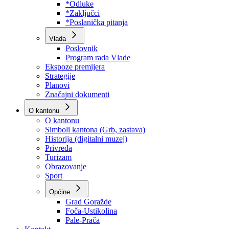
Program rada Skupštine
Budžet 2026
Zakoni
*Odluke
*Zaključci
*Poslanička pitanja
Vlada
Poslovnik
Program rada Vlade
Ekspoze premijera
Strategije
Planovi
Značajni dokumenti
O kantonu
O kantonu
Simboli kantona (Grb, zastava)
Historija (digitalni muzej)
Privreda
Turizam
Obrazovanje
Sport
Općine