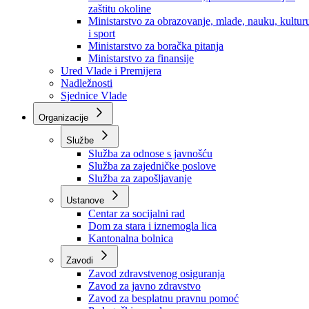
Ministarstvo za socijalnu politiku, zdravstvo,
raseljena lica i izbjeglice
Ministarstvo za urbanizam, prostorno uređenje i
zaštitu okoline
Ministarstvo za obrazovanje, mlade, nauku, kultur
i sport
Ministarstvo za boračka pitanja
Ministarstvo za finansije
Ured Vlade i Premijera
Nadležnosti
Sjednice Vlade
Organizacije
Službe
Služba za odnose s javnošću
Služba za zajedničke poslove
Služba za zapošljavanje
Ustanove
Centar za socijalni rad
Dom za stara i iznemogla lica
Kantonalna bolnica
Zavodi