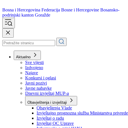
Bosna i Hercegovina
Federacija Bosne i Hercegovine
Bosansko-
podrinjski kanton Goražde
Aktuelno
Sve vijesti
Izdvojeno
Najave
Konkursi i oglasi
Javni pozivi
Javne nabavke
Dnevni izvještaj MUP-a
Obavještenja i izvještaji
Obavještenja Vlade