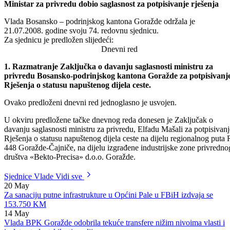
Odštampaj stranicu
74. sjednica Vlade Bosansko-podrinjskog kantona Goražde
Ministar za privredu dobio saglasnost za potpisivanje rješenja
Vlada Bosansko – podrinjskog kantona Goražde održala je
21.07.2008. godine svoju 74. redovnu sjednicu.
Za sjednicu je predložen slijedeći:
Dnevni red
1. Razmatranje Zaključka o davanju saglasnosti ministru za
privredu Bosansko-podrinjskog kantona Goražde za potpisivanj
Rješenja o statusu napuštenog dijela ceste.
Ovako predloženi dnevni red jednoglasno je usvojen.
U okviru predložene tačke dnevnog reda donesen je Zaključak o
davanju saglasnosti ministru za privredu, Elfadu Mašali za potpisivanj
Rješenja o statusu napuštenog dijela ceste na dijelu regionalnog puta 
448 Goražde-Čajniče, na dijelu izgrađene industrijske zone privredno
društva «Bekto-Precisa» d.o.o. Goražde.
Sjednice Vlade
Vidi sve
20
May
Za sanaciju putne infrastrukture u Općini Pale u FBiH izdvaja se