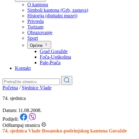
Planovi
Značajni dokumenti
O kantonu
O kantonu
Simboli kantona (Grb, zastava)
Historija (digitalni muzej)
Privreda
Turizam
Obrazovanje
Sport
Općine
Grad Goražde
Foča-Ustikolina
Pale-Prača
Kontakt
Početna
/
Sjednice Vlade
74. sjednica
Datum: 11.08.2008.
Podijeli: