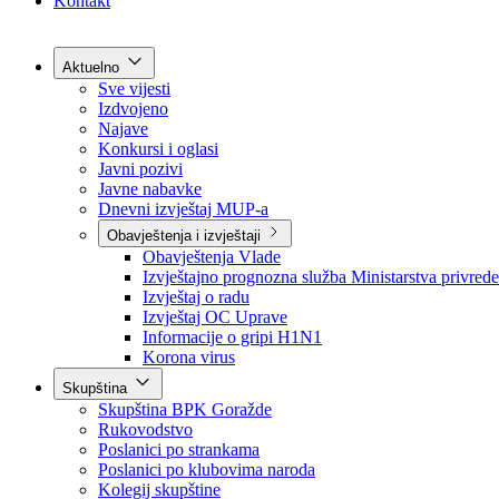
Grad Goražde
Foča-Ustikolina
Pale-Prača
Kontakt
Aktuelno
Sve vijesti
Izdvojeno
Najave
Konkursi i oglasi
Javni pozivi
Javne nabavke
Dnevni izvještaj MUP-a
Obavještenja i izvještaji
Obavještenja Vlade
Izvještajno prognozna služba Ministarstva privrede
Izvještaj o radu
Izvještaj OC Uprave
Informacije o gripi H1N1
Korona virus
Skupština
Skupština BPK Goražde
Rukovodstvo