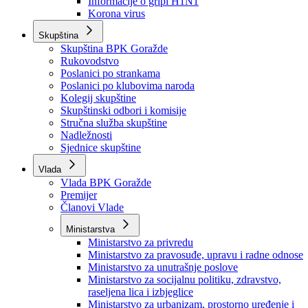
Izvještajno prognozna služba Ministarstva privrede
Izvještaj o radu
Izvještaj OC Uprave
Informacije o gripi H1N1
Korona virus
Skupština
Skupština BPK Goražde
Rukovodstvo
Poslanici po strankama
Poslanici po klubovima naroda
Kolegij skupštine
Skupštinski odbori i komisije
Stručna služba skupštine
Nadležnosti
Sjednice skupštine
Vlada
Vlada BPK Goražde
Premijer
Članovi Vlade
Ministarstva
Ministarstvo za privredu
Ministarstvo za pravosuđe, upravu i radne odnose
Ministarstvo za unutrašnje poslove