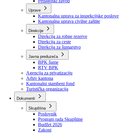
Zavod zdravstvenog osiguranja
Zavod za javno zdravstvo
Zavod za besplatnu pravnu pomoć
Pedagoški zavod
Uprave
Kantonalna uprava za inspekcijske poslove
Kantonalna uprava civilne zaštite
Direkcije
Direkcija za robne rezerve
Direkcija za ceste
Direkcija za šumarstvo
Javna preduzeća
BPK šume
RTV BPK
Agencija za privatizaciju
Arhiv kantona
Kantonalni stambeni fond
Turistička organizacija
Dokumenti
Skupština
Poslovnik