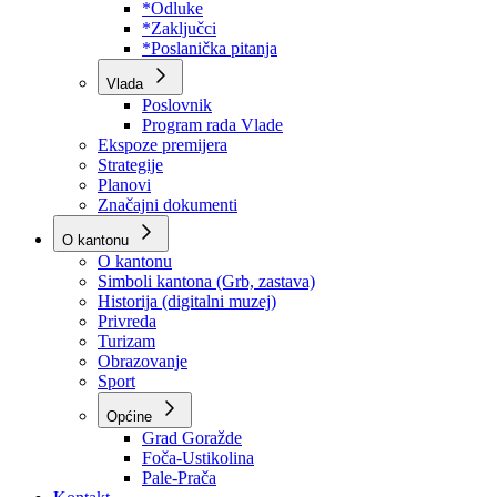
Program rada Skupštine
Budžet 2026
Zakoni
*Odluke
*Zaključci
*Poslanička pitanja
Vlada
Poslovnik
Program rada Vlade
Ekspoze premijera
Strategije
Planovi
Značajni dokumenti
O kantonu
O kantonu
Simboli kantona (Grb, zastava)
Historija (digitalni muzej)
Privreda
Turizam
Obrazovanje
Sport
Općine