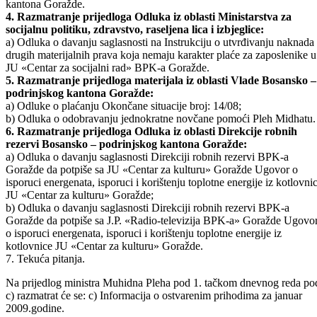
a) Zaključak o davanju saglasnosti na Instrukciju o utvrđivanju
naknada i drugih materijalnih prava koja nemaju karakter plaće za
zaposlenike u osnovnim i srednjim školama Bosansko – podrinjskog
kantona Goražde.
4. Razmatranje prijedloga Odluka iz oblasti Ministarstva za
socijalnu politiku, zdravstvo, raseljena lica i izbjeglice:
a) Odluka o davanju saglasnosti na Instrukciju o utvrđivanju naknada 
drugih materijalnih prava koja nemaju karakter plaće za zaposlenike u
JU «Centar za socijalni rad» BPK-a Goražde.
5. Razmatranje prijedloga materijala iz oblasti Vlade Bosansko –
podrinjskog kantona Goražde:
a) Odluke o plaćanju Okončane situacije broj: 14/08;
b) Odluka o odobravanju jednokratne novčane pomoći Pleh Midhatu.
6. Razmatranje prijedloga Odluka iz oblasti Direkcije robnih
rezervi Bosansko – podrinjskog kantona Goražde:
a) Odluka o davanju saglasnosti Direkciji robnih rezervi BPK-a
Goražde da potpiše sa JU «Centar za kulturu» Goražde Ugovor o
isporuci energenata, isporuci i korištenju toplotne energije iz kotlovni
JU «Centar za kulturu» Goražde;
b) Odluka o davanju saglasnosti Direkciji robnih rezervi BPK-a
Goražde da potpiše sa J.P. «Radio-televizija BPK-a» Goražde Ugovo
o isporuci energenata, isporuci i korištenju toplotne energije iz
kotlovnice JU «Centar za kulturu» Goražde.
7. Tekuća pitanja.