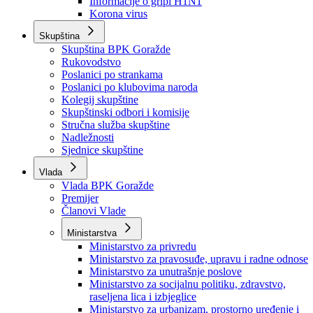
Izvještajno prognozna služba Ministarstva privrede
Izvještaj o radu
Izvještaj OC Uprave
Informacije o gripi H1N1
Korona virus
Skupština
Skupština BPK Goražde
Rukovodstvo
Poslanici po strankama
Poslanici po klubovima naroda
Kolegij skupštine
Skupštinski odbori i komisije
Stručna služba skupštine
Nadležnosti
Sjednice skupštine
Vlada
Vlada BPK Goražde
Premijer
Članovi Vlade
Ministarstva
Ministarstvo za privredu
Ministarstvo za pravosuđe, upravu i radne odnose
Ministarstvo za unutrašnje poslove