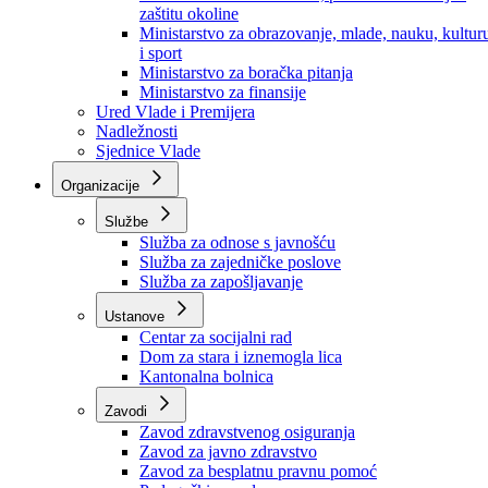
Ministarstvo za socijalnu politiku, zdravstvo,
raseljena lica i izbjeglice
Ministarstvo za urbanizam, prostorno uređenje i
zaštitu okoline
Ministarstvo za obrazovanje, mlade, nauku, kultur
i sport
Ministarstvo za boračka pitanja
Ministarstvo za finansije
Ured Vlade i Premijera
Nadležnosti
Sjednice Vlade
Organizacije
Službe
Služba za odnose s javnošću
Služba za zajedničke poslove
Služba za zapošljavanje
Ustanove
Centar za socijalni rad
Dom za stara i iznemogla lica
Kantonalna bolnica
Zavodi