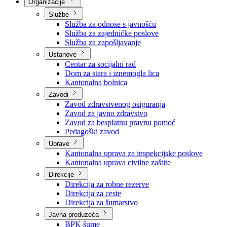
Nadležnosti
Sjednice Vlade
Organizacije
Službe
Služba za odnose s javnošću
Služba za zajedničke poslove
Služba za zapošljavanje
Ustanove
Centar za socijalni rad
Dom za stara i iznemogla lica
Kantonalna bolnica
Zavodi
Zavod zdravstvenog osiguranja
Zavod za javno zdravstvo
Zavod za besplatnu pravnu pomoć
Pedagoški zavod
Uprave
Kantonalna uprava za inspekcijske poslove
Kantonalna uprava civilne zaštite
Direkcije
Direkcija za robne rezerve
Direkcija za ceste