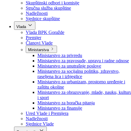
Poslanici po strankama
Poslanici po klubovima naroda
Kolegij skupštine
Skupštinski odbori i komisije
Stručna služba skupštine
Nadležnosti
Sjednice skupštine
Vlada
Vlada BPK Goražde
Premijer
Članovi Vlade
Ministarstva
Ministarstvo za privredu
Ministarstvo za pravosuđe, upravu i radne odnose
Ministarstvo za unutrašnje poslove
Ministarstvo za socijalnu politiku, zdravstvo,
raseljena lica i izbjeglice
Ministarstvo za urbanizam, prostorno uređenje i
zaštitu okoline
Ministarstvo za obrazovanje, mlade, nauku, kultur
i sport
Ministarstvo za boračka pitanja
Ministarstvo za finansije
Ured Vlade i Premijera