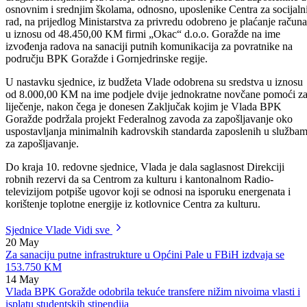
Nakon davanja saglasnosti na Instrukcije o utvrđivanju naknada i
drugih materijalnih prava koja nemaju karakter plaće za zaposlenike u
osnovnim i srednjim školama, odnosno, uposlenike Centra za socijaln
rad, na prijedlog Ministarstva za privredu odobreno je plaćanje računa
u iznosu od 48.450,00 KM firmi „Okac“ d.o.o. Goražde na ime
izvođenja radova na sanaciji putnih komunikacija za povratnike na
području BPK Goražde i Gornjedrinske regije.
U nastavku sjednice, iz budžeta Vlade odobrena su sredstva u iznosu
od 8.000,00 KM na ime podjele dvije jednokratne novčane pomoći z
liječenje, nakon čega je donesen Zaključak kojim je Vlada BPK
Goražde podržala projekt Federalnog zavoda za zapošljavanje oko
uspostavljanja minimalnih kadrovskih standarda zaposlenih u služba
za zapošljavanje.
Do kraja 10. redovne sjednice, Vlada je dala saglasnost Direkciji
robnih rezervi da sa Centrom za kulturu i kantonalnom Radio-
televizijom potpiše ugovor koji se odnosi na isporuku energenata i
korištenje toplotne energije iz kotlovnice Centra za kulturu.
Sjednice Vlade
Vidi sve
20
May
Za sanaciju putne infrastrukture u Općini Pale u FBiH izdvaja se
153.750 KM