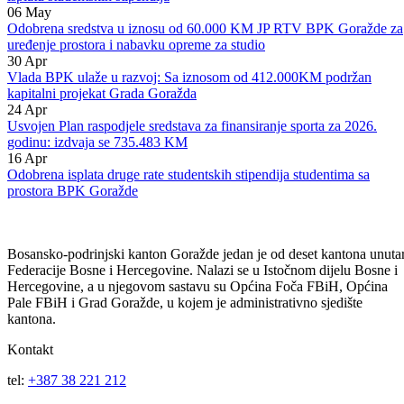
14
May
Vlada BPK Goražde odobrila tekuće transfere nižim nivoima vlasti i
isplatu studentskih stipendija
06
May
Odobrena sredstva u iznosu od 60.000 KM JP RTV BPK Goražde za
uređenje prostora i nabavku opreme za studio
30
Apr
Vlada BPK ulaže u razvoj: Sa iznosom od 412.000KM podržan
kapitalni projekat Grada Goražda
24
Apr
Usvojen Plan raspodjele sredstava za finansiranje sporta za 2026.
godinu: izdvaja se 735.483 KM
16
Apr
Odobrena isplata druge rate studentskih stipendija studentima sa
prostora BPK Goražde