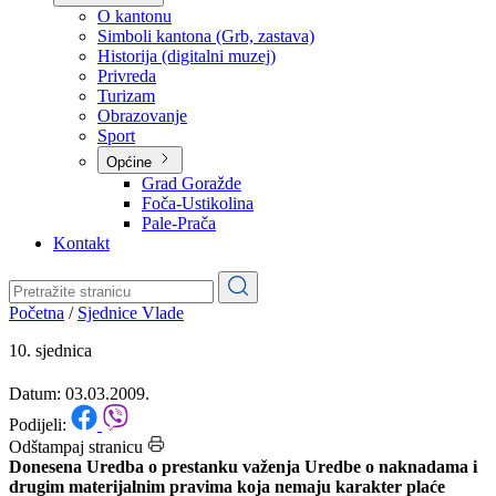
Planovi
Značajni dokumenti
O kantonu
O kantonu
Simboli kantona (Grb, zastava)
Historija (digitalni muzej)
Privreda
Turizam
Obrazovanje
Sport
Općine
Grad Goražde
Foča-Ustikolina
Pale-Prača
Kontakt
Početna
/
Sjednice Vlade
10. sjednica
Datum: 03.03.2009.
Podijeli: