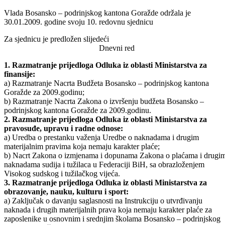
Odštampaj stranicu
Donesena Uredba o prestanku važenja Uredbe o naknadama i
drugim materijalnim pravima koja nemaju karakter plaće
Vlada Bosansko – podrinjskog kantona Goražde održala je
30.01.2009. godine svoju 10. redovnu sjednicu
Za sjednicu je predložen slijedeći
Dnevni red
1. Razmatranje prijedloga Odluka iz oblasti Ministarstva za
finansije:
a) Razmatranje Nacrta Budžeta Bosansko – podrinjskog kantona
Goražde za 2009.godinu;
b) Razmatranje Nacrta Zakona o izvršenju budžeta Bosansko –
podrinjskog kantona Goražde za 2009.godinu.
2. Razmatranje prijedloga Odluka iz oblasti Ministarstva za
pravosuđe, upravu i radne odnose:
a) Uredba o prestanku važenja Uredbe o naknadama i drugim
materijalnim pravima koja nemaju karakter plaće;
b) Nacrt Zakona o izmjenama i dopunama Zakona o plaćama i drugi
naknadama sudija i tužilaca u Federaciji BiH, sa obrazloženjem
Visokog sudskog i tužilačkog vijeća.
3. Razmatranje prijedloga Odluka iz oblasti Ministarstva za
obrazovanje, nauku, kulturu i sport: