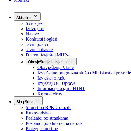
Grad Goražde
Foča-Ustikolina
Pale-Prača
Kontakt
Aktuelno
Sve vijesti
Izdvojeno
Najave
Konkursi i oglasi
Javni pozivi
Javne nabavke
Dnevni izvještaj MUP-a
Obavještenja i izvještaji
Obavještenja Vlade
Izvještajno prognozna služba Ministarstva privrede
Izvještaj o radu
Izvještaj OC Uprave
Informacije o gripi H1N1
Korona virus
Skupština
Skupština BPK Goražde
Rukovodstvo