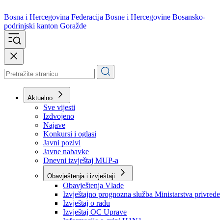
Bosna i Hercegovina
Federacija Bosne i Hercegovine
Bosansko-
podrinjski kanton Goražde
Aktuelno
Sve vijesti
Izdvojeno
Najave
Konkursi i oglasi
Javni pozivi
Javne nabavke
Dnevni izvještaj MUP-a
Obavještenja i izvještaji
Obavještenja Vlade