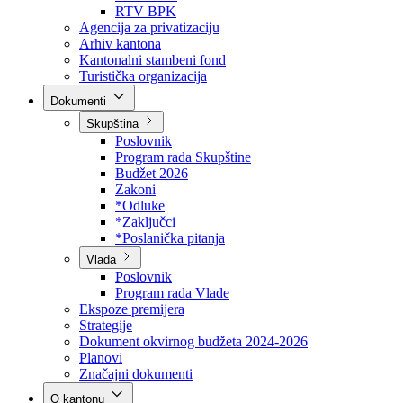
Direkcija za šumarstvo
Javna preduzeća
BPK šume
RTV BPK
Agencija za privatizaciju
Arhiv kantona
Kantonalni stambeni fond
Turistička organizacija
Dokumenti
Skupština
Poslovnik
Program rada Skupštine
Budžet 2026
Zakoni
*Odluke
*Zaključci
*Poslanička pitanja
Vlada
Poslovnik
Program rada Vlade
Ekspoze premijera
Strategije
Dokument okvirnog budžeta 2024-2026