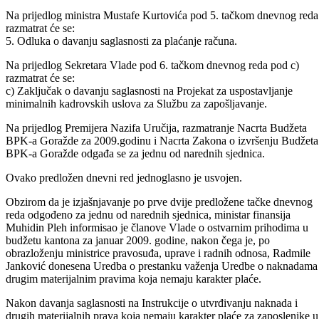
Na prijedlog ministra Muhidna Pleha pod 1. tačkom dnevnog reda po
c) razmatrat će se: c) Informacija o ostvarenim prihodima za januar
2009.godine.
Na prijedlog ministra Mustafe Kurtovića pod 5. tačkom dnevnog reda
razmatrat će se:
5. Odluka o davanju saglasnosti za plaćanje računa.
Na prijedlog Sekretara Vlade pod 6. tačkom dnevnog reda pod c)
razmatrat će se:
c) Zaključak o davanju saglasnosti na Projekat za uspostavljanje
minimalnih kadrovskih uslova za Službu za zapošljavanje.
Na prijedlog Premijera Nazifa Uručija, razmatranje Nacrta Budžeta
BPK-a Goražde za 2009.godinu i Nacrta Zakona o izvršenju Budžeta
BPK-a Goražde odgađa se za jednu od narednih sjednica.
Ovako predložen dnevni red jednoglasno je usvojen.
Obzirom da je izjašnjavanje po prve dvije predložene tačke dnevnog
reda odgođeno za jednu od narednih sjednica, ministar finansija
Muhidin Pleh informisao je članove Vlade o ostvarnim prihodima u
budžetu kantona za januar 2009. godine, nakon čega je, po
obrazloženju ministrice pravosuđa, uprave i radnih odnosa, Radmile
Janković donesena Uredba o prestanku važenja Uredbe o naknadama 
drugim materijalnim pravima koja nemaju karakter plaće.