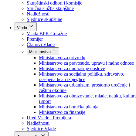
Poslanici po strankama
Poslanici po klubovima naroda
Kolegij skupštine
Skupštinski odbori i komisije
Stručna služba skupštine
Nadležnosti
Sjednice skupštine
Vlada
Vlada BPK Goražde
Premijer
Članovi Vlade
Ministarstva
Ministarstvo za privredu
Ministarstvo za pravosuđe, upravu i radne odnose
Ministarstvo za unutrašnje poslove
Ministarstvo za socijalnu politiku, zdravstvo,
raseljena lica i izbjeglice
Ministarstvo za urbanizam, prostorno uređenje i
zaštitu okoline
Ministarstvo za obrazovanje, mlade, nauku, kultur
i sport
Ministarstvo za boračka pitanja
Ministarstvo za finansije
Ured Vlade i Premijera