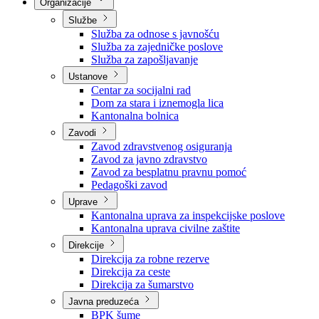
Nadležnosti
Sjednice Vlade
Organizacije
Službe
Služba za odnose s javnošću
Služba za zajedničke poslove
Služba za zapošljavanje
Ustanove
Centar za socijalni rad
Dom za stara i iznemogla lica
Kantonalna bolnica
Zavodi
Zavod zdravstvenog osiguranja
Zavod za javno zdravstvo
Zavod za besplatnu pravnu pomoć
Pedagoški zavod
Uprave
Kantonalna uprava za inspekcijske poslove
Kantonalna uprava civilne zaštite
Direkcije
Direkcija za robne rezerve
Direkcija za ceste