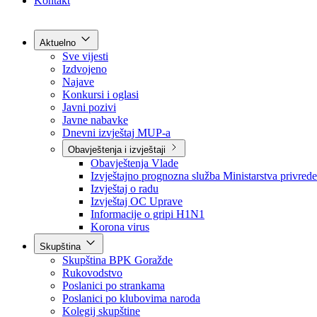
Grad Goražde
Foča-Ustikolina
Pale-Prača
Kontakt
Aktuelno
Sve vijesti
Izdvojeno
Najave
Konkursi i oglasi
Javni pozivi
Javne nabavke
Dnevni izvještaj MUP-a
Obavještenja i izvještaji
Obavještenja Vlade
Izvještajno prognozna služba Ministarstva privrede
Izvještaj o radu
Izvještaj OC Uprave
Informacije o gripi H1N1
Korona virus
Skupština
Skupština BPK Goražde
Rukovodstvo