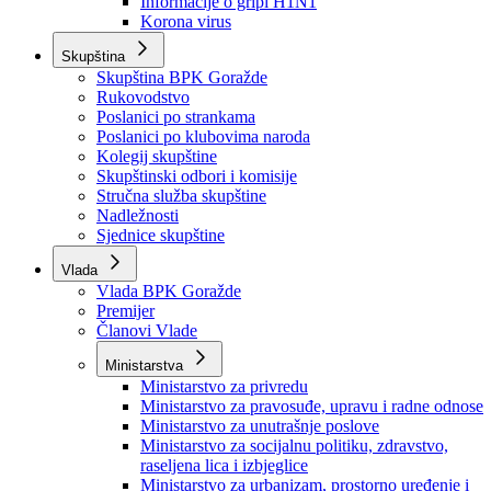
Izvještajno prognozna služba Ministarstva privrede
Izvještaj o radu
Izvještaj OC Uprave
Informacije o gripi H1N1
Korona virus
Skupština
Skupština BPK Goražde
Rukovodstvo
Poslanici po strankama
Poslanici po klubovima naroda
Kolegij skupštine
Skupštinski odbori i komisije
Stručna služba skupštine
Nadležnosti
Sjednice skupštine
Vlada
Vlada BPK Goražde
Premijer
Članovi Vlade
Ministarstva
Ministarstvo za privredu
Ministarstvo za pravosuđe, upravu i radne odnose
Ministarstvo za unutrašnje poslove