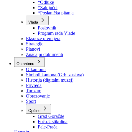
Program rada Skupštine
Budžet 2026
Zakoni
*Odluke
*Zaključci
*Poslanička pitanja
Vlada
Poslovnik
Program rada Vlade
Ekspoze premijera
Strategije
Planovi
Značajni dokumenti
O kantonu
O kantonu
Simboli kantona (Grb, zastava)
Historija (digitalni muzej)
Privreda
Turizam
Obrazovanje
Sport
Općine