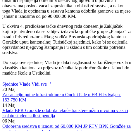
raseljena lica i izbjeglice Demira Imamovića, iz budžeta BPK Goražd
odobrena su sredstva u visini od 110.000,00 KM Zavodu zdravstven
osiguranja na ime redovne tranše za januar, u skladu sa Sporazumom 
dinamici ispunjenja odredbi Kolektivnog ugovora o pravima i
obavezama poslodavaca i zaposlenika u oblasti zdravstva, a nakon
toga Vlada je općinama u sastavu kantona odobrila grantove za mjese
januar u iznosima od po 90.000,00 KM.
U okviru 4. predložene tačke dnevnog reda donesen je Zaključak
kojim je utvrđeno da se zahtjev izdavačko-grafičke grupe „Planjax“ z
izradu Privredno-turističkog vodiča Bosansko-podrinjskog kantona
Goražde uputi kantonalnoj Turističkoj zajednici, kako bi se ocijenila
opravdanost njegovog štampanja i u skladu s tim odobrila potrebna
sredstva.
Do kraja ove sjednice, Vlada je dala i saglasnost za korištenje vozila 
vlasništvu kantona za prijevoz učenika iz područne škole u Jabuci do
matične škole u Ustikolini.
Sjednice Vlade
Vidi sve
20
Maj
Za sanaciju putne infrastrukture u Općini Pale u FBiH izdvaja se
153.750 KM
14
Maj
Vlada BPK Goražde odobrila tekuće transfere nižim nivoima vlasti i