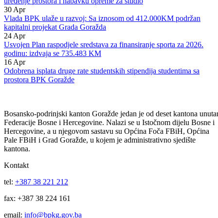
isplatu studentskih stipendija
06
Maj
Odobrena sredstva u iznosu od 60.000 KM JP RTV BPK Goražde za
uređenje prostora i nabavku opreme za studio
30
Apr
Vlada BPK ulaže u razvoj: Sa iznosom od 412.000KM podržan
kapitalni projekat Grada Goražda
24
Apr
Usvojen Plan raspodjele sredstava za finansiranje sporta za 2026.
godinu: izdvaja se 735.483 KM
16
Apr
Odobrena isplata druge rate studentskih stipendija studentima sa
prostora BPK Goražde