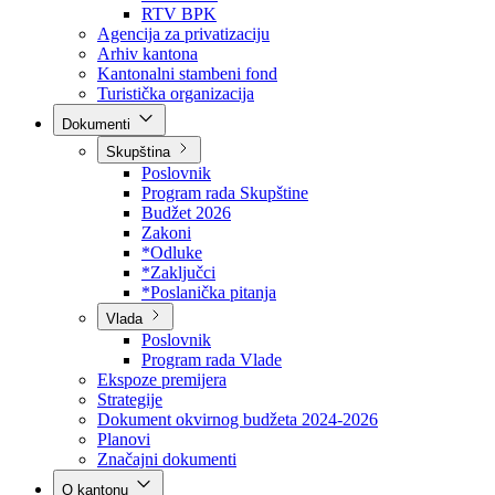
Direkcija za šumarstvo
Javna preduzeća
BPK šume
RTV BPK
Agencija za privatizaciju
Arhiv kantona
Kantonalni stambeni fond
Turistička organizacija
Dokumenti
Skupština
Poslovnik
Program rada Skupštine
Budžet 2026
Zakoni
*Odluke
*Zaključci
*Poslanička pitanja
Vlada
Poslovnik
Program rada Vlade
Ekspoze premijera
Strategije
Dokument okvirnog budžeta 2024-2026