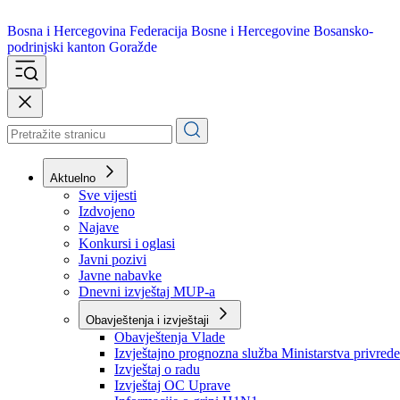
Bosna i Hercegovina
Federacija Bosne i Hercegovine
Bosansko-
podrinjski kanton Goražde
Aktuelno
Sve vijesti
Izdvojeno
Najave
Konkursi i oglasi
Javni pozivi
Javne nabavke
Dnevni izvještaj MUP-a
Obavještenja i izvještaji
Obavještenja Vlade