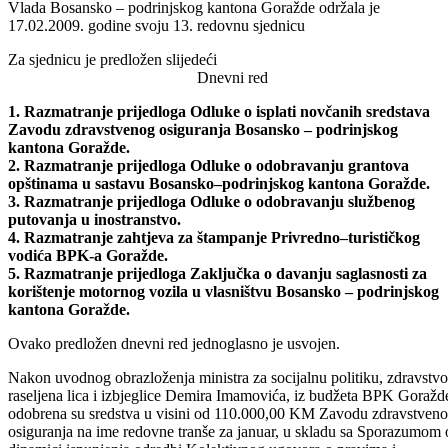
Odštampaj stranicu
Odobreni grantovi općinama u sastavu Kantona
Vlada Bosansko – podrinjskog kantona Goražde održala je
17.02.2009. godine svoju 13. redovnu sjednicu
Za sjednicu je predložen slijedeći
Dnevni red
1. Razmatranje prijedloga Odluke o isplati novčanih sredstava
Zavodu zdravstvenog osiguranja Bosansko – podrinjskog
kantona Goražde.
2. Razmatranje prijedloga Odluke o odobravanju grantova
opštinama u sastavu Bosansko–podrinjskog kantona Goražde.
3. Razmatranje prijedloga Odluke o odobravanju službenog
putovanja u inostranstvo.
4. Razmatranje zahtjeva za štampanje Privredno–turističkog
vodića BPK-a Goražde.
5. Razmatranje prijedloga Zaključka o davanju saglasnosti za
korištenje motornog vozila u vlasništvu Bosansko – podrinjskog
kantona Goražde.
Ovako predložen dnevni red jednoglasno je usvojen.
Nakon uvodnog obrazloženja ministra za socijalnu politiku, zdravstvo