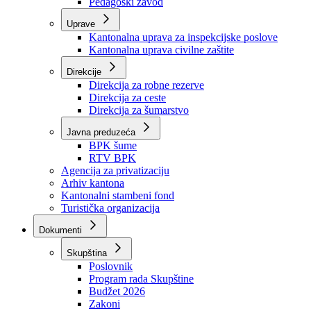
Zavod zdravstvenog osiguranja
Zavod za javno zdravstvo
Zavod za besplatnu pravnu pomoć
Pedagoški zavod
Uprave
Kantonalna uprava za inspekcijske poslove
Kantonalna uprava civilne zaštite
Direkcije
Direkcija za robne rezerve
Direkcija za ceste
Direkcija za šumarstvo
Javna preduzeća
BPK šume
RTV BPK
Agencija za privatizaciju
Arhiv kantona
Kantonalni stambeni fond
Turistička organizacija
Dokumenti
Skupština
Poslovnik