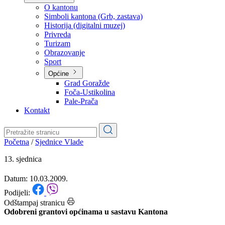
Planovi
Značajni dokumenti
O kantonu
O kantonu
Simboli kantona (Grb, zastava)
Historija (digitalni muzej)
Privreda
Turizam
Obrazovanje
Sport
Općine
Grad Goražde
Foča-Ustikolina
Pale-Prača
Kontakt
Početna
/
Sjednice Vlade
13. sjednica
Datum: 10.03.2009.
Podijeli: