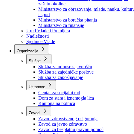
Ministarstvo za socijalnu politiku, zdravstvo,
raseljena lica i izbjeglice
Ministarstvo za urbanizam, prostorno uređenje i
zaštitu okoline
Ministarstvo za obrazovanje, mlade, nauku, kultur
i sport
Ministarstvo za boračka pitanja
Ministarstvo za finansije
Ured Vlade i Premijera
Nadležnosti
Sjednice Vlade
Organizacije
Službe
Služba za odnose s javnošću
Služba za zajedničke poslove
Služba za zapošljavanje
Ustanove
Centar za socijalni rad
Dom za stara i iznemogla lica
Kantonalna bolnica
Zavodi