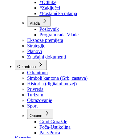
Program rada Skupštine
Budžet 2026
Zakoni
*Odluke
*Zaključci
*Poslanička pitanja
Vlada
Poslovnik
Program rada Vlade
Ekspoze premijera
Strategije
Planovi
Značajni dokumenti
O kantonu
O kantonu
Simboli kantona (Grb, zastava)
Historija (digitalni muzej)
Privreda
Turizam
Obrazovanje
Sport
Općine