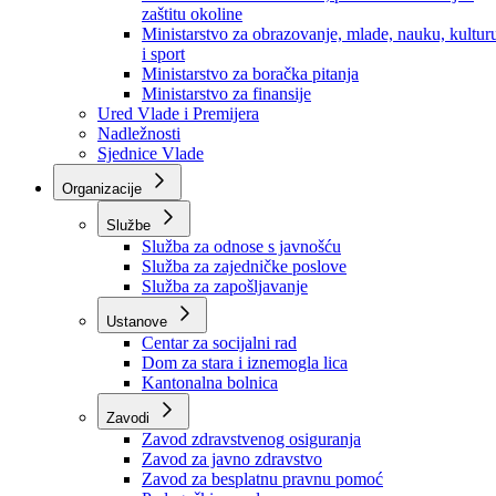
Ministarstvo za socijalnu politiku, zdravstvo,
raseljena lica i izbjeglice
Ministarstvo za urbanizam, prostorno uređenje i
zaštitu okoline
Ministarstvo za obrazovanje, mlade, nauku, kultur
i sport
Ministarstvo za boračka pitanja
Ministarstvo za finansije
Ured Vlade i Premijera
Nadležnosti
Sjednice Vlade
Organizacije
Službe
Služba za odnose s javnošću
Služba za zajedničke poslove
Služba za zapošljavanje
Ustanove
Centar za socijalni rad
Dom za stara i iznemogla lica
Kantonalna bolnica
Zavodi