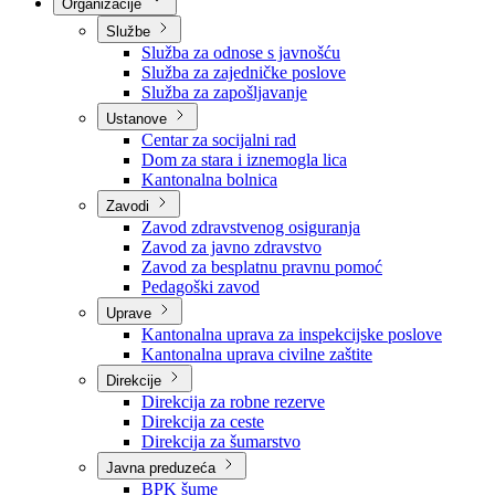
Nadležnosti
Sjednice Vlade
Organizacije
Službe
Služba za odnose s javnošću
Služba za zajedničke poslove
Služba za zapošljavanje
Ustanove
Centar za socijalni rad
Dom za stara i iznemogla lica
Kantonalna bolnica
Zavodi
Zavod zdravstvenog osiguranja
Zavod za javno zdravstvo
Zavod za besplatnu pravnu pomoć
Pedagoški zavod
Uprave
Kantonalna uprava za inspekcijske poslove
Kantonalna uprava civilne zaštite
Direkcije
Direkcija za robne rezerve
Direkcija za ceste