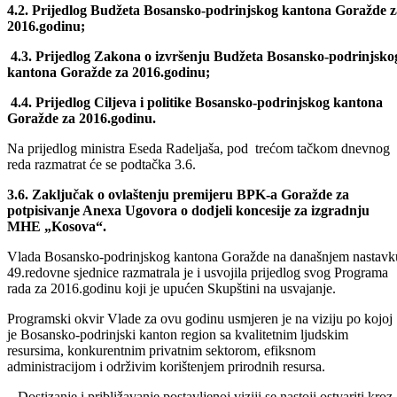
Na prijedlog ministra Nudžeima Džihanića pod četvrtom tačkom
dnevnog reda razmatrat će se podtačke:
4.2. Prijedlog Budžeta Bosansko-podrinjskog kantona Goražde z
2016.godinu;
4.3. Prijedlog Zakona o izvršenju Budžeta Bosansko-podrinjsko
kantona Goražde za 2016.godinu;
4.4. Prijedlog Ciljeva i politike Bosansko-podrinjskog kantona
Goražde za 2016.godinu.
Na prijedlog ministra Eseda Radeljaša, pod trećom tačkom dnevnog
reda razmatrat će se podtačka 3.6.
3.6. Zaključak o ovlaštenju premijeru BPK-a Goražde za
potpisivanje Anexa Ugovora o dodjeli koncesije za izgradnju
MHE „Kosova“.
Vlada Bosansko-podrinjskog kantona Goražde na današnjem nastavk
49.redovne sjednice razmatrala je i usvojila prijedlog svog Programa
rada za 2016.godinu koji je upućen Skupštini na usvajanje.
Programski okvir Vlade za ovu godinu usmjeren je na viziju po kojoj
je Bosansko-podrinjski kanton region sa kvalitetnim ljudskim