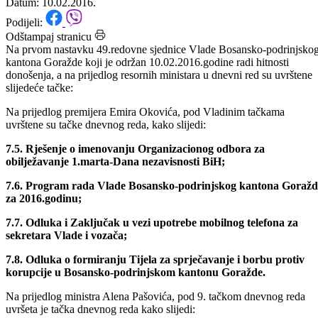
rada Vlade za 2016.godinu
Datum: 10.02.2016.
Podijeli:
Odštampaj stranicu
Na prvom nastavku 49.redovne sjednice Vlade Bosansko-podrinjsko
kantona Goražde koji je održan 10.02.2016.godine radi hitnosti
donošenja, a na prijedlog resornih ministara u dnevni red su uvrštene
slijedeće tačke:
Na prijedlog premijera Emira Okovića, pod Vladinim tačkama
uvrštene su tačke dnevnog reda, kako slijedi:
7.5. Rješenje o imenovanju Organizacionog odbora za
obilježavanje 1.marta-Dana nezavisnosti BiH;
7.6. Program rada Vlade Bosansko-podrinjskog kantona Goražd
za 2016.godinu;
7.7. Odluka i Zaključak u vezi upotrebe mobilnog telefona za
sekretara Vlade i vozača;
7.8. Odluka o formiranju Tijela za sprječavanje i borbu protiv
korupcije u Bosansko-podrinjskom kantonu Goražde.