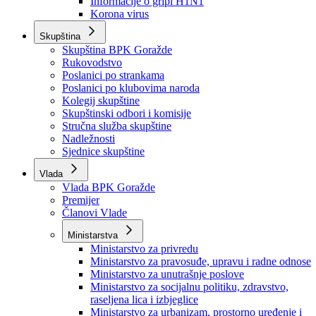
Izvještajno prognozna služba Ministarstva privrede
Izvještaj o radu
Izvještaj OC Uprave
Informacije o gripi H1N1
Korona virus
Skupština
Skupština BPK Goražde
Rukovodstvo
Poslanici po strankama
Poslanici po klubovima naroda
Kolegij skupštine
Skupštinski odbori i komisije
Stručna služba skupštine
Nadležnosti
Sjednice skupštine
Vlada
Vlada BPK Goražde
Premijer
Članovi Vlade
Ministarstva
Ministarstvo za privredu
Ministarstvo za pravosuđe, upravu i radne odnose
Ministarstvo za unutrašnje poslove