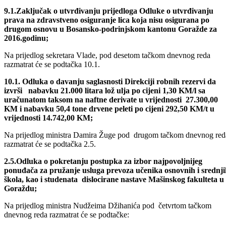
Na prijedlog ministra Alena Pašovića, pod 9. tačkom dnevnog reda
uvršeta je tačka dnevnog reda kako slijedi:
9.1.Zaključak o utvrđivanju prijedloga Odluke o utvrđivanju
prava na zdravstveno osiguranje lica koja nisu osigurana po
drugom osnovu u Bosansko-podrinjskom kantonu Goražde za
2016.godinu;
Na prijedlog sekretara Vlade, pod desetom tačkom dnevnog reda
razmatrat će se podtačka 10.1.
10.1. Odluka o davanju saglasnosti Direkciji robnih rezervi da
izvrši nabavku 21.000 litara lož ulja po cijeni 1,30 KM/l sa
uračunatom taksom na naftne derivate u vrijednosti 27.300,00
KM i nabavku 50,4 tone drvene peleti po cijeni 292,50 KM/t u
vrijednosti 14.742,00 KM;
Na prijedlog ministra Damira Žuge pod drugom tačkom dnevnog red
razmatrat će se podtačka 2.5.
2.5.Odluka o pokretanju postupka za izbor najpovoljnijeg
ponuđača za pružanje usluga prevoza učenika osnovnih i srednji
škola, kao i studenata dislocirane nastave Mašinskog fakulteta u
Goraždu;