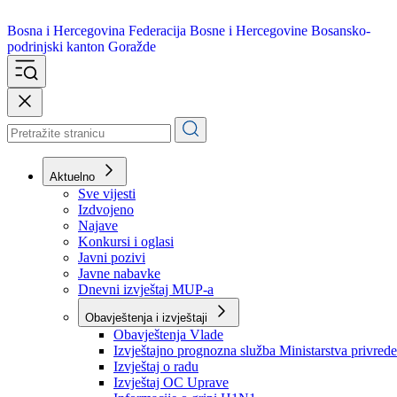
Bosna i Hercegovina
Federacija Bosne i Hercegovine
Bosansko-
podrinjski kanton Goražde
Aktuelno
Sve vijesti
Izdvojeno
Najave
Konkursi i oglasi
Javni pozivi
Javne nabavke
Dnevni izvještaj MUP-a
Obavještenja i izvještaji
Obavještenja Vlade