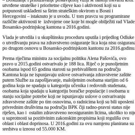
resursima, konkurentnim privatnim sektorom, efiksnom
administracijom i održivim korištenjem prirodnih resursa.
– Dostizanje i približavanje postavljenoj viziji se nastoji ostvariti kroz
utvrđene strateške i prioritetne ciljeve kao i aktivnosti koji su u
potpunosti usklađeni sa širim strateškim okvirom u Bosni i
Hercegovini – istaknuto je u uvodu. U tom pravcu su programirane
različite aktivnosti te izdvojene one koje bi mogle obilježiti rad Vlade
Bosansko-podrinjskog kantona u 2016.godini.
Vlada je utvrdila i u skupštinsku proceduru uputila i prijedlog Odluke
o utvrđivanju prava na zdravstveno osiguranje lica koja nisu osiguran
po drugom osnovu u Bosansko-podrinjskom kantonu za 2016.godinu
Prema riječima ministra za socijalnu politiku Alena Pašovića, ovo
pravo u 2015.godini ostvarivalo je 188 lica. Riječ o je punoljetnim
osobama ispod 65 godina starosti sa prebivalištem na području
Kantona koja ne ispunjavaju uslove ostvarivanja zdravstvene zaštite
putem Službe za zapošljavanje, maloljetnim osobama starijim od 6
godina koja ne spadaju u kategoriju učenika i redovnih studenata,
osobama koja spadaju u kategoriju boračke populacije i osobama u
stanju socijalne potrebe koji ne ispunjavaju uslove o ostvarivanju
zdravstvene zaštite po tim osnovima, o radnicima koji su bili uposleni
privrednim društvima na području BPK čiji radno-pravni status nije
riješen, kao i ostalim zdravstveno neosiguranim licima, ukoliko to nij
u suprotnosti sa pozitivinim zakonskim propisima koji regulišu ovu