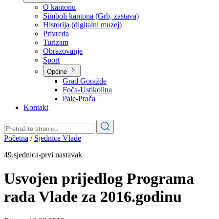
Planovi
Značajni dokumenti
O kantonu
O kantonu
Simboli kantona (Grb, zastava)
Historija (digitalni muzej)
Privreda
Turizam
Obrazovanje
Sport
Općine
Grad Goražde
Foča-Ustikolina
Pale-Prača
Kontakt
Početna
/
Sjednice Vlade
49.sjednica-prvi nastavak
Usvojen prijedlog Programa