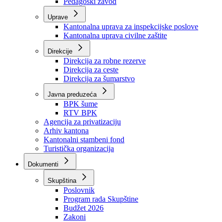
Zavod zdravstvenog osiguranja
Zavod za javno zdravstvo
Zavod za besplatnu pravnu pomoć
Pedagoški zavod
Uprave
Kantonalna uprava za inspekcijske poslove
Kantonalna uprava civilne zaštite
Direkcije
Direkcija za robne rezerve
Direkcija za ceste
Direkcija za šumarstvo
Javna preduzeća
BPK šume
RTV BPK
Agencija za privatizaciju
Arhiv kantona
Kantonalni stambeni fond
Turistička organizacija
Dokumenti
Skupština
Poslovnik