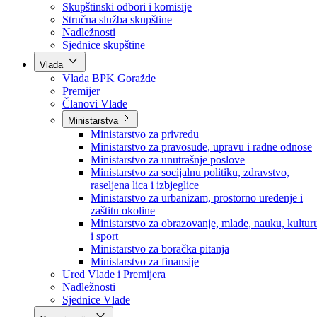
Poslanici po strankama
Poslanici po klubovima naroda
Kolegij skupštine
Skupštinski odbori i komisije
Stručna služba skupštine
Nadležnosti
Sjednice skupštine
Vlada
Vlada BPK Goražde
Premijer
Članovi Vlade
Ministarstva
Ministarstvo za privredu
Ministarstvo za pravosuđe, upravu i radne odnose
Ministarstvo za unutrašnje poslove
Ministarstvo za socijalnu politiku, zdravstvo,
raseljena lica i izbjeglice
Ministarstvo za urbanizam, prostorno uređenje i
zaštitu okoline
Ministarstvo za obrazovanje, mlade, nauku, kultur
i sport
Ministarstvo za boračka pitanja
Ministarstvo za finansije
Ured Vlade i Premijera