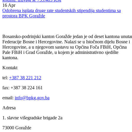
24
Apr
Usvojen Plan raspodjele sredstava za finansiranje sporta za 2026.
godinu: izdvaja se 735.483 KM
16
Apr
Odobrena isplata druge rate studentskih stipendija studentima sa
prostora BPK Goražde