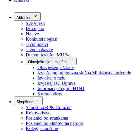
Grad Goražde
Foča-Ustikolina
Pale-Prača
Kontakt
Aktuelno
Sve vijesti
Izdvojeno
Najave
Konkursi i oglasi
Javni pozivi
Javne nabavke
Dnevni izvještaj MUP-a
Obavještenja i izvještaji
Obavještenja Vlade
Izvještajno prognozna služba Ministarstva privrede
Izvještaj o radu
Izvještaj OC Uprave
Informacije o gripi H1N1
Korona virus
Skupština
Skupština BPK Goražde
Rukovodstvo