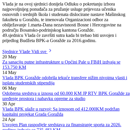
oblast i oblast doprinosa. U 2016.godini za ovu namjenu planirana su
sredstva u iznosu od 55.000 KM.
Vlada je na ovoj sjednici donijela Odluku o pokretanju izbora
najpovoljnijeg ponuđača za pružanje usluge prijevoza učenika
osnovnih i srednjih škola i studenata dislocirane nastave Mašinskog
fakulteta u Goraždu, te imenovala Organizacioni odbor za
obilježavanje 1.marta-Dana nezavisnosti Bosne i Hercegovine na
području Bosansko-podrinjskog kantona Goražde.
49.sjednicu Vlada će završiti sutra kada bi trebao biti usvojen i
prijedlog Budžeta BPK-a Goražde za 2016.godinu.
Sjednice Vlade
Vidi sve
20
May
Za sanaciju putne infrastrukture u Općini Pale u FBiH izdvaja se
153.750 KM
14
May
Vlada BPK Goražde odobrila tekuće transfere nižim nivoima vlasti i
isplatu studentskih stipendija
06
May
Odobrena sredstva u iznosu od 60.000 KM JP RTV BPK Goražde za
uređenje prostora i nabavku opreme za studio
30
Apr
Vlada BPK ulaže u razvoj: Sa iznosom od 412.000KM podržan
kapitalni projekat Grada Goražda