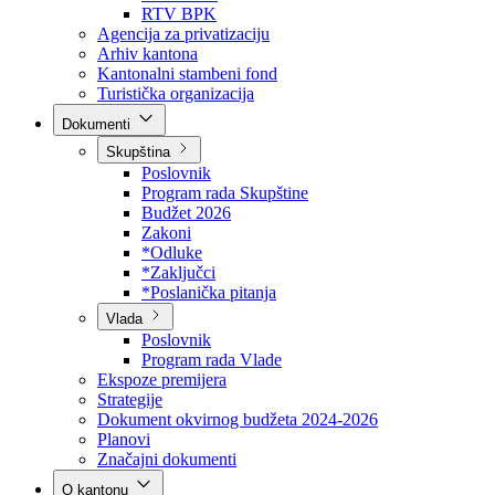
Direkcija za šumarstvo
Javna preduzeća
BPK šume
RTV BPK
Agencija za privatizaciju
Arhiv kantona
Kantonalni stambeni fond
Turistička organizacija
Dokumenti
Skupština
Poslovnik
Program rada Skupštine
Budžet 2026
Zakoni
*Odluke
*Zaključci
*Poslanička pitanja
Vlada
Poslovnik
Program rada Vlade
Ekspoze premijera
Strategije
Dokument okvirnog budžeta 2024-2026