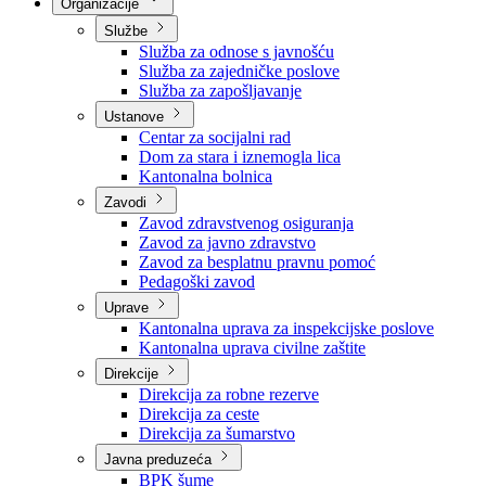
Nadležnosti
Sjednice Vlade
Organizacije
Službe
Služba za odnose s javnošću
Služba za zajedničke poslove
Služba za zapošljavanje
Ustanove
Centar za socijalni rad
Dom za stara i iznemogla lica
Kantonalna bolnica
Zavodi
Zavod zdravstvenog osiguranja
Zavod za javno zdravstvo
Zavod za besplatnu pravnu pomoć
Pedagoški zavod
Uprave
Kantonalna uprava za inspekcijske poslove
Kantonalna uprava civilne zaštite
Direkcije
Direkcija za robne rezerve
Direkcija za ceste