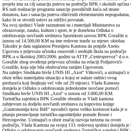
Projekta „DOM“, te donijela Zaključak o usvajanju zajedničkog
projekta ovog ministarstva i Ministarstva za privredu BPK pod
nazivom „Sanacija putnih komunikacija za povratnike“. Inače, ovaj
projekt ima za cilj sanaciju puteva na području BPK i okolnih općina 
RS radi realizacije programa sanacije porodičnih kuća od strane
donatora, kao i sanaciju puteva oštećenih elementarnim nepogodama,
kako bi se stvorili uslovi za održivi povratak.
Na ovoj sjednici Vlade razmatrani su i materijali Ministarstva za
obrazovanje, nauku, kulturu i sport, te je donešena Odluka o
odobravanju novčanih sredstava Sportskom savezu BPK Goražde u
iznosu od 14.500,00 KM na ime redovne tranše za mjesec oktobar.
Također je data saglasnost Premijeru Kantona da potpiše Aneks
Ugovora o prijevozu učenika osnovnih i srednjih škola na području
BPK-a u školskoj 2005/2006. godini sa ATTP „Centroprevoz“ d.o.o.
Goražde zbog uvođenja prijevoza učenika na relaciji Podjarovići-
Goražde, koja nije bila obuhvaćena ranijim Ugovorom.
Na zahtjev Sindikata bivše UNIS HI „Azot“ Vitkovići, a uzimajući u
obzir tešku materijalnu situaciju u kojoj se nalaze radnici ovog
preduzeća koji štrajkuju već više od 29 mjeseci, Vlada Kantona
donijela je Odluku o odobravanju jednokratne novčane pomoći
Sindikatu bivše UNIS HI „Azot“ u iznosu od 3.000,00 KM.
Turistička zajednica BPK Goražde obratila se Vladi kantona
zahtjevom za dodjelu novčanih sredstava za kupovinu knjige
„Gastronomija kroz BiH“ navodeći njenu veliku korisnost kada je u
pitanju prestavljanje turističko-ugostiteljske ponude Bosne i