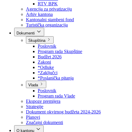
Direkcija za šumarstvo
Javna preduzeća
BPK šume
RTV BPK
Agencija za privatizaciju
Arhiv kantona
Kantonalni stambeni fond
Turistička organizacija
Dokumenti
Skupština
Poslovnik
Program rada Skupštine
Budžet 2026
Zakoni
*Odluke
*Zaključci
*Poslanička pitanja
Vlada
Poslovnik
Program rada Vlade
Ekspoze premijera
Strategije
Dokument okvirnog budžeta 2024-2026