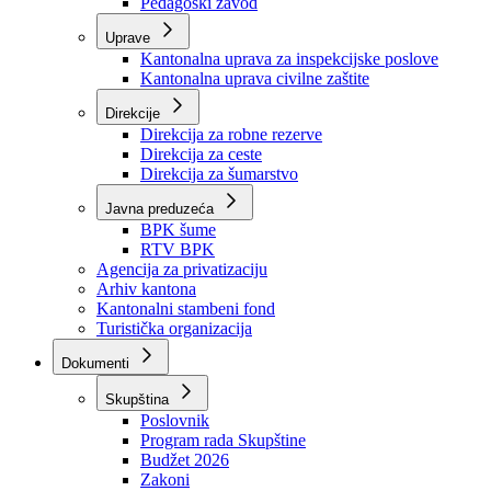
Zavod zdravstvenog osiguranja
Zavod za javno zdravstvo
Zavod za besplatnu pravnu pomoć
Pedagoški zavod
Uprave
Kantonalna uprava za inspekcijske poslove
Kantonalna uprava civilne zaštite
Direkcije
Direkcija za robne rezerve
Direkcija za ceste
Direkcija za šumarstvo
Javna preduzeća
BPK šume
RTV BPK
Agencija za privatizaciju
Arhiv kantona
Kantonalni stambeni fond
Turistička organizacija
Dokumenti
Skupština
Poslovnik