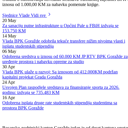
Hercegovine. Uzimajući u obzir značaj razvoja turizma na ovom
području, Vlada Kantona na svojoj 133. redovnoj sjednici donijela je 
Odluku o odobravanju novčanih sredstava Turističkoj zajednici BPK 
iznosu od 1.000,00 KM za nabavku pomenute knjige.
Sjednice Vlade
Vidi sve
20
May
Za sanaciju putne infrastrukture u Općini Pale u FBiH izdvaja se
153.750 KM
14
May
Vlada BPK Goražde odobrila tekuće transfere nižim nivoima vlasti i
isplatu studentskih stipendija
06
May
Odobrena sredstva u iznosu od 60.000 KM JP RTV BPK Goražde za
uređenje prostora i nabavku opreme za studio
30
Apr
Vlada BPK ulaže u razvoj: Sa iznosom od 412.000KM podržan
kapitalni projekat Grada Goražda
24
Apr
Usvojen Plan raspodjele sredstava za finansiranje sporta za 2026.
godinu: izdvaja se 735.483 KM
16
Apr
Odobrena isplata druge rate studentskih stipendija studentima sa
prostora BPK Goražde