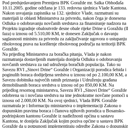
Odštampaj stranicu
Odobrena novčana sredstva za rad udruženja boračkih
populacija!
Pod predsjedavanjem Premijera BPK Goražde mr. Salka Obhođaša
10.11.2005. godine održana je 133. redovna sjednica Vlade Kantona.
Nakon usvajanja zapisnika sa 132. sjednice Vlade, razmatrani su
materijali iz oblasti Ministarstva za privredu, nakon čega je donesena
Odluka o odobravanju novčanih sredstava za finansiranje nadzora na
Projektu izgradnje obaloutvrde desne obale rijeke Drine u Goraždu (II
faza) u iznosu od 5.510,00 KM, te donesen Zaključak o davanju
saglasnosti ministru za privredu za zaključivanje ugovora o ustupanju
ribolovnog prava na korištenje ribolovnog područja na teritoriji BPK
Goražde.
Na prijedlog Ministarstva za boračka pitanja, Vlada je nakon
razmatranja dostavljenih materijala donijela Odluku o odobravanju
novčanih sredstava za rad udruženja boračkih populacija. Tako su
Savezu RVI „Sinovi Drine“ Goražde i Organizaciji porodica šehida i
poginulih boraca dodijeljena sredstva u iznosu od po 2.100,00 KM, a
Savezu dobitnika najvećih ratnih priznanja i Udruženju građana
demobilisanih boraca sredstva u iznosu od po 850,00 KM. Na
prijedlog resornog ministarstva, Savezu RVI „Sinovi Drine“ Goražde
odobrena su i novčana sredstva na ime jednokratne novčane pomoći 
iznosu od 2.000,00 KM. Na ovoj sjednici, Vlada BPK Goražde
razmatrala je i Informaciju ministarstva o implementaciji Zakona o
dopunskim pravima boraca i članova njihovih porodica u Bosansko-