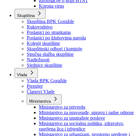
Izvještajno prognozna služba Ministarstva privrede
Izvještaj o radu
Izvještaj OC Uprave
Informacije o gripi H1N1
Korona virus
Skupština
Skupština BPK Goražde
Rukovodstvo
Poslanici po strankama
Poslanici po klubovima naroda
Kolegij skupštine
Skupštinski odbori i komisije
Stručna služba skupštine
Nadležnosti
Sjednice skupštine
Vlada
Vlada BPK Goražde
Premijer
Članovi Vlade
Ministarstva
Ministarstvo za privredu
Ministarstvo za pravosuđe, upravu i radne odnose
Ministarstvo za unutrašnje poslove