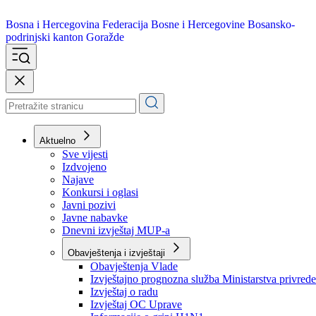
Bosna i Hercegovina
Federacija Bosne i Hercegovine
Bosansko-
podrinjski kanton Goražde
Aktuelno
Sve vijesti
Izdvojeno
Najave
Konkursi i oglasi
Javni pozivi
Javne nabavke
Dnevni izvještaj MUP-a
Obavještenja i izvještaji
Obavještenja Vlade