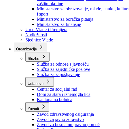
Ministarstvo za socijalnu politiku, zdravstvo,
raseljena lica i izbjeglice
Ministarstvo za urbanizam, prostorno uređenje i
zaštitu okoline
Ministarstvo za obrazovanje, mlade, nauku, kultur
i sport
Ministarstvo za boračka pitanja
Ministarstvo za finansije
Ured Vlade i Premijera
Nadležnosti
Sjednice Vlade
Organizacije
Službe
Služba za odnose s javnošću
Služba za zajedničke poslove
Služba za zapošljavanje
Ustanove
Centar za socijalni rad
Dom za stara i iznemogla lica
Kantonalna bolnica
Zavodi