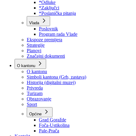
Program rada Skupštine
Budžet 2026
Zakoni
*Odluke
*Zaključci
*Poslanička pitanja
Vlada
Poslovnik
Program rada Vlade
Ekspoze premijera
Strategije
Planovi
Značajni dokumenti
O kantonu
O kantonu
Simboli kantona (Grb, zastava)
Historija (digitalni muzej)
Privreda
Turizam
Obrazovanje
Sport
Općine