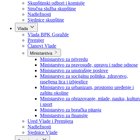
Poslanici po strankama
Poslanici po klubovima naroda
Kolegij skupštine
Skupštinski odbori i komisije
Stručna služba skupštine
Nadležnosti
Sjednice skupštine
Vlada
Vlada BPK Goražde
Premijer
Članovi Vlade
Ministarstva
Ministarstvo za privredu
Ministarstvo za pravosuđe, upravu i radne odnose
Ministarstvo za unutrašnje poslove
Ministarstvo za socijalnu politiku, zdravstvo,
raseljena lica i izbjeglice
Ministarstvo za urbanizam, prostorno uređenje i
zaštitu okoline
Ministarstvo za obrazovanje, mlade, nauku, kultur
i sport
Ministarstvo za boračka pitanja
Ministarstvo za finansije
Ured Vlade i Premijera