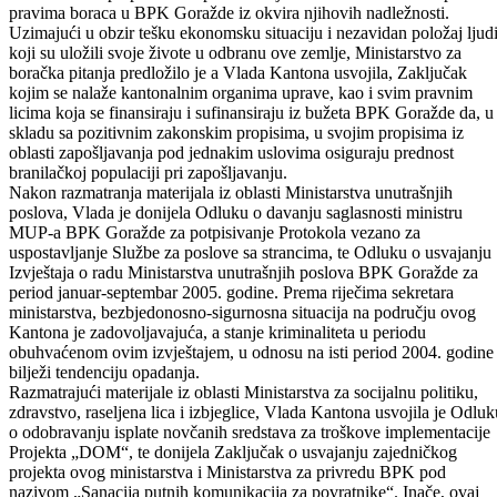
podrinjskom kantonu Goražde iz nadležnosti općina u sastavu
Kantona, te donijela Zaključak kojim poziva općine u sastavu BPK
Goražde da u potpunosti implementiraju odredbe Zakona o dopunski
pravima boraca u BPK Goražde iz okvira njihovih nadležnosti.
Uzimajući u obzir tešku ekonomsku situaciju i nezavidan položaj ljud
koji su uložili svoje živote u odbranu ove zemlje, Ministarstvo za
boračka pitanja predložilo je a Vlada Kantona usvojila, Zaključak
kojim se nalaže kantonalnim organima uprave, kao i svim pravnim
licima koja se finansiraju i sufinansiraju iz bužeta BPK Goražde da, u
skladu sa pozitivnim zakonskim propisima, u svojim propisima iz
oblasti zapošljavanja pod jednakim uslovima osiguraju prednost
branilačkoj populaciji pri zapošljavanju.
Nakon razmatranja materijala iz oblasti Ministarstva unutrašnjih
poslova, Vlada je donijela Odluku o davanju saglasnosti ministru
MUP-a BPK Goražde za potpisivanje Protokola vezano za
uspostavljanje Službe za poslove sa strancima, te Odluku o usvajanju
Izvještaja o radu Ministarstva unutrašnjih poslova BPK Goražde za
period januar-septembar 2005. godine. Prema riječima sekretara
ministarstva, bezbjedonosno-sigurnosna situacija na području ovog
Kantona je zadovoljavajuća, a stanje kriminaliteta u periodu
obuhvaćenom ovim izvještajem, u odnosu na isti period 2004. godine
bilježi tendenciju opadanja.
Razmatrajući materijale iz oblasti Ministarstva za socijalnu politiku,
zdravstvo, raseljena lica i izbjeglice, Vlada Kantona usvojila je Odluk
o odobravanju isplate novčanih sredstava za troškove implementacije