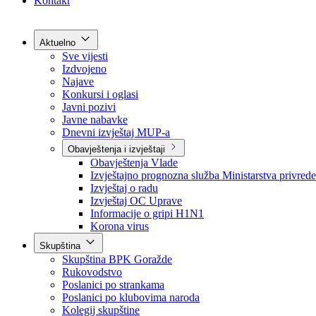
Grad Goražde
Foča-Ustikolina
Pale-Prača
Kontakt
Aktuelno
Sve vijesti
Izdvojeno
Najave
Konkursi i oglasi
Javni pozivi
Javne nabavke
Dnevni izvještaj MUP-a
Obavještenja i izvještaji
Obavještenja Vlade
Izvještajno prognozna služba Ministarstva privrede
Izvještaj o radu
Izvještaj OC Uprave
Informacije o gripi H1N1
Korona virus
Skupština
Skupština BPK Goražde
Rukovodstvo