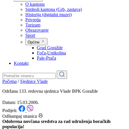
Planovi
Značajni dokumenti
O kantonu
O kantonu
Simboli kantona (Grb, zastava)
Historija (digitalni muzej)
Privreda
Turizam
Obrazovanje
Sport
Općine
Grad Goražde
Foča-Ustikolina
Pale-Prača
Kontakt
Početna
/
Sjednice Vlade
Održana 133. redovna sjednica Vlade BPK Goražde
Datum: 15.03.2006.
Podijeli: