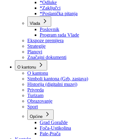
Program rada Skupštine
Budžet 2026
Zakoni
*Odluke
*Zaključci
*Poslanička pitanja
Vlada
Poslovnik
Program rada Vlade
Ekspoze premijera
Strategije
Planovi
Značajni dokumenti
O kantonu
O kantonu
Simboli kantona (Grb, zastava)
Historija (digitalni muzej)
Privreda
Turizam
Obrazovanje
Sport
Općine