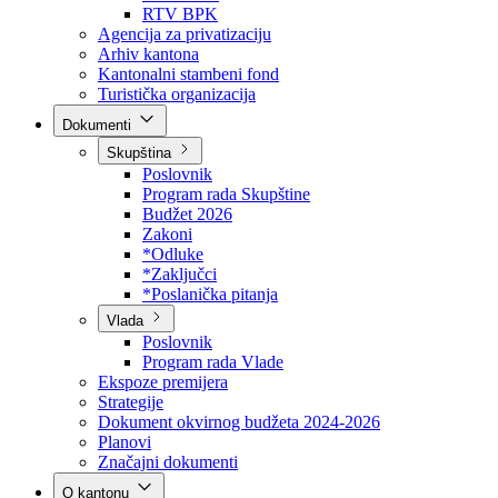
Direkcija za šumarstvo
Javna preduzeća
BPK šume
RTV BPK
Agencija za privatizaciju
Arhiv kantona
Kantonalni stambeni fond
Turistička organizacija
Dokumenti
Skupština
Poslovnik
Program rada Skupštine
Budžet 2026
Zakoni
*Odluke
*Zaključci
*Poslanička pitanja
Vlada
Poslovnik
Program rada Vlade
Ekspoze premijera
Strategije
Dokument okvirnog budžeta 2024-2026