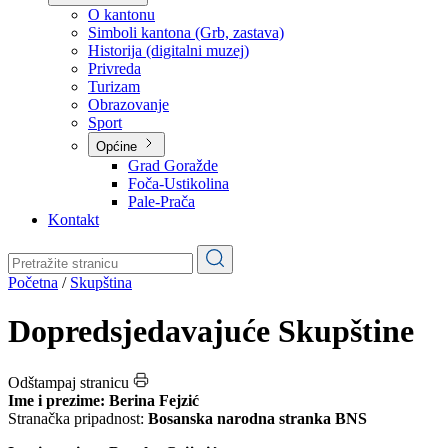
Planovi
Značajni dokumenti
O kantonu
O kantonu
Simboli kantona (Grb, zastava)
Historija (digitalni muzej)
Privreda
Turizam
Obrazovanje
Sport
Općine
Grad Goražde
Foča-Ustikolina
Pale-Prača
Kontakt
Početna
/
Skupština
Dopredsjedavajuće Skupštine
Odštampaj stranicu