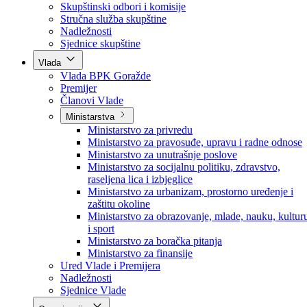
Poslanici po strankama
Poslanici po klubovima naroda
Kolegij skupštine
Skupštinski odbori i komisije
Stručna služba skupštine
Nadležnosti
Sjednice skupštine
Vlada
Vlada BPK Goražde
Premijer
Članovi Vlade
Ministarstva
Ministarstvo za privredu
Ministarstvo za pravosuđe, upravu i radne odnose
Ministarstvo za unutrašnje poslove
Ministarstvo za socijalnu politiku, zdravstvo,
raseljena lica i izbjeglice
Ministarstvo za urbanizam, prostorno uređenje i
zaštitu okoline
Ministarstvo za obrazovanje, mlade, nauku, kultur
i sport
Ministarstvo za boračka pitanja
Ministarstvo za finansije
Ured Vlade i Premijera