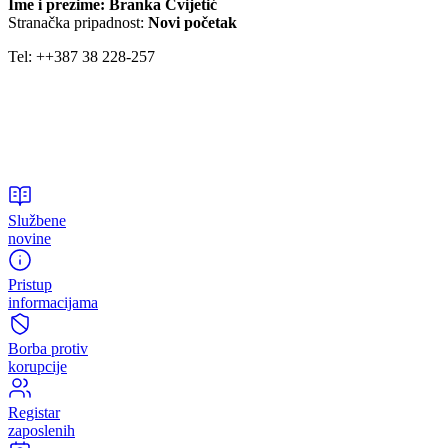
Ime i prezime: Berina Fejzić
Stranačka pripadnost:
Bosanska narodna stranka BNS
Ime i prezime: Branka Cvijetić
Stranačka pripadnost:
Novi početak
Tel: ++387 38 228-257
Službene
novine
Pristup
informacijama
Borba protiv
korupcije