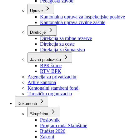
Zavod zdravstvenog osiguranja
Zavod za javno zdravstvo
Zavod za besplatnu pravnu pomoć
Pedagoški zavod
Uprave
Kantonalna uprava za inspekcijske poslove
Kantonalna uprava civilne zaštite
Direkcije
Direkcija za robne rezerve
Direkcija za ceste
Direkcija za šumarstvo
Javna preduzeća
BPK šume
RTV BPK
Agencija za privatizaciju
Arhiv kantona
Kantonalni stambeni fond
Turistička organizacija
Dokumenti
Skupština
Poslovnik