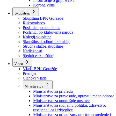
Izvještajno prognozna služba Ministarstva privrede
Izvještaj o radu
Izvještaj OC Uprave
Informacije o gripi H1N1
Korona virus
Skupština
Skupština BPK Goražde
Rukovodstvo
Poslanici po strankama
Poslanici po klubovima naroda
Kolegij skupštine
Skupštinski odbori i komisije
Stručna služba skupštine
Nadležnosti
Sjednice skupštine
Vlada
Vlada BPK Goražde
Premijer
Članovi Vlade
Ministarstva
Ministarstvo za privredu
Ministarstvo za pravosuđe, upravu i radne odnose
Ministarstvo za unutrašnje poslove