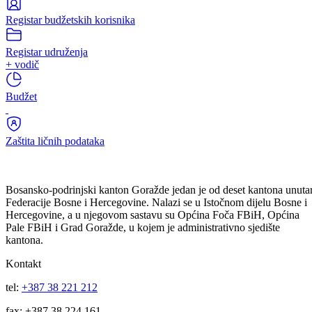
Registar
zaposlenih
Registar budžetskih korisnika
Registar udruženja
+ vodič
Budžet
Zaštita ličnih podataka