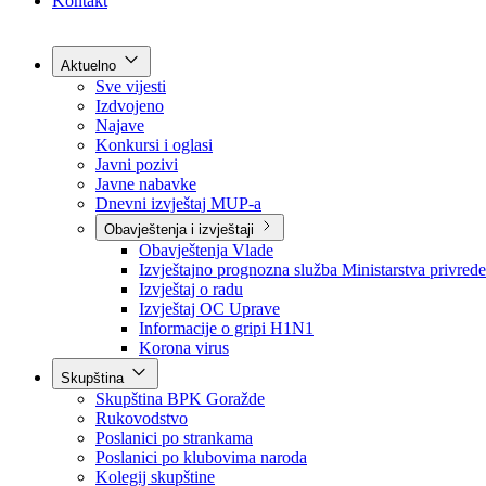
Grad Goražde
Foča-Ustikolina
Pale-Prača
Kontakt
Aktuelno
Sve vijesti
Izdvojeno
Najave
Konkursi i oglasi
Javni pozivi
Javne nabavke
Dnevni izvještaj MUP-a
Obavještenja i izvještaji
Obavještenja Vlade
Izvještajno prognozna služba Ministarstva privrede
Izvještaj o radu
Izvještaj OC Uprave
Informacije o gripi H1N1
Korona virus
Skupština
Skupština BPK Goražde
Rukovodstvo