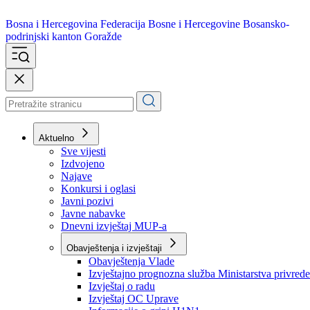
Bosna i Hercegovina
Federacija Bosne i Hercegovine
Bosansko-
podrinjski kanton Goražde
Aktuelno
Sve vijesti
Izdvojeno
Najave
Konkursi i oglasi
Javni pozivi
Javne nabavke
Dnevni izvještaj MUP-a
Obavještenja i izvještaji
Obavještenja Vlade