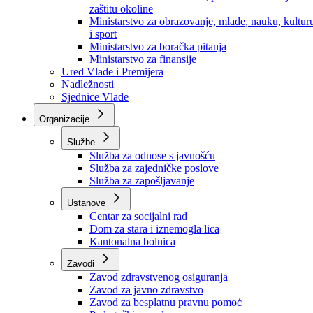
Ministarstvo za socijalnu politiku, zdravstvo,
raseljena lica i izbjeglice
Ministarstvo za urbanizam, prostorno uređenje i
zaštitu okoline
Ministarstvo za obrazovanje, mlade, nauku, kultur
i sport
Ministarstvo za boračka pitanja
Ministarstvo za finansije
Ured Vlade i Premijera
Nadležnosti
Sjednice Vlade
Organizacije
Službe
Služba za odnose s javnošću
Služba za zajedničke poslove
Služba za zapošljavanje
Ustanove
Centar za socijalni rad
Dom za stara i iznemogla lica
Kantonalna bolnica
Zavodi