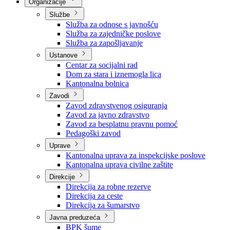
Nadležnosti
Sjednice Vlade
Organizacije
Službe
Služba za odnose s javnošću
Služba za zajedničke poslove
Služba za zapošljavanje
Ustanove
Centar za socijalni rad
Dom za stara i iznemogla lica
Kantonalna bolnica
Zavodi
Zavod zdravstvenog osiguranja
Zavod za javno zdravstvo
Zavod za besplatnu pravnu pomoć
Pedagoški zavod
Uprave
Kantonalna uprava za inspekcijske poslove
Kantonalna uprava civilne zaštite
Direkcije
Direkcija za robne rezerve
Direkcija za ceste