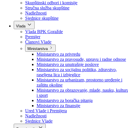
Poslanici po strankama
Poslanici po klubovima naroda
Kolegij skupštine
Skupštinski odbori i komisije
Stručna služba skupštine
Nadležnosti
Sjednice skupštine
Vlada
Vlada BPK Goražde
Premijer
Članovi Vlade
Ministarstva
Ministarstvo za privredu
Ministarstvo za pravosuđe, upravu i radne odnose
Ministarstvo za unutrašnje poslove
Ministarstvo za socijalnu politiku, zdravstvo,
raseljena lica i izbjeglice
Ministarstvo za urbanizam, prostorno uređenje i
zaštitu okoline
Ministarstvo za obrazovanje, mlade, nauku, kultur
i sport
Ministarstvo za boračka pitanja
Ministarstvo za finansije
Ured Vlade i Premijera