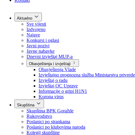
Grad Goražde
Foča-Ustikolina
Pale-Prača
Kontakt
Aktuelno
Sve vijesti
Izdvojeno
Najave
Konkursi i oglasi
Javni pozivi
Javne nabavke
Dnevni izvještaj MUP-a
Obavještenja i izvještaji
Obavještenja Vlade
Izvještajno prognozna služba Ministarstva privrede
Izvještaj o radu
Izvještaj OC Uprave
Informacije o gripi H1N1
Korona virus
Skupština
Skupština BPK Goražde
Rukovodstvo