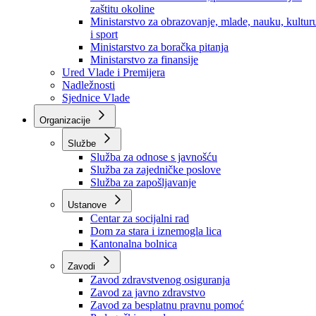
Ministarstvo za socijalnu politiku, zdravstvo,
raseljena lica i izbjeglice
Ministarstvo za urbanizam, prostorno uređenje i
zaštitu okoline
Ministarstvo za obrazovanje, mlade, nauku, kultur
i sport
Ministarstvo za boračka pitanja
Ministarstvo za finansije
Ured Vlade i Premijera
Nadležnosti
Sjednice Vlade
Organizacije
Službe
Služba za odnose s javnošću
Služba za zajedničke poslove
Služba za zapošljavanje
Ustanove
Centar za socijalni rad
Dom za stara i iznemogla lica
Kantonalna bolnica
Zavodi