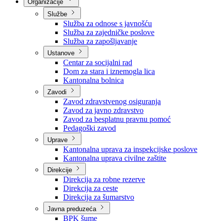
Nadležnosti
Sjednice Vlade
Organizacije
Službe
Služba za odnose s javnošću
Služba za zajedničke poslove
Služba za zapošljavanje
Ustanove
Centar za socijalni rad
Dom za stara i iznemogla lica
Kantonalna bolnica
Zavodi
Zavod zdravstvenog osiguranja
Zavod za javno zdravstvo
Zavod za besplatnu pravnu pomoć
Pedagoški zavod
Uprave
Kantonalna uprava za inspekcijske poslove
Kantonalna uprava civilne zaštite
Direkcije
Direkcija za robne rezerve
Direkcija za ceste