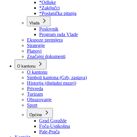
Program rada Skupštine
Budžet 2026
Zakoni
*Odluke
*Zaključci
*Poslanička pitanja
Vlada
Poslovnik
Program rada Vlade
Ekspoze premijera
Strategije
Planovi
Značajni dokumenti
O kantonu
O kantonu
Simboli kantona (Grb, zastava)
Historija (digitalni muzej)
Privreda
Turizam
Obrazovanje
Sport
Općine