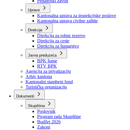
Zavod zdravstvenog osiguranja
Zavod za javno zdravstvo
Zavod za besplatnu pravnu pomoć
Pedagoški zavod
Uprave
Kantonalna uprava za inspekcijske poslove
Kantonalna uprava civilne zaštite
Direkcije
Direkcija za robne rezerve
Direkcija za ceste
Direkcija za šumarstvo
Javna preduzeća
BPK šume
RTV BPK
Agencija za privatizaciju
Arhiv kantona
Kantonalni stambeni fond
Turistička organizacija
Dokumenti
Skupština
Poslovnik