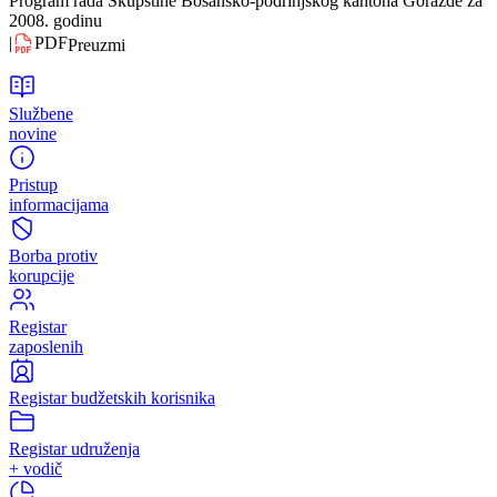
Preuzmi
2008.godina
Program rada Skupštine Bosansko-podrinjskog kantona Goražde za
2008. godinu
|
PDF
Preuzmi
Službene
novine
Pristup
informacijama
Borba protiv
korupcije
Registar
zaposlenih
Registar budžetskih korisnika