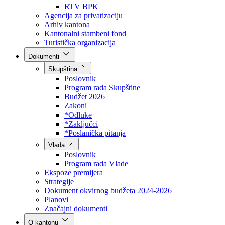
Direkcija za šumarstvo
Javna preduzeća
BPK šume
RTV BPK
Agencija za privatizaciju
Arhiv kantona
Kantonalni stambeni fond
Turistička organizacija
Dokumenti
Skupština
Poslovnik
Program rada Skupštine
Budžet 2026
Zakoni
*Odluke
*Zaključci
*Poslanička pitanja
Vlada
Poslovnik
Program rada Vlade
Ekspoze premijera
Strategije
Dokument okvirnog budžeta 2024-2026