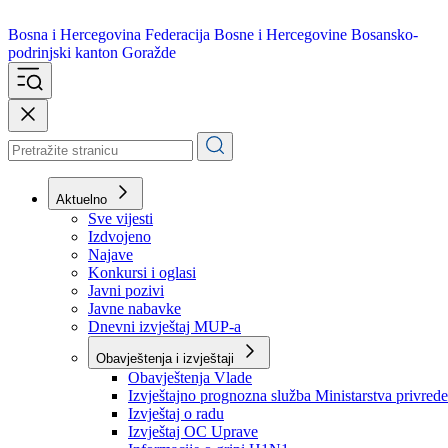
Bosna i Hercegovina
Federacija Bosne i Hercegovine
Bosansko-
podrinjski kanton Goražde
Aktuelno
Sve vijesti
Izdvojeno
Najave
Konkursi i oglasi
Javni pozivi
Javne nabavke
Dnevni izvještaj MUP-a
Obavještenja i izvještaji
Obavještenja Vlade