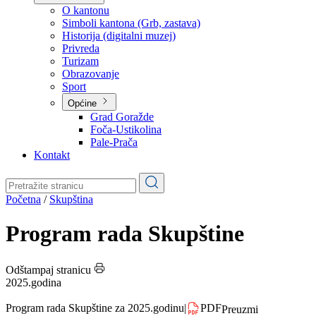
Planovi
Značajni dokumenti
O kantonu
O kantonu
Simboli kantona (Grb, zastava)
Historija (digitalni muzej)
Privreda
Turizam
Obrazovanje
Sport
Općine
Grad Goražde
Foča-Ustikolina
Pale-Prača
Kontakt
Početna
/
Skupština
Program rada Skupštine
Odštampaj stranicu