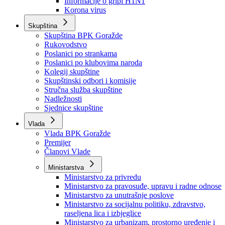
Izvještajno prognozna služba Ministarstva privrede
Izvještaj o radu
Izvještaj OC Uprave
Informacije o gripi H1N1
Korona virus
Skupština
Skupština BPK Goražde
Rukovodstvo
Poslanici po strankama
Poslanici po klubovima naroda
Kolegij skupštine
Skupštinski odbori i komisije
Stručna služba skupštine
Nadležnosti
Sjednice skupštine
Vlada
Vlada BPK Goražde
Premijer
Članovi Vlade
Ministarstva
Ministarstvo za privredu
Ministarstvo za pravosuđe, upravu i radne odnose
Ministarstvo za unutrašnje poslove