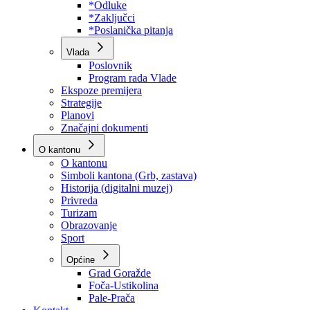
Program rada Skupštine
Budžet 2026
Zakoni
*Odluke
*Zaključci
*Poslanička pitanja
Vlada
Poslovnik
Program rada Vlade
Ekspoze premijera
Strategije
Planovi
Značajni dokumenti
O kantonu
O kantonu
Simboli kantona (Grb, zastava)
Historija (digitalni muzej)
Privreda
Turizam
Obrazovanje
Sport
Općine