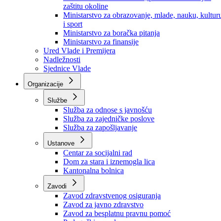
Ministarstvo za socijalnu politiku, zdravstvo,
raseljena lica i izbjeglice
Ministarstvo za urbanizam, prostorno uređenje i
zaštitu okoline
Ministarstvo za obrazovanje, mlade, nauku, kultur
i sport
Ministarstvo za boračka pitanja
Ministarstvo za finansije
Ured Vlade i Premijera
Nadležnosti
Sjednice Vlade
Organizacije
Službe
Služba za odnose s javnošću
Služba za zajedničke poslove
Služba za zapošljavanje
Ustanove
Centar za socijalni rad
Dom za stara i iznemogla lica
Kantonalna bolnica
Zavodi