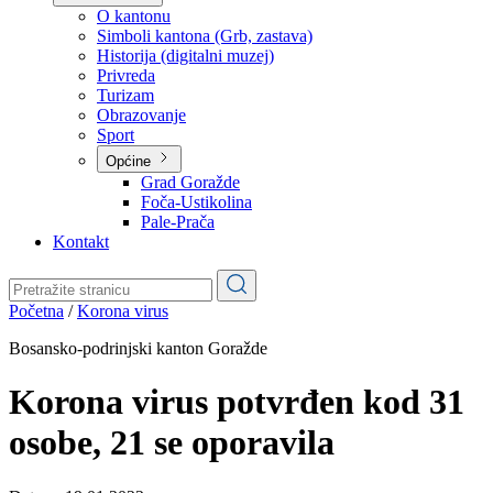
Planovi
Značajni dokumenti
O kantonu
O kantonu
Simboli kantona (Grb, zastava)
Historija (digitalni muzej)
Privreda
Turizam
Obrazovanje
Sport
Općine
Grad Goražde
Foča-Ustikolina
Pale-Prača
Kontakt
Početna
/
Korona virus
Bosansko-podrinjski kanton Goražde
Korona virus potvrđen kod 31