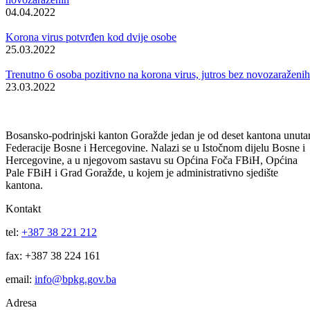
U protekla 24 sata, nakon testiranja 92 uzorka, infekcija korona virus
potvrđena je kod 29 osoba iz Goražda, dvije su iz Ustikoline.
Prema podacima Zavoda za javno zdravstvo, u Kliničkom centru u
Sarajevu na liječenju se nalaze 23 osobe, dok su u Kantonalnoj bolnic
hospitalizirana tri pacijenta. Na području našeg Kantona trenutno je
275 osoba pozitivno na korona virus, dok se u izolaciji nalazi 563 lica
Od početka pandemije s područja BPK Goražde oporavilo se 2676
osoba.
www.bpkg.gov.ba/www. rtvbpk.ba
Korona virus
Vidi sve