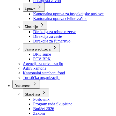
Zavod zdravstvenog osiguranja
Zavod za javno zdravstvo
Zavod za besplatnu pravnu pomoć
Pedagoški zavod
Uprave
Kantonalna uprava za inspekcijske poslove
Kantonalna uprava civilne zaštite
Direkcije
Direkcija za robne rezerve
Direkcija za ceste
Direkcija za šumarstvo
Javna preduzeća
BPK šume
RTV BPK
Agencija za privatizaciju
Arhiv kantona
Kantonalni stambeni fond
Turistička organizacija
Dokumenti
Skupština
Poslovnik