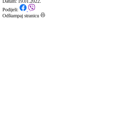
osobe, 21 se oporavila
Datum: 19.01.2022.
Podijeli:
Odštampaj stranicu