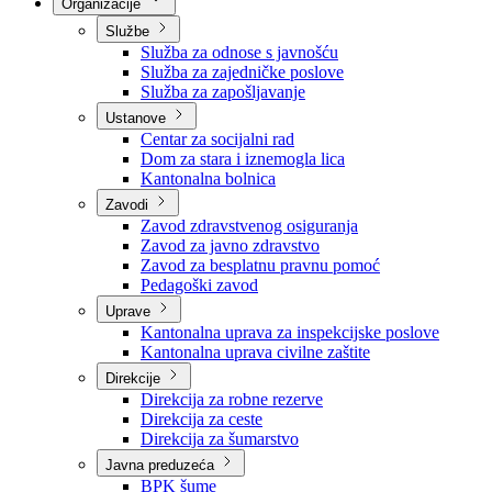
Nadležnosti
Sjednice Vlade
Organizacije
Službe
Služba za odnose s javnošću
Služba za zajedničke poslove
Služba za zapošljavanje
Ustanove
Centar za socijalni rad
Dom za stara i iznemogla lica
Kantonalna bolnica
Zavodi
Zavod zdravstvenog osiguranja
Zavod za javno zdravstvo
Zavod za besplatnu pravnu pomoć
Pedagoški zavod
Uprave
Kantonalna uprava za inspekcijske poslove
Kantonalna uprava civilne zaštite
Direkcije
Direkcija za robne rezerve
Direkcija za ceste