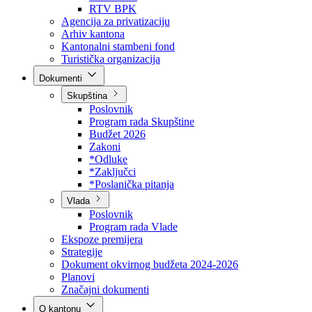
Direkcija za šumarstvo
Javna preduzeća
BPK šume
RTV BPK
Agencija za privatizaciju
Arhiv kantona
Kantonalni stambeni fond
Turistička organizacija
Dokumenti
Skupština
Poslovnik
Program rada Skupštine
Budžet 2026
Zakoni
*Odluke
*Zaključci
*Poslanička pitanja
Vlada
Poslovnik
Program rada Vlade
Ekspoze premijera
Strategije
Dokument okvirnog budžeta 2024-2026