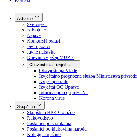
Grad Goražde
Foča-Ustikolina
Pale-Prača
Kontakt
Aktuelno
Sve vijesti
Izdvojeno
Najave
Konkursi i oglasi
Javni pozivi
Javne nabavke
Dnevni izvještaj MUP-a
Obavještenja i izvještaji
Obavještenja Vlade
Izvještajno prognozna služba Ministarstva privrede
Izvještaj o radu
Izvještaj OC Uprave
Informacije o gripi H1N1
Korona virus
Skupština
Skupština BPK Goražde
Rukovodstvo