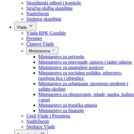
Poslanici po strankama
Poslanici po klubovima naroda
Kolegij skupštine
Skupštinski odbori i komisije
Stručna služba skupštine
Nadležnosti
Sjednice skupštine
Vlada
Vlada BPK Goražde
Premijer
Članovi Vlade
Ministarstva
Ministarstvo za privredu
Ministarstvo za pravosuđe, upravu i radne odnose
Ministarstvo za unutrašnje poslove
Ministarstvo za socijalnu politiku, zdravstvo,
raseljena lica i izbjeglice
Ministarstvo za urbanizam, prostorno uređenje i
zaštitu okoline
Ministarstvo za obrazovanje, mlade, nauku, kultur
i sport
Ministarstvo za boračka pitanja
Ministarstvo za finansije
Ured Vlade i Premijera