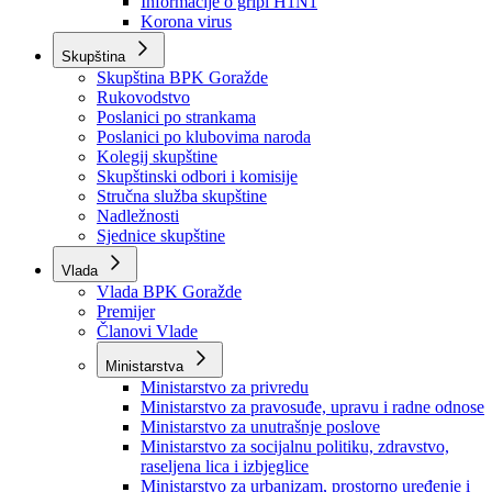
Izvještajno prognozna služba Ministarstva privrede
Izvještaj o radu
Izvještaj OC Uprave
Informacije o gripi H1N1
Korona virus
Skupština
Skupština BPK Goražde
Rukovodstvo
Poslanici po strankama
Poslanici po klubovima naroda
Kolegij skupštine
Skupštinski odbori i komisije
Stručna služba skupštine
Nadležnosti
Sjednice skupštine
Vlada
Vlada BPK Goražde
Premijer
Članovi Vlade
Ministarstva
Ministarstvo za privredu
Ministarstvo za pravosuđe, upravu i radne odnose
Ministarstvo za unutrašnje poslove