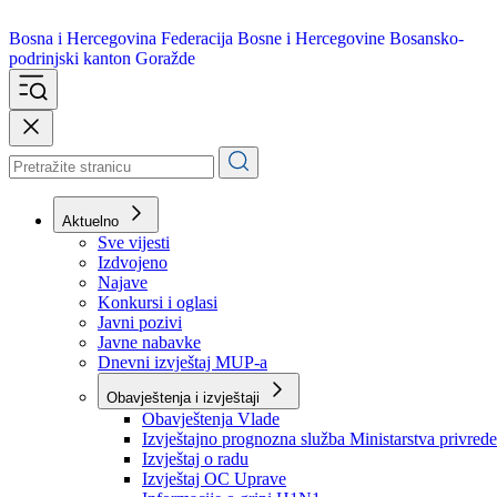
Bosna i Hercegovina
Federacija Bosne i Hercegovine
Bosansko-
podrinjski kanton Goražde
Aktuelno
Sve vijesti
Izdvojeno
Najave
Konkursi i oglasi
Javni pozivi
Javne nabavke
Dnevni izvještaj MUP-a
Obavještenja i izvještaji
Obavještenja Vlade