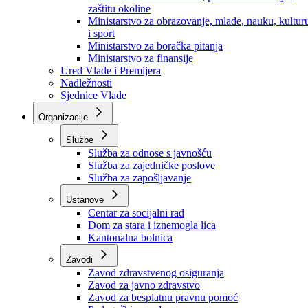
Ministarstvo za socijalnu politiku, zdravstvo,
raseljena lica i izbjeglice
Ministarstvo za urbanizam, prostorno uređenje i
zaštitu okoline
Ministarstvo za obrazovanje, mlade, nauku, kultur
i sport
Ministarstvo za boračka pitanja
Ministarstvo za finansije
Ured Vlade i Premijera
Nadležnosti
Sjednice Vlade
Organizacije
Službe
Služba za odnose s javnošću
Služba za zajedničke poslove
Služba za zapošljavanje
Ustanove
Centar za socijalni rad
Dom za stara i iznemogla lica
Kantonalna bolnica
Zavodi