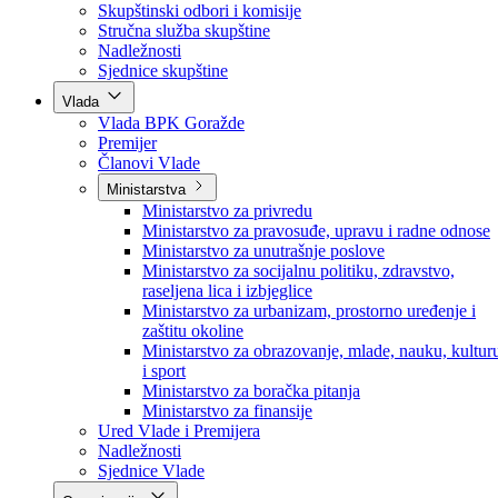
Poslanici po strankama
Poslanici po klubovima naroda
Kolegij skupštine
Skupštinski odbori i komisije
Stručna služba skupštine
Nadležnosti
Sjednice skupštine
Vlada
Vlada BPK Goražde
Premijer
Članovi Vlade
Ministarstva
Ministarstvo za privredu
Ministarstvo za pravosuđe, upravu i radne odnose
Ministarstvo za unutrašnje poslove
Ministarstvo za socijalnu politiku, zdravstvo,
raseljena lica i izbjeglice
Ministarstvo za urbanizam, prostorno uređenje i
zaštitu okoline
Ministarstvo za obrazovanje, mlade, nauku, kultur
i sport
Ministarstvo za boračka pitanja
Ministarstvo za finansije
Ured Vlade i Premijera