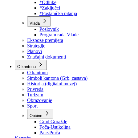
Program rada Skupštine
Budžet 2026
Zakoni
*Odluke
*Zaključci
*Poslanička pitanja
Vlada
Poslovnik
Program rada Vlade
Ekspoze premijera
Strategije
Planovi
Značajni dokumenti
O kantonu
O kantonu
Simboli kantona (Grb, zastava)
Historija (digitalni muzej)
Privreda
Turizam
Obrazovanje
Sport
Općine