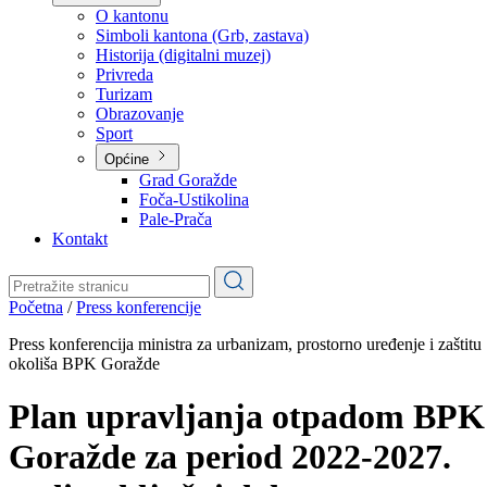
Planovi
Značajni dokumenti
O kantonu
O kantonu
Simboli kantona (Grb, zastava)
Historija (digitalni muzej)
Privreda
Turizam
Obrazovanje
Sport
Općine
Grad Goražde
Foča-Ustikolina
Pale-Prača
Kontakt
Početna
/
Press konferencije
Press konferencija ministra za urbanizam, prostorno uređenje i zaštitu
okoliša BPK Goražde
Plan upravljanja otpadom BPK