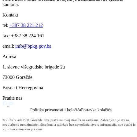
deponije Trešnjica potrebno između 14 i 16 miliona KM. BPK kanto
je već učestvovao sa 70.000 KM za izradu projektne dokumentacije z
deponiju Trešnjica, u 2020.godini dobijena je građevinska dozvola,
urađeni su pristupni putevi.
Ministar ističe da se ovaj projekt može raditi u etapama te da Grad
Goražde po ovom pitanju ima podršku Vlade BPK Goražde i njenog
resornog ministarstva urbanizma, a sve u interesu građana ovog
kantona.
Press konferencije
Vidi sve