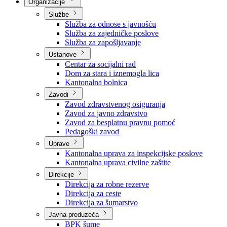
Nadležnosti
Sjednice Vlade
Organizacije
Službe
Služba za odnose s javnošću
Služba za zajedničke poslove
Služba za zapošljavanje
Ustanove
Centar za socijalni rad
Dom za stara i iznemogla lica
Kantonalna bolnica
Zavodi
Zavod zdravstvenog osiguranja
Zavod za javno zdravstvo
Zavod za besplatnu pravnu pomoć
Pedagoški zavod
Uprave
Kantonalna uprava za inspekcijske poslove
Kantonalna uprava civilne zaštite
Direkcije
Direkcija za robne rezerve
Direkcija za ceste