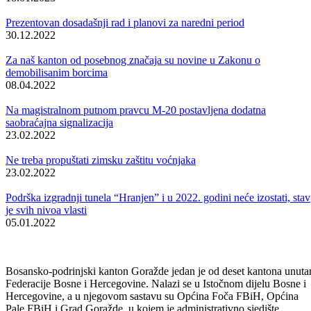
sastavu Kantona, a kad one donesu svoje planove, sistem upravljanja
otpadom bit će kompletno planiran, kaže ministar Krunić.
„ Bez ovog dokumenta ne mogu se realizovati nikakvi ozbiljni projekt
iz oblasti upravljanja otpadom (izgradnja regionalnih centara, sanacija
postojećih općinskih deponija i njihovo prilagođavanje regionalnom
konceptu, sanacija divljih deponija) i on je najvećem broju slučajeva
uslov za dodjelu grant ili drugih povoljnih sredstava za realizaciju
projekata iz ove oblasti. Naime, ovaj Plan je predvidio određene
investicije, pogotovo što se tiče uklanjanja divljih, nelegalnih deponija
trenutno što imamo u gradu Goraždu i otvaranje i investiranje u novu
deponiju. Čak imaju i procijenjene projektne vrijednosti koliko će
nešto da košta u ovom momentu. Takođe, mi smo u skladu sa ovim
Planom već poslali federalnoj Vladi da na Listu javnih investicija stav
projekat izgradnje deponiju Trešnjica, a mi smo i ranije na Listi javnih
investicija bili uvršteni kao potencijani korisnici. Ovim se otvara dosta
stvari, kao što sam već pomenuo, za povlačenje sredstava s viših nivo
vlasti i isto tako i prema fondovima međunarodnih organizacija koje s
veoma zahtjevne pri apliciranju prema njihovim fondovima“- riječi su
kantonalnog ministra za urbanizam.
Ono što svakako najviše zanima građane Goražda je i podatak da je u
Planu upravljanja otpadom BPK Goražde za period 2022-2027.
godina planirano zatvaranje, saniranje i konzerviranje deponije Šišeta 
otvaranje nove deponije. Gruba procjena je da za izgradnju nove