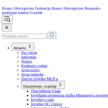
Bosna i Hercegovina
Federacija Bosne i Hercegovine
Bosansko-
podrinjski kanton Goražde
Aktuelno
Sve vijesti
Izdvojeno
Najave
Konkursi i oglasi
Javni pozivi
Javne nabavke
Dnevni izvještaj MUP-a
Obavještenja i izvještaji
Obavještenja Vlade