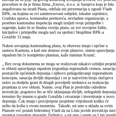
Skupština Bosansko-podrinjskog kantona Goražde na svojoj
posljednjoj sjednici usvojila je Plan upravljanja otpadom BPK Goraž
za period 2022-2027. godina.