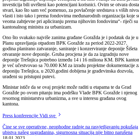
Donošenje ovog planskog dokumenta, prema riječima ministra za
urbanizam, prostorno uređenje i zaštitu okoline u Vladi BPK Goražde
Bojana Krunića, zakonska je obaveza svakog kantona u Federaciji
BiH i osnova je za planiranje upravljanja otpadom kako na nivou
Kantona, tako i na nivou općina.
Plan upravljanja otpadom BPK Goražde za period 2022-2027. godin
u skladu je sa federalnom Strategijom o zaštiti okoliša i Zakonom o
upravljanju otpadom i jedan je od najvažnijih dokumenata aktuelnih u
ovo vrijeme, naglasio je ministar Krunić koji je izrazio zadovoljstvo š
su skupštinski zastupnici shvatili ozbiljnost njegovog donošenja te ga
usvojili jednoglasno.
Izdvaja da su prije njegovog konačnog usvajanja izvršene sve potreb
procedure te da je firma firma „Enova„ d.o.o. iz Sarajeva koja je bila
angažovana na izradi Plana, održala niz prezentacija u zgradi Vlade
BPK, na kojima su svi zainteresovani subjekti, lokalne zajednice,
Gradska uprava, komunalna preduzeća, nevladine organizacije, a
posebno kantonalna inspekcija mogli iznijeti svoje primjedbe i
sugestije, kako bi se finalna verzija plana, uz sve usvojene žalbe,
inicijative i primjedbe mogla naći na sjednici Skupštine BPK-a
Goražde 31.maja.
Nakon usvajanja kantonalnog plana, tu obavezu imaju i općine u