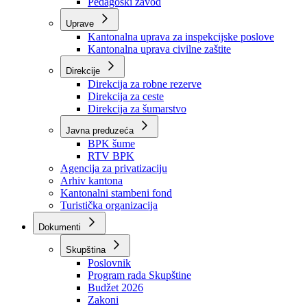
Zavod zdravstvenog osiguranja
Zavod za javno zdravstvo
Zavod za besplatnu pravnu pomoć
Pedagoški zavod
Uprave
Kantonalna uprava za inspekcijske poslove
Kantonalna uprava civilne zaštite
Direkcije
Direkcija za robne rezerve
Direkcija za ceste
Direkcija za šumarstvo
Javna preduzeća
BPK šume
RTV BPK
Agencija za privatizaciju
Arhiv kantona
Kantonalni stambeni fond
Turistička organizacija
Dokumenti
Skupština
Poslovnik