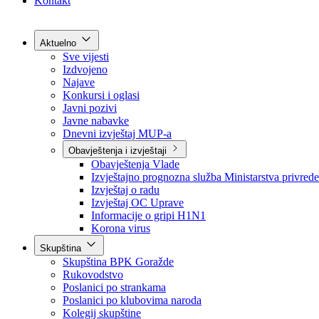
Grad Goražde
Foča-Ustikolina
Pale-Prača
Kontakt
Aktuelno
Sve vijesti
Izdvojeno
Najave
Konkursi i oglasi
Javni pozivi
Javne nabavke
Dnevni izvještaj MUP-a
Obavještenja i izvještaji
Obavještenja Vlade
Izvještajno prognozna služba Ministarstva privrede
Izvještaj o radu
Izvještaj OC Uprave
Informacije o gripi H1N1
Korona virus
Skupština
Skupština BPK Goražde
Rukovodstvo