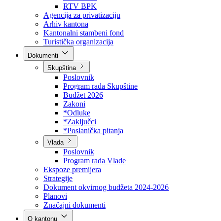
Direkcija za šumarstvo
Javna preduzeća
BPK šume
RTV BPK
Agencija za privatizaciju
Arhiv kantona
Kantonalni stambeni fond
Turistička organizacija
Dokumenti
Skupština
Poslovnik
Program rada Skupštine
Budžet 2026
Zakoni
*Odluke
*Zaključci
*Poslanička pitanja
Vlada
Poslovnik
Program rada Vlade
Ekspoze premijera
Strategije
Dokument okvirnog budžeta 2024-2026