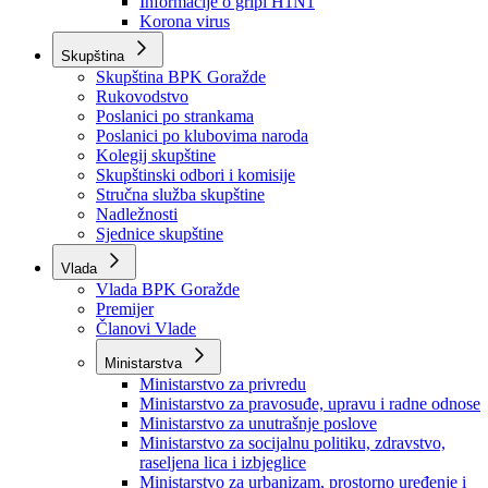
Izvještajno prognozna služba Ministarstva privrede
Izvještaj o radu
Izvještaj OC Uprave
Informacije o gripi H1N1
Korona virus
Skupština
Skupština BPK Goražde
Rukovodstvo
Poslanici po strankama
Poslanici po klubovima naroda
Kolegij skupštine
Skupštinski odbori i komisije
Stručna služba skupštine
Nadležnosti
Sjednice skupštine
Vlada
Vlada BPK Goražde
Premijer
Članovi Vlade
Ministarstva
Ministarstvo za privredu
Ministarstvo za pravosuđe, upravu i radne odnose
Ministarstvo za unutrašnje poslove