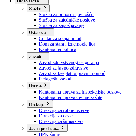
Nadležnosti
Sjednice Vlade
Organizacije
Službe
Služba za odnose s javnošću
Služba za zajedničke poslove
Služba za zapošljavanje
Ustanove
Centar za socijalni rad
Dom za stara i iznemogla lica
Kantonalna bolnica
Zavodi
Zavod zdravstvenog osiguranja
Zavod za javno zdravstvo
Zavod za besplatnu pravnu pomoć
Pedagoški zavod
Uprave
Kantonalna uprava za inspekcijske poslove
Kantonalna uprava civilne zaštite
Direkcije
Direkcija za robne rezerve
Direkcija za ceste