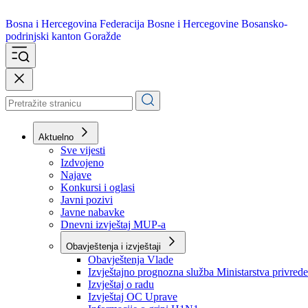
Bosna i Hercegovina
Federacija Bosne i Hercegovine
Bosansko-
podrinjski kanton Goražde
Aktuelno
Sve vijesti
Izdvojeno
Najave
Konkursi i oglasi
Javni pozivi
Javne nabavke
Dnevni izvještaj MUP-a
Obavještenja i izvještaji
Obavještenja Vlade