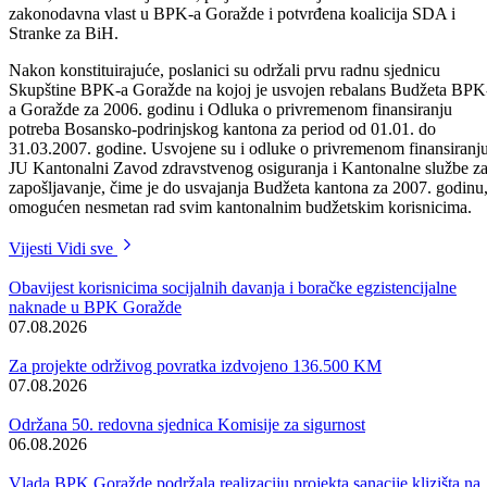
napustili su sjednicu, čime je skupštinska većina ostala bez kvoruma.
Nakon pauza i mukotrpnih ubjeđivanja, Salko Podrug, poslanik iz
SBiH, vratio se na sjednicu, pa je tako na kraju konstituisana
zakonodavna vlast u BPK-a Goražde i potvrđena koalicija SDA i
Stranke za BiH.
Nakon konstituirajuće, poslanici su održali prvu radnu sjednicu
Skupštine BPK-a Goražde na kojoj je usvojen rebalans Budžeta BPK
a Goražde za 2006. godinu i Odluka o privremenom finansiranju
potreba Bosansko-podrinjskog kantona za period od 01.01. do
31.03.2007. godine. Usvojene su i odluke o privremenom finansiranj
JU Kantonalni Zavod zdravstvenog osiguranja i Kantonalne službe z
zapošljavanje, čime je do usvajanja Budžeta kantona za 2007. godinu
omogućen nesmetan rad svim kantonalnim budžetskim korisnicima.
Vijesti
Vidi sve