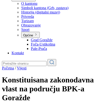
Planovi
Značajni dokumenti
O kantonu
O kantonu
Simboli kantona (Grb, zastava)
Historija (digitalni muzej)
Privreda
Turizam
Obrazovanje
Sport
Općine
Grad Goražde
Foča-Ustikolina
Pale-Prača
Kontakt
Početna
/
Vijesti
Konstituisana zakonodavna
vlast na području BPK-a