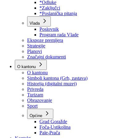
Program rada Skupštine
Budžet 2026
Zakoni
*Odluke
*Zaključci
*Poslanička pitanja
Vlada
Poslovnik
Program rada Vlade
Ekspoze premijera
Strategije
Planovi
Značajni dokumenti
O kantonu
O kantonu
Simboli kantona (Grb, zastava)
Historija (digitalni muzej)
Privreda
Turizam
Obrazovanje
Sport
Općine