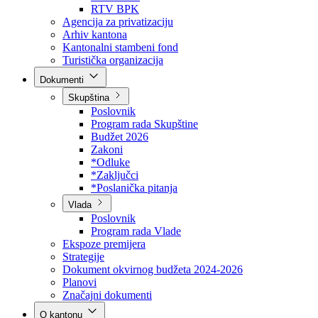
Direkcija za šumarstvo
Javna preduzeća
BPK šume
RTV BPK
Agencija za privatizaciju
Arhiv kantona
Kantonalni stambeni fond
Turistička organizacija
Dokumenti
Skupština
Poslovnik
Program rada Skupštine
Budžet 2026
Zakoni
*Odluke
*Zaključci
*Poslanička pitanja
Vlada
Poslovnik
Program rada Vlade
Ekspoze premijera
Strategije
Dokument okvirnog budžeta 2024-2026