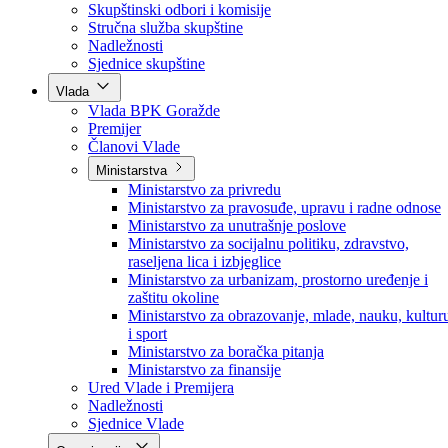
Poslanici po strankama
Poslanici po klubovima naroda
Kolegij skupštine
Skupštinski odbori i komisije
Stručna služba skupštine
Nadležnosti
Sjednice skupštine
Vlada
Vlada BPK Goražde
Premijer
Članovi Vlade
Ministarstva
Ministarstvo za privredu
Ministarstvo za pravosuđe, upravu i radne odnose
Ministarstvo za unutrašnje poslove
Ministarstvo za socijalnu politiku, zdravstvo,
raseljena lica i izbjeglice
Ministarstvo za urbanizam, prostorno uređenje i
zaštitu okoline
Ministarstvo za obrazovanje, mlade, nauku, kultur
i sport
Ministarstvo za boračka pitanja
Ministarstvo za finansije
Ured Vlade i Premijera