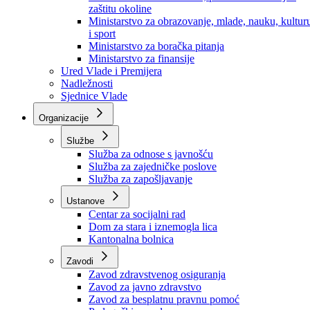
Ministarstvo za socijalnu politiku, zdravstvo,
raseljena lica i izbjeglice
Ministarstvo za urbanizam, prostorno uređenje i
zaštitu okoline
Ministarstvo za obrazovanje, mlade, nauku, kultur
i sport
Ministarstvo za boračka pitanja
Ministarstvo za finansije
Ured Vlade i Premijera
Nadležnosti
Sjednice Vlade
Organizacije
Službe
Služba za odnose s javnošću
Služba za zajedničke poslove
Služba za zapošljavanje
Ustanove
Centar za socijalni rad
Dom za stara i iznemogla lica
Kantonalna bolnica
Zavodi