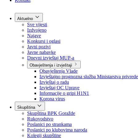
Grad Goražde
Foča-Ustikolina
Pale-Prača
Kontakt
Aktuelno
Sve vijesti
Izdvojeno
Najave
Konkursi i oglasi
Javni pozivi
Javne nabavke
Dnevni izvještaj MUP-a
Obavještenja i izvještaji
Obavještenja Vlade
Izvještajno prognozna služba Ministarstva privrede
Izvještaj o radu
Izvještaj OC Uprave
Informacije o gripi H1N1
Korona virus
Skupština
Skupština BPK Goražde
Rukovodstvo