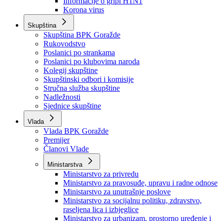
Izvještajno prognozna služba Ministarstva privrede
Izvještaj o radu
Izvještaj OC Uprave
Informacije o gripi H1N1
Korona virus
Skupština
Skupština BPK Goražde
Rukovodstvo
Poslanici po strankama
Poslanici po klubovima naroda
Kolegij skupštine
Skupštinski odbori i komisije
Stručna služba skupštine
Nadležnosti
Sjednice skupštine
Vlada
Vlada BPK Goražde
Premijer
Članovi Vlade
Ministarstva
Ministarstvo za privredu
Ministarstvo za pravosuđe, upravu i radne odnose
Ministarstvo za unutrašnje poslove