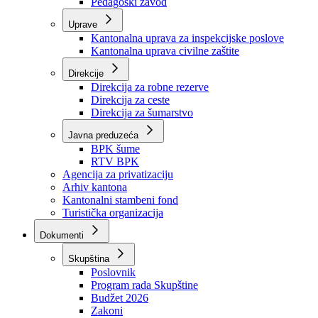
Zavod zdravstvenog osiguranja
Zavod za javno zdravstvo
Zavod za besplatnu pravnu pomoć
Pedagoški zavod
Uprave
Kantonalna uprava za inspekcijske poslove
Kantonalna uprava civilne zaštite
Direkcije
Direkcija za robne rezerve
Direkcija za ceste
Direkcija za šumarstvo
Javna preduzeća
BPK šume
RTV BPK
Agencija za privatizaciju
Arhiv kantona
Kantonalni stambeni fond
Turistička organizacija
Dokumenti
Skupština
Poslovnik