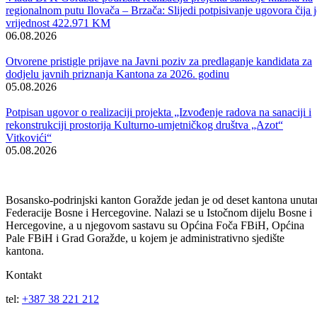
Obavijest korisnicima socijalnih davanja i boračke egzistencijalne
naknade u BPK Goražde
07.08.2026