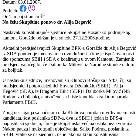
Goražde
Datum: 03.01.2007.
Podijeli:
Odštampaj stranicu
Na čelu Skupštine ponovo dr. Alija Begović
Nastavak konstituirajuće sjednice Skupštine Bosansko-podrinjskog
kantona Goražde održan je u srijedu 27.12.2006.godine.
Aktuelni predsjedavajući Skupštine BPK-a Goražde dr. Alija Begović
iz SDA ponovo je imenovan na ovu dužnost, čime je ispoštovan prvi
dio sporazuma SBiH i SDA o koaliranju u ovom Kantonu. Zamjenik
predsjedavajućeg bit će Daliborka Milović iz Narodne stranke radom
za boljitak.
U nastavku sjednice, imenovani su Klubovi Bošnjaka i Srba, čiji su
predsjednici i potpredsjednici Envera Džemidžić (SBiH) i Alija
Begović (SDA), te Dragomir Bilić (SDP) i Daliborka Milović (NS
Radom za boljitak), a utvrđene su i liste kandidata za Dom naroda
Parlamenta FBiH.
Zbog neslaganja sa načinom rada Klubova naroda i utvrđivanjem listi
kandidata, šest poslanika SDP-a, dva iz SBiH i jedan iz BPS-a