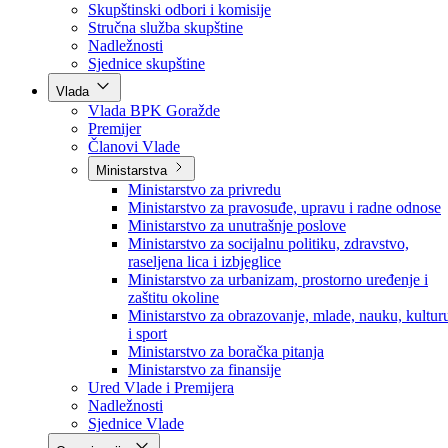
Poslanici po strankama
Poslanici po klubovima naroda
Kolegij skupštine
Skupštinski odbori i komisije
Stručna služba skupštine
Nadležnosti
Sjednice skupštine
Vlada
Vlada BPK Goražde
Premijer
Članovi Vlade
Ministarstva
Ministarstvo za privredu
Ministarstvo za pravosuđe, upravu i radne odnose
Ministarstvo za unutrašnje poslove
Ministarstvo za socijalnu politiku, zdravstvo,
raseljena lica i izbjeglice
Ministarstvo za urbanizam, prostorno uređenje i
zaštitu okoline
Ministarstvo za obrazovanje, mlade, nauku, kultur
i sport
Ministarstvo za boračka pitanja
Ministarstvo za finansije
Ured Vlade i Premijera