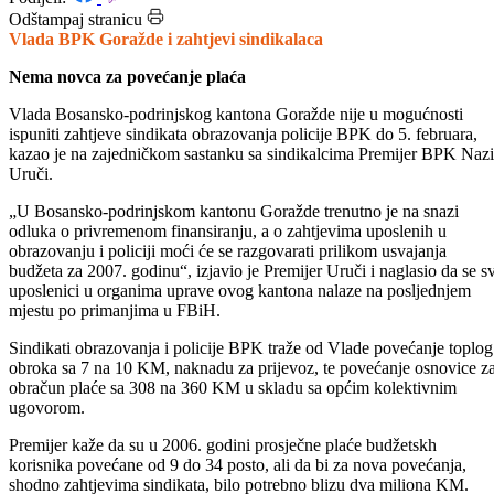
Datum: 01.02.2007.
Podijeli:
Odštampaj stranicu
Vlada BPK Goražde i zahtjevi sindikalaca
Nema novca za povećanje plaća
Vlada Bosansko-podrinjskog kantona Goražde nije u mogućnosti
ispuniti zahtjeve sindikata obrazovanja policije BPK do 5. februara,
kazao je na zajedničkom sastanku sa sindikalcima Premijer BPK Nazi
Uruči.
„U Bosansko-podrinjskom kantonu Goražde trenutno je na snazi
odluka o privremenom finansiranju, a o zahtjevima uposlenih u
obrazovanju i policiji moći će se razgovarati prilikom usvajanja
budžeta za 2007. godinu“, izjavio je Premijer Uruči i naglasio da se sv
uposlenici u organima uprave ovog kantona nalaze na posljednjem
mjestu po primanjima u FBiH.
Sindikati obrazovanja i policije BPK traže od Vlade povećanje toplog
obroka sa 7 na 10 KM, naknadu za prijevoz, te povećanje osnovice z
obračun plaće sa 308 na 360 KM u skladu sa općim kolektivnim
ugovorom.