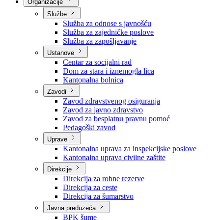
Nadležnosti
Sjednice Vlade
Organizacije
Službe
Služba za odnose s javnošću
Služba za zajedničke poslove
Služba za zapošljavanje
Ustanove
Centar za socijalni rad
Dom za stara i iznemogla lica
Kantonalna bolnica
Zavodi
Zavod zdravstvenog osiguranja
Zavod za javno zdravstvo
Zavod za besplatnu pravnu pomoć
Pedagoški zavod
Uprave
Kantonalna uprava za inspekcijske poslove
Kantonalna uprava civilne zaštite
Direkcije
Direkcija za robne rezerve
Direkcija za ceste