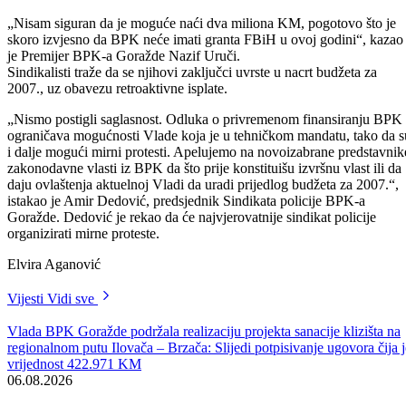
Premijer kaže da su u 2006. godini prosječne plaće budžetskh
korisnika povećane od 9 do 34 posto, ali da bi za nova povećanja,
shodno zahtjevima sindikata, bilo potrebno blizu dva miliona KM.
„Nisam siguran da je moguće naći dva miliona KM, pogotovo što je
skoro izvjesno da BPK neće imati granta FBiH u ovoj godini“, kazao
je Premijer BPK-a Goražde Nazif Uruči.
Sindikalisti traže da se njihovi zaključci uvrste u nacrt budžeta za
2007., uz obavezu retroaktivne isplate.
„Nismo postigli saglasnost. Odluka o privremenom finansiranju BPK
ograničava mogućnosti Vlade koja je u tehničkom mandatu, tako da s
i dalje mogući mirni protesti. Apelujemo na novoizabrane predstavnik
zakonodavne vlasti iz BPK da što prije konstituišu izvršnu vlast ili da
daju ovlaštenja aktuelnoj Vladi da uradi prijedlog budžeta za 2007.“,
istakao je Amir Dedović, predsjednik Sindikata policije BPK-a
Goražde. Dedović je rekao da će najvjerovatnije sindikat policije
organizirati mirne proteste.
Elvira Aganović
Vijesti
Vidi sve