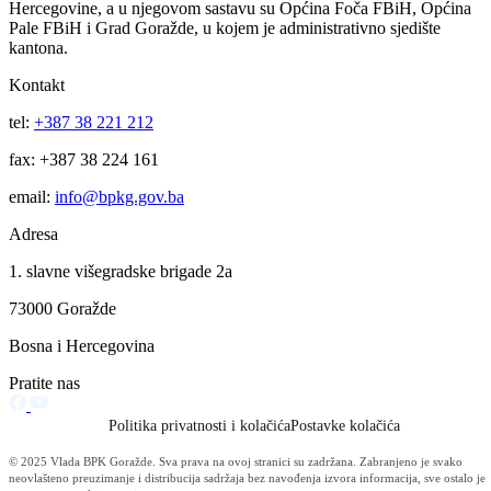
Otvorene pristigle prijave na Javni poziv za predlaganje kandidata za
dodjelu javnih priznanja Kantona za 2026. godinu
05.08.2026