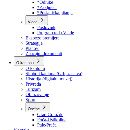
Program rada Skupštine
Budžet 2026
Zakoni
*Odluke
*Zaključci
*Poslanička pitanja
Vlada
Poslovnik
Program rada Vlade
Ekspoze premijera
Strategije
Planovi
Značajni dokumenti
O kantonu
O kantonu
Simboli kantona (Grb, zastava)
Historija (digitalni muzej)
Privreda
Turizam
Obrazovanje
Sport
Općine