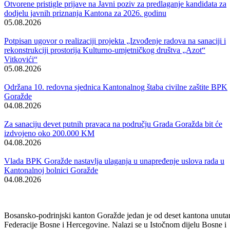
Vlada BPK Goražde podržala realizaciju projekta sanacije klizišta na
regionalnom putu Ilovača – Brzača: Slijedi potpisivanje ugovora čija j
vrijednost 422.971 KM
06.08.2026