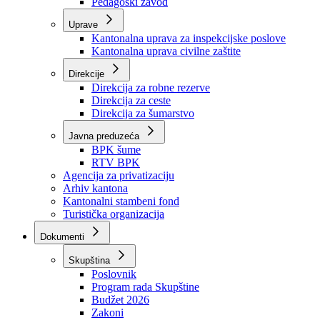
Zavod zdravstvenog osiguranja
Zavod za javno zdravstvo
Zavod za besplatnu pravnu pomoć
Pedagoški zavod
Uprave
Kantonalna uprava za inspekcijske poslove
Kantonalna uprava civilne zaštite
Direkcije
Direkcija za robne rezerve
Direkcija za ceste
Direkcija za šumarstvo
Javna preduzeća
BPK šume
RTV BPK
Agencija za privatizaciju
Arhiv kantona
Kantonalni stambeni fond
Turistička organizacija
Dokumenti
Skupština
Poslovnik