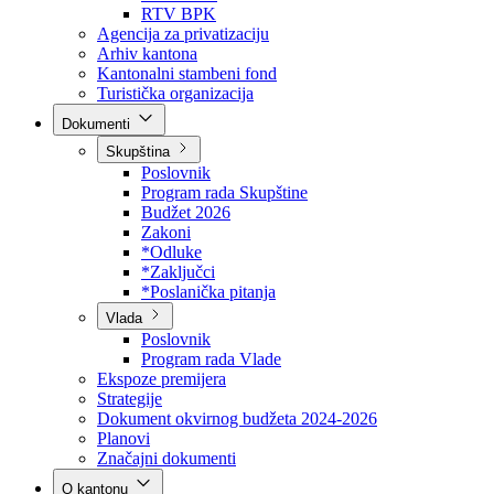
Direkcija za šumarstvo
Javna preduzeća
BPK šume
RTV BPK
Agencija za privatizaciju
Arhiv kantona
Kantonalni stambeni fond
Turistička organizacija
Dokumenti
Skupština
Poslovnik
Program rada Skupštine
Budžet 2026
Zakoni
*Odluke
*Zaključci
*Poslanička pitanja
Vlada
Poslovnik
Program rada Vlade
Ekspoze premijera
Strategije
Dokument okvirnog budžeta 2024-2026