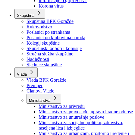
Izvještajno prognozna služba Ministarstva privrede
Izvještaj o radu
Izvještaj OC Uprave
Informacije o gripi H1N1
Korona virus
Skupština
Skupština BPK Goražde
Rukovodstvo
Poslanici po strankama
Poslanici po klubovima naroda
Kolegij skupštine
Skupštinski odbori i komisije
Stručna služba skupštine
Nadležnosti
Sjednice skupštine
Vlada
Vlada BPK Goražde
Premijer
Članovi Vlade
Ministarstva
Ministarstvo za privredu
Ministarstvo za pravosuđe, upravu i radne odnose
Ministarstvo za unutrašnje poslove