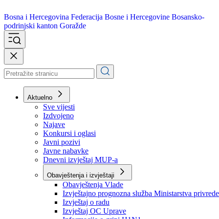
Bosna i Hercegovina
Federacija Bosne i Hercegovine
Bosansko-
podrinjski kanton Goražde
Aktuelno
Sve vijesti
Izdvojeno
Najave
Konkursi i oglasi
Javni pozivi
Javne nabavke
Dnevni izvještaj MUP-a
Obavještenja i izvještaji
Obavještenja Vlade