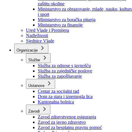
Ministarstvo za socijalnu politiku, zdravstvo,
raseljena lica i izbjeglice
Ministarstvo za urbanizam, prostorno uređenje i
zaštitu okoline
Ministarstvo za obrazovanje, mlade, nauku, kultur
i sport
Ministarstvo za boračka pitanja
Ministarstvo za finansije
Ured Vlade i Premijera
Nadležnosti
Sjednice Vlade
Organizacije
Službe
Služba za odnose s javnošću
Služba za zajedničke poslove
Služba za zapošljavanje
Ustanove
Centar za socijalni rad
Dom za stara i iznemogla lica
Kantonalna bolnica
Zavodi