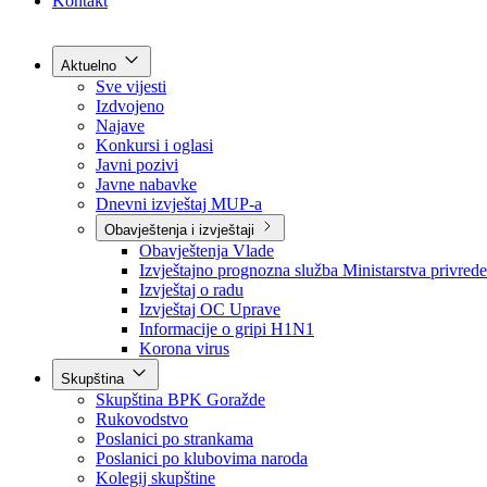
Grad Goražde
Foča-Ustikolina
Pale-Prača
Kontakt
Aktuelno
Sve vijesti
Izdvojeno
Najave
Konkursi i oglasi
Javni pozivi
Javne nabavke
Dnevni izvještaj MUP-a
Obavještenja i izvještaji
Obavještenja Vlade
Izvještajno prognozna služba Ministarstva privrede
Izvještaj o radu
Izvještaj OC Uprave
Informacije o gripi H1N1
Korona virus
Skupština
Skupština BPK Goražde
Rukovodstvo