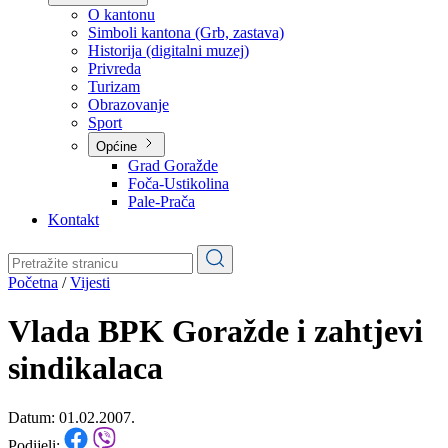
Planovi
Značajni dokumenti
O kantonu
O kantonu
Simboli kantona (Grb, zastava)
Historija (digitalni muzej)
Privreda
Turizam
Obrazovanje
Sport
Općine
Grad Goražde
Foča-Ustikolina
Pale-Prača
Kontakt
Početna
/
Vijesti
Vlada BPK Goražde i zahtjevi
sindikalaca