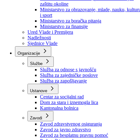
Ministarstvo za socijalnu politiku, zdravstvo,
raseljena lica i izbjeglice
Ministarstvo za urbanizam, prostorno uređenje i
zaštitu okoline
Ministarstvo za obrazovanje, mlade, nauku, kultur
i sport
Ministarstvo za boračka pitanja
Ministarstvo za finansije
Ured Vlade i Premijera
Nadležnosti
Sjednice Vlade
Organizacije
Službe
Služba za odnose s javnošću
Služba za zajedničke poslove
Služba za zapošljavanje
Ustanove
Centar za socijalni rad
Dom za stara i iznemogla lica
Kantonalna bolnica
Zavodi