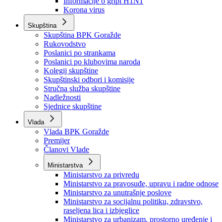
Izvještajno prognozna služba Ministarstva privrede
Izvještaj o radu
Izvještaj OC Uprave
Informacije o gripi H1N1
Korona virus
Skupština
Skupština BPK Goražde
Rukovodstvo
Poslanici po strankama
Poslanici po klubovima naroda
Kolegij skupštine
Skupštinski odbori i komisije
Stručna služba skupštine
Nadležnosti
Sjednice skupštine
Vlada
Vlada BPK Goražde
Premijer
Članovi Vlade
Ministarstva
Ministarstvo za privredu
Ministarstvo za pravosuđe, upravu i radne odnose
Ministarstvo za unutrašnje poslove