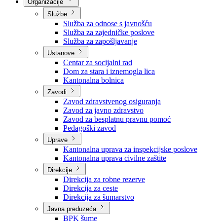
Nadležnosti
Sjednice Vlade
Organizacije
Službe
Služba za odnose s javnošću
Služba za zajedničke poslove
Služba za zapošljavanje
Ustanove
Centar za socijalni rad
Dom za stara i iznemogla lica
Kantonalna bolnica
Zavodi
Zavod zdravstvenog osiguranja
Zavod za javno zdravstvo
Zavod za besplatnu pravnu pomoć
Pedagoški zavod
Uprave
Kantonalna uprava za inspekcijske poslove
Kantonalna uprava civilne zaštite
Direkcije
Direkcija za robne rezerve
Direkcija za ceste