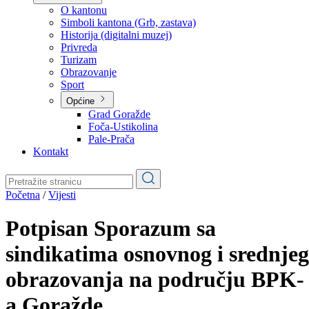
Planovi
Značajni dokumenti
O kantonu
O kantonu
Simboli kantona (Grb, zastava)
Historija (digitalni muzej)
Privreda
Turizam
Obrazovanje
Sport
Općine
Grad Goražde
Foča-Ustikolina
Pale-Prača
Kontakt
Početna
/
Vijesti
Potpisan Sporazum sa
sindikatima osnovnog i srednjeg