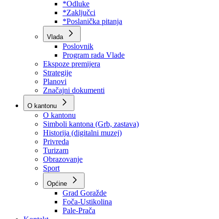
Program rada Skupštine
Budžet 2026
Zakoni
*Odluke
*Zaključci
*Poslanička pitanja
Vlada
Poslovnik
Program rada Vlade
Ekspoze premijera
Strategije
Planovi
Značajni dokumenti
O kantonu
O kantonu
Simboli kantona (Grb, zastava)
Historija (digitalni muzej)
Privreda
Turizam
Obrazovanje
Sport
Općine