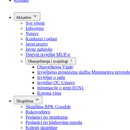
Grad Goražde
Foča-Ustikolina
Pale-Prača
Kontakt
Aktuelno
Sve vijesti
Izdvojeno
Najave
Konkursi i oglasi
Javni pozivi
Javne nabavke
Dnevni izvještaj MUP-a
Obavještenja i izvještaji
Obavještenja Vlade
Izvještajno prognozna služba Ministarstva privrede
Izvještaj o radu
Izvještaj OC Uprave
Informacije o gripi H1N1
Korona virus
Skupština
Skupština BPK Goražde
Rukovodstvo