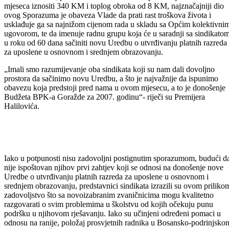
Premijer Bosansko-podrinjskog kantona Goražde Salem Halilović i
predsjednici Sindikata osnovnog i srednjeg obrazovanja Adem Fejzić 
Safet Begović potpisali su 12.03.2007.godine Sporazum o regulisanju
prava iz radnog odnosa uposlenih u osnovnim i srednjim školama na
području Bosansko-podrinjskog kantona Goražde. Potpisivanju ovog
Sporazuma, pored članova pregovaračkih timova, prisustvovala je i
ministrica obrazovanja, nauke, kulture i sporta Sevda Popović.