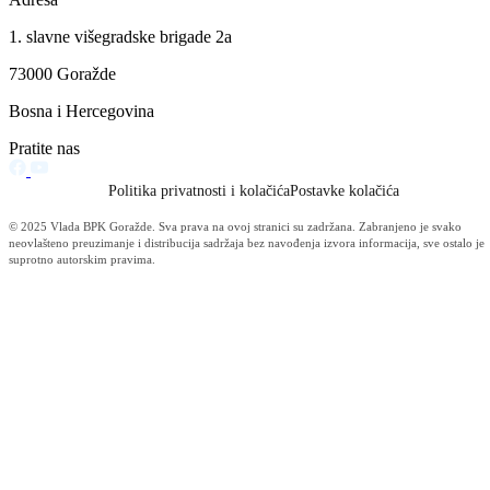
Iako u potpunosti nisu zadovoljni postignutim sporazumom, budući d
nije ispoštovan njihov prvi zahtjev koji se odnosi na donošenje nove
Uredbe o utvrđivanju platnih razreda za uposlene u osnovnom i
srednjem obrazovanju, predstavnici sindikata izrazili su ovom priliko
zadovoljstvo što sa novoizabranim zvaničnicima mogu kvalitetno
razgovarati o svim problemima u školstvu od kojih očekuju punu
podršku u njihovom rješavanju. Iako su učinjeni određeni pomaci u
odnosu na ranije, položaj prosvjetnih radnika u Bosansko-podrinjsko
kantonu Goražde u odnosu na ostale kantone u Federaciji BiH, kako
ističu predsjednici sindikata osnovnog i srednjeg obrazovanja, još je
ispod prosjeka, ali ovim Sporazumom Vlada se obavezala da će pratit
utvrđivanje najniže cijene rada, pa je za očekivati da će prosvjetni
radnici u ovom Kantonu konačno biti izjednačeni sa svojim kolegama
u Federaciji.
Vijesti
Vidi sve