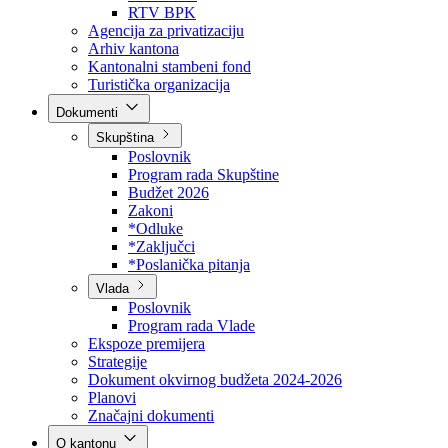
Direkcija za šumarstvo
Javna preduzeća
BPK šume
RTV BPK
Agencija za privatizaciju
Arhiv kantona
Kantonalni stambeni fond
Turistička organizacija
Dokumenti
Skupština
Poslovnik
Program rada Skupštine
Budžet 2026
Zakoni
*Odluke
*Zaključci
*Poslanička pitanja
Vlada
Poslovnik
Program rada Vlade
Ekspoze premijera
Strategije
Dokument okvirnog budžeta 2024-2026