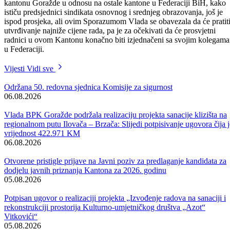
Kako je za novinare tim povodom izjavio Premijer BPK-a Goražde
Salem Halilović, pored osnovice za obračun plaće koja će od marta
mjeseca iznositi 340 KM i toplog obroka od 8 KM, najznačajniji dio
ovog Sporazuma je obaveza Vlade da prati rast troškova života i
usklađuje ga sa najnižom cijenom rada u skladu sa Općim kolektivni
ugovorom, te da imenuje radnu grupu koja će u saradnji sa sindikatom
u roku od 60 dana sačiniti novu Uredbu o utvrđivanju platnih razreda
za uposlene u osnovnom i srednjem obrazovanju.
„Imali smo razumijevanje oba sindikata koji su nam dali dovoljno
prostora da sačinimo novu Uredbu, a što je najvažnije da ispunimo
obavezu koja predstoji pred nama u ovom mjesecu, a to je donošenje
Budžeta BPK-a Goražde za 2007. godinu“- riječi su Premijera
Halilovića.