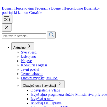
Bosna i Hercegovina
Federacija Bosne i Hercegovine
Bosansko-
podrinjski kanton Goražde
Aktuelno
Sve vijesti
Izdvojeno
Najave
Konkursi i oglasi
Javni pozivi
Javne nabavke
Dnevni izvještaj MUP-a
Obavještenja i izvještaji
Obavještenja Vlade