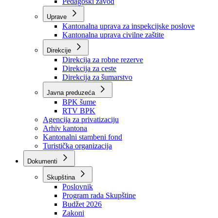
Zavod zdravstvenog osiguranja
Zavod za javno zdravstvo
Zavod za besplatnu pravnu pomoć
Pedagoški zavod
Uprave
Kantonalna uprava za inspekcijske poslove
Kantonalna uprava civilne zaštite
Direkcije
Direkcija za robne rezerve
Direkcija za ceste
Direkcija za šumarstvo
Javna preduzeća
BPK šume
RTV BPK
Agencija za privatizaciju
Arhiv kantona
Kantonalni stambeni fond
Turistička organizacija
Dokumenti
Skupština
Poslovnik