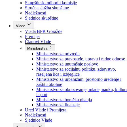
Poslanici po strankama
Poslanici po klubovima naroda
Kolegij skupštine
Skupštinski odbori i komisije
Stručna služba skupštine
Nadležnosti
Sjednice skupštine
Vlada
Vlada BPK Goražde
Premijer
Članovi Vlade
Ministarstva
Ministarstvo za privredu
Ministarstvo za pravosuđe, upravu i radne odnose
Ministarstvo za unutrašnje poslove
Ministarstvo za socijalnu politiku, zdravstvo,
raseljena lica i izbjeglice
Ministarstvo za urbanizam, prostorno uređenje i
zaštitu okoline
Ministarstvo za obrazovanje, mlade, nauku, kultur
i sport
Ministarstvo za boračka pitanja
Ministarstvo za finansije
Ured Vlade i Premijera