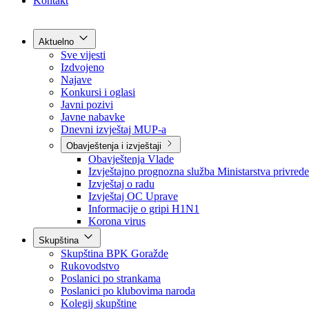
Grad Goražde
Foča-Ustikolina
Pale-Prača
Kontakt
Aktuelno
Sve vijesti
Izdvojeno
Najave
Konkursi i oglasi
Javni pozivi
Javne nabavke
Dnevni izvještaj MUP-a
Obavještenja i izvještaji
Obavještenja Vlade
Izvještajno prognozna služba Ministarstva privrede
Izvještaj o radu
Izvještaj OC Uprave
Informacije o gripi H1N1
Korona virus
Skupština
Skupština BPK Goražde
Rukovodstvo