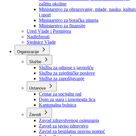
Ministarstvo za socijalnu politiku, zdravstvo,
raseljena lica i izbjeglice
Ministarstvo za urbanizam, prostorno uređenje i
zaštitu okoline
Ministarstvo za obrazovanje, mlade, nauku, kultur
i sport
Ministarstvo za boračka pitanja
Ministarstvo za finansije
Ured Vlade i Premijera
Nadležnosti
Sjednice Vlade
Organizacije
Službe
Služba za odnose s javnošću
Služba za zajedničke poslove
Služba za zapošljavanje
Ustanove
Centar za socijalni rad
Dom za stara i iznemogla lica
Kantonalna bolnica
Zavodi