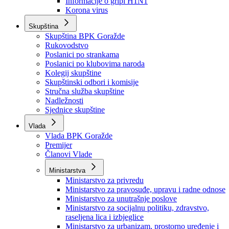
Izvještajno prognozna služba Ministarstva privrede
Izvještaj o radu
Izvještaj OC Uprave
Informacije o gripi H1N1
Korona virus
Skupština
Skupština BPK Goražde
Rukovodstvo
Poslanici po strankama
Poslanici po klubovima naroda
Kolegij skupštine
Skupštinski odbori i komisije
Stručna služba skupštine
Nadležnosti
Sjednice skupštine
Vlada
Vlada BPK Goražde
Premijer
Članovi Vlade
Ministarstva
Ministarstvo za privredu
Ministarstvo za pravosuđe, upravu i radne odnose
Ministarstvo za unutrašnje poslove