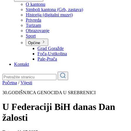
Planovi
Značajni dokumenti
O kantonu
O kantonu
Simboli kantona (Grb, zastava)
Historija (digitalni muzej)
Privreda
Turizam
Obrazovanje
Sport
Općine
Grad Goražde
Foča-Ustikolina
Pale-Prača
Kontakt
Početna
/
Vijesti
30.GODIŠNJICA GENOCIDA U SREBRENICI
U Federaciji BiH danas Dan