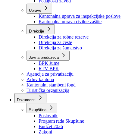
Zavod zdravstvenog osiguranja
Zavod za javno zdravstvo
Zavod za besplatnu pravnu pomoć
Pedagoški zavod
Uprave
Kantonalna uprava za inspekcijske poslove
Kantonalna uprava civilne zaštite
Direkcije
Direkcija za robne rezerve
Direkcija za ceste
Direkcija za šumarstvo
Javna preduzeća
BPK šume
RTV BPK
Agencija za privatizaciju
Arhiv kantona
Kantonalni stambeni fond
Turistička organizacija
Dokumenti
Skupština
Poslovnik