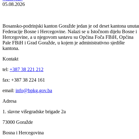
Vlada Federacije Bosne i Hercegovine je na hitnoj sjednici donijela
Odluku kojom se 11. juli 2025. godine, Dan sjećanja na genocid u
Srebrenici, proglašava Danom žalosti u Federaciji BiH.
Dan žalosti se obilježava obaveznim isticanjem zastave Bosne i
Hercegovine na pola koplja, odnosno jarbola, na zgradama
zakonodavnih, izvršnih i sudskih organa vlasti, javnih ustanova,
institucija i drugih pravnih lica na području Federacije Bosne i
Hercegovine.
Na Dan žalosti ne mogu se održavati programi kulturno-zabavnog
karaktera na javnim mjestima u Federaciji Bosne i Hercegovine.
Medijske kuće na teritoriji Federacije Bosne i Hercegovine su dužne
uskladiti i prilagoditi svoje programske sadržaje Danu žalosti.
Ova odluka stupila je na snagu danom donošenja i objavljena je u
Službenim novinama Federacije BiH.
U obrazloženju je istaknuto da je Odluka donesena radi izražavanja
saučešća i suosjećanja s porodicama žrtava, te sjećanja na genocid u
Srebrenici, saopćio je ranije Ured Vlade FBiH za odnose s javnošću.
Vijesti
Vidi sve