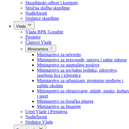
Poslanici po strankama
Poslanici po klubovima naroda
Kolegij skupštine
Skupštinski odbori i komisije
Stručna služba skupštine
Nadležnosti
Sjednice skupštine
Vlada
Vlada BPK Goražde
Premijer
Članovi Vlade
Ministarstva
Ministarstvo za privredu
Ministarstvo za pravosuđe, upravu i radne odnose
Ministarstvo za unutrašnje poslove
Ministarstvo za socijalnu politiku, zdravstvo,
raseljena lica i izbjeglice
Ministarstvo za urbanizam, prostorno uređenje i
zaštitu okoline
Ministarstvo za obrazovanje, mlade, nauku, kultur
i sport
Ministarstvo za boračka pitanja
Ministarstvo za finansije
Ured Vlade i Premijera