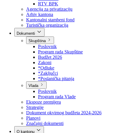
Direkcija za šumarstvo
Javna preduzeća
BPK šume
RTV BPK
Agencija za privatizaciju
Arhiv kantona
Kantonalni stambeni fond
Turistička organizacija
Dokumenti
Skupština
Poslovnik
Program rada Skupštine
Budžet 2026
Zakoni
*Odluke
*Zaključci
*Poslanička pitanja
Vlada
Poslovnik
Program rada Vlade
Ekspoze premijera
Strategije
Dokument okvirnog budžeta 2024-2026