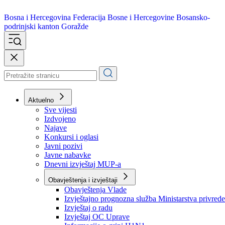
Bosna i Hercegovina
Federacija Bosne i Hercegovine
Bosansko-
podrinjski kanton Goražde
Aktuelno
Sve vijesti
Izdvojeno
Najave
Konkursi i oglasi
Javni pozivi
Javne nabavke
Dnevni izvještaj MUP-a
Obavještenja i izvještaji
Obavještenja Vlade