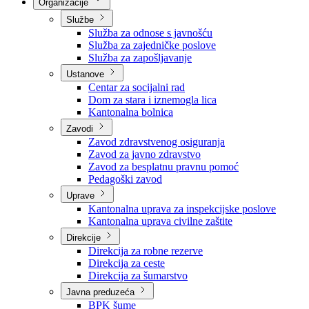
Nadležnosti
Sjednice Vlade
Organizacije
Službe
Služba za odnose s javnošću
Služba za zajedničke poslove
Služba za zapošljavanje
Ustanove
Centar za socijalni rad
Dom za stara i iznemogla lica
Kantonalna bolnica
Zavodi
Zavod zdravstvenog osiguranja
Zavod za javno zdravstvo
Zavod za besplatnu pravnu pomoć
Pedagoški zavod
Uprave
Kantonalna uprava za inspekcijske poslove
Kantonalna uprava civilne zaštite
Direkcije
Direkcija za robne rezerve
Direkcija za ceste