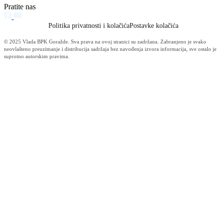
Obavijest korisnicima socijalnih davanja i boračke egzistencijalne
naknade u BPK Goražde
07.08.2026