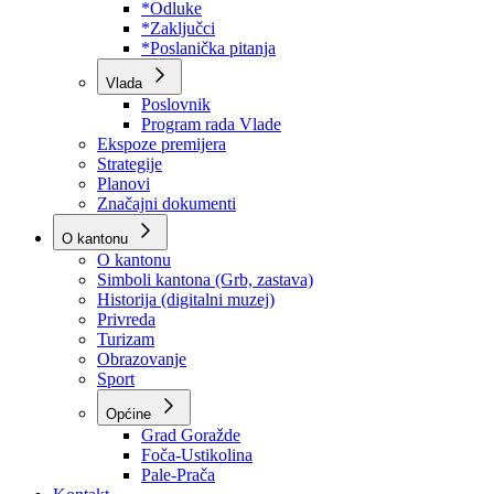
Program rada Skupštine
Budžet 2026
Zakoni
*Odluke
*Zaključci
*Poslanička pitanja
Vlada
Poslovnik
Program rada Vlade
Ekspoze premijera
Strategije
Planovi
Značajni dokumenti
O kantonu
O kantonu
Simboli kantona (Grb, zastava)
Historija (digitalni muzej)
Privreda
Turizam
Obrazovanje
Sport
Općine