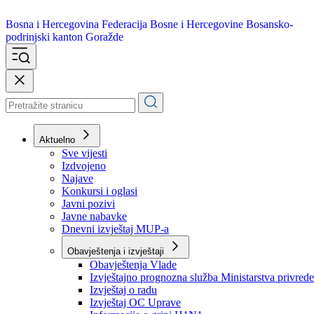
Bosna i Hercegovina
Federacija Bosne i Hercegovine
Bosansko-
podrinjski kanton Goražde
Aktuelno
Sve vijesti
Izdvojeno
Najave
Konkursi i oglasi
Javni pozivi
Javne nabavke
Dnevni izvještaj MUP-a
Obavještenja i izvještaji
Obavještenja Vlade