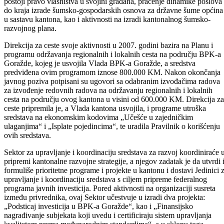
Ustikolini.
U ovogodišnjem budžetu Ministarstva za privredu za podsticaj
poljoprivrednoj proizvodnji izdvojeno je 450.000 KM, što je duplo
više sredstava u odnosu na prošlu godinu. Jedan od osnovnih ciljeva
ovog ministarstva i Vlade kantona je prema riječima resornog ministra
Mašale, da se kroz podsticaj i razne subvencije poljoprivrednim
proizvođačima ekonomski ojačaju poljoprivredna gazdinstva i postan
konkurentna na tržištu, čime bi se stvorile perspektive za razvoj
ruralnog područja i spriječavanje odliva stanovništva u gradove.
Pored redovnih aktivnosti Uprave za šumarstvo koje se odnose na
izdavanje saglasnosti na godišnje planove gospodarenja lovačkih
društava i JP „Bosansko-podrinjske šume“, jedan od bitnih zadataka
ove uprave je izrada tenderske dokumentacije i odabir najpovoljnijeg
ponuđača za izradu šumsko-gospodarske osnove za šume na kojima
postoji pravo vlasništva u svojini građana, praćenje dinamike poslova
do kraja izrade šumsko-gospodarskih osnova za državne šume općina
u sastavu kantona, kao i aktivnosti na izradi kantonalnog šumsko-
razvojnog plana.
Direkcija za ceste svoje aktivnosti u 2007. godini bazira na Planu i
programu održavanja regionalnih i lokalnih cesta na području BPK-a
Goražde, kojeg je usvojila Vlada BPK-a Goražde, a sredstva
predviđena ovim programom iznose 800.000 KM. Nakon okončanja