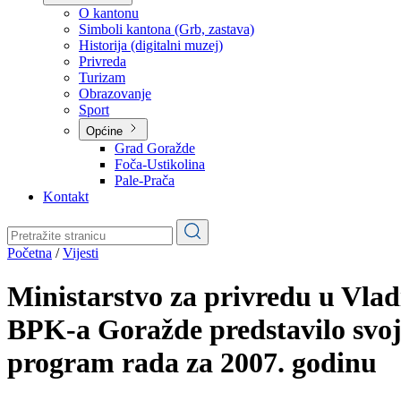
Planovi
Značajni dokumenti
O kantonu
O kantonu
Simboli kantona (Grb, zastava)
Historija (digitalni muzej)
Privreda
Turizam
Obrazovanje
Sport
Općine
Grad Goražde
Foča-Ustikolina
Pale-Prača
Kontakt
Početna
/
Vijesti
Ministarstvo za privredu u Vlad
BPK-a Goražde predstavilo svo