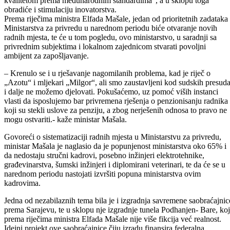
javnog poziva potpisani su ugovori sa odabranim izvođačima radova
za izvođenje redovnih radova na održavanju regionalnih i lokalnih
cesta na području ovog kantona u visini od 600.000 KM. Direkcija za
ceste pripremila je, a Vlada kantona usvojila, i programe utroška
sredstava na ekonomskim kodovima „Učešće u zajedničkim
ulaganjima“ i „Isplate pojedincima“, te uradila Pravilnik o korišćenju
ovih sredstava.
Sektor za upravljanje i koordinaciju sredstava za razvoj koordiniraće 
pripremi kantonalne razvojne strategije, a njegov zadatak je da utvrdi 
formuliše prioritetne programe i projekte u kantonu i dostavi Jedinici 
upravljanje i koordinaciju sredstava s ciljem pripreme federalnog
programa javnih investicija. Pored aktivnosti na organizaciji susreta
između privrednika, ovaj Sektor učestvuje u izradi dva projekta:
„Podsticaj investicija u BPK-a Goražde“, kao i „Finansijsko
nagrađivanje subjekata koji uvedu i certificiraju sistem upravljanja
kvalitetom prema međunarodnim standardima“, a u sklopu toga
obradiće i stimulaciju inovatorstva.
Prema riječima ministra Elfada Mašale, jedan od prioritetnih zadataka
Ministarstva za privredu u narednom periodu biće otvaranje novih
radnih mjesta, te će u tom pogledu, ovo ministarstvo, u saradnji sa
privrednim subjektima i lokalnom zajednicom stvarati povoljni
ambijent za zapošljavanje.
– Krenulo se i u rješavanje nagomilanih problema, kad je riječ o