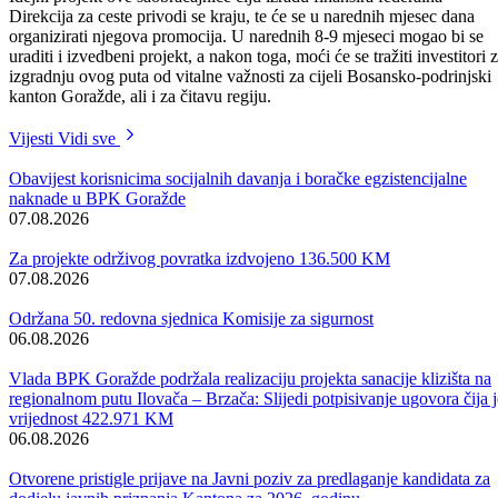
„Azotu“ i mljekari „Milgor“, ali smo zaustavljeni kod sudskih presud
i dalje ne možemo djelovati. Pokušaćemo, uz pomoć viših instanci
vlasti da isposlujemo bar privremena rješenja o penzionisanju radnika
koji su stekli uslove za penziju, a zbog nerješenih odnosa to pravo ne
mogu ostvariti.- kaže ministar Mašala.
Govoreći o sistematizaciji radnih mjesta u Ministarstvu za privredu,
ministar Mašala je naglasio da je popunjenost ministarstva oko 65% i
da nedostaju stručni kadrovi, posebno inžinjeri elektrotehnike,
građevinarstva, šumski inžinjeri i diplomirani veterinari, te da će se u
narednom periodu nastojati izvršiti popuna ministarstva ovim
kadrovima.
Jedna od nezabilaznih tema bila je i izgradnja savremene saobraćajnic
prema Sarajevu, te u sklopu nje izgradnje tunela Podhanjen- Bare, ko
prema riječima ministra Elfada Mašale nije više fikcija već realnost.
Idejni projekt ove saobraćajnice čiju izradu finansira federalna
Direkcija za ceste privodi se kraju, te će se u narednih mjesec dana
organizirati njegova promocija. U narednih 8-9 mjeseci mogao bi se
uraditi i izvedbeni projekt, a nakon toga, moći će se tražiti investitori 
izgradnju ovog puta od vitalne važnosti za cijeli Bosansko-podrinjski
kanton Goražde, ali i za čitavu regiju.
Vijesti
Vidi sve