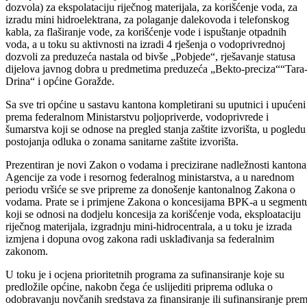
iz BPK-a Goražde, dok je projekt mljekare „Milgor“ za stručnu
podršku u radu prijavljen holandskoj Vladi. Ovaj sektor uradio je i
programe za raspodjelu sredstava za ekonomske kodove „Grantovi
neprofitnim organizacijama i „Podsticaji industrijskoj proizvodnji“, a
za „Grantove neprofitnim organizacijama“ urađen je Pravilnik o
raspodjeli i raspisan javni natječaj, te dodijeljenja sredstva po tri prija
u iznosu od 4.000 KM.
Aktivnosti Sektora za industriju, energetiku, razvoj, poduzetništvo,
trgovinu, ugostiteljstvo i turizam, biće kako je istaknuto, usklađene sa
aktivnostima federalnih ministarstava na izradi strategije razvoja
turizma u Federaciji i izrade federalane strategije za zaštitu okoliša ka
i na izradi kantonalnih planova zaštite okoliša..
Sektor za vodoprivredu je u prvoj polovini ove godine u upravnom
postupku donio 15 rješenja-vodoprivrednih akata (saglasnosti i
dozvola) za ekspolataciju riječnog materijala, za korišćenje voda, za
izradu mini hidroelektrana, za polaganje dalekovoda i telefonskog
kabla, za flaširanje vode, za korišćenje vode i ispuštanje otpadnih
voda, a u toku su aktivnosti na izradi 4 rješenja o vodoprivrednoj
dozvoli za preduzeća nastala od bivše „Pobjede“, rješavanje statusa
dijelova javnog dobra u predmetima preduzeća „Bekto-preciza““Tara
Drina“ i općine Goražde.
Sa sve tri općine u sastavu kantona kompletirani su uputnici i upućeni