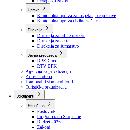
Zavod zdravstvenog osiguranja
Zavod za javno zdravstvo
Zavod za besplatnu pravnu pomoć
Pedagoški zavod
Uprave
Kantonalna uprava za inspekcijske poslove
Kantonalna uprava civilne zaštite
Direkcije
Direkcija za robne rezerve
Direkcija za ceste
Direkcija za šumarstvo
Javna preduzeća
BPK šume
RTV BPK
Agencija za privatizaciju
Arhiv kantona
Kantonalni stambeni fond
Turistička organizacija
Dokumenti
Skupština
Poslovnik