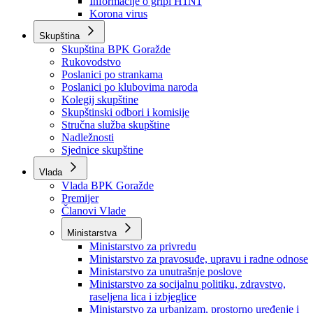
Izvještajno prognozna služba Ministarstva privrede
Izvještaj o radu
Izvještaj OC Uprave
Informacije o gripi H1N1
Korona virus
Skupština
Skupština BPK Goražde
Rukovodstvo
Poslanici po strankama
Poslanici po klubovima naroda
Kolegij skupštine
Skupštinski odbori i komisije
Stručna služba skupštine
Nadležnosti
Sjednice skupštine
Vlada
Vlada BPK Goražde
Premijer
Članovi Vlade
Ministarstva
Ministarstvo za privredu
Ministarstvo za pravosuđe, upravu i radne odnose
Ministarstvo za unutrašnje poslove