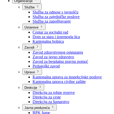
Nadležnosti
Sjednice Vlade
Organizacije
Službe
Služba za odnose s javnošću
Služba za zajedničke poslove
Služba za zapošljavanje
Ustanove
Centar za socijalni rad
Dom za stara i iznemogla lica
Kantonalna bolnica
Zavodi
Zavod zdravstvenog osiguranja
Zavod za javno zdravstvo
Zavod za besplatnu pravnu pomoć
Pedagoški zavod
Uprave
Kantonalna uprava za inspekcijske poslove
Kantonalna uprava civilne zaštite
Direkcije
Direkcija za robne rezerve
Direkcija za ceste