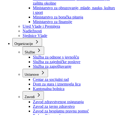
Ministarstvo za socijalnu politiku, zdravstvo,
raseljena lica i izbjeglice
Ministarstvo za urbanizam, prostorno uređenje i
zaštitu okoline
Ministarstvo za obrazovanje, mlade, nauku, kultur
i sport
Ministarstvo za boračka pitanja
Ministarstvo za finansije
Ured Vlade i Premijera
Nadležnosti
Sjednice Vlade
Organizacije
Službe
Služba za odnose s javnošću
Služba za zajedničke poslove
Služba za zapošljavanje
Ustanove
Centar za socijalni rad
Dom za stara i iznemogla lica
Kantonalna bolnica
Zavodi