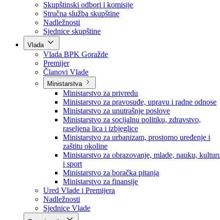
Poslanici po strankama
Poslanici po klubovima naroda
Kolegij skupštine
Skupštinski odbori i komisije
Stručna služba skupštine
Nadležnosti
Sjednice skupštine
Vlada
Vlada BPK Goražde
Premijer
Članovi Vlade
Ministarstva
Ministarstvo za privredu
Ministarstvo za pravosuđe, upravu i radne odnose
Ministarstvo za unutrašnje poslove
Ministarstvo za socijalnu politiku, zdravstvo,
raseljena lica i izbjeglice
Ministarstvo za urbanizam, prostorno uređenje i
zaštitu okoline
Ministarstvo za obrazovanje, mlade, nauku, kultur
i sport
Ministarstvo za boračka pitanja
Ministarstvo za finansije
Ured Vlade i Premijera