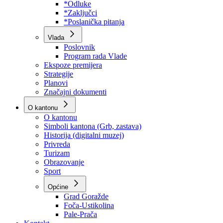
Program rada Skupštine
Budžet 2026
Zakoni
*Odluke
*Zaključci
*Poslanička pitanja
Vlada
Poslovnik
Program rada Vlade
Ekspoze premijera
Strategije
Planovi
Značajni dokumenti
O kantonu
O kantonu
Simboli kantona (Grb, zastava)
Historija (digitalni muzej)
Privreda
Turizam
Obrazovanje
Sport
Općine