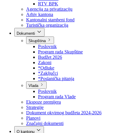
Direkcija za šumarstvo
Javna preduzeća
BPK šume
RTV BPK
Agencija za privatizaciju
Arhiv kantona
Kantonalni stambeni fond
Turistička organizacija
Dokumenti
Skupština
Poslovnik
Program rada Skupštine
Budžet 2026
Zakoni
*Odluke
*Zaključci
*Poslanička pitanja
Vlada
Poslovnik
Program rada Vlade
Ekspoze premijera
Strategije
Dokument okvirnog budžeta 2024-2026