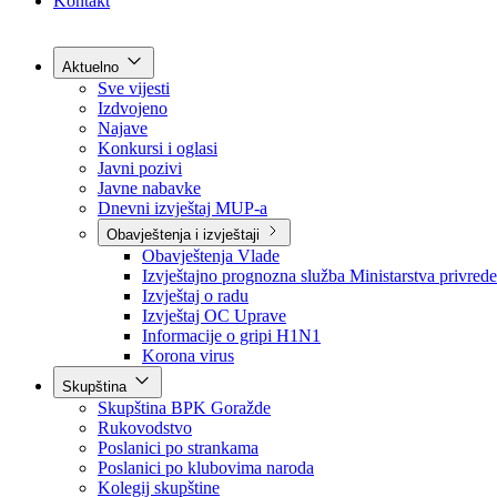
Grad Goražde
Foča-Ustikolina
Pale-Prača
Kontakt
Aktuelno
Sve vijesti
Izdvojeno
Najave
Konkursi i oglasi
Javni pozivi
Javne nabavke
Dnevni izvještaj MUP-a
Obavještenja i izvještaji
Obavještenja Vlade
Izvještajno prognozna služba Ministarstva privrede
Izvještaj o radu
Izvještaj OC Uprave
Informacije o gripi H1N1
Korona virus
Skupština
Skupština BPK Goražde
Rukovodstvo