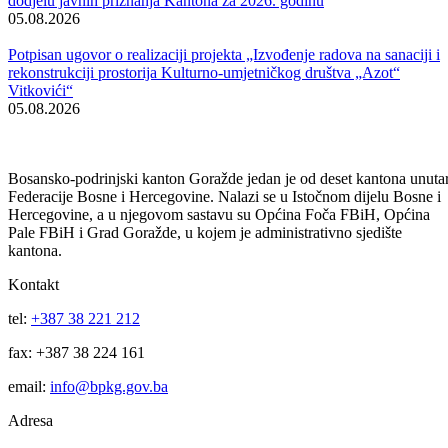
Obavijest korisnicima socijalnih davanja i boračke egzistencijalne
naknade u BPK Goražde
07.08.2026