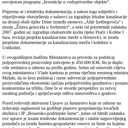
prema federalnom Ministarstvu poljopriverde, vodoprivrede i
šumarstva koji se odnose na pregled stanja zaštite izvorišta, u pogledu
postojanja odluka o zonama sanitarne zaštite izvorišta.
Prezentiran je novi Zakon o vodama i precizirane nadležnosti kantona
Agencije za vode i resornog federalnog ministarstva, a u narednom
periodu vršiće se sve pripreme za donošenje kantonalnog Zakona o
vodama. Prate se i primjene Zakona o koncesijama BPK-a u segment
koji se odnosi na dodjelu koncesija za korišćenje voda, eksploataciju
riječnog materijala, izgradnju mini-hidrocentrala, a u toku je izrada
izmjena i dopuna ovog zakona radi usklađivanja sa federalnim
zakonom.
U toku je i ocjena prioritetnih programa za sufinansiranje koje su
predložile općine, nakobn čega će uslijediti priprema odluka o
odobravanju novčanih sredstava za finansiranje ili sufinansiranje pre
usvojenom programu „Investicije u vodoprivredne objekte“.
Priprema se i tenderska dokumentacija, a nakon toga uslijediće i
objavljivanje obavještenja o nabavci za izgradnju fekalne kanalizacije
na desnoj obali rijeke Drine između mostova „Alije Izetbegovića“ i
mosta „Žrtava genocida u Srebrenici“, a neki od prioritetnih zadataka
2007. godini su: izgradnja obaloutvrde korita rijeke Prače i Koline I
faza, revizija projekta kanalizacione mreže u Hrenovici, te izrada
projektne dokumentacije za kanalizacionu mrežu i kolektor u