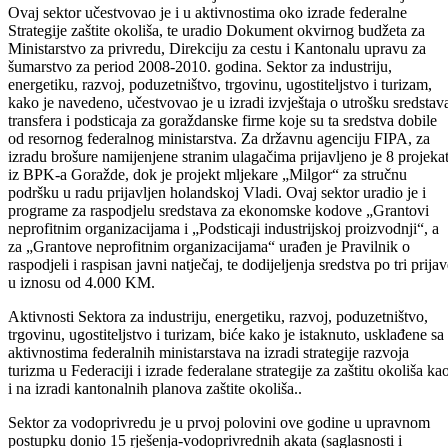
ministarstva, na press konferenciji održanoj 20.06.2007. godine,
govorili su resorni ministar Elfad Mašala, načelnik Sektora za
upravljanje i koordinaciju sredstava za razvoj Ismet Omeragić i stručn
savjetnik za normativno-pravne poslove Emir Hodović.
Na početku press konferencije, ministar za privredu Elfad Mašala
predstavio je organizacione jedinice ovog ministarstva, te se ukratko
osvrnuo na njihovu aktivnost u prvoj polovini ove godine.
Kad je riječ o aktivnostima i planovima Sektora za industriju,
energetiku, razvoj, poduzetništvo, trgovinu, ugostiteljstvo i turizam
istaknuto je da je ovaj sektor, između ostalog, donio Rješenje o cijeni
polaganja ispita o stručnoj osposobljenosti, čime su sve obaveze
Ministarstva za privredu po Zakonu o obrtu izvršene, a završene su i
aktivnosti oko formiranja Obrtničke komore BPK-a Goražde, te uzeto
učešće u aktivnosti oko formiranja Obrtničke komore Federacije BiH.
Ovaj sektor učestvovao je i u aktivnostima oko izrade federalne
Strategije zaštite okoliša, te uradio Dokument okvirnog budžeta za
Ministarstvo za privredu, Direkciju za cestu i Kantonalu upravu za
šumarstvo za period 2008-2010. godina. Sektor za industriju,
energetiku, razvoj, poduzetništvo, trgovinu, ugostiteljstvo i turizam,
kako je navedeno, učestvovao je u izradi izvještaja o utrošku sredstav
transfera i podsticaja za goraždanske firme koje su ta sredstva dobile
od resornog federalnog ministarstva. Za državnu agenciju FIPA, za
izradu brošure namijenjene stranim ulagačima prijavljeno je 8 projeka