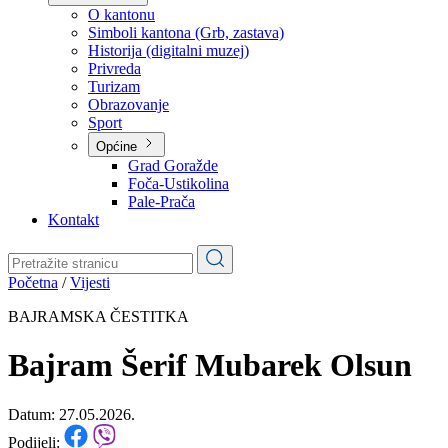
Planovi
Značajni dokumenti
O kantonu
O kantonu
Simboli kantona (Grb, zastava)
Historija (digitalni muzej)
Privreda
Turizam
Obrazovanje
Sport
Općine
Grad Goražde
Foča-Ustikolina
Pale-Prača
Kontakt
Početna
/
Vijesti
BAJRAMSKA ČESTITKA
Bajram Šerif Mubarek Olsun