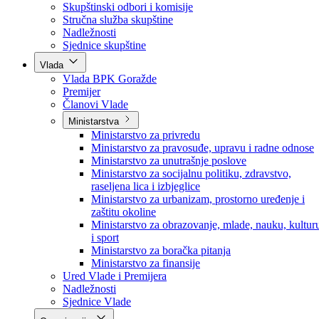
Poslanici po strankama
Poslanici po klubovima naroda
Kolegij skupštine
Skupštinski odbori i komisije
Stručna služba skupštine
Nadležnosti
Sjednice skupštine
Vlada
Vlada BPK Goražde
Premijer
Članovi Vlade
Ministarstva
Ministarstvo za privredu
Ministarstvo za pravosuđe, upravu i radne odnose
Ministarstvo za unutrašnje poslove
Ministarstvo za socijalnu politiku, zdravstvo,
raseljena lica i izbjeglice
Ministarstvo za urbanizam, prostorno uređenje i
zaštitu okoline
Ministarstvo za obrazovanje, mlade, nauku, kultur
i sport
Ministarstvo za boračka pitanja
Ministarstvo za finansije
Ured Vlade i Premijera