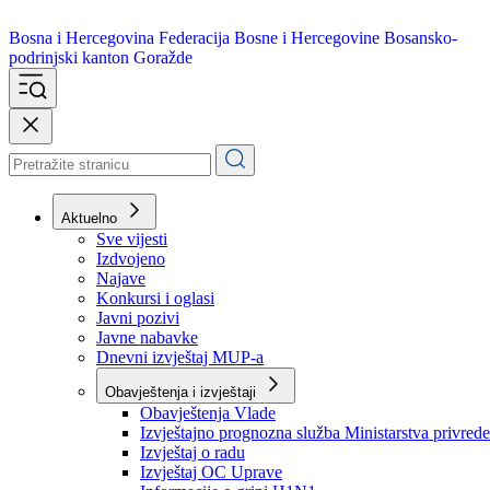
Bosna i Hercegovina
Federacija Bosne i Hercegovine
Bosansko-
podrinjski kanton Goražde
Aktuelno
Sve vijesti
Izdvojeno
Najave
Konkursi i oglasi
Javni pozivi
Javne nabavke
Dnevni izvještaj MUP-a
Obavještenja i izvještaji
Obavještenja Vlade