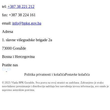
muslimankama Bosansko-podrinjskog kantona Goražde, Bosne i
Hercegovine i inostranstva upućujemo iskrene čestitke uz želju da
bajramske dane provedete u radosti, duhovnom miru i lijepim
trenucima sa svojim porodicama i najbližima.
Bajram Šerif Mubarek Olsun!
Predsjedavajući i dopredsjedavajuće Skupštine BPK Goražde Muradi
Kanlić, Berina Fejzić i Branka Cvijetić.
Premijer Senad Čeljo i ministri u Vladi BPK-a.
Vijesti
Vidi sve