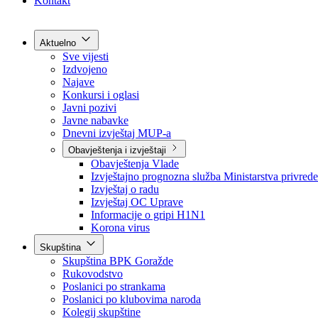
Grad Goražde
Foča-Ustikolina
Pale-Prača
Kontakt
Aktuelno
Sve vijesti
Izdvojeno
Najave
Konkursi i oglasi
Javni pozivi
Javne nabavke
Dnevni izvještaj MUP-a
Obavještenja i izvještaji
Obavještenja Vlade
Izvještajno prognozna služba Ministarstva privrede
Izvještaj o radu
Izvještaj OC Uprave
Informacije o gripi H1N1
Korona virus
Skupština
Skupština BPK Goražde
Rukovodstvo