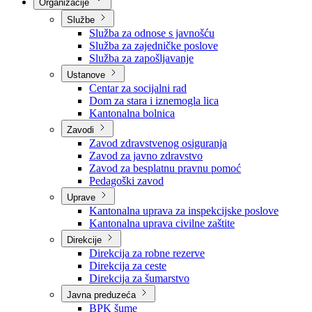
Nadležnosti
Sjednice Vlade
Organizacije
Službe
Služba za odnose s javnošću
Služba za zajedničke poslove
Služba za zapošljavanje
Ustanove
Centar za socijalni rad
Dom za stara i iznemogla lica
Kantonalna bolnica
Zavodi
Zavod zdravstvenog osiguranja
Zavod za javno zdravstvo
Zavod za besplatnu pravnu pomoć
Pedagoški zavod
Uprave
Kantonalna uprava za inspekcijske poslove
Kantonalna uprava civilne zaštite
Direkcije
Direkcija za robne rezerve
Direkcija za ceste