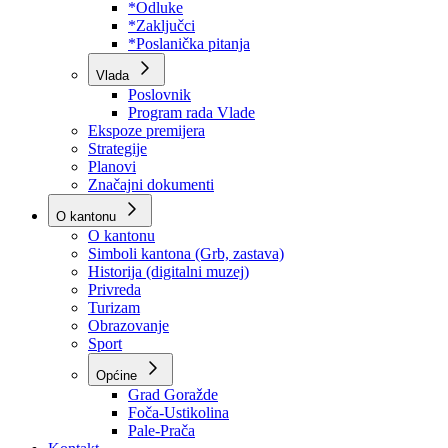
Program rada Skupštine
Budžet 2026
Zakoni
*Odluke
*Zaključci
*Poslanička pitanja
Vlada
Poslovnik
Program rada Vlade
Ekspoze premijera
Strategije
Planovi
Značajni dokumenti
O kantonu
O kantonu
Simboli kantona (Grb, zastava)
Historija (digitalni muzej)
Privreda
Turizam
Obrazovanje
Sport
Općine