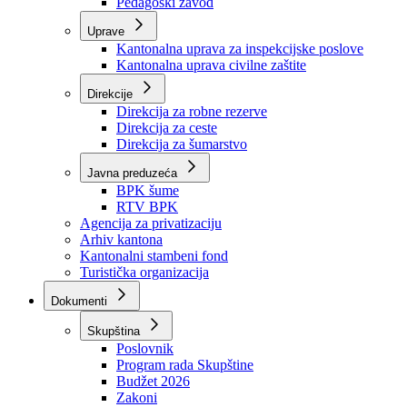
Zavod zdravstvenog osiguranja
Zavod za javno zdravstvo
Zavod za besplatnu pravnu pomoć
Pedagoški zavod
Uprave
Kantonalna uprava za inspekcijske poslove
Kantonalna uprava civilne zaštite
Direkcije
Direkcija za robne rezerve
Direkcija za ceste
Direkcija za šumarstvo
Javna preduzeća
BPK šume
RTV BPK
Agencija za privatizaciju
Arhiv kantona
Kantonalni stambeni fond
Turistička organizacija
Dokumenti
Skupština
Poslovnik