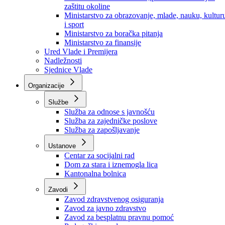
Ministarstvo za socijalnu politiku, zdravstvo,
raseljena lica i izbjeglice
Ministarstvo za urbanizam, prostorno uređenje i
zaštitu okoline
Ministarstvo za obrazovanje, mlade, nauku, kultur
i sport
Ministarstvo za boračka pitanja
Ministarstvo za finansije
Ured Vlade i Premijera
Nadležnosti
Sjednice Vlade
Organizacije
Službe
Služba za odnose s javnošću
Služba za zajedničke poslove
Služba za zapošljavanje
Ustanove
Centar za socijalni rad
Dom za stara i iznemogla lica
Kantonalna bolnica
Zavodi