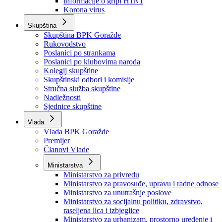
Izvještajno prognozna služba Ministarstva privrede
Izvještaj o radu
Izvještaj OC Uprave
Informacije o gripi H1N1
Korona virus
Skupština
Skupština BPK Goražde
Rukovodstvo
Poslanici po strankama
Poslanici po klubovima naroda
Kolegij skupštine
Skupštinski odbori i komisije
Stručna služba skupštine
Nadležnosti
Sjednice skupštine
Vlada
Vlada BPK Goražde
Premijer
Članovi Vlade
Ministarstva
Ministarstvo za privredu
Ministarstvo za pravosuđe, upravu i radne odnose
Ministarstvo za unutrašnje poslove