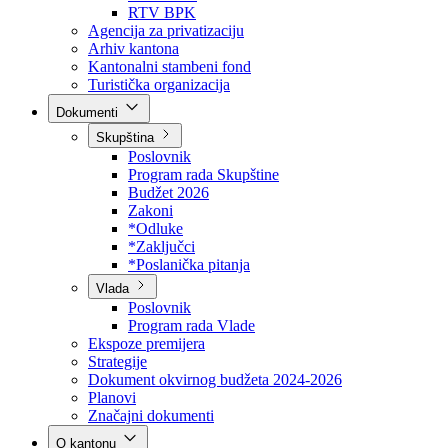
Direkcija za šumarstvo
Javna preduzeća
BPK šume
RTV BPK
Agencija za privatizaciju
Arhiv kantona
Kantonalni stambeni fond
Turistička organizacija
Dokumenti
Skupština
Poslovnik
Program rada Skupštine
Budžet 2026
Zakoni
*Odluke
*Zaključci
*Poslanička pitanja
Vlada
Poslovnik
Program rada Vlade
Ekspoze premijera
Strategije
Dokument okvirnog budžeta 2024-2026