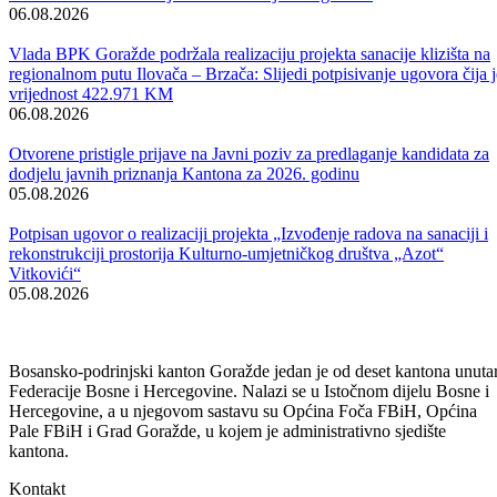
Povodom nastupajućeg praznika Kurban bajrama, svim muslimanima 