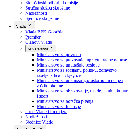
Poslanici po strankama
Poslanici po klubovima naroda
Kolegij skupštine
Skupštinski odbori i komisije
Stručna služba skupštine
Nadležnosti
Sjednice skupštine
Vlada
Vlada BPK Goražde
Premijer
Članovi Vlade
Ministarstva
Ministarstvo za privredu
Ministarstvo za pravosuđe, upravu i radne odnose
Ministarstvo za unutrašnje poslove
Ministarstvo za socijalnu politiku, zdravstvo,
raseljena lica i izbjeglice
Ministarstvo za urbanizam, prostorno uređenje i
zaštitu okoline
Ministarstvo za obrazovanje, mlade, nauku, kultur
i sport
Ministarstvo za boračka pitanja
Ministarstvo za finansije
Ured Vlade i Premijera