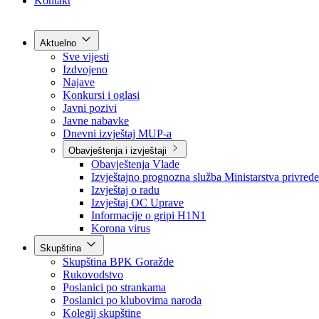
Grad Goražde
Foča-Ustikolina
Pale-Prača
Kontakt
Aktuelno
Sve vijesti
Izdvojeno
Najave
Konkursi i oglasi
Javni pozivi
Javne nabavke
Dnevni izvještaj MUP-a
Obavještenja i izvještaji
Obavještenja Vlade
Izvještajno prognozna služba Ministarstva privrede
Izvještaj o radu
Izvještaj OC Uprave
Informacije o gripi H1N1
Korona virus
Skupština
Skupština BPK Goražde
Rukovodstvo