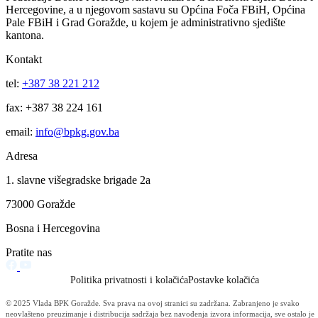
Za projekte održivog povratka izdvojeno 136.500 KM
07.08.2026