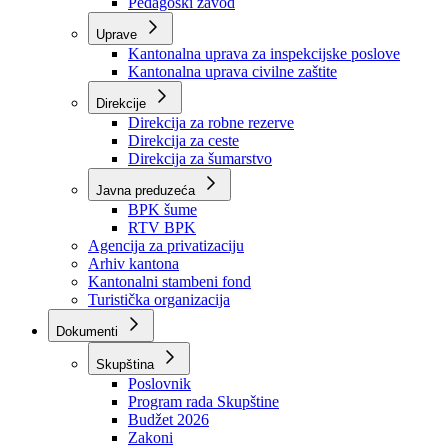
Zavod zdravstvenog osiguranja
Zavod za javno zdravstvo
Zavod za besplatnu pravnu pomoć
Pedagoški zavod
Uprave
Kantonalna uprava za inspekcijske poslove
Kantonalna uprava civilne zaštite
Direkcije
Direkcija za robne rezerve
Direkcija za ceste
Direkcija za šumarstvo
Javna preduzeća
BPK šume
RTV BPK
Agencija za privatizaciju
Arhiv kantona
Kantonalni stambeni fond
Turistička organizacija
Dokumenti
Skupština
Poslovnik