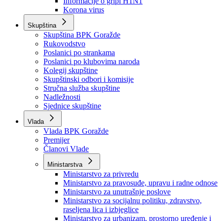
Izvještajno prognozna služba Ministarstva privrede
Izvještaj o radu
Izvještaj OC Uprave
Informacije o gripi H1N1
Korona virus
Skupština
Skupština BPK Goražde
Rukovodstvo
Poslanici po strankama
Poslanici po klubovima naroda
Kolegij skupštine
Skupštinski odbori i komisije
Stručna služba skupštine
Nadležnosti
Sjednice skupštine
Vlada
Vlada BPK Goražde
Premijer
Članovi Vlade
Ministarstva
Ministarstvo za privredu
Ministarstvo za pravosuđe, upravu i radne odnose
Ministarstvo za unutrašnje poslove