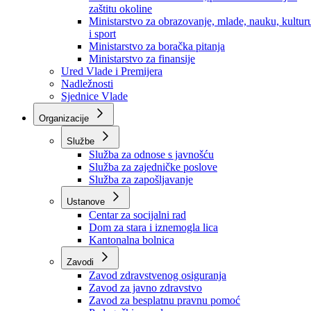
Ministarstvo za socijalnu politiku, zdravstvo,
raseljena lica i izbjeglice
Ministarstvo za urbanizam, prostorno uređenje i
zaštitu okoline
Ministarstvo za obrazovanje, mlade, nauku, kultur
i sport
Ministarstvo za boračka pitanja
Ministarstvo za finansije
Ured Vlade i Premijera
Nadležnosti
Sjednice Vlade
Organizacije
Službe
Služba za odnose s javnošću
Služba za zajedničke poslove
Služba za zapošljavanje
Ustanove
Centar za socijalni rad
Dom za stara i iznemogla lica
Kantonalna bolnica
Zavodi