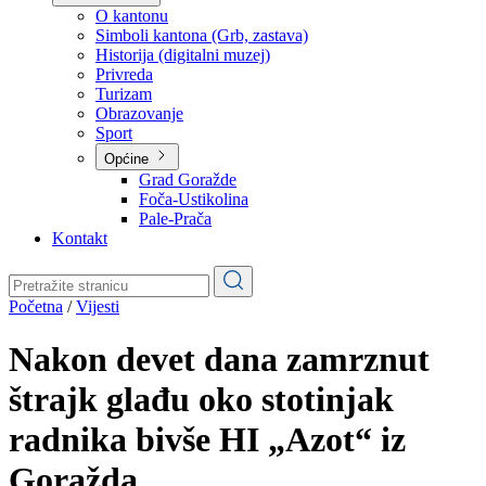
Planovi
Značajni dokumenti
O kantonu
O kantonu
Simboli kantona (Grb, zastava)
Historija (digitalni muzej)
Privreda
Turizam
Obrazovanje
Sport
Općine
Grad Goražde
Foča-Ustikolina
Pale-Prača
Kontakt
Početna
/
Vijesti
Nakon devet dana zamrznut
štrajk glađu oko stotinjak