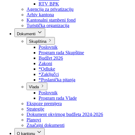
Direkcija za šumarstvo
Javna preduzeća
BPK šume
RTV BPK
Agencija za privatizaciju
Arhiv kantona
Kantonalni stambeni fond
Turistička organizacija
Dokumenti
Skupština
Poslovnik
Program rada Skupštine
Budžet 2026
Zakoni
*Odluke
*Zaključci
*Poslanička pitanja
Vlada
Poslovnik
Program rada Vlade
Ekspoze premijera
Strategije
Dokument okvirnog budžeta 2024-2026