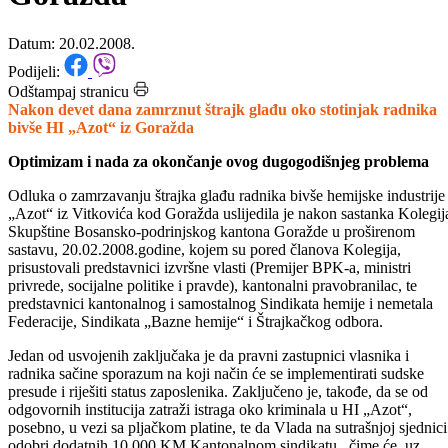
radnika bivše HI „Azot“ iz
Goražda
Datum: 20.02.2008.
Podijeli:
Odštampaj stranicu
Nakon devet dana zamrznut štrajk glađu oko stotinjak radnika
bivše HI „Azot“ iz Goražda
Optimizam i nada za okončanje ovog dugogodišnjeg problema
Odluka o zamrzavanju štrajka glađu radnika bivše hemijske industrije
„Azot“ iz Vitkovića kod Goražda uslijedila je nakon sastanka Kolegij
Skupštine Bosansko-podrinjskog kantona Goražde u proširenom
sastavu, 20.02.2008.godine, kojem su pored članova Kolegija,
prisustovali predstavnici izvršne vlasti (Premijer BPK-a, ministri
privrede, socijalne politike i pravde), kantonalni pravobranilac, te
predstavnici kantonalnog i samostalnog Sindikata hemije i nemetala
Federacije, Sindikata „Bazne hemije“ i Štrajkačkog odbora.
Jedan od usvojenih zaključaka je da pravni zastupnici vlasnika i
radnika sačine sporazum na koji način će se implementirati sudske
presude i riješiti status zaposlenika. Zaključeno je, takođe, da se od