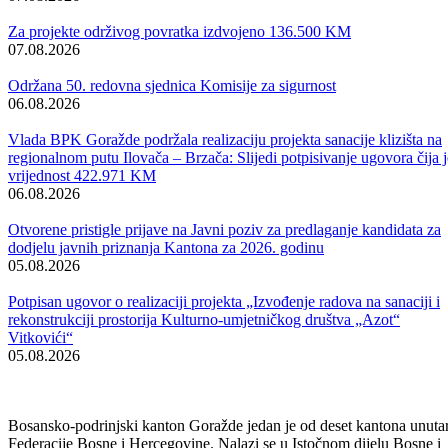
Obavijest korisnicima socijalnih davanja i boračke egzistencijalne
naknade u BPK Goražde
07.08.2026