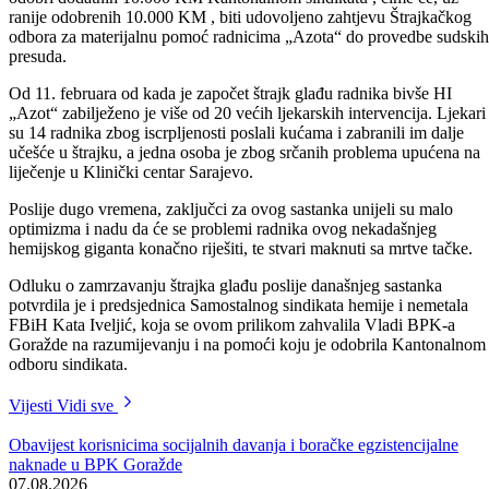
odgovornih institucija zatraži istraga oko kriminala u HI „Azot“,
posebno, u vezi sa pljačkom platine, te da Vlada na sutrašnjoj sjednici
odobri dodatnih 10.000 KM Kantonalnom sindikatu , čime će, uz
ranije odobrenih 10.000 KM , biti udovoljeno zahtjevu Štrajkačkog
odbora za materijalnu pomoć radnicima „Azota“ do provedbe sudskih
presuda.
Od 11. februara od kada je započet štrajk glađu radnika bivše HI
„Azot“ zabilježeno je više od 20 većih ljekarskih intervencija. Ljekari
su 14 radnika zbog iscrpljenosti poslali kućama i zabranili im dalje
učešće u štrajku, a jedna osoba je zbog srčanih problema upućena na
liječenje u Klinički centar Sarajevo.
Poslije dugo vremena, zaključci za ovog sastanka unijeli su malo
optimizma i nadu da će se problemi radnika ovog nekadašnjeg
hemijskog giganta konačno riješiti, te stvari maknuti sa mrtve tačke.
Odluku o zamrzavanju štrajka glađu poslije današnjeg sastanka
potvrdila je i predsjednica Samostalnog sindikata hemije i nemetala
FBiH Kata Iveljić, koja se ovom prilikom zahvalila Vladi BPK-a
Goražde na razumijevanju i na pomoći koju je odobrila Kantonalnom
odboru sindikata.
Vijesti
Vidi sve