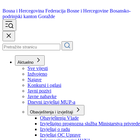
Bosna i Hercegovina
Federacija Bosne i Hercegovine
Bosansko-
podrinjski kanton Goražde
Aktuelno
Sve vijesti
Izdvojeno
Najave
Konkursi i oglasi
Javni pozivi
Javne nabavke
Dnevni izvještaj MUP-a
Obavještenja i izvještaji
Obavještenja Vlade