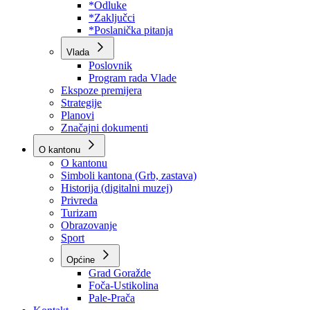
Program rada Skupštine
Budžet 2026
Zakoni
*Odluke
*Zaključci
*Poslanička pitanja
Vlada
Poslovnik
Program rada Vlade
Ekspoze premijera
Strategije
Planovi
Značajni dokumenti
O kantonu
O kantonu
Simboli kantona (Grb, zastava)
Historija (digitalni muzej)
Privreda
Turizam
Obrazovanje
Sport
Općine