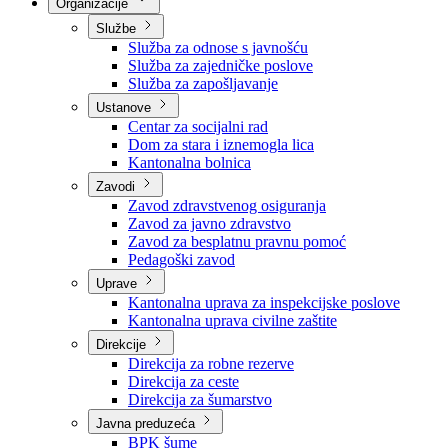
Nadležnosti
Sjednice Vlade
Organizacije
Službe
Služba za odnose s javnošću
Služba za zajedničke poslove
Služba za zapošljavanje
Ustanove
Centar za socijalni rad
Dom za stara i iznemogla lica
Kantonalna bolnica
Zavodi
Zavod zdravstvenog osiguranja
Zavod za javno zdravstvo
Zavod za besplatnu pravnu pomoć
Pedagoški zavod
Uprave
Kantonalna uprava za inspekcijske poslove
Kantonalna uprava civilne zaštite
Direkcije
Direkcija za robne rezerve
Direkcija za ceste