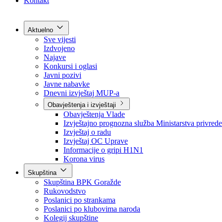
Grad Goražde
Foča-Ustikolina
Pale-Prača
Kontakt
Aktuelno
Sve vijesti
Izdvojeno
Najave
Konkursi i oglasi
Javni pozivi
Javne nabavke
Dnevni izvještaj MUP-a
Obavještenja i izvještaji
Obavještenja Vlade
Izvještajno prognozna služba Ministarstva privrede
Izvještaj o radu
Izvještaj OC Uprave
Informacije o gripi H1N1
Korona virus
Skupština
Skupština BPK Goražde
Rukovodstvo