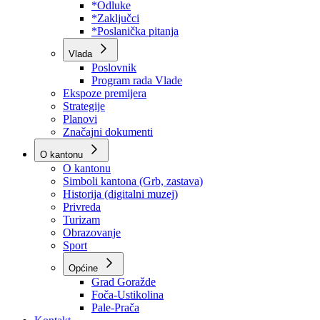
Program rada Skupštine
Budžet 2026
Zakoni
*Odluke
*Zaključci
*Poslanička pitanja
Vlada
Poslovnik
Program rada Vlade
Ekspoze premijera
Strategije
Planovi
Značajni dokumenti
O kantonu
O kantonu
Simboli kantona (Grb, zastava)
Historija (digitalni muzej)
Privreda
Turizam
Obrazovanje
Sport
Općine