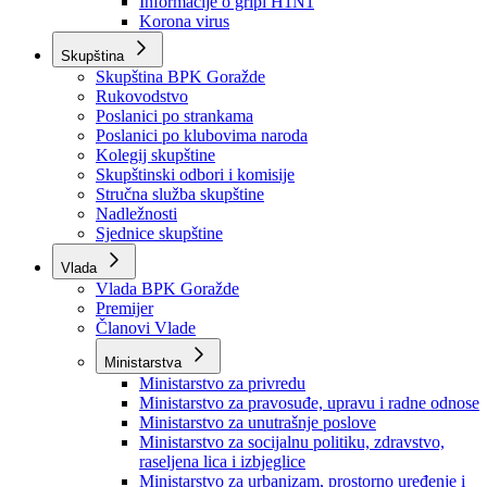
Izvještajno prognozna služba Ministarstva privrede
Izvještaj o radu
Izvještaj OC Uprave
Informacije o gripi H1N1
Korona virus
Skupština
Skupština BPK Goražde
Rukovodstvo
Poslanici po strankama
Poslanici po klubovima naroda
Kolegij skupštine
Skupštinski odbori i komisije
Stručna služba skupštine
Nadležnosti
Sjednice skupštine
Vlada
Vlada BPK Goražde
Premijer
Članovi Vlade
Ministarstva
Ministarstvo za privredu
Ministarstvo za pravosuđe, upravu i radne odnose
Ministarstvo za unutrašnje poslove