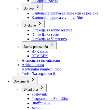
Zavod zdravstvenog osiguranja
Zavod za javno zdravstvo
Zavod za besplatnu pravnu pomoć
Pedagoški zavod
Uprave
Kantonalna uprava za inspekcijske poslove
Kantonalna uprava civilne zaštite
Direkcije
Direkcija za robne rezerve
Direkcija za ceste
Direkcija za šumarstvo
Javna preduzeća
BPK šume
RTV BPK
Agencija za privatizaciju
Arhiv kantona
Kantonalni stambeni fond
Turistička organizacija
Dokumenti
Skupština
Poslovnik