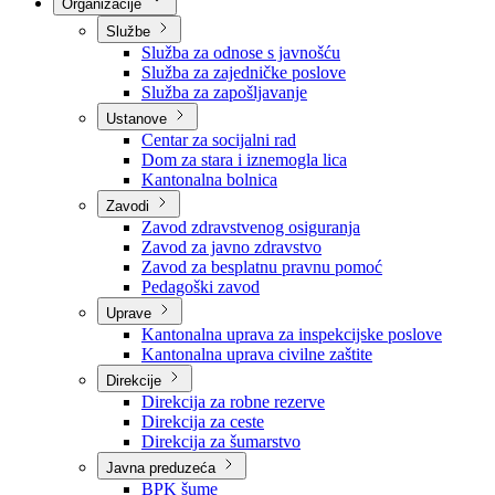
Nadležnosti
Sjednice Vlade
Organizacije
Službe
Služba za odnose s javnošću
Služba za zajedničke poslove
Služba za zapošljavanje
Ustanove
Centar za socijalni rad
Dom za stara i iznemogla lica
Kantonalna bolnica
Zavodi
Zavod zdravstvenog osiguranja
Zavod za javno zdravstvo
Zavod za besplatnu pravnu pomoć
Pedagoški zavod
Uprave
Kantonalna uprava za inspekcijske poslove
Kantonalna uprava civilne zaštite
Direkcije
Direkcija za robne rezerve
Direkcija za ceste