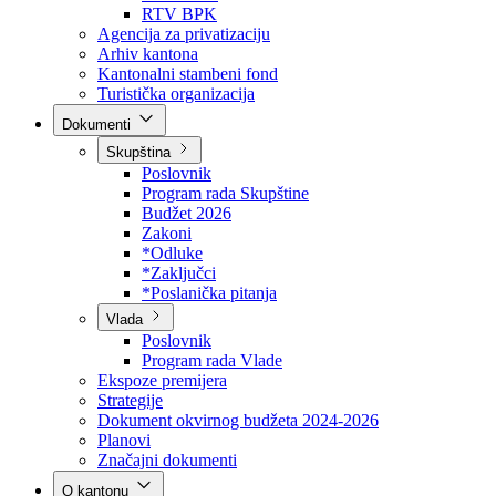
Direkcija za šumarstvo
Javna preduzeća
BPK šume
RTV BPK
Agencija za privatizaciju
Arhiv kantona
Kantonalni stambeni fond
Turistička organizacija
Dokumenti
Skupština
Poslovnik
Program rada Skupštine
Budžet 2026
Zakoni
*Odluke
*Zaključci
*Poslanička pitanja
Vlada
Poslovnik
Program rada Vlade
Ekspoze premijera
Strategije
Dokument okvirnog budžeta 2024-2026