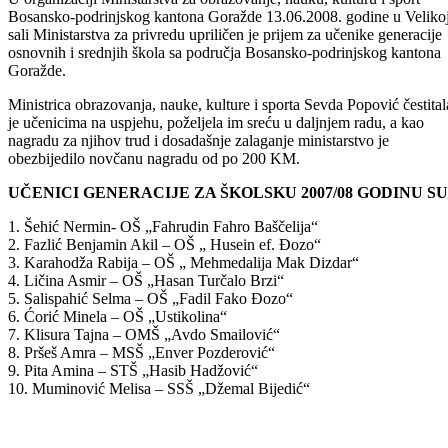
Podijeli:
Odštampaj stranicu
U organizaciji Ministarstva za obrazovanje, nauku, kulturu i sport
Bosansko-podrinjskog kantona Goražde 13.06.2008. godine u Veliko
sali Ministarstva za privredu upriličen je prijem za učenike generacije
osnovnih i srednjih škola sa područja Bosansko-podrinjskog kantona
Goražde.
Ministrica obrazovanja, nauke, kulture i sporta Sevda Popović čestital
je učenicima na uspjehu, poželjela im sreću u daljnjem radu, a kao
nagradu za njihov trud i dosadašnje zalaganje ministarstvo je
obezbijedilo novčanu nagradu od po 200 KM.
UČENICI GENERACIJE ZA ŠKOLSKU 2007/08 GODINU SU
1. Šehić Nermin- OŠ „Fahrudin Fahro Baščelija“
2. Fazlić Benjamin Akil – OŠ „ Husein ef. Đozo“
3. Karahodža Rabija – OŠ „ Mehmedalija Mak Dizdar“
4. Ličina Asmir – OŠ „Hasan Turčalo Brzi“
5. Salispahić Selma – OŠ „Fadil Fako Đozo“
6. Ćorić Minela – OŠ „Ustikolina“
7. Klisura Tajna – OMŠ „Avdo Smailović“
8. Pršeš Amra – MSŠ „Enver Pozderović“
9. Pita Amina – STŠ „Hasib Hadžović“
10. Muminović Melisa – SSŠ „Džemal Bijedić“