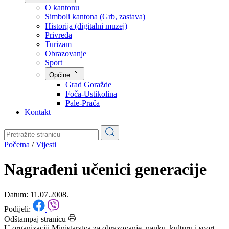
Planovi
Značajni dokumenti
O kantonu
O kantonu
Simboli kantona (Grb, zastava)
Historija (digitalni muzej)
Privreda
Turizam
Obrazovanje
Sport
Općine
Grad Goražde
Foča-Ustikolina
Pale-Prača
Kontakt
Početna
/
Vijesti
Nagrađeni učenici generacije
Datum: 11.07.2008.