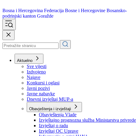
Bosna i Hercegovina
Federacija Bosne i Hercegovine
Bosansko-
podrinjski kanton Goražde
Aktuelno
Sve vijesti
Izdvojeno
Najave
Konkursi i oglasi
Javni pozivi
Javne nabavke
Dnevni izvještaj MUP-a
Obavještenja i izvještaji
Obavještenja Vlade