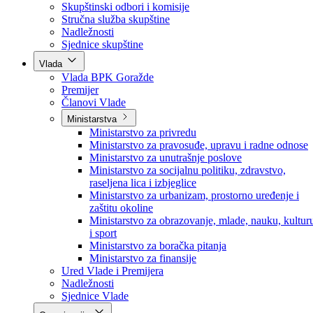
Poslanici po strankama
Poslanici po klubovima naroda
Kolegij skupštine
Skupštinski odbori i komisije
Stručna služba skupštine
Nadležnosti
Sjednice skupštine
Vlada
Vlada BPK Goražde
Premijer
Članovi Vlade
Ministarstva
Ministarstvo za privredu
Ministarstvo za pravosuđe, upravu i radne odnose
Ministarstvo za unutrašnje poslove
Ministarstvo za socijalnu politiku, zdravstvo,
raseljena lica i izbjeglice
Ministarstvo za urbanizam, prostorno uređenje i
zaštitu okoline
Ministarstvo za obrazovanje, mlade, nauku, kultur
i sport
Ministarstvo za boračka pitanja
Ministarstvo za finansije
Ured Vlade i Premijera