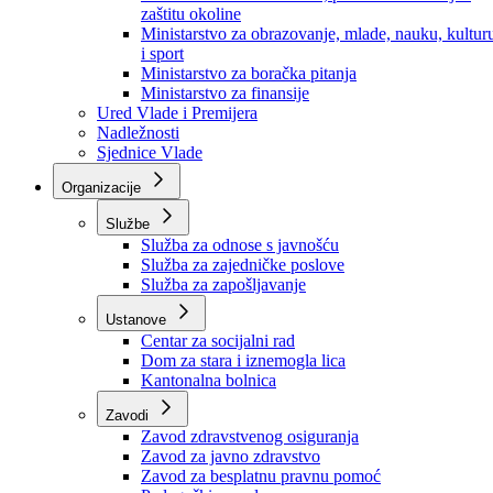
Ministarstvo za socijalnu politiku, zdravstvo,
raseljena lica i izbjeglice
Ministarstvo za urbanizam, prostorno uređenje i
zaštitu okoline
Ministarstvo za obrazovanje, mlade, nauku, kultur
i sport
Ministarstvo za boračka pitanja
Ministarstvo za finansije
Ured Vlade i Premijera
Nadležnosti
Sjednice Vlade
Organizacije
Službe
Služba za odnose s javnošću
Služba za zajedničke poslove
Služba za zapošljavanje
Ustanove
Centar za socijalni rad
Dom za stara i iznemogla lica
Kantonalna bolnica
Zavodi