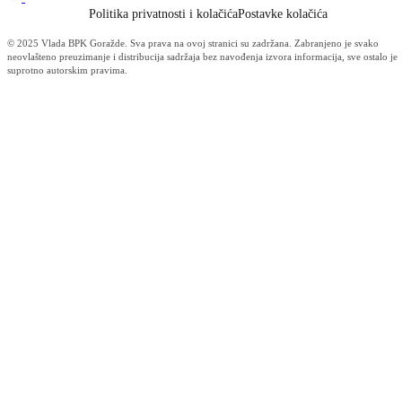
Obavijest korisnicima socijalnih davanja i boračke egzistencijalne
naknade u BPK Goražde
07.08.2026
Za projekte održivog povratka izdvojeno 136.500 KM
07.08.2026