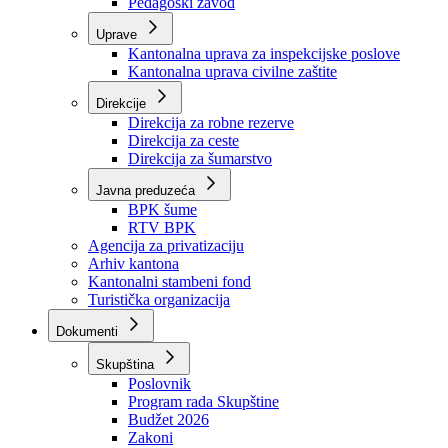
Zavod zdravstvenog osiguranja
Zavod za javno zdravstvo
Zavod za besplatnu pravnu pomoć
Pedagoški zavod
Uprave
Kantonalna uprava za inspekcijske poslove
Kantonalna uprava civilne zaštite
Direkcije
Direkcija za robne rezerve
Direkcija za ceste
Direkcija za šumarstvo
Javna preduzeća
BPK šume
RTV BPK
Agencija za privatizaciju
Arhiv kantona
Kantonalni stambeni fond
Turistička organizacija
Dokumenti
Skupština
Poslovnik