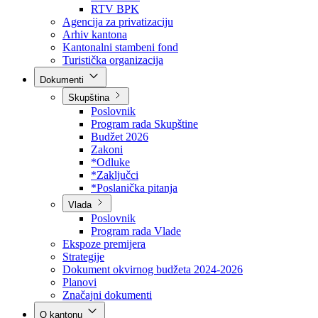
Direkcija za šumarstvo
Javna preduzeća
BPK šume
RTV BPK
Agencija za privatizaciju
Arhiv kantona
Kantonalni stambeni fond
Turistička organizacija
Dokumenti
Skupština
Poslovnik
Program rada Skupštine
Budžet 2026
Zakoni
*Odluke
*Zaključci
*Poslanička pitanja
Vlada
Poslovnik
Program rada Vlade
Ekspoze premijera
Strategije
Dokument okvirnog budžeta 2024-2026