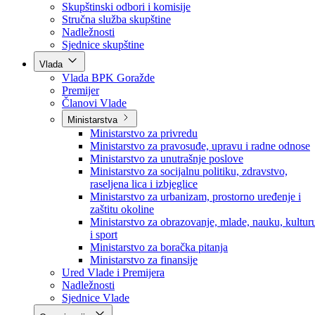
Poslanici po strankama
Poslanici po klubovima naroda
Kolegij skupštine
Skupštinski odbori i komisije
Stručna služba skupštine
Nadležnosti
Sjednice skupštine
Vlada
Vlada BPK Goražde
Premijer
Članovi Vlade
Ministarstva
Ministarstvo za privredu
Ministarstvo za pravosuđe, upravu i radne odnose
Ministarstvo za unutrašnje poslove
Ministarstvo za socijalnu politiku, zdravstvo,
raseljena lica i izbjeglice
Ministarstvo za urbanizam, prostorno uređenje i
zaštitu okoline
Ministarstvo za obrazovanje, mlade, nauku, kultur
i sport
Ministarstvo za boračka pitanja
Ministarstvo za finansije
Ured Vlade i Premijera