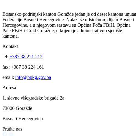
Prema riječima ministra za finansije u Bosansko-podrinjskom kantonu
Goražde Muhidina Pleha, ovaj sistem obračuna i isplate plaća trebao b
se početi primjenjivati krajem 2008. godine.
Vijesti
Vidi sve