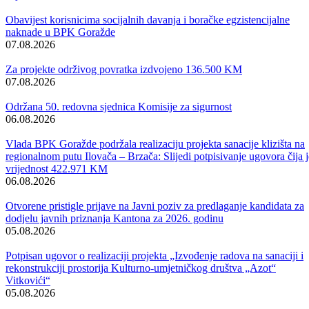
centraliziranog obračuna i isplate plaća, koju su izveli predstavnici
firme OCEAN d.o.o. iz Sarajeva, nosioci izrade pomenute aplikacije.
Trezorski način poslovanja u Federaciji Bosne i Hercegovine uveden
je od januara 2002.godine uz pomoć stručnjaka iz USAID-a , US
Tresury-ja, uz učešće domaćih kadrova. Korišten je aplikativni softver
američke kompanije ORACL-e, a tim za implementaciju je
organizovao i vodio USAID. Budući da navedeni Tim za
implementaciju nije uključio obračun i isplatu plaća, ovaj segment
realiziran je kompletno sa domaćim kadrovima.