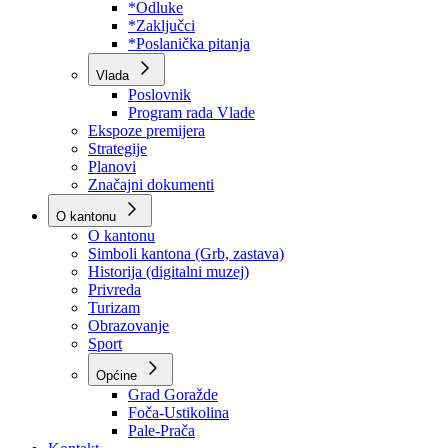
Program rada Skupštine
Budžet 2026
Zakoni
*Odluke
*Zaključci
*Poslanička pitanja
Vlada
Poslovnik
Program rada Vlade
Ekspoze premijera
Strategije
Planovi
Značajni dokumenti
O kantonu
O kantonu
Simboli kantona (Grb, zastava)
Historija (digitalni muzej)
Privreda
Turizam
Obrazovanje
Sport
Općine