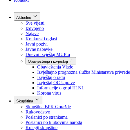
Grad Goražde
Foča-Ustikolina
Pale-Prača
Kontakt
Aktuelno
Sve vijesti
Izdvojeno
Najave
Konkursi i oglasi
Javni pozivi
Javne nabavke
Dnevni izvještaj MUP-a
Obavještenja i izvještaji
Obavještenja Vlade
Izvještajno prognozna služba Ministarstva privrede
Izvještaj o radu
Izvještaj OC Uprave
Informacije o gripi H1N1
Korona virus
Skupština
Skupština BPK Goražde
Rukovodstvo