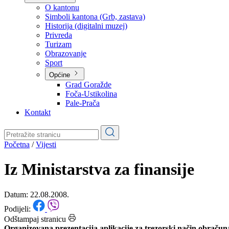
Planovi
Značajni dokumenti
O kantonu
O kantonu
Simboli kantona (Grb, zastava)
Historija (digitalni muzej)
Privreda
Turizam
Obrazovanje
Sport
Općine
Grad Goražde
Foča-Ustikolina
Pale-Prača
Kontakt
Početna
/
Vijesti
Iz Ministarstva za finansije
Datum: 22.08.2008.