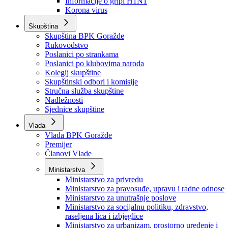
Izvještajno prognozna služba Ministarstva privrede
Izvještaj o radu
Izvještaj OC Uprave
Informacije o gripi H1N1
Korona virus
Skupština
Skupština BPK Goražde
Rukovodstvo
Poslanici po strankama
Poslanici po klubovima naroda
Kolegij skupštine
Skupštinski odbori i komisije
Stručna služba skupštine
Nadležnosti
Sjednice skupštine
Vlada
Vlada BPK Goražde
Premijer
Članovi Vlade
Ministarstva
Ministarstvo za privredu
Ministarstvo za pravosuđe, upravu i radne odnose
Ministarstvo za unutrašnje poslove