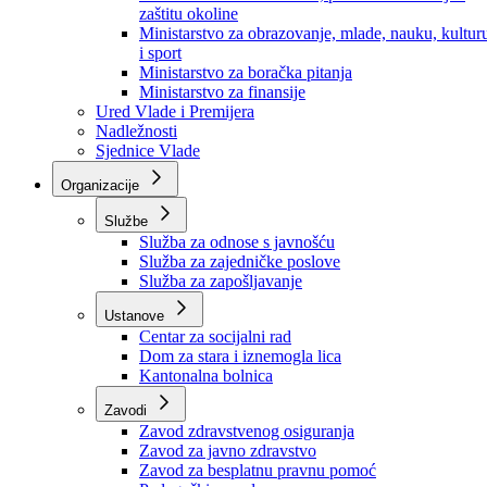
Ministarstvo za socijalnu politiku, zdravstvo,
raseljena lica i izbjeglice
Ministarstvo za urbanizam, prostorno uređenje i
zaštitu okoline
Ministarstvo za obrazovanje, mlade, nauku, kultur
i sport
Ministarstvo za boračka pitanja
Ministarstvo za finansije
Ured Vlade i Premijera
Nadležnosti
Sjednice Vlade
Organizacije
Službe
Služba za odnose s javnošću
Služba za zajedničke poslove
Služba za zapošljavanje
Ustanove
Centar za socijalni rad
Dom za stara i iznemogla lica
Kantonalna bolnica
Zavodi