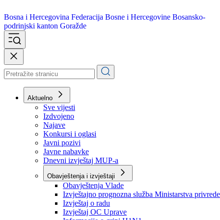
Bosna i Hercegovina
Federacija Bosne i Hercegovine
Bosansko-
podrinjski kanton Goražde
Aktuelno
Sve vijesti
Izdvojeno
Najave
Konkursi i oglasi
Javni pozivi
Javne nabavke
Dnevni izvještaj MUP-a
Obavještenja i izvještaji
Obavještenja Vlade