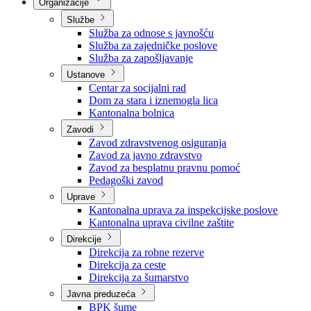
Nadležnosti
Sjednice Vlade
Organizacije
Službe
Služba za odnose s javnošću
Služba za zajedničke poslove
Služba za zapošljavanje
Ustanove
Centar za socijalni rad
Dom za stara i iznemogla lica
Kantonalna bolnica
Zavodi
Zavod zdravstvenog osiguranja
Zavod za javno zdravstvo
Zavod za besplatnu pravnu pomoć
Pedagoški zavod
Uprave
Kantonalna uprava za inspekcijske poslove
Kantonalna uprava civilne zaštite
Direkcije
Direkcija za robne rezerve
Direkcija za ceste