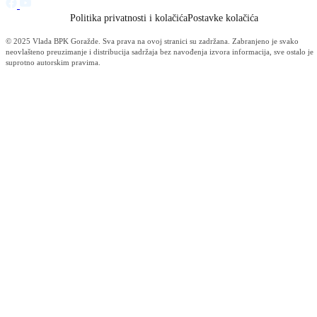
razvoja domaće proizvodnje i njenog unaprijeđenja.
Na VI simpoziju poljoprivrede, veterinarstva, šumarstva i
biotehnologije u Goraždu očekuje se više od 500 učesnika, stručnjaka
iz cijele BiH i regiona, koji će sa naučnog i stručnog aspekta dati
snažnu podršku razvoju Bosansko-podrinjskog kantona u ovoj
najznačajnijoj privrednoj oblasti.
P R O G R A M – VI SIMPOZIJ POLJOPRIVREDE,
VETERINARSTVA, ŠUMARSTVA I BIOTEHNOLOGIJE
|
PDF
Preuzmi
Vijesti
Vidi sve