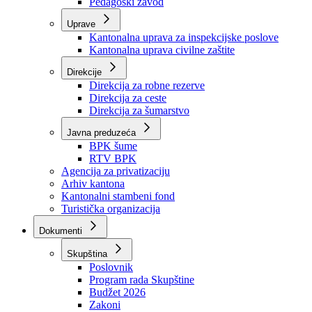
Zavod zdravstvenog osiguranja
Zavod za javno zdravstvo
Zavod za besplatnu pravnu pomoć
Pedagoški zavod
Uprave
Kantonalna uprava za inspekcijske poslove
Kantonalna uprava civilne zaštite
Direkcije
Direkcija za robne rezerve
Direkcija za ceste
Direkcija za šumarstvo
Javna preduzeća
BPK šume
RTV BPK
Agencija za privatizaciju
Arhiv kantona
Kantonalni stambeni fond
Turistička organizacija
Dokumenti
Skupština
Poslovnik