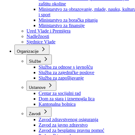
Ministarstvo za socijalnu politiku, zdravstvo,
raseljena lica i izbjeglice
Ministarstvo za urbanizam, prostorno uređenje i
zaštitu okoline
Ministarstvo za obrazovanje, mlade, nauku, kultur
i sport
Ministarstvo za boračka pitanja
Ministarstvo za finansije
Ured Vlade i Premijera
Nadležnosti
Sjednice Vlade
Organizacije
Službe
Služba za odnose s javnošću
Služba za zajedničke poslove
Služba za zapošljavanje
Ustanove
Centar za socijalni rad
Dom za stara i iznemogla lica
Kantonalna bolnica
Zavodi