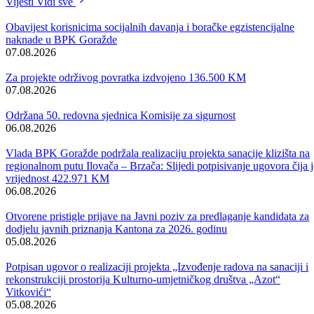
– Naš cilj je da sve naše prednosti i potencijale, uz pomoć Vlade
Federacije i ekonomski jačih kantona, iskoristimo za stvaranje bolje
perspektive i pozicije našeg kantona, te da Goraždu vratimo status
regionalnog centra ovog dijela Bosne i Hercegovine.
Hvala vam još jednom što ste svoje znanje ponudili za postizanje ovo
plemenitog cilja i što ćemo zahvaljujući vama, uz razgovore sa
goraždanskim privrednicima i biznismenima, nadam se, doći do
odgovora kako na što racionalniji način iskoristiti prirodne resurse
Bosansko-podrinjskog kantona, na zadovoljstvo i sreću svih njegovih
građana.- kazao je gospodin Halilović.