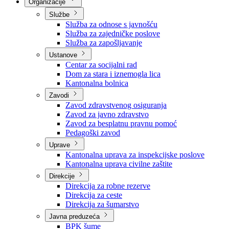
Nadležnosti
Sjednice Vlade
Organizacije
Službe
Služba za odnose s javnošću
Služba za zajedničke poslove
Služba za zapošljavanje
Ustanove
Centar za socijalni rad
Dom za stara i iznemogla lica
Kantonalna bolnica
Zavodi
Zavod zdravstvenog osiguranja
Zavod za javno zdravstvo
Zavod za besplatnu pravnu pomoć
Pedagoški zavod
Uprave
Kantonalna uprava za inspekcijske poslove
Kantonalna uprava civilne zaštite
Direkcije
Direkcija za robne rezerve
Direkcija za ceste