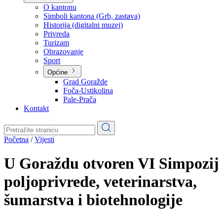
Planovi
Značajni dokumenti
O kantonu
O kantonu
Simboli kantona (Grb, zastava)
Historija (digitalni muzej)
Privreda
Turizam
Obrazovanje
Sport
Općine
Grad Goražde
Foča-Ustikolina
Pale-Prača
Kontakt
Početna
/
Vijesti
U Goraždu otvoren VI Simpozij
poljoprivrede, veterinarstva,