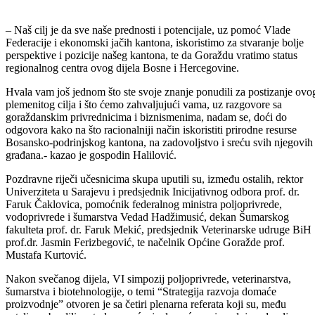
Vlada Bosansko-podirnjskog kantona Goražde domaćin je VI
Simpozija poljoprivrede, veterinarstva, šumarstva i biotehnologije o
temi „Strategija razvoja domaće proizvodnje“, koji se od 23. do 25.
oktobra održava u Goraždu.
Simpozij čiji je glavni pokrovitelj Vlada Federacije BiH, a organizator
Univerzitet u Sarajevu, Veterinarski, Šumarski, Poljoprivredno-
prehrambeni i Prirodno-matematički fakultet Univerziteta u Sarajevu,
te Biotehnički fakultet iz Bihaća, svečano je otvorio Premijer BPK-a
Salem Halilović. On je poželio dobrodošlicu učesnicima simpozija, te
im predstavio trenutnu poziciju Bosansko-podrinjskog kantona, kao i
neke od zacrtanih ciljeva Vlade kantona.