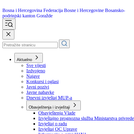
Bosna i Hercegovina
Federacija Bosne i Hercegovine
Bosansko-
podrinjski kanton Goražde
Aktuelno
Sve vijesti
Izdvojeno
Najave
Konkursi i oglasi
Javni pozivi
Javne nabavke
Dnevni izvještaj MUP-a
Obavještenja i izvještaji
Obavještenja Vlade