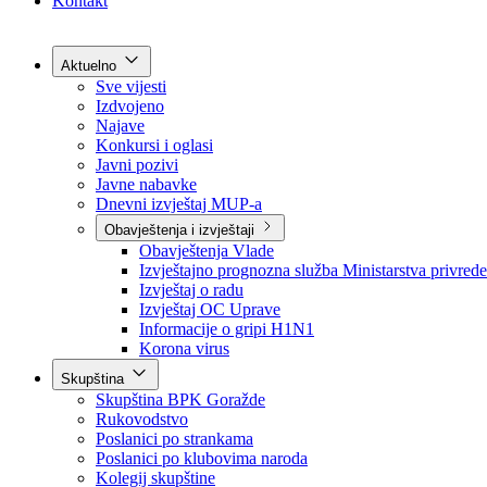
Grad Goražde
Foča-Ustikolina
Pale-Prača
Kontakt
Aktuelno
Sve vijesti
Izdvojeno
Najave
Konkursi i oglasi
Javni pozivi
Javne nabavke
Dnevni izvještaj MUP-a
Obavještenja i izvještaji
Obavještenja Vlade
Izvještajno prognozna služba Ministarstva privrede
Izvještaj o radu
Izvještaj OC Uprave
Informacije o gripi H1N1
Korona virus
Skupština
Skupština BPK Goražde
Rukovodstvo