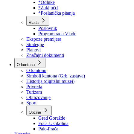
Program rada Skupštine
Budžet 2026
Zakoni
*Odluke
*Zaključci
*Poslanička pitanja
Vlada
Poslovnik
Program rada Vlade
Ekspoze premijera
Strategije
Planovi
Značajni dokumenti
O kantonu
O kantonu
Simboli kantona (Grb, zastava)
Historija (digitalni muzej)
Privreda
Turizam
Obrazovanje
Sport
Općine