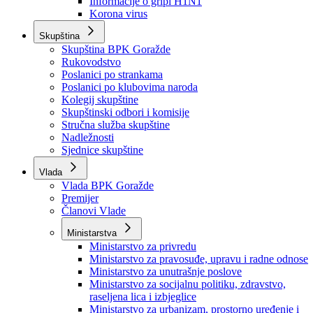
Izvještajno prognozna služba Ministarstva privrede
Izvještaj o radu
Izvještaj OC Uprave
Informacije o gripi H1N1
Korona virus
Skupština
Skupština BPK Goražde
Rukovodstvo
Poslanici po strankama
Poslanici po klubovima naroda
Kolegij skupštine
Skupštinski odbori i komisije
Stručna služba skupštine
Nadležnosti
Sjednice skupštine
Vlada
Vlada BPK Goražde
Premijer
Članovi Vlade
Ministarstva
Ministarstvo za privredu
Ministarstvo za pravosuđe, upravu i radne odnose
Ministarstvo za unutrašnje poslove