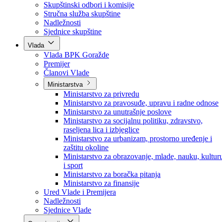
Poslanici po strankama
Poslanici po klubovima naroda
Kolegij skupštine
Skupštinski odbori i komisije
Stručna služba skupštine
Nadležnosti
Sjednice skupštine
Vlada
Vlada BPK Goražde
Premijer
Članovi Vlade
Ministarstva
Ministarstvo za privredu
Ministarstvo za pravosuđe, upravu i radne odnose
Ministarstvo za unutrašnje poslove
Ministarstvo za socijalnu politiku, zdravstvo,
raseljena lica i izbjeglice
Ministarstvo za urbanizam, prostorno uređenje i
zaštitu okoline
Ministarstvo za obrazovanje, mlade, nauku, kultur
i sport
Ministarstvo za boračka pitanja
Ministarstvo za finansije
Ured Vlade i Premijera