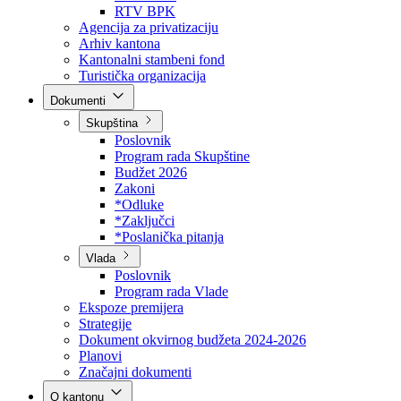
Direkcija za šumarstvo
Javna preduzeća
BPK šume
RTV BPK
Agencija za privatizaciju
Arhiv kantona
Kantonalni stambeni fond
Turistička organizacija
Dokumenti
Skupština
Poslovnik
Program rada Skupštine
Budžet 2026
Zakoni
*Odluke
*Zaključci
*Poslanička pitanja
Vlada
Poslovnik
Program rada Vlade
Ekspoze premijera
Strategije
Dokument okvirnog budžeta 2024-2026