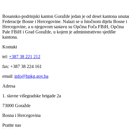
Pozdravne riječi učesnicima skupa uputili su, između ostalih, rektor
Univerziteta u Sarajevu i predsjednik Inicijativnog odbora prof. dr.
Faruk Čaklovica, pomoćnik federalnog ministra poljoprivrede,
vodoprivrede i šumarstva Vedad Hadžimusić, dekan Šumarskog
fakulteta prof. dr. Faruk Mekić, predsjednik Veterinarske udruge BiH
prof.dr. Jasmin Ferizbegović, te načelnik Općine Goražde prof.
Mustafa Kurtović.
Nakon svečanog dijela, VI simpozij poljoprivrede, veterinarstva,
šumarstva i biotehnologije, o temi “Strategija razvoja domaće
proizvodnje” otvoren je sa četiri plenarna referata koji su, među
ostalim, obradili metode povećanja domaće proizvodnje, zdravlje
životinja i sigurnost hrane, harmonizaciju sa međunarodnim
standardima, značaj komasacije kao mjere ruralnog razvoja i dr.
U naredna dva dana doktori nauka sa različitih fakulteta u BiH u
okviru 8 sekcija prezentiraće 76 naučnih i stručnih referata kroz koje 
biti zastupljena sva naučna područja iz poljoprivrede, veterinarstva,
hrane, vodoprivrede, šumarstva i biotehnologije i dr.
Cilj simpozija je i da se podrži domaća proizvodnja hrane u Bosansko
podrinjskom kantonu, a u neposrednom kontaktu sa privrednicima, u
subotu 25.oktobra na Okruglom stolu o temi „ Racionalno korišćenje
prirodnih resursa BiH“, govorit će se o akteulnim pitanjima strategije