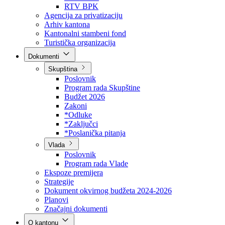
Direkcija za šumarstvo
Javna preduzeća
BPK šume
RTV BPK
Agencija za privatizaciju
Arhiv kantona
Kantonalni stambeni fond
Turistička organizacija
Dokumenti
Skupština
Poslovnik
Program rada Skupštine
Budžet 2026
Zakoni
*Odluke
*Zaključci
*Poslanička pitanja
Vlada
Poslovnik
Program rada Vlade
Ekspoze premijera
Strategije
Dokument okvirnog budžeta 2024-2026