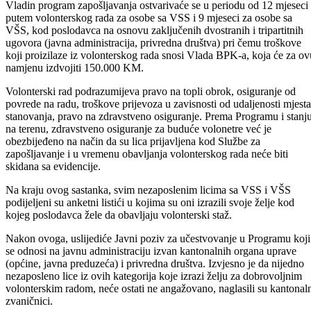
zapošljavanja, iako, kako je istaknula, nije isključeno da Služba još u
ovoj godini krene u realizaciju jednog sličnog programa.
Vladin program zapošljavanja ostvarivaće se u periodu od 12 mjeseci
putem volonterskog rada za osobe sa VSS i 9 mjeseci za osobe sa
VŠS, kod poslodavca na osnovu zaključenih dvostranih i tripartitnih
ugovora (javna administracija, privredna društva) pri čemu troškove
koji proizilaze iz volonterskog rada snosi Vlada BPK-a, koja će za ov
namjenu izdvojiti 150.000 KM.
Volonterski rad podrazumijeva pravo na topli obrok, osiguranje od
povrede na radu, troškove prijevoza u zavisnosti od udaljenosti mjesta
stanovanja, pravo na zdravstveno osiguranje. Prema Programu i stanj
na terenu, zdravstveno osiguranje za buduće volonetre već je
obezbijeđeno na način da su lica prijavljena kod Službe za
zapošljavanje i u vremenu obavljanja volonterskog rada neće biti
skidana sa evidencije.
Na kraju ovog sastanka, svim nezaposlenim licima sa VSS i VŠS
podijeljeni su anketni listići u kojima su oni izrazili svoje želje kod
kojeg poslodavca žele da obavljaju volonterski staž.
Nakon ovoga, uslijediće Javni poziv za učestvovanje u Programu koji
se odnosi na javnu administraciju izvan kantonalnih organa uprave
(općine, javna preduzeća) i privredna društva. Izvjesno je da nijedno