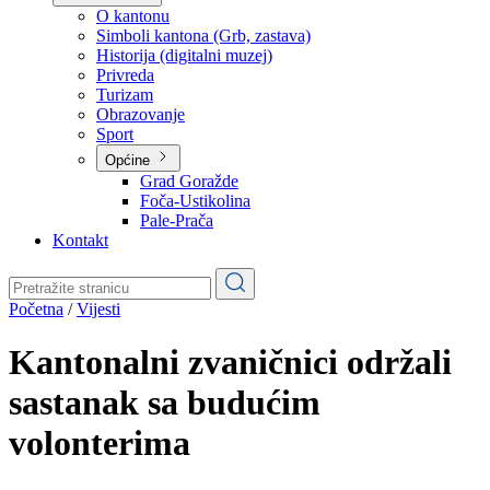
Planovi
Značajni dokumenti
O kantonu
O kantonu
Simboli kantona (Grb, zastava)
Historija (digitalni muzej)
Privreda
Turizam
Obrazovanje
Sport
Općine
Grad Goražde
Foča-Ustikolina
Pale-Prača
Kontakt
Početna
/
Vijesti
Kantonalni zvaničnici održali
sastanak sa budućim