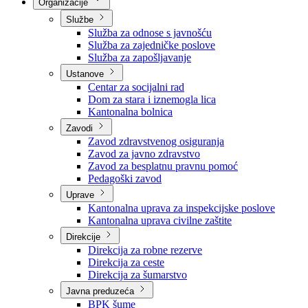
Nadležnosti
Sjednice Vlade
Organizacije
Službe
Služba za odnose s javnošću
Služba za zajedničke poslove
Služba za zapošljavanje
Ustanove
Centar za socijalni rad
Dom za stara i iznemogla lica
Kantonalna bolnica
Zavodi
Zavod zdravstvenog osiguranja
Zavod za javno zdravstvo
Zavod za besplatnu pravnu pomoć
Pedagoški zavod
Uprave
Kantonalna uprava za inspekcijske poslove
Kantonalna uprava civilne zaštite
Direkcije
Direkcija za robne rezerve
Direkcija za ceste