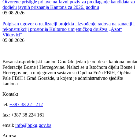
Obavijest korisnicima socijalnih davanja i boračke egzistencijalne
naknade u BPK Goražde
07.08.2026