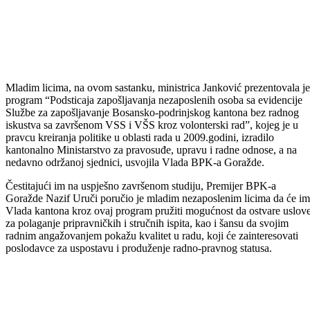
Mladim licima, na ovom sastanku, ministrica Janković prezentovala je
program “Podsticaja zapošljavanja nezaposlenih osoba sa evidencije
Službe za zapošljavanje Bosansko-podrinjskog kantona bez radnog
iskustva sa završenom VSS i VŠS kroz volonterski rad”, kojeg je u
pravcu kreiranja politike u oblasti rada u 2009.godini, izradilo
kantonalno Ministarstvo za pravosuđe, upravu i radne odnose, a na
nedavno održanoj sjednici, usvojila Vlada BPK-a Goražde.
Čestitajući im na uspješno završenom studiju, Premijer BPK-a
Goražde Nazif Uruči poručio je mladim nezaposlenim licima da će im
Vlada kantona kroz ovaj program pružiti mogućnost da ostvare uslov
za polaganje pripravničkih i stručnih ispita, kao i šansu da svojim
radnim angažovanjem pokažu kvalitet u radu, koji će zainteresovati
poslodavce za uspostavu i produženje radno-pravnog statusa.