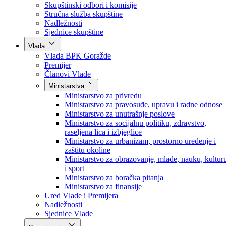
Poslanici po strankama
Poslanici po klubovima naroda
Kolegij skupštine
Skupštinski odbori i komisije
Stručna služba skupštine
Nadležnosti
Sjednice skupštine
Vlada
Vlada BPK Goražde
Premijer
Članovi Vlade
Ministarstva
Ministarstvo za privredu
Ministarstvo za pravosuđe, upravu i radne odnose
Ministarstvo za unutrašnje poslove
Ministarstvo za socijalnu politiku, zdravstvo,
raseljena lica i izbjeglice
Ministarstvo za urbanizam, prostorno uređenje i
zaštitu okoline
Ministarstvo za obrazovanje, mlade, nauku, kultur
i sport
Ministarstvo za boračka pitanja
Ministarstvo za finansije
Ured Vlade i Premijera