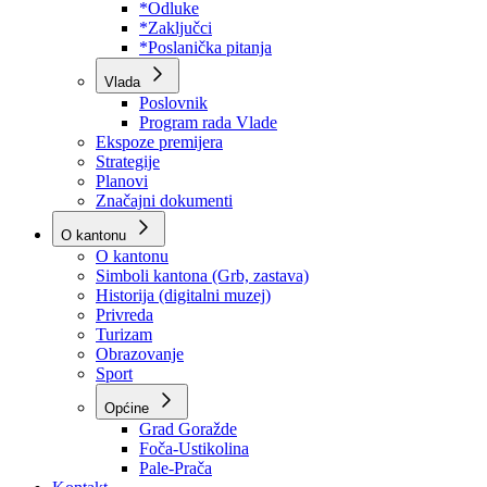
Program rada Skupštine
Budžet 2026
Zakoni
*Odluke
*Zaključci
*Poslanička pitanja
Vlada
Poslovnik
Program rada Vlade
Ekspoze premijera
Strategije
Planovi
Značajni dokumenti
O kantonu
O kantonu
Simboli kantona (Grb, zastava)
Historija (digitalni muzej)
Privreda
Turizam
Obrazovanje
Sport
Općine