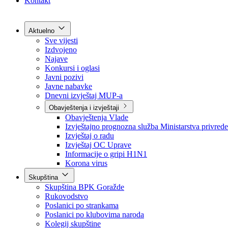
Grad Goražde
Foča-Ustikolina
Pale-Prača
Kontakt
Aktuelno
Sve vijesti
Izdvojeno
Najave
Konkursi i oglasi
Javni pozivi
Javne nabavke
Dnevni izvještaj MUP-a
Obavještenja i izvještaji
Obavještenja Vlade
Izvještajno prognozna služba Ministarstva privrede
Izvještaj o radu
Izvještaj OC Uprave
Informacije o gripi H1N1
Korona virus
Skupština
Skupština BPK Goražde
Rukovodstvo