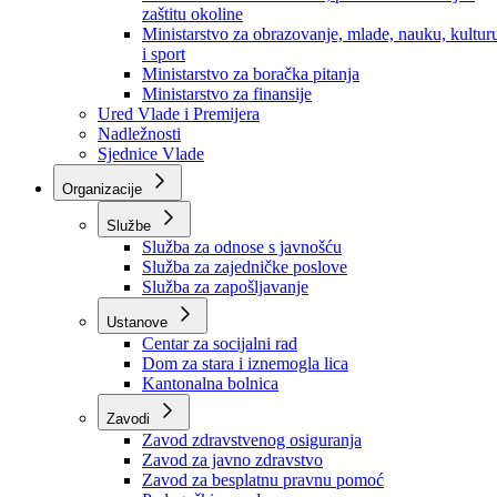
Ministarstvo za socijalnu politiku, zdravstvo,
raseljena lica i izbjeglice
Ministarstvo za urbanizam, prostorno uređenje i
zaštitu okoline
Ministarstvo za obrazovanje, mlade, nauku, kultur
i sport
Ministarstvo za boračka pitanja
Ministarstvo za finansije
Ured Vlade i Premijera
Nadležnosti
Sjednice Vlade
Organizacije
Službe
Služba za odnose s javnošću
Služba za zajedničke poslove
Služba za zapošljavanje
Ustanove
Centar za socijalni rad
Dom za stara i iznemogla lica
Kantonalna bolnica
Zavodi