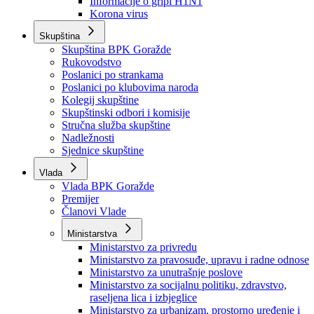
Izvještajno prognozna služba Ministarstva privrede
Izvještaj o radu
Izvještaj OC Uprave
Informacije o gripi H1N1
Korona virus
Skupština
Skupština BPK Goražde
Rukovodstvo
Poslanici po strankama
Poslanici po klubovima naroda
Kolegij skupštine
Skupštinski odbori i komisije
Stručna služba skupštine
Nadležnosti
Sjednice skupštine
Vlada
Vlada BPK Goražde
Premijer
Članovi Vlade
Ministarstva
Ministarstvo za privredu
Ministarstvo za pravosuđe, upravu i radne odnose
Ministarstvo za unutrašnje poslove