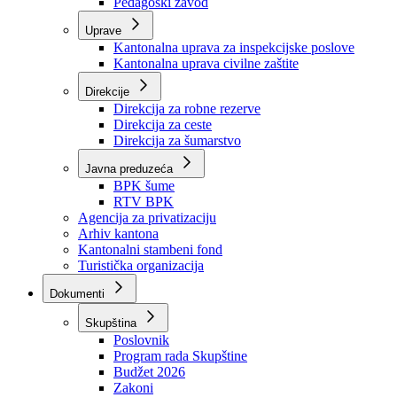
Zavod zdravstvenog osiguranja
Zavod za javno zdravstvo
Zavod za besplatnu pravnu pomoć
Pedagoški zavod
Uprave
Kantonalna uprava za inspekcijske poslove
Kantonalna uprava civilne zaštite
Direkcije
Direkcija za robne rezerve
Direkcija za ceste
Direkcija za šumarstvo
Javna preduzeća
BPK šume
RTV BPK
Agencija za privatizaciju
Arhiv kantona
Kantonalni stambeni fond
Turistička organizacija
Dokumenti
Skupština
Poslovnik