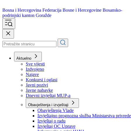
Bosna i Hercegovina
Federacija Bosne i Hercegovine
Bosansko-
podrinjski kanton Goražde
Aktuelno
Sve vijesti
Izdvojeno
Najave
Konkursi i oglasi
Javni pozivi
Javne nabavke
Dnevni izvještaj MUP-a
Obavještenja i izvještaji
Obavještenja Vlade