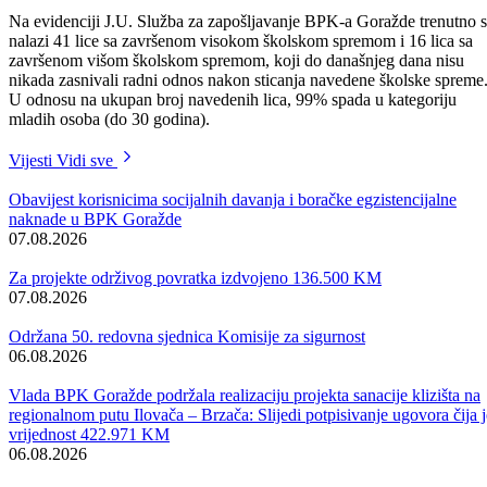
nezaposleno lice iz ovih kategorija koje izrazi želju za dobrovoljnim
volonterskim radom, neće ostati ne angažovano, naglasili su kantonal
zvaničnici.
Na evidenciji J.U. Služba za zapošljavanje BPK-a Goražde trenutno 
nalazi 41 lice sa završenom visokom školskom spremom i 16 lica sa
završenom višom školskom spremom, koji do današnjeg dana nisu
nikada zasnivali radni odnos nakon sticanja navedene školske spreme
U odnosu na ukupan broj navedenih lica, 99% spada u kategoriju
mladih osoba (do 30 godina).
Vijesti
Vidi sve