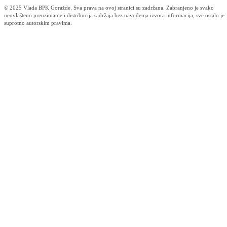
Otvorene pristigle prijave na Javni poziv za predlaganje kandidata za
dodjelu javnih priznanja Kantona za 2026. godinu
05.08.2026