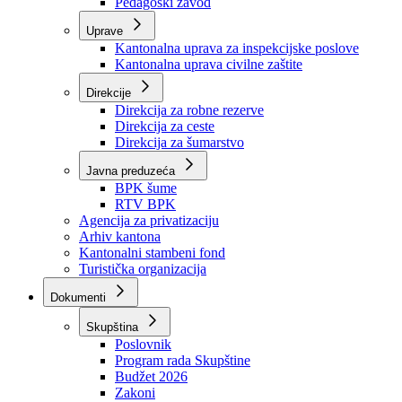
Zavod zdravstvenog osiguranja
Zavod za javno zdravstvo
Zavod za besplatnu pravnu pomoć
Pedagoški zavod
Uprave
Kantonalna uprava za inspekcijske poslove
Kantonalna uprava civilne zaštite
Direkcije
Direkcija za robne rezerve
Direkcija za ceste
Direkcija za šumarstvo
Javna preduzeća
BPK šume
RTV BPK
Agencija za privatizaciju
Arhiv kantona
Kantonalni stambeni fond
Turistička organizacija
Dokumenti
Skupština
Poslovnik