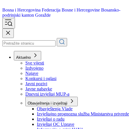
Bosna i Hercegovina
Federacija Bosne i Hercegovine
Bosansko-
podrinjski kanton Goražde
Aktuelno
Sve vijesti
Izdvojeno
Najave
Konkursi i oglasi
Javni pozivi
Javne nabavke
Dnevni izvještaj MUP-a
Obavještenja i izvještaji
Obavještenja Vlade