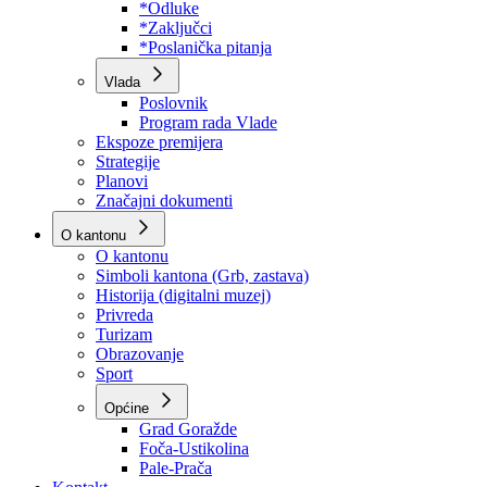
Program rada Skupštine
Budžet 2026
Zakoni
*Odluke
*Zaključci
*Poslanička pitanja
Vlada
Poslovnik
Program rada Vlade
Ekspoze premijera
Strategije
Planovi
Značajni dokumenti
O kantonu
O kantonu
Simboli kantona (Grb, zastava)
Historija (digitalni muzej)
Privreda
Turizam
Obrazovanje
Sport
Općine