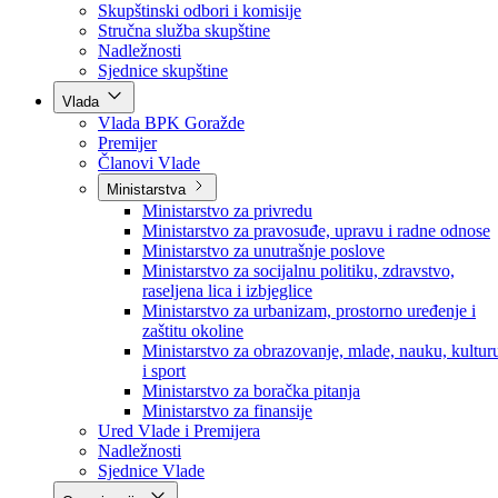
Poslanici po strankama
Poslanici po klubovima naroda
Kolegij skupštine
Skupštinski odbori i komisije
Stručna služba skupštine
Nadležnosti
Sjednice skupštine
Vlada
Vlada BPK Goražde
Premijer
Članovi Vlade
Ministarstva
Ministarstvo za privredu
Ministarstvo za pravosuđe, upravu i radne odnose
Ministarstvo za unutrašnje poslove
Ministarstvo za socijalnu politiku, zdravstvo,
raseljena lica i izbjeglice
Ministarstvo za urbanizam, prostorno uređenje i
zaštitu okoline
Ministarstvo za obrazovanje, mlade, nauku, kultur
i sport
Ministarstvo za boračka pitanja
Ministarstvo za finansije
Ured Vlade i Premijera