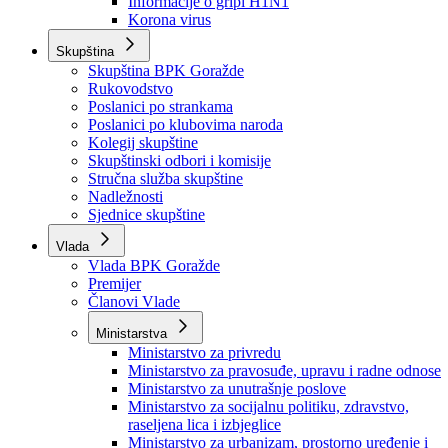
Izvještajno prognozna služba Ministarstva privrede
Izvještaj o radu
Izvještaj OC Uprave
Informacije o gripi H1N1
Korona virus
Skupština
Skupština BPK Goražde
Rukovodstvo
Poslanici po strankama
Poslanici po klubovima naroda
Kolegij skupštine
Skupštinski odbori i komisije
Stručna služba skupštine
Nadležnosti
Sjednice skupštine
Vlada
Vlada BPK Goražde
Premijer
Članovi Vlade
Ministarstva
Ministarstvo za privredu
Ministarstvo za pravosuđe, upravu i radne odnose
Ministarstvo za unutrašnje poslove