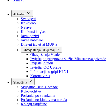
Grad Goražde
Foča-Ustikolina
Pale-Prača
Kontakt
Aktuelno
Sve vijesti
Izdvojeno
Najave
Konkursi i oglasi
Javni pozivi
Javne nabavke
Dnevni izvještaj MUP-a
Obavještenja i izvještaji
Obavještenja Vlade
Izvještajno prognozna služba Ministarstva privrede
Izvještaj o radu
Izvještaj OC Uprave
Informacije o gripi H1N1
Korona virus
Skupština
Skupština BPK Goražde
Rukovodstvo