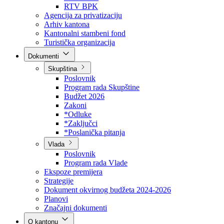
Direkcija za šumarstvo
Javna preduzeća
BPK šume
RTV BPK
Agencija za privatizaciju
Arhiv kantona
Kantonalni stambeni fond
Turistička organizacija
Dokumenti
Skupština
Poslovnik
Program rada Skupštine
Budžet 2026
Zakoni
*Odluke
*Zaključci
*Poslanička pitanja
Vlada
Poslovnik
Program rada Vlade
Ekspoze premijera
Strategije
Dokument okvirnog budžeta 2024-2026