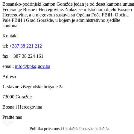
Vlada BPK Goražde podržala realizaciju projekta sanacije klizišta na
regionalnom putu Ilovača – Brzača: Slijedi potpisivanje ugovora čija j
vrijednost 422.971 KM
06.08.2026