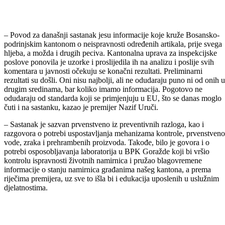
– Povod za današnji sastanak jesu informacije koje kruže Bosansko-
podrinjskim kantonom o neispravnosti određenih artikala, prije svega
hljeba, a možda i drugih peciva. Kantonalna uprava za inspekcijske
poslove ponovila je uzorke i proslijedila ih na analizu i poslije svih
komentara u javnosti očekuju se konačni rezultati. Preliminarni
rezultati su došli. Oni nisu najbolji, ali ne odudaraju puno ni od onih u
drugim sredinama, bar koliko imamo informacija. Pogotovo ne
odudaraju od standarda koji se primjenjuju u EU, što se danas moglo
čuti i na sastanku, kazao je premijer Nazif Uruči.
– Sastanak je sazvan prvenstveno iz preventivnih razloga, kao i
razgovora o potrebi uspostavljanja mehanizama kontrole, prvenstveno
vode, zraka i prehrambenih proizvoda. Takođe, bilo je govora i o
potrebi osposobljavanja laboratorija u BPK Goražde koji bi vršio
kontrolu ispravnosti životnih namirnica i pružao blagovremene
informacije o stanju namirnica građanima našeg kantona, a prema
riječima premijera, uz sve to išla bi i edukacija uposlenih u uslužnim
djelatnostima.