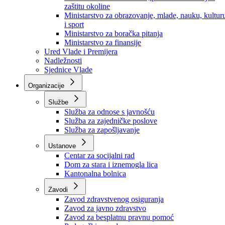
Ministarstvo za socijalnu politiku, zdravstvo,
raseljena lica i izbjeglice
Ministarstvo za urbanizam, prostorno uređenje i
zaštitu okoline
Ministarstvo za obrazovanje, mlade, nauku, kultur
i sport
Ministarstvo za boračka pitanja
Ministarstvo za finansije
Ured Vlade i Premijera
Nadležnosti
Sjednice Vlade
Organizacije
Službe
Služba za odnose s javnošću
Služba za zajedničke poslove
Služba za zapošljavanje
Ustanove
Centar za socijalni rad
Dom za stara i iznemogla lica
Kantonalna bolnica
Zavodi