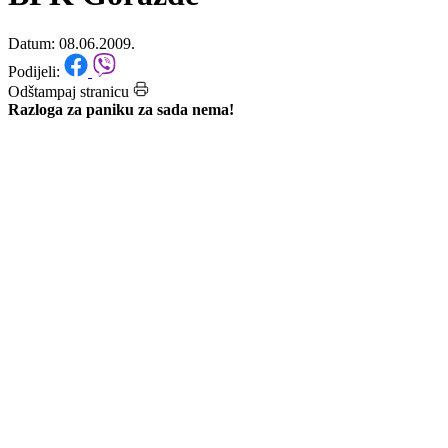
pekarske industrije sa područja
BPK Goražde
Datum: 08.06.2009.
Podijeli:
Odštampaj stranicu
Razloga za paniku za sada nema!