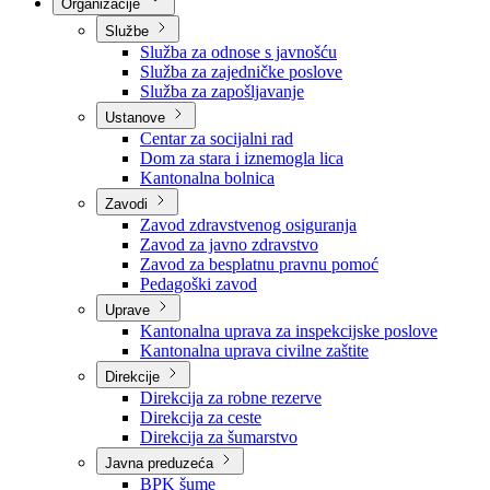
Nadležnosti
Sjednice Vlade
Organizacije
Službe
Služba za odnose s javnošću
Služba za zajedničke poslove
Služba za zapošljavanje
Ustanove
Centar za socijalni rad
Dom za stara i iznemogla lica
Kantonalna bolnica
Zavodi
Zavod zdravstvenog osiguranja
Zavod za javno zdravstvo
Zavod za besplatnu pravnu pomoć
Pedagoški zavod
Uprave
Kantonalna uprava za inspekcijske poslove
Kantonalna uprava civilne zaštite
Direkcije
Direkcija za robne rezerve
Direkcija za ceste