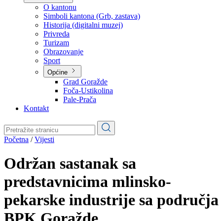
Planovi
Značajni dokumenti
O kantonu
O kantonu
Simboli kantona (Grb, zastava)
Historija (digitalni muzej)
Privreda
Turizam
Obrazovanje
Sport
Općine
Grad Goražde
Foča-Ustikolina
Pale-Prača
Kontakt
Početna
/
Vijesti
Održan sastanak sa
predstavnicima mlinsko-