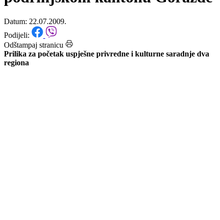
Azerbejdžana Bosansko-
podrinjskom kantonu Goražde
Datum: 22.07.2009.
Podijeli:
Odštampaj stranicu
Prilika za početak uspješne privredne i kulturne saradnje dva
regiona