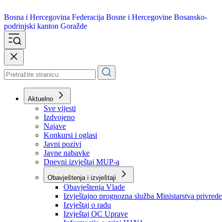
Bosna i Hercegovina
Federacija Bosne i Hercegovine
Bosansko-
podrinjski kanton Goražde
Aktuelno
Sve vijesti
Izdvojeno
Najave
Konkursi i oglasi
Javni pozivi
Javne nabavke
Dnevni izvještaj MUP-a
Obavještenja i izvještaji
Obavještenja Vlade