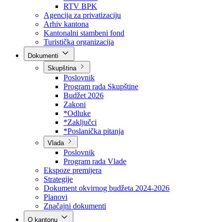
Direkcija za šumarstvo
Javna preduzeća
BPK šume
RTV BPK
Agencija za privatizaciju
Arhiv kantona
Kantonalni stambeni fond
Turistička organizacija
Dokumenti
Skupština
Poslovnik
Program rada Skupštine
Budžet 2026
Zakoni
*Odluke
*Zaključci
*Poslanička pitanja
Vlada
Poslovnik
Program rada Vlade
Ekspoze premijera
Strategije
Dokument okvirnog budžeta 2024-2026