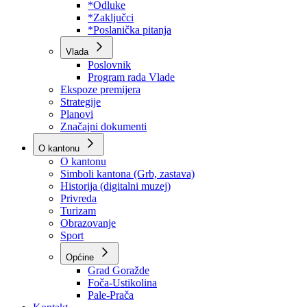
Program rada Skupštine
Budžet 2026
Zakoni
*Odluke
*Zaključci
*Poslanička pitanja
Vlada
Poslovnik
Program rada Vlade
Ekspoze premijera
Strategije
Planovi
Značajni dokumenti
O kantonu
O kantonu
Simboli kantona (Grb, zastava)
Historija (digitalni muzej)
Privreda
Turizam
Obrazovanje
Sport
Općine