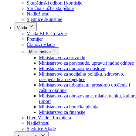
Poslanici po strankama
Poslanici po klubovima naroda
Kolegij skupštine
Skupštinski odbori i komisije
Stručna služba skupštine
Nadležnosti
Sjednice skupštine
Vlada
Vlada BPK Goražde
Premijer
Članovi Vlade
Ministarstva
Ministarstvo za privredu
Ministarstvo za pravosuđe, upravu i radne odnose
Ministarstvo za unutrašnje poslove
Ministarstvo za socijalnu politiku, zdravstvo,
raseljena lica i izbjeglice
Ministarstvo za urbanizam, prostorno uređenje i
zaštitu okoline
Ministarstvo za obrazovanje, mlade, nauku, kultur
i sport
Ministarstvo za boračka pitanja
Ministarstvo za finansije
Ured Vlade i Premijera