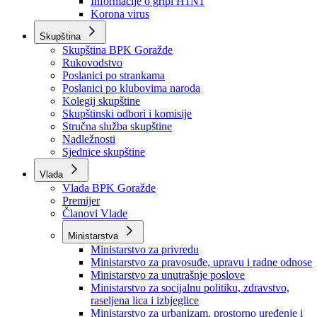
Izvještajno prognozna služba Ministarstva privrede
Izvještaj o radu
Izvještaj OC Uprave
Informacije o gripi H1N1
Korona virus
Skupština
Skupština BPK Goražde
Rukovodstvo
Poslanici po strankama
Poslanici po klubovima naroda
Kolegij skupštine
Skupštinski odbori i komisije
Stručna služba skupštine
Nadležnosti
Sjednice skupštine
Vlada
Vlada BPK Goražde
Premijer
Članovi Vlade
Ministarstva
Ministarstvo za privredu
Ministarstvo za pravosuđe, upravu i radne odnose
Ministarstvo za unutrašnje poslove