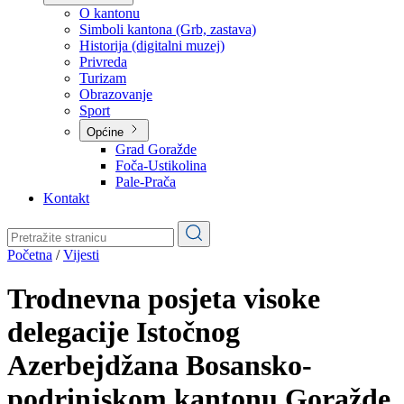
Planovi
Značajni dokumenti
O kantonu
O kantonu
Simboli kantona (Grb, zastava)
Historija (digitalni muzej)
Privreda
Turizam
Obrazovanje
Sport
Općine
Grad Goražde
Foča-Ustikolina
Pale-Prača
Kontakt
Početna
/
Vijesti
Trodnevna posjeta visoke
delegacije Istočnog