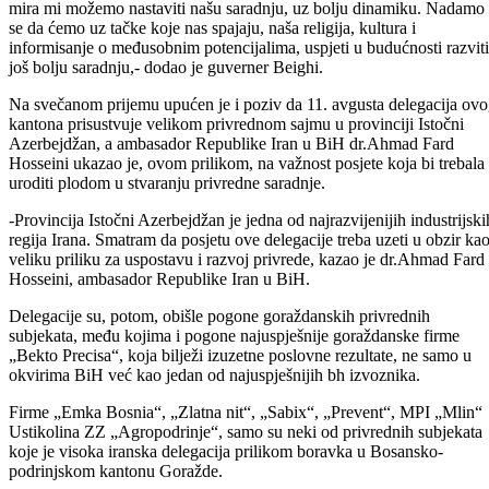
kazao je guverner Istočnog Azerbejdžana.
-Bili smo uz vas u najtežim trenucima, a sada kad su nastupili uvjeti
mira mi možemo nastaviti našu saradnju, uz bolju dinamiku. Nadamo
se da ćemo uz tačke koje nas spajaju, naša religija, kultura i
informisanje o međusobnim potencijalima, uspjeti u budućnosti razviti
još bolju saradnju,- dodao je guverner Beighi.
Na svečanom prijemu upućen je i poziv da 11. avgusta delegacija ov
kantona prisustvuje velikom privrednom sajmu u provinciji Istočni
Azerbejdžan, a ambasador Republike Iran u BiH dr.Ahmad Fard
Hosseini ukazao je, ovom prilikom, na važnost posjete koja bi trebala
uroditi plodom u stvaranju privredne saradnje.
-Provincija Istočni Azerbejdžan je jedna od najrazvijenijih industrijski
regija Irana. Smatram da posjetu ove delegacije treba uzeti u obzir ka
veliku priliku za uspostavu i razvoj privrede, kazao je dr.Ahmad Fard
Hosseini, ambasador Republike Iran u BiH.
Delegacije su, potom, obišle pogone goraždanskih privrednih
subjekata, među kojima i pogone najuspješnije goraždanske firme
„Bekto Precisa“, koja bilježi izuzetne poslovne rezultate, ne samo u
okvirima BiH već kao jedan od najuspješnijih bh izvoznika.
Firme „Emka Bosnia“, „Zlatna nit“, „Sabix“, „Prevent“, MPI „Mlin“