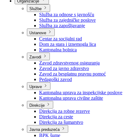
Nadležnosti
Sjednice Vlade
Organizacije
Službe
Služba za odnose s javnošću
Služba za zajedničke poslove
Služba za zapošljavanje
Ustanove
Centar za socijalni rad
Dom za stara i iznemogla lica
Kantonalna bolnica
Zavodi
Zavod zdravstvenog osiguranja
Zavod za javno zdravstvo
Zavod za besplatnu pravnu pomoć
Pedagoški zavod
Uprave
Kantonalna uprava za inspekcijske poslove
Kantonalna uprava civilne zaštite
Direkcije
Direkcija za robne rezerve
Direkcija za ceste