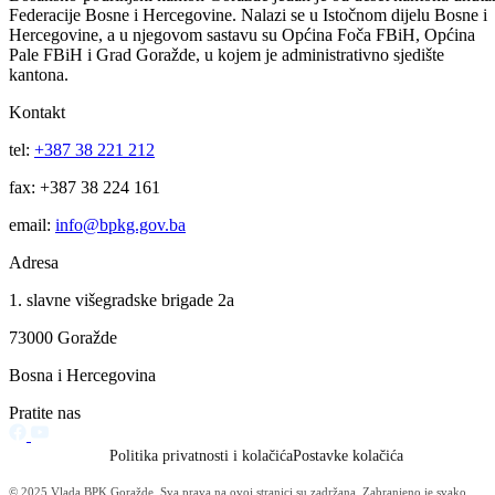
Vlada BPK Goražde podržala realizaciju projekta sanacije klizišta na
regionalnom putu Ilovača – Brzača: Slijedi potpisivanje ugovora čija j
vrijednost 422.971 KM
06.08.2026