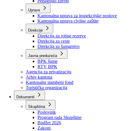
Zavod zdravstvenog osiguranja
Zavod za javno zdravstvo
Zavod za besplatnu pravnu pomoć
Pedagoški zavod
Uprave
Kantonalna uprava za inspekcijske poslove
Kantonalna uprava civilne zaštite
Direkcije
Direkcija za robne rezerve
Direkcija za ceste
Direkcija za šumarstvo
Javna preduzeća
BPK šume
RTV BPK
Agencija za privatizaciju
Arhiv kantona
Kantonalni stambeni fond
Turistička organizacija
Dokumenti
Skupština
Poslovnik