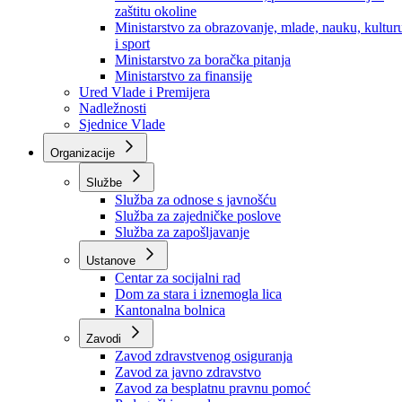
Ministarstvo za socijalnu politiku, zdravstvo,
raseljena lica i izbjeglice
Ministarstvo za urbanizam, prostorno uređenje i
zaštitu okoline
Ministarstvo za obrazovanje, mlade, nauku, kultur
i sport
Ministarstvo za boračka pitanja
Ministarstvo za finansije
Ured Vlade i Premijera
Nadležnosti
Sjednice Vlade
Organizacije
Službe
Služba za odnose s javnošću
Služba za zajedničke poslove
Služba za zapošljavanje
Ustanove
Centar za socijalni rad
Dom za stara i iznemogla lica
Kantonalna bolnica
Zavodi