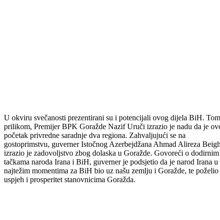
U okviru svečanosti prezentirani su i potencijali ovog dijela BiH. To
prilikom, Premijer BPK Goražde Nazif Uruči izrazio je nadu da je ov
početak privredne saradnje dva regiona. Zahvaljujući se na
gostoprimstvu, guverner Istočnog Azerbejdžana Ahmad Alireza Beigh
izrazio je zadovoljstvo zbog dolaska u Goražde. Govoreći o dodirnim
tačkama naroda Irana i BiH, guverner je podsjetio da je narod Irana u
najtežim momentima za BiH bio uz našu zemlju i Goražde, te poželio
uspjeh i prosperitet stanovnicima Goražda.