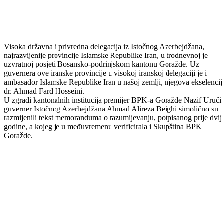
Visoka državna i privredna delegacija iz Istočnog Azerbejdžana,
najrazvijenije provincije Islamske Republike Iran, u trodnevnoj je
uzvratnoj posjeti Bosansko-podrinjskom kantonu Goražde. Uz
guvernera ove iranske provincije u visokoj iranskoj delegaciji je i
ambasador Islamske Republike Iran u našoj zemlji, njegova ekselenci
dr. Ahmad Fard Hosseini.
U zgradi kantonalnih institucija premijer BPK-a Goražde Nazif Uruči 
guverner Istočnog Azerbejdžana Ahmad Alireza Beighi simolično su
razmijenili tekst memoranduma o razumijevanju, potpisanog prije dvij
godine, a kojeg je u međuvremenu verificirala i Skupština BPK
Goražde.