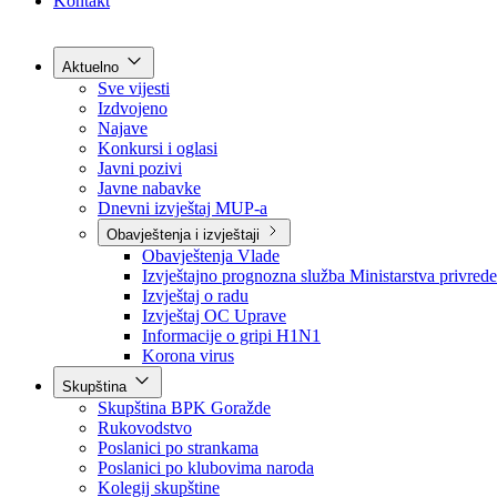
Grad Goražde
Foča-Ustikolina
Pale-Prača
Kontakt
Aktuelno
Sve vijesti
Izdvojeno
Najave
Konkursi i oglasi
Javni pozivi
Javne nabavke
Dnevni izvještaj MUP-a
Obavještenja i izvještaji
Obavještenja Vlade
Izvještajno prognozna služba Ministarstva privrede
Izvještaj o radu
Izvještaj OC Uprave
Informacije o gripi H1N1
Korona virus
Skupština
Skupština BPK Goražde
Rukovodstvo