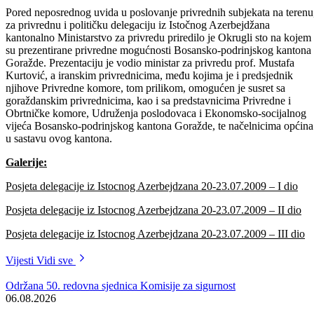
Ustikolina ZZ „Agropodrinje“, samo su neki od privrednih subjekata
koje je visoka iranska delegacija prilikom boravka u Bosansko-
podrinjskom kantonu Goražde.
Pored neposrednog uvida u poslovanje privrednih subjekata na terenu
za privrednu i političku delegaciju iz Istočnog Azerbejdžana
kantonalno Ministarstvo za privredu priredilo je Okrugli sto na kojem
su prezentirane privredne mogućnosti Bosansko-podrinjskog kantona
Goražde. Prezentaciju je vodio ministar za privredu prof. Mustafa
Kurtović, a iranskim privrednicima, među kojima je i predsjednik
njihove Privredne komore, tom prilikom, omogućen je susret sa
goraždanskim privrednicima, kao i sa predstavnicima Privredne i
Obrtničke komore, Udruženja poslodovaca i Ekonomsko-socijalnog
vijeća Bosansko-podrinjskog kantona Goražde, te načelnicima općina
u sastavu ovog kantona.
Galerije:
Posjeta delegacije iz Istocnog Azerbejdzana 20-23.07.2009 – I dio
Posjeta delegacije iz Istocnog Azerbejdzana 20-23.07.2009 – II dio
Posjeta delegacije iz Istocnog Azerbejdzana 20-23.07.2009 – III dio
Vijesti
Vidi sve