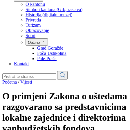
Planovi
Značajni dokumenti
O kantonu
O kantonu
Simboli kantona (Grb, zastava)
Historija (digitalni muzej)
Privreda
Turizam
Obrazovanje
Sport
Općine
Grad Goražde
Foča-Ustikolina
Pale-Prača
Kontakt
Početna
/
Vijesti
O primjeni Zakona o uštedama
razgovarano sa predstavnicima