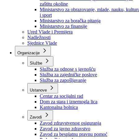
Ministarstvo za socijalnu politiku, zdravstvo,
raseljena lica i izbjeglice
Ministarstvo za urbanizam, prostorno uređenje i
zaštitu okoline
Ministarstvo za obrazovanje, mlade, nauku, kultur
i sport
Ministarstvo za boračka pitanja
Ministarstvo za finansije
Ured Vlade i Premijera
Nadležnosti
Sjednice Vlade
Organizacije
Službe
Služba za odnose s javnošću
Služba za zajedničke poslove
Služba za zapošljavanje
Ustanove
Centar za socijalni rad
Dom za stara i iznemogla lica
Kantonalna bolnica
Zavodi