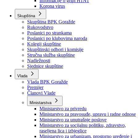
Izvještajno prognozna služba Ministarstva privrede
Izvještaj o radu
Izvještaj OC Uprave
Informacije o gripi H1N1
Korona virus
Skupština
Skupština BPK Goražde
Rukovodstvo
Poslanici po strankama
Poslanici po klubovima naroda
Kolegij skupštine
Skupštinski odbori i komisije
Stručna služba skupštine
Nadležnosti
Sjednice skupštine
Vlada
Vlada BPK Goražde
Premijer
Članovi Vlade
Ministarstva
Ministarstvo za privredu
Ministarstvo za pravosuđe, upravu i radne odnose
Ministarstvo za unutrašnje poslove