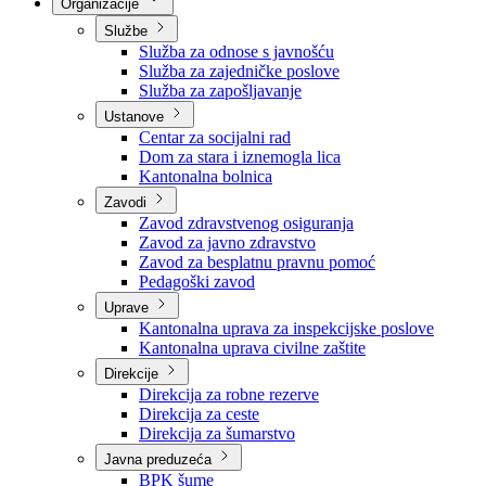
Nadležnosti
Sjednice Vlade
Organizacije
Službe
Služba za odnose s javnošću
Služba za zajedničke poslove
Služba za zapošljavanje
Ustanove
Centar za socijalni rad
Dom za stara i iznemogla lica
Kantonalna bolnica
Zavodi
Zavod zdravstvenog osiguranja
Zavod za javno zdravstvo
Zavod za besplatnu pravnu pomoć
Pedagoški zavod
Uprave
Kantonalna uprava za inspekcijske poslove
Kantonalna uprava civilne zaštite
Direkcije
Direkcija za robne rezerve
Direkcija za ceste