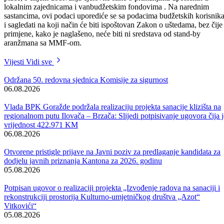
tabela u kojoj bi se prikazali svi podaci vezani za plaće, platne razrede
koeficijente uposlenih i ostale novčane naknade koje nemaju karakter
plaće, s ciljem dobivanja cjelovite slike o primanjima uposlenih u
lokalnim zajednicama i vanbudžetskim fondovima . Na narednim
sastancima, ovi podaci uporediće se sa podacima budžetskih korisnik
i sagledati na koji način će biti ispoštovan Zakon o uštedama, bez čije
primjene, kako je naglašeno, neće biti ni sredstava od stand-by
aranžmana sa MMF-om.
Vijesti
Vidi sve