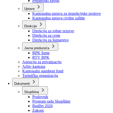
Zavod zdravstvenog osiguranja
Zavod za javno zdravstvo
Zavod za besplatnu pravnu pomoć
Pedagoški zavod
Uprave
Kantonalna uprava za inspekcijske poslove
Kantonalna uprava civilne zaštite
Direkcije
Direkcija za robne rezerve
Direkcija za ceste
Direkcija za šumarstvo
Javna preduzeća
BPK šume
RTV BPK
Agencija za privatizaciju
Arhiv kantona
Kantonalni stambeni fond
Turistička organizacija
Dokumenti
Skupština
Poslovnik