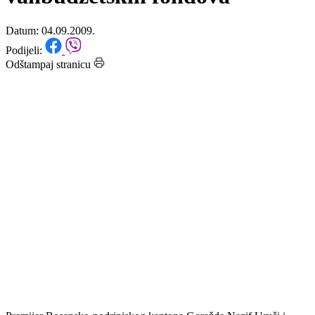
lokalne zajednice i direktorima
vanbudžetskih fondova
Datum: 04.09.2009.
Podijeli:
Odštampaj stranicu