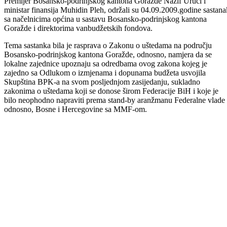
Premijer Bosansko-podrinjskog kantona Goražde Nazif Uruči i
ministar finansija Muhidin Pleh, održali su 04.09.2009.godine sastana
sa načelnicima općina u sastavu Bosansko-podrinjskog kantona
Goražde i direktorima vanbudžetskih fondova.
Tema sastanka bila je rasprava o Zakonu o uštedama na području
Bosansko-podrinjskog kantona Goražde, odnosno, namjera da se
lokalne zajednice upoznaju sa odredbama ovog zakona kojeg je
zajedno sa Odlukom o izmjenama i dopunama budžeta usvojila
Skupština BPK-a na svom posljednjom zasijedanju, sukladno
zakonima o uštedama koji se donose širom Federacije BiH i koje je
bilo neophodno napraviti prema stand-by aranžmanu Federalne vlade 
odnosno, Bosne i Hercegovine sa MMF-om.