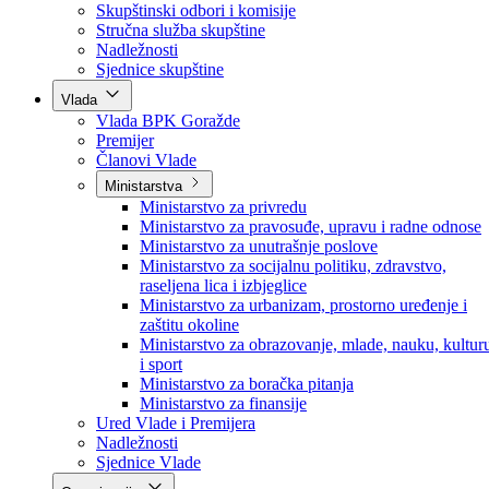
Poslanici po strankama
Poslanici po klubovima naroda
Kolegij skupštine
Skupštinski odbori i komisije
Stručna služba skupštine
Nadležnosti
Sjednice skupštine
Vlada
Vlada BPK Goražde
Premijer
Članovi Vlade
Ministarstva
Ministarstvo za privredu
Ministarstvo za pravosuđe, upravu i radne odnose
Ministarstvo za unutrašnje poslove
Ministarstvo za socijalnu politiku, zdravstvo,
raseljena lica i izbjeglice
Ministarstvo za urbanizam, prostorno uređenje i
zaštitu okoline
Ministarstvo za obrazovanje, mlade, nauku, kultur
i sport
Ministarstvo za boračka pitanja
Ministarstvo za finansije
Ured Vlade i Premijera