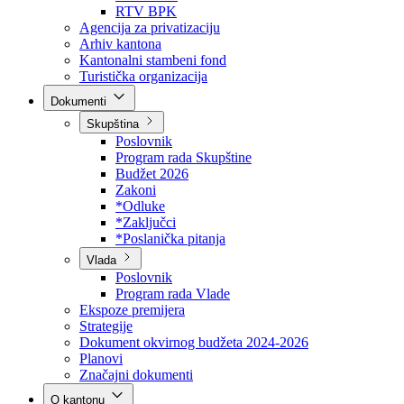
Direkcija za šumarstvo
Javna preduzeća
BPK šume
RTV BPK
Agencija za privatizaciju
Arhiv kantona
Kantonalni stambeni fond
Turistička organizacija
Dokumenti
Skupština
Poslovnik
Program rada Skupštine
Budžet 2026
Zakoni
*Odluke
*Zaključci
*Poslanička pitanja
Vlada
Poslovnik
Program rada Vlade
Ekspoze premijera
Strategije
Dokument okvirnog budžeta 2024-2026