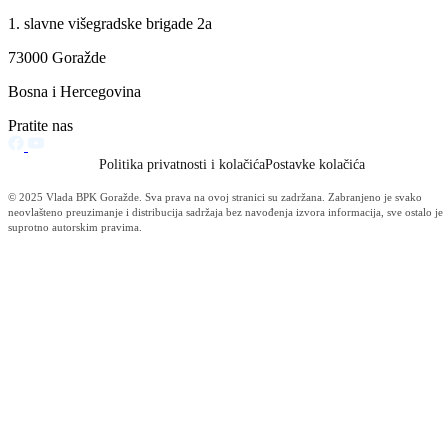
Vlada BPK Goražde podržala realizaciju projekta sanacije klizišta na
regionalnom putu Ilovača – Brzača: Slijedi potpisivanje ugovora čija j
vrijednost 422.971 KM
06.08.2026
Otvorene pristigle prijave na Javni poziv za predlaganje kandidata za
dodjelu javnih priznanja Kantona za 2026. godinu