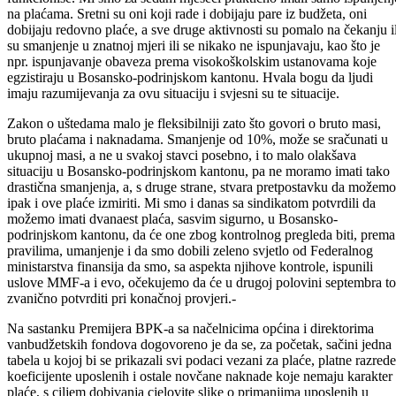
– Mi nemamo prostora za uštede zato što smo ekonomski neodrživi i
bez tih potpora ne može sistem funkcionisati, zapravo, vidimo kako
funkcioniše. Mi smo za sedam mjeseci praktično imali samo ispunjenj
na plaćama. Sretni su oni koji rade i dobijaju pare iz budžeta, oni
dobijaju redovno plaće, a sve druge aktivnosti su pomalo na čekanju il
su smanjenje u znatnoj mjeri ili se nikako ne ispunjavaju, kao što je
npr. ispunjavanje obaveza prema visokoškolskim ustanovama koje
egzistiraju u Bosansko-podrinjskom kantonu. Hvala bogu da ljudi
imaju razumijevanja za ovu situaciju i svjesni su te situacije.
Zakon o uštedama malo je fleksibilniji zato što govori o bruto masi,
bruto plaćama i naknadama. Smanjenje od 10%, može se sračunati u
ukupnoj masi, a ne u svakoj stavci posebno, i to malo olakšava
situaciju u Bosansko-podrinjskom kantonu, pa ne moramo imati tako
drastična smanjenja, a, s druge strane, stvara pretpostavku da možemo
ipak i ove plaće izmiriti. Mi smo i danas sa sindikatom potvrdili da
možemo imati dvanaest plaća, sasvim sigurno, u Bosansko-
podrinjskom kantonu, da će one zbog kontrolnog pregleda biti, prema
pravilima, umanjenje i da smo dobili zeleno svjetlo od Federalnog
ministarstva finansija da smo, sa aspekta njihove kontrole, ispunili
uslove MMF-a i evo, očekujemo da će u drugoj polovini septembra to
zvanično potvrditi pri konačnoj provjeri.-
Na sastanku Premijera BPK-a sa načelnicima općina i direktorima
vanbudžetskih fondova dogovoreno je da se, za početak, sačini jedna