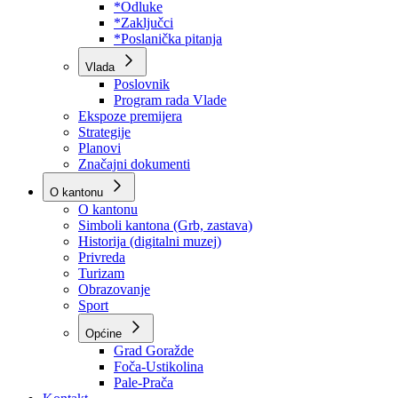
Program rada Skupštine
Budžet 2026
Zakoni
*Odluke
*Zaključci
*Poslanička pitanja
Vlada
Poslovnik
Program rada Vlade
Ekspoze premijera
Strategije
Planovi
Značajni dokumenti
O kantonu
O kantonu
Simboli kantona (Grb, zastava)
Historija (digitalni muzej)
Privreda
Turizam
Obrazovanje
Sport
Općine