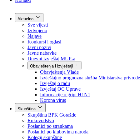
Grad Goražde
Foča-Ustikolina
Pale-Prača
Kontakt
Aktuelno
Sve vijesti
Izdvojeno
Najave
Konkursi i oglasi
Javni pozivi
Javne nabavke
Dnevni izvještaj MUP-a
Obavještenja i izvještaji
Obavještenja Vlade
Izvještajno prognozna služba Ministarstva privrede
Izvještaj o radu
Izvještaj OC Uprave
Informacije o gripi H1N1
Korona virus
Skupština
Skupština BPK Goražde
Rukovodstvo