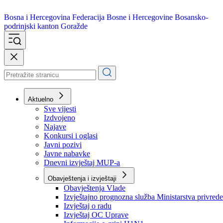
Bosna i Hercegovina
Federacija Bosne i Hercegovine
Bosansko-
podrinjski kanton Goražde
Aktuelno
Sve vijesti
Izdvojeno
Najave
Konkursi i oglasi
Javni pozivi
Javne nabavke
Dnevni izvještaj MUP-a
Obavještenja i izvještaji
Obavještenja Vlade