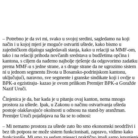
– Potrebno je da svi mi, svako u svojoj sredini, sagledamo na koji
način i u kojoj mjeri je moguće ostvariti uštede, kako bismo u
zajedničkom dijalogu sagledavali stanja, kako u relaciji sa MMF-om,
tako i na relaciji prihoda novčanih sredstava u budžetima općina i
kantona, s ciljem da nađemo najbolje rješenje da odgovorimo zadatku
prema MMF-u s jedne strane, a s druge strane da ne ugrozimo sistem
ni u jednom segmentu života u Bosansko-podrinjskom kantonu,
uključujući, naravno, sve segmente i granske sindikate koji i ovdje u
BPK-a egzistiraju- kazao je ovom prilikom Premijer BPK-a Goražde
Nazif Uruči.
Činjenica je da, bar kada je u pitanju ovaj kanton, nema mnogo
prostora za uštede. Ipak, u Zakonu o načinu ostvarivanja ušteda
postoje olakšavajuće okolnosti u odnosu na stand-by aranžman.
Premijer Uruči pojašnjava na šta se to odnosi: