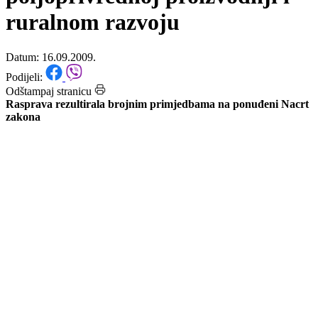
podsticajima u primarnoj
poljoprivrednoj proizvodnji i
ruralnom razvoju
Datum: 16.09.2009.
Podijeli:
Odštampaj stranicu
Rasprava rezultirala brojnim primjedbama na ponuđeni Nacrt
zakona