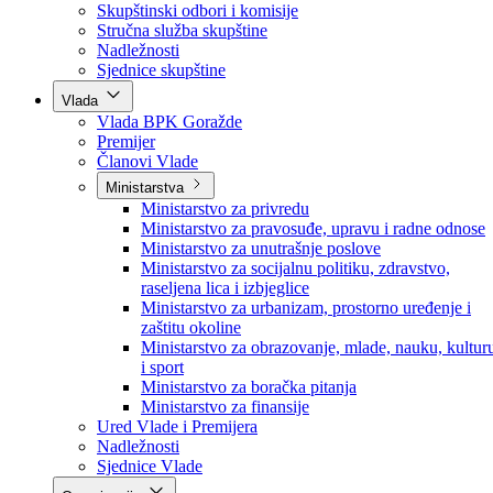
Poslanici po strankama
Poslanici po klubovima naroda
Kolegij skupštine
Skupštinski odbori i komisije
Stručna služba skupštine
Nadležnosti
Sjednice skupštine
Vlada
Vlada BPK Goražde
Premijer
Članovi Vlade
Ministarstva
Ministarstvo za privredu
Ministarstvo za pravosuđe, upravu i radne odnose
Ministarstvo za unutrašnje poslove
Ministarstvo za socijalnu politiku, zdravstvo,
raseljena lica i izbjeglice
Ministarstvo za urbanizam, prostorno uređenje i
zaštitu okoline
Ministarstvo za obrazovanje, mlade, nauku, kultur
i sport
Ministarstvo za boračka pitanja
Ministarstvo za finansije
Ured Vlade i Premijera