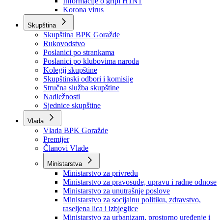
Izvještajno prognozna služba Ministarstva privrede
Izvještaj o radu
Izvještaj OC Uprave
Informacije o gripi H1N1
Korona virus
Skupština
Skupština BPK Goražde
Rukovodstvo
Poslanici po strankama
Poslanici po klubovima naroda
Kolegij skupštine
Skupštinski odbori i komisije
Stručna služba skupštine
Nadležnosti
Sjednice skupštine
Vlada
Vlada BPK Goražde
Premijer
Članovi Vlade
Ministarstva
Ministarstvo za privredu
Ministarstvo za pravosuđe, upravu i radne odnose
Ministarstvo za unutrašnje poslove