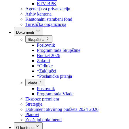
Direkcija za šumarstvo
Javna preduzeća
BPK šume
RTV BPK
Agencija za privatizaciju
Arhiv kantona
Kantonalni stambeni fond
Turistička organizacija
Dokumenti
Skupština
Poslovnik
Program rada Skupštine
Budžet 2026
Zakoni
*Odluke
*Zaključci
*Poslanička pitanja
Vlada
Poslovnik
Program rada Vlade
Ekspoze premijera
Strategije
Dokument okvirnog budžeta 2024-2026