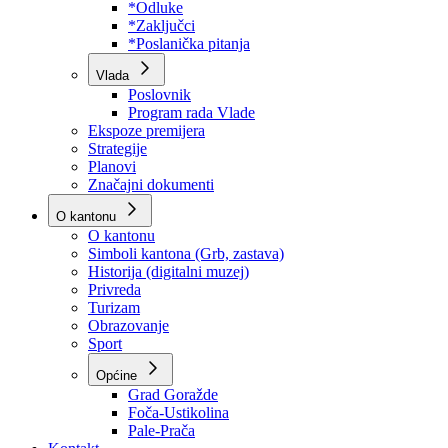
Program rada Skupštine
Budžet 2026
Zakoni
*Odluke
*Zaključci
*Poslanička pitanja
Vlada
Poslovnik
Program rada Vlade
Ekspoze premijera
Strategije
Planovi
Značajni dokumenti
O kantonu
O kantonu
Simboli kantona (Grb, zastava)
Historija (digitalni muzej)
Privreda
Turizam
Obrazovanje
Sport
Općine