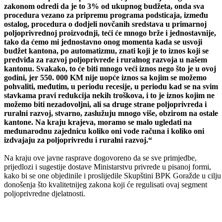
određen za podsticaj u poljoprivrednoj proizvodnji, da
jednostavno, imamo taj minimalni procenat od 3%., To ja lično i
Ministarstvo privrede podržavamo, jer ako se jednog dana
zakonom odredi da je to 3% od ukupnog budžeta, onda sva
procedura vezano za pripremu programa podsticaja, između
ostalog, procedura o dodjeli novčanih sredstava u primarnoj
poljoprivrednoj proizvodnji, teći će mnogo brže i jednostavnije,
tako da ćemo mi jednostavno onog momenta kada se usvoji
budžet kantona, po automatizmu, znati koji je to iznos koji se
predviđa za razvoj poljoprivrede i ruralnog razvoja u našem
kantonu. Svakako, to će biti mnogo veći iznos nego što je u ovoj
godini, jer 550. 000 KM nije uopće iznos sa kojim se možemo
pohvaliti, međutim, u periodu recesije, u periodu kad se na svim
stavkama pravi redukcija nekih troškova, i to je iznos kojim ne
možemo biti nezadovoljni, ali sa druge strane poljoprivreda i
ruralni razvoj, stvarno, zaslužuju mnogo više, obzirom na ostale
kantone. Na kraju krajeva, moramo se malo ugledati na
međunarodnu zajednicu koliko oni vode računa i koliko oni
izdvajaju za poljoprivredu i ruralni razvoj.“
Na kraju ove javne rasprave dogovoreno da se sve primjedbe,
prijedlozi i sugestije dostave Ministarstvu privrede u pisanoj formi,
kako bi se one objedinile i proslijedile Skupštini BPK Goražde u cilju
donošenja što kvalitetnijeg zakona koji će regulisati ovaj segment
poljoprivredne djelatnosti.