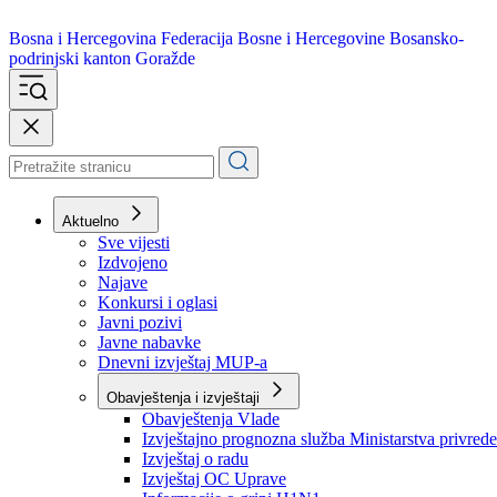
Bosna i Hercegovina
Federacija Bosne i Hercegovine
Bosansko-
podrinjski kanton Goražde
Aktuelno
Sve vijesti
Izdvojeno
Najave
Konkursi i oglasi
Javni pozivi
Javne nabavke
Dnevni izvještaj MUP-a
Obavještenja i izvještaji
Obavještenja Vlade