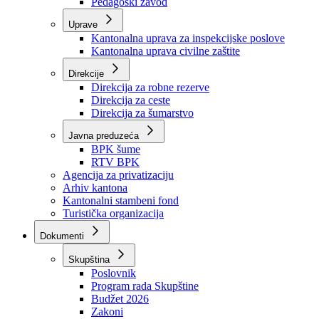
Zavod zdravstvenog osiguranja
Zavod za javno zdravstvo
Zavod za besplatnu pravnu pomoć
Pedagoški zavod
Uprave
Kantonalna uprava za inspekcijske poslove
Kantonalna uprava civilne zaštite
Direkcije
Direkcija za robne rezerve
Direkcija za ceste
Direkcija za šumarstvo
Javna preduzeća
BPK šume
RTV BPK
Agencija za privatizaciju
Arhiv kantona
Kantonalni stambeni fond
Turistička organizacija
Dokumenti
Skupština
Poslovnik