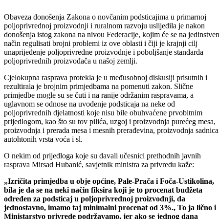
Obaveza donošenja Zakona o novčanim podsticajima u primarnoj
poljoprivrednoj proizvodnji i ruralnom razvoju uslijedila je nakon
donošenja istog zakona na nivou Federacije, kojim će se na jedinstve
način regulisati brojni problemi iz ove oblasti i čiji je krajnji cilj
unaprijeđenje poljoprivredne proizvodnje i poboljšanje standarda
poljoprivrednih proizvođača u našoj zemlji.
Cjelokupna rasprava protekla je u međusobnoj diskusiji prisutnih i
rezultirala je brojnim primjedbama na pomenuti zakon. Slične
primjedbe mogle su se čuti i na ranije održanim raspravama, a
uglavnom se odnose na uvođenje podsticaja na neke od
poljoprivrednih djelatnosti koje nisu bile obuhvaćene prvobitnim
prijedlogom, kao što su tov pilića, uzgoj i proizvodnja purećeg mesa,
proizvodnja i prerada mesa i mesnih prerađevina, proizvodnja sadnica
autohtonih vrsta voća i sl.
O nekim od prijedloga koje su davali učesnici prethodnih javnih
rasprava Mirsad Hubanić, savjetnik ministra za privredu kaže:
„Izričita primjedba u obje općine, Pale-Prača i Foča-Ustikolina,
bila je da se na neki način fiksira koji je to procenat budžeta