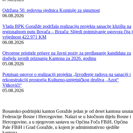
Obavijest korisnicima socijalnih davanja i boračke egzistencijalne
naknade u BPK Goražde
07.08.2026