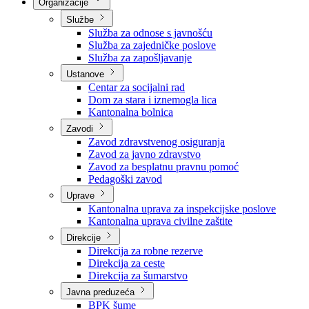
Nadležnosti
Sjednice Vlade
Organizacije
Službe
Služba za odnose s javnošću
Služba za zajedničke poslove
Služba za zapošljavanje
Ustanove
Centar za socijalni rad
Dom za stara i iznemogla lica
Kantonalna bolnica
Zavodi
Zavod zdravstvenog osiguranja
Zavod za javno zdravstvo
Zavod za besplatnu pravnu pomoć
Pedagoški zavod
Uprave
Kantonalna uprava za inspekcijske poslove
Kantonalna uprava civilne zaštite
Direkcije
Direkcija za robne rezerve
Direkcija za ceste