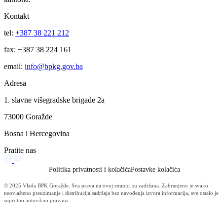
Za projekte održivog povratka izdvojeno 136.500 KM
07.08.2026