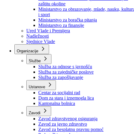
Ministarstvo za socijalnu politiku, zdravstvo,
raseljena lica i izbjeglice
Ministarstvo za urbanizam, prostorno uređenje i
zaštitu okoline
Ministarstvo za obrazovanje, mlade, nauku, kultur
i sport
Ministarstvo za boračka pitanja
Ministarstvo za finansije
Ured Vlade i Premijera
Nadležnosti
Sjednice Vlade
Organizacije
Službe
Služba za odnose s javnošću
Služba za zajedničke poslove
Služba za zapošljavanje
Ustanove
Centar za socijalni rad
Dom za stara i iznemogla lica
Kantonalna bolnica
Zavodi