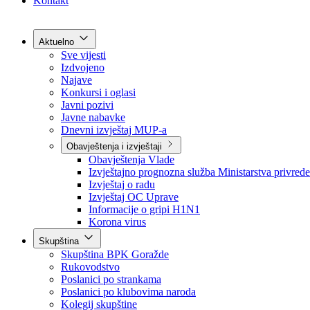
Grad Goražde
Foča-Ustikolina
Pale-Prača
Kontakt
Aktuelno
Sve vijesti
Izdvojeno
Najave
Konkursi i oglasi
Javni pozivi
Javne nabavke
Dnevni izvještaj MUP-a
Obavještenja i izvještaji
Obavještenja Vlade
Izvještajno prognozna služba Ministarstva privrede
Izvještaj o radu
Izvještaj OC Uprave
Informacije o gripi H1N1
Korona virus
Skupština
Skupština BPK Goražde
Rukovodstvo