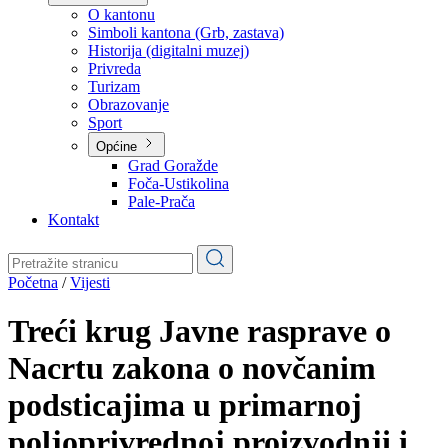
Planovi
Značajni dokumenti
O kantonu
O kantonu
Simboli kantona (Grb, zastava)
Historija (digitalni muzej)
Privreda
Turizam
Obrazovanje
Sport
Općine
Grad Goražde
Foča-Ustikolina
Pale-Prača
Kontakt
Početna
/
Vijesti
Treći krug Javne rasprave o
Nacrtu zakona o novčanim