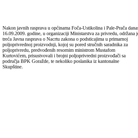
Nakon javnih rasprava u općinama Foča-Ustikolina i Pale-Prača dana
16.09.2009. godine, u organizaciji Ministarstva za privredu, održana j
treća Javna rasprava o Nacrtu zakona o podsticajima u primarnoj
poljoprivrednoj proizvodnji, kojoj su pored stručnih saradnika za
poljoprivredu, predvođenih resornim ministrom Mustafom
Kurtovićem, prisustvovali i brojni poljoprivredni proizvođači sa
područja BPK Goražde, te nekoliko poslanika iz kantonalne
Skupštine.