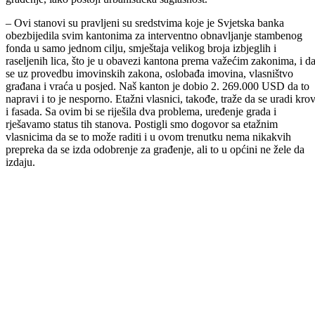
ide dosta teže, budući da nadležni općinski organ osporava pravo
vlasništva nad tim stanovima, odnosno, neće da izda dozvolu za
građenje, iako postoji urbanistička saglasnost.
– Ovi stanovi su pravljeni su sredstvima koje je Svjetska banka
obezbijedila svim kantonima za interventno obnavljanje stambenog
fonda u samo jednom cilju, smještaja velikog broja izbjeglih i
raseljenih lica, što je u obavezi kantona prema važećim zakonima, i d
se uz provedbu imovinskih zakona, oslobađa imovina, vlasništvo
građana i vraća u posjed. Naš kanton je dobio 2. 269.000 USD da to
napravi i to je nesporno. Etažni vlasnici, takođe, traže da se uradi kro
i fasada. Sa ovim bi se riješila dva problema, uređenje grada i
rješavamo status tih stanova. Postigli smo dogovor sa etažnim
vlasnicima da se to može raditi i u ovom trenutku nema nikakvih
prepreka da se izda odobrenje za građenje, ali to u općini ne žele da
izdaju.