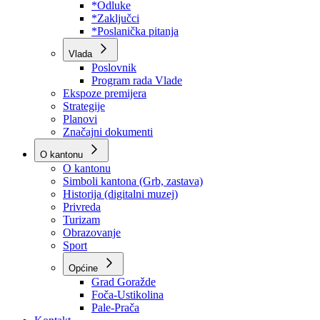
Program rada Skupštine
Budžet 2026
Zakoni
*Odluke
*Zaključci
*Poslanička pitanja
Vlada
Poslovnik
Program rada Vlade
Ekspoze premijera
Strategije
Planovi
Značajni dokumenti
O kantonu
O kantonu
Simboli kantona (Grb, zastava)
Historija (digitalni muzej)
Privreda
Turizam
Obrazovanje
Sport
Općine