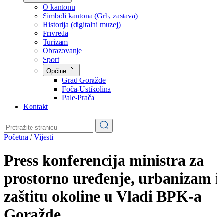
Planovi
Značajni dokumenti
O kantonu
O kantonu
Simboli kantona (Grb, zastava)
Historija (digitalni muzej)
Privreda
Turizam
Obrazovanje
Sport
Općine
Grad Goražde
Foča-Ustikolina
Pale-Prača
Kontakt
Početna
/
Vijesti
Press konferencija ministra za
prostorno uređenje, urbanizam 