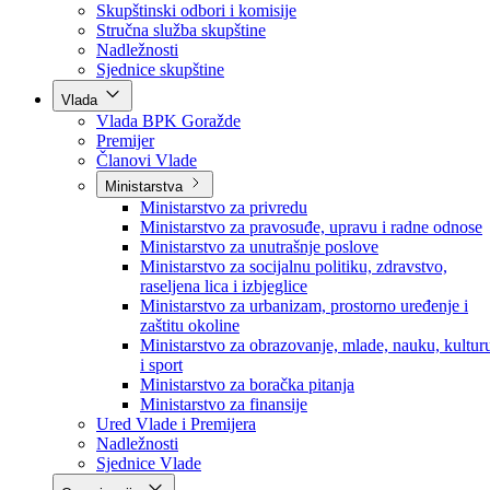
Poslanici po strankama
Poslanici po klubovima naroda
Kolegij skupštine
Skupštinski odbori i komisije
Stručna služba skupštine
Nadležnosti
Sjednice skupštine
Vlada
Vlada BPK Goražde
Premijer
Članovi Vlade
Ministarstva
Ministarstvo za privredu
Ministarstvo za pravosuđe, upravu i radne odnose
Ministarstvo za unutrašnje poslove
Ministarstvo za socijalnu politiku, zdravstvo,
raseljena lica i izbjeglice
Ministarstvo za urbanizam, prostorno uređenje i
zaštitu okoline
Ministarstvo za obrazovanje, mlade, nauku, kultur
i sport
Ministarstvo za boračka pitanja
Ministarstvo za finansije
Ured Vlade i Premijera