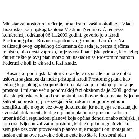
Ministar za prostorno uređenje, urbanizam i zaštitu okoline u Vladi
Bosansko-podrinjskog kantona Vladimir Nedimović, na press
konferenciji održanoj 06.11.2009.godini, govorio je o izradi
Prostornog plana Bosansko-podrinjskog kantona Goražde. Na
realizaciji ovog kapitalnog dokumenta do sada je, prema riječima
ministra, bilo dosta zapreka, prije svega finansijske prirode, kao i zbo
činjenice što je ovaj plan morao biti usklađen sa Prostornim planom
Federacije koji je tek sad u fazi izrade.
– Bosansko-podrinjski kanton Goražde je uz ostale kantone dobio
uslovnu saglasnost da može pristupiti izradi Prostornog plana kao
jednog kapitalnog razvojnog dokumenta kad je u pitanju planiranje
prostora, i mi smo već u poodmakloj fazi obzirom da je 2008. godine
bila skupštinska odluka da se pristupi izradi ovog dokumenta. Nijeda
zahvat na prostoru, prije svega na šumskom i poljoprivrednom
zemljištu, nije moguć bez ovog dokumenta, jer na njega se naslanjaju
svi ostali dokumenti, kad je u pitanju planiranje prostora, a to su
urbanistički i regulacioni planovi koje općina donosi onako stihijski, j