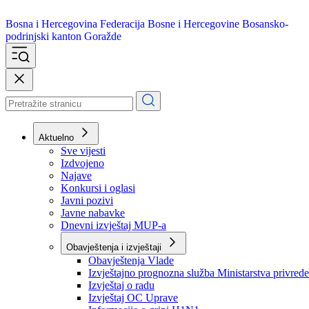
Bosna i Hercegovina
Federacija Bosne i Hercegovine
Bosansko-
podrinjski kanton Goražde
Aktuelno
Sve vijesti
Izdvojeno
Najave
Konkursi i oglasi
Javni pozivi
Javne nabavke
Dnevni izvještaj MUP-a
Obavještenja i izvještaji
Obavještenja Vlade