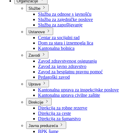
Nadležnosti
Sjednice Vlade
Organizacije
Službe
Služba za odnose s javnošću
Služba za zajedničke poslove
Služba za zapošljavanje
Ustanove
Centar za socijalni rad
Dom za stara i iznemogla lica
Kantonalna bolnica
Zavodi
Zavod zdravstvenog osiguranja
Zavod za javno zdravstvo
Zavod za besplatnu pravnu pomoć
Pedagoški zavod
Uprave
Kantonalna uprava za inspekcijske poslove
Kantonalna uprava civilne zaštite
Direkcije
Direkcija za robne rezerve
Direkcija za ceste