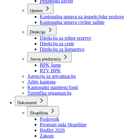
Zavod zdravstvenog osiguranja
Zavod za javno zdravstvo
Zavod za besplatnu pravnu pomoć
Pedagoški zavod
Uprave
Kantonalna uprava za inspekcijske poslove
Kantonalna uprava civilne zaštite
Direkcije
Direkcija za robne rezerve
Direkcija za ceste
Direkcija za šumarstvo
Javna preduzeća
BPK šume
RTV BPK
Agencija za privatizaciju
Arhiv kantona
Kantonalni stambeni fond
Turistička organizacija
Dokumenti
Skupština
Poslovnik