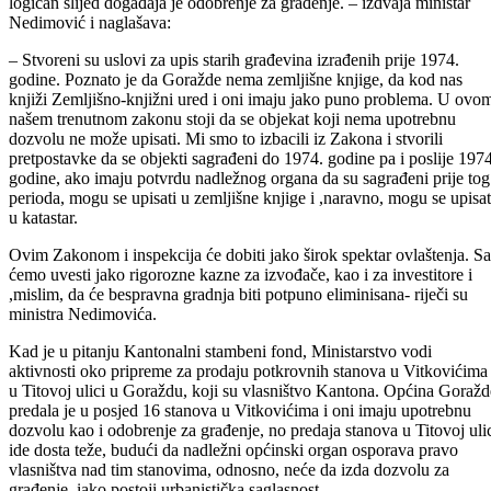
tom poslu treba samo da konstatuje regulacioni plan i da kaže
građaninu je li dozvoljeno građenje u skladu sa Regulacionim planom
Onda se prikupljaju dokumenti, izdaje se lokacijska informacija i
logičan slijed događaja je odobrenje za građenje. – izdvaja ministar
Nedimović i naglašava:
– Stvoreni su uslovi za upis starih građevina izrađenih prije 1974.
godine. Poznato je da Goražde nema zemljišne knjige, da kod nas
knjiži Zemljišno-knjižni ured i oni imaju jako puno problema. U ovo
našem trenutnom zakonu stoji da se objekat koji nema upotrebnu
dozvolu ne može upisati. Mi smo to izbacili iz Zakona i stvorili
pretpostavke da se objekti sagrađeni do 1974. godine pa i poslije 1974
godine, ako imaju potvrdu nadležnog organa da su sagrađeni prije tog
perioda, mogu se upisati u zemljišne knjige i ,naravno, mogu se upisat
u katastar.
Ovim Zakonom i inspekcija će dobiti jako širok spektar ovlaštenja. S
ćemo uvesti jako rigorozne kazne za izvođače, kao i za investitore i
,mislim, da će bespravna gradnja biti potpuno eliminisana- riječi su
ministra Nedimovića.
Kad je u pitanju Kantonalni stambeni fond, Ministarstvo vodi
aktivnosti oko pripreme za prodaju potkrovnih stanova u Vitkovićima 
u Titovoj ulici u Goraždu, koji su vlasništvo Kantona. Općina Goražd
predala je u posjed 16 stanova u Vitkovićima i oni imaju upotrebnu
dozvolu kao i odobrenje za građenje, no predaja stanova u Titovoj uli