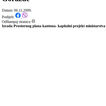
zaštitu okoline u Vladi BPK-a
Goražde
Datum: 06.11.2009.
Podijeli:
Odštampaj stranicu
Izrada Prostornog plana kantona- kapitalni projekt ministarstva