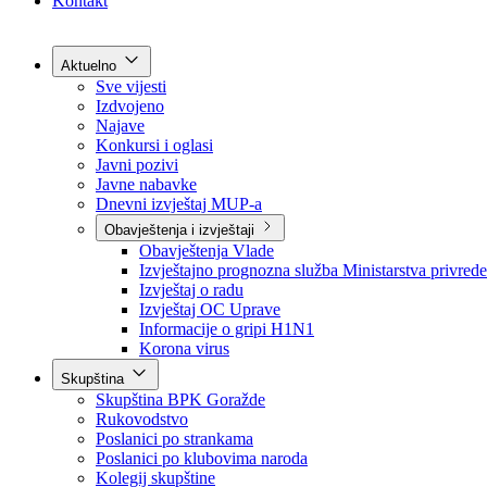
Grad Goražde
Foča-Ustikolina
Pale-Prača
Kontakt
Aktuelno
Sve vijesti
Izdvojeno
Najave
Konkursi i oglasi
Javni pozivi
Javne nabavke
Dnevni izvještaj MUP-a
Obavještenja i izvještaji
Obavještenja Vlade
Izvještajno prognozna služba Ministarstva privrede
Izvještaj o radu
Izvještaj OC Uprave
Informacije o gripi H1N1
Korona virus
Skupština
Skupština BPK Goražde
Rukovodstvo