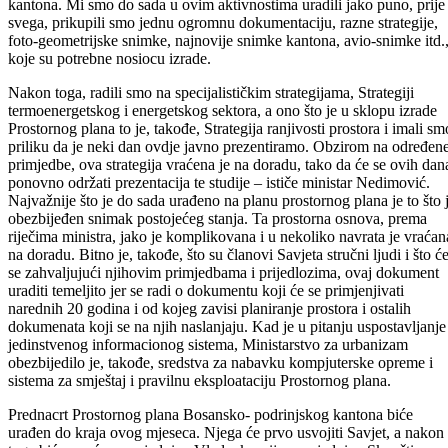
to mora. Nijedan zahvat u prostoru , kad je u pitanju građevinsko
zemljište bez ovih provedenih planova nije moguć i oni moraju biti
naslonjeni na ove razvojne dokumente kao što je Prostorni plan
kantona. Mi smo do sada u ovim aktivnostima uradili jako puno, prije
svega, prikupili smo jednu ogromnu dokumentaciju, razne strategije,
foto-geometrijske snimke, najnovije snimke kantona, avio-snimke itd.
koje su potrebne nosiocu izrade.
Nakon toga, radili smo na specijalističkim strategijama, Strategiji
termoenergetskog i energetskog sektora, a ono što je u sklopu izrade
Prostornog plana to je, takođe, Strategija ranjivosti prostora i imali sm
priliku da je neki dan ovdje javno prezentiramo. Obzirom na određen
primjedbe, ova strategija vraćena je na doradu, tako da će se ovih dan
ponovno održati prezentacija te studije – ističe ministar Nedimović.
Najvažnije što je do sada urađeno na planu prostornog plana je to što 
obezbijeđen snimak postojećeg stanja. Ta prostorna osnova, prema
riječima ministra, jako je komplikovana i u nekoliko navrata je vraćan
na doradu. Bitno je, takođe, što su članovi Savjeta stručni ljudi i što ć
se zahvaljujući njihovim primjedbama i prijedlozima, ovaj dokument
uraditi temeljito jer se radi o dokumentu koji će se primjenjivati
narednih 20 godina i od kojeg zavisi planiranje prostora i ostalih
dokumenata koji se na njih naslanjaju. Kad je u pitanju uspostavljanje
jedinstvenog informacionog sistema, Ministarstvo za urbanizam
obezbijedilo je, takođe, sredstva za nabavku kompjuterske opreme i
sistema za smještaj i pravilnu eksploataciju Prostornog plana.