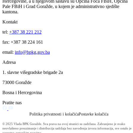
Vlada BPK Goražde podržala realizaciju projekta sanacije klizišta na
regionalnom putu Ilovača – Brzača: Slijedi potpisivanje ugovora čija j
vrijednost 422.971 KM
06.08.2026