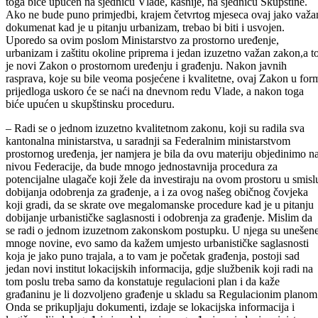
Prednacrt Prostornog plana Bosansko- podrinjskog kantona biće
urađen do kraja ovog mjeseca. Njega će prvo usvojiti Savjet, a nakon
toga biće upućen na sjednicu Vlade, kasnije, na sjednicu Skupštine.
Ako ne bude puno primjedbi, krajem četvrtog mjeseca ovaj jako važa
dokumenat kad je u pitanju urbanizam, trebao bi biti i usvojen.
Uporedo sa ovim poslom Ministarstvo za prostorno uređenje,
urbanizam i zaštitu okoline priprema i jedan izuzetno važan zakon,a t
je novi Zakon o prostornom uređenju i građenju. Nakon javnih
rasprava, koje su bile veoma posjećene i kvalitetne, ovaj Zakon u for
prijedloga uskoro će se naći na dnevnom redu Vlade, a nakon toga
biće upućen u skupštinsku proceduru.
– Radi se o jednom izuzetno kvalitetnom zakonu, koji su radila sva
kantonalna ministarstva, u saradnji sa Federalnim ministarstvom
prostornog uređenja, jer namjera je bila da ovu materiju objedinimo n
nivou Federacije, da bude mnogo jednostavnija procedura za
potencijalne ulagače koji žele da investiraju na ovom prostoru u smisl
dobijanja odobrenja za građenje, a i za ovog našeg običnog čovjeka
koji gradi, da se skrate ove megalomanske procedure kad je u pitanju
dobijanje urbanističke saglasnosti i odobrenja za građenje. Mislim da
se radi o jednom izuzetnom zakonskom postupku. U njega su unešen
mnoge novine, evo samo da kažem umjesto urbanističke saglasnosti
koja je jako puno trajala, a to vam je početak građenja, postoji sad
jedan novi institut lokacijskih informacija, gdje službenik koji radi na