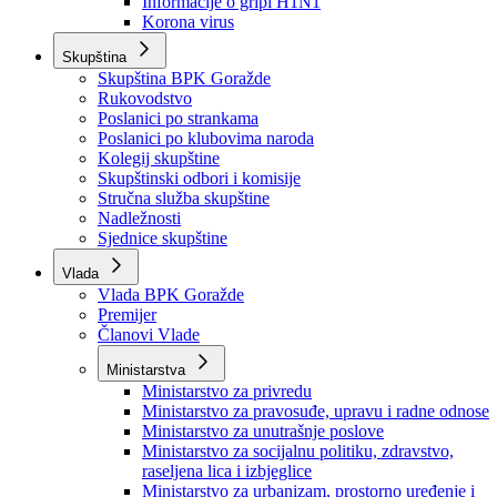
Izvještajno prognozna služba Ministarstva privrede
Izvještaj o radu
Izvještaj OC Uprave
Informacije o gripi H1N1
Korona virus
Skupština
Skupština BPK Goražde
Rukovodstvo
Poslanici po strankama
Poslanici po klubovima naroda
Kolegij skupštine
Skupštinski odbori i komisije
Stručna služba skupštine
Nadležnosti
Sjednice skupštine
Vlada
Vlada BPK Goražde
Premijer
Članovi Vlade
Ministarstva
Ministarstvo za privredu
Ministarstvo za pravosuđe, upravu i radne odnose
Ministarstvo za unutrašnje poslove