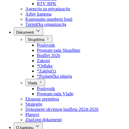
Direkcija za šumarstvo
Javna preduzeća
BPK šume
RTV BPK
Agencija za privatizaciju
Arhiv kantona
Kantonalni stambeni fond
Turistička organizacija
Dokumenti
Skupština
Poslovnik
Program rada Skupštine
Budžet 2026
Zakoni
*Odluke
*Zaključci
*Poslanička pitanja
Vlada
Poslovnik
Program rada Vlade
Ekspoze premijera
Strategije
Dokument okvirnog budžeta 2024-2026