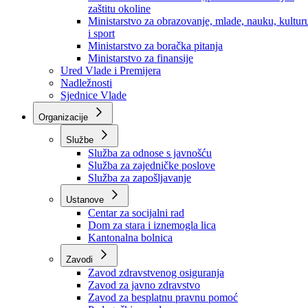
Ministarstvo za socijalnu politiku, zdravstvo,
raseljena lica i izbjeglice
Ministarstvo za urbanizam, prostorno uređenje i
zaštitu okoline
Ministarstvo za obrazovanje, mlade, nauku, kultur
i sport
Ministarstvo za boračka pitanja
Ministarstvo za finansije
Ured Vlade i Premijera
Nadležnosti
Sjednice Vlade
Organizacije
Službe
Služba za odnose s javnošću
Služba za zajedničke poslove
Služba za zapošljavanje
Ustanove
Centar za socijalni rad
Dom za stara i iznemogla lica
Kantonalna bolnica
Zavodi