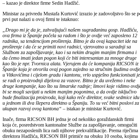
ukupno 30 radnika. Svi proizvodi izvoze se na tržište zapadne Evrope,
a što je najbitnije, za sve proizvode obezbjeđeno je tržište i potražnja j
puno veća od onoga što možemo proizvesti sa trenutnim kapacitetim
– kazao je direktor firme Sedin Hadžić.
Ministar za privredu Mustafa Kurtović izrazio je zadovoljstvo što se p
prvi put nalazi u ovoj firmi te istaknuo:
„Drago mi je da je, zahvaljujući našem sugrađaninu gosp. Hadžiću,
ova firma iz Španije počela sa radom i što je ovdje već zaposleno 12
radnika, sa tendencijom proširenja. Bitno je da ovaj kapacitet ide na
proširenje i da će se primiti novi radnici, vjerovatno u saradnji sa
Službom za zapošljavanje, kao i sa nekim drugim manjim firmama i
da ćemo imati jedan pogon koji će biti interesantan za mnoge druge
kao što je npr. Tvornica alata. Vjerujem da će kompanija RICSON iz
Španije koja je otvorila ovaj pogon zajedno sa stručnim ljudima ovdj
u Vitkovićima i cijelom gradu i kantonu, vrlo uspješno funkcionisati je
se radi o proizvodnji dijelova za vozove. Bitno je da uvežemo i neke
druge kompanije, kao što su limarske radnje; limovi koje vidimo ovdj
bi se mogli savijati u nekim manjim pogonima, a da ovdje isključivo
bude finalizacija proizvoda, koji kako reče direktor, svake sedmice idu
u jednom ili dva šlepera direktno u Španiju. To su već bitni poslovi za
ukupan razvoj ovog kantona“
– istakao je ministar Kurtović.
Inače, firma RICSON BH jedna je od nekoliko goraždanskih firmi