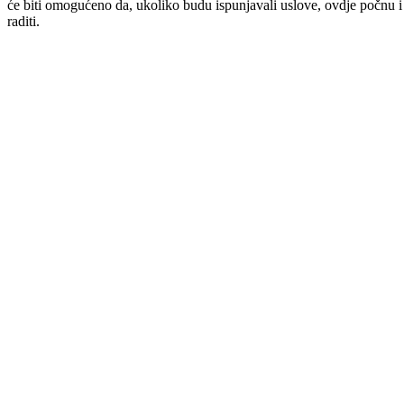
koja će, posredstvom kantonalne Službe za zapošljavanje, omogućiti
obuku nezaposlenih lica radi njihove prekvalifikacije. Prema riječima
direktora Hadžića, RICSON BH primiće na obuku 10 osoba, kojima
će biti omogućeno da, ukoliko budu ispunjavali uslove, ovdje počnu i
raditi.