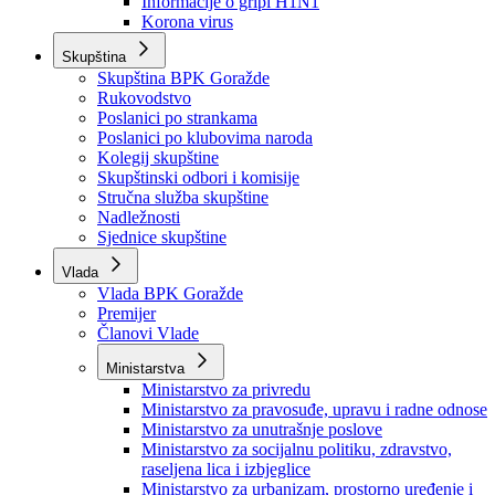
Izvještajno prognozna služba Ministarstva privrede
Izvještaj o radu
Izvještaj OC Uprave
Informacije o gripi H1N1
Korona virus
Skupština
Skupština BPK Goražde
Rukovodstvo
Poslanici po strankama
Poslanici po klubovima naroda
Kolegij skupštine
Skupštinski odbori i komisije
Stručna služba skupštine
Nadležnosti
Sjednice skupštine
Vlada
Vlada BPK Goražde
Premijer
Članovi Vlade
Ministarstva
Ministarstvo za privredu
Ministarstvo za pravosuđe, upravu i radne odnose
Ministarstvo za unutrašnje poslove