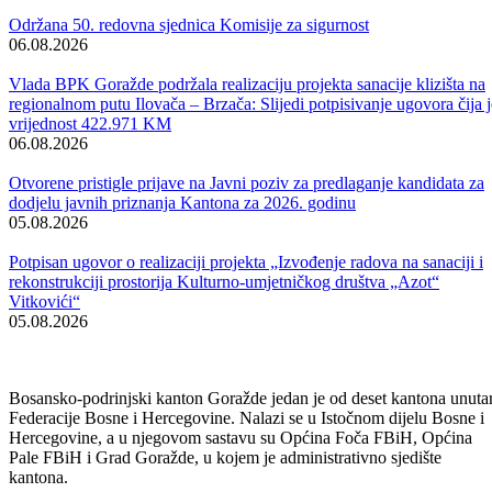
Obavijest korisnicima socijalnih davanja i boračke egzistencijalne
naknade u BPK Goražde
07.08.2026