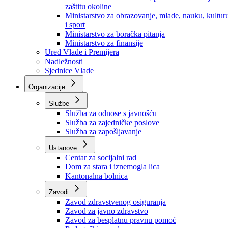
Ministarstvo za socijalnu politiku, zdravstvo,
raseljena lica i izbjeglice
Ministarstvo za urbanizam, prostorno uređenje i
zaštitu okoline
Ministarstvo za obrazovanje, mlade, nauku, kultur
i sport
Ministarstvo za boračka pitanja
Ministarstvo za finansije
Ured Vlade i Premijera
Nadležnosti
Sjednice Vlade
Organizacije
Službe
Služba za odnose s javnošću
Služba za zajedničke poslove
Služba za zapošljavanje
Ustanove
Centar za socijalni rad
Dom za stara i iznemogla lica
Kantonalna bolnica
Zavodi