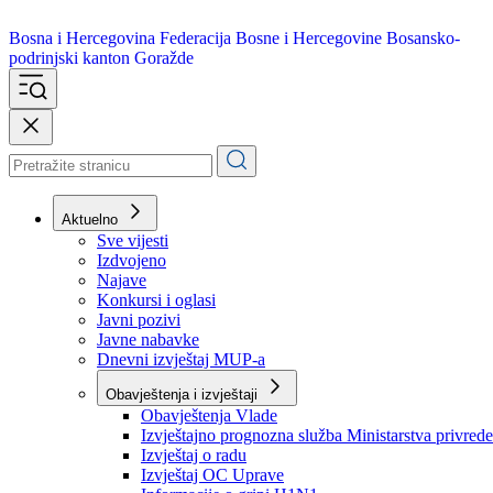
Bosna i Hercegovina
Federacija Bosne i Hercegovine
Bosansko-
podrinjski kanton Goražde
Aktuelno
Sve vijesti
Izdvojeno
Najave
Konkursi i oglasi
Javni pozivi
Javne nabavke
Dnevni izvještaj MUP-a
Obavještenja i izvještaji
Obavještenja Vlade