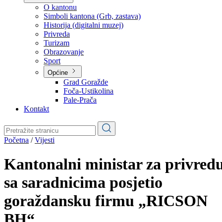
Planovi
Značajni dokumenti
O kantonu
O kantonu
Simboli kantona (Grb, zastava)
Historija (digitalni muzej)
Privreda
Turizam
Obrazovanje
Sport
Općine
Grad Goražde
Foča-Ustikolina
Pale-Prača
Kontakt
Početna
/
Vijesti
Kantonalni ministar za privred
sa saradnicima posjetio