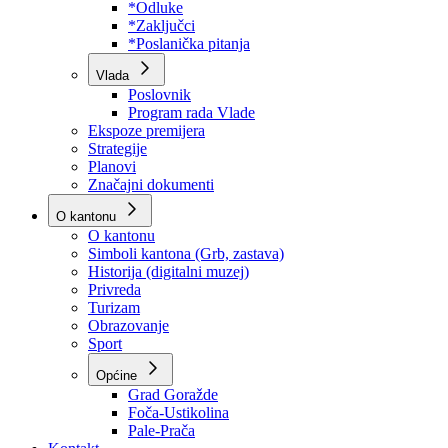
Program rada Skupštine
Budžet 2026
Zakoni
*Odluke
*Zaključci
*Poslanička pitanja
Vlada
Poslovnik
Program rada Vlade
Ekspoze premijera
Strategije
Planovi
Značajni dokumenti
O kantonu
O kantonu
Simboli kantona (Grb, zastava)
Historija (digitalni muzej)
Privreda
Turizam
Obrazovanje
Sport
Općine