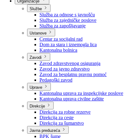
Nadležnosti
Sjednice Vlade
Organizacije
Službe
Služba za odnose s javnošću
Služba za zajedničke poslove
Služba za zapošljavanje
Ustanove
Centar za socijalni rad
Dom za stara i iznemogla lica
Kantonalna bolnica
Zavodi
Zavod zdravstvenog osiguranja
Zavod za javno zdravstvo
Zavod za besplatnu pravnu pomoć
Pedagoški zavod
Uprave
Kantonalna uprava za inspekcijske poslove
Kantonalna uprava civilne zaštite
Direkcije
Direkcija za robne rezerve
Direkcija za ceste