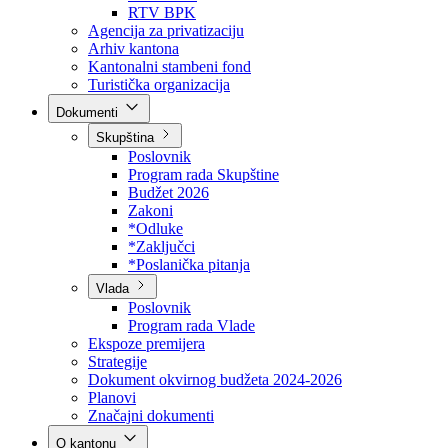
Direkcija za šumarstvo
Javna preduzeća
BPK šume
RTV BPK
Agencija za privatizaciju
Arhiv kantona
Kantonalni stambeni fond
Turistička organizacija
Dokumenti
Skupština
Poslovnik
Program rada Skupštine
Budžet 2026
Zakoni
*Odluke
*Zaključci
*Poslanička pitanja
Vlada
Poslovnik
Program rada Vlade
Ekspoze premijera
Strategije
Dokument okvirnog budžeta 2024-2026