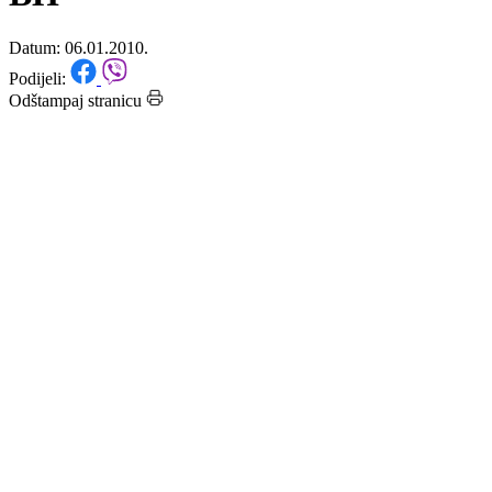
goraždansku firmu „RICSON
BH“
Datum: 06.01.2010.
Podijeli:
Odštampaj stranicu