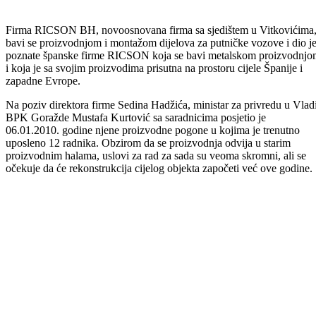
Firma RICSON BH, novoosnovana firma sa sjedištem u Vitkovićima
bavi se proizvodnjom i montažom dijelova za putničke vozove i dio j
poznate španske firme RICSON koja se bavi metalskom proizvodnj
i koja je sa svojim proizvodima prisutna na prostoru cijele Španije i
zapadne Evrope.
Na poziv direktora firme Sedina Hadžića, ministar za privredu u Vlad
BPK Goražde Mustafa Kurtović sa saradnicima posjetio je
06.01.2010. godine njene proizvodne pogone u kojima je trenutno
uposleno 12 radnika. Obzirom da se proizvodnja odvija u starim
proizvodnim halama, uslovi za rad za sada su veoma skromni, ali se
očekuje da će rekonstrukcija cijelog objekta započeti već ove godine.