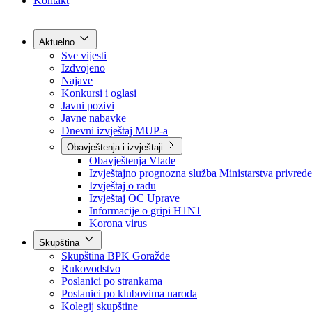
Grad Goražde
Foča-Ustikolina
Pale-Prača
Kontakt
Aktuelno
Sve vijesti
Izdvojeno
Najave
Konkursi i oglasi
Javni pozivi
Javne nabavke
Dnevni izvještaj MUP-a
Obavještenja i izvještaji
Obavještenja Vlade
Izvještajno prognozna služba Ministarstva privrede
Izvještaj o radu
Izvještaj OC Uprave
Informacije o gripi H1N1
Korona virus
Skupština
Skupština BPK Goražde
Rukovodstvo