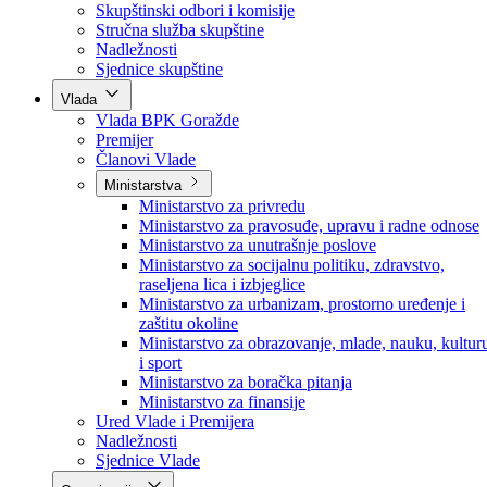
Poslanici po strankama
Poslanici po klubovima naroda
Kolegij skupštine
Skupštinski odbori i komisije
Stručna služba skupštine
Nadležnosti
Sjednice skupštine
Vlada
Vlada BPK Goražde
Premijer
Članovi Vlade
Ministarstva
Ministarstvo za privredu
Ministarstvo za pravosuđe, upravu i radne odnose
Ministarstvo za unutrašnje poslove
Ministarstvo za socijalnu politiku, zdravstvo,
raseljena lica i izbjeglice
Ministarstvo za urbanizam, prostorno uređenje i
zaštitu okoline
Ministarstvo za obrazovanje, mlade, nauku, kultur
i sport
Ministarstvo za boračka pitanja
Ministarstvo za finansije
Ured Vlade i Premijera