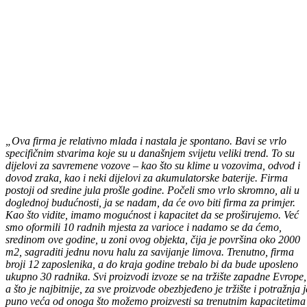
„Ova firma je relativno mlada i nastala je spontano. Bavi se vrlo
specifičnim stvarima koje su u današnjem svijetu veliki trend. To su
dijelovi za savremene vozove – kao što su klime u vozovima, odvod i
dovod zraka, kao i neki dijelovi za akumulatorske baterije. Firma
postoji od sredine jula prošle godine. Počeli smo vrlo skromno, ali u
doglednoj budućnosti, ja se nadam, da će ovo biti firma za primjer.
Kao što vidite, imamo mogućnost i kapacitet da se proširujemo. Već
smo oformili 10 radnih mjesta za varioce i nadamo se da ćemo,
sredinom ove godine, u zoni ovog objekta, čija je površina oko 2000
m2, sagraditi jednu novu halu za savijanje limova. Trenutno, firma
broji 12 zaposlenika, a do kraja godine trebalo bi da bude uposleno