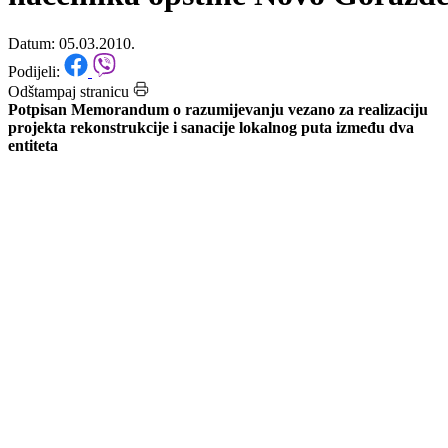
direktora fondacije ODRAZ i
načelnika opštine Novo Goražd
Datum: 05.03.2010.
Podijeli:
Odštampaj stranicu
Potpisan Memorandum o razumijevanju vezano za realizaciju
projekta rekonstrukcije i sanacije lokalnog puta između dva
entiteta