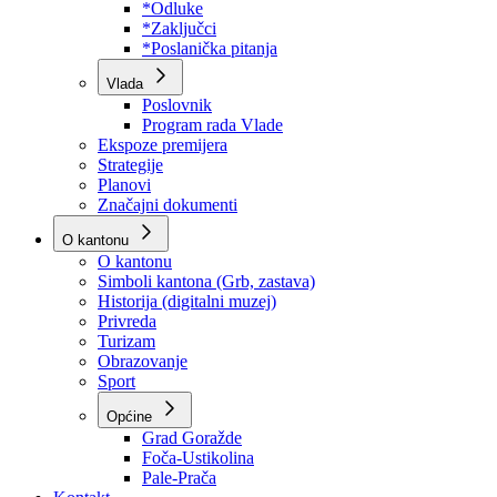
Program rada Skupštine
Budžet 2026
Zakoni
*Odluke
*Zaključci
*Poslanička pitanja
Vlada
Poslovnik
Program rada Vlade
Ekspoze premijera
Strategije
Planovi
Značajni dokumenti
O kantonu
O kantonu
Simboli kantona (Grb, zastava)
Historija (digitalni muzej)
Privreda
Turizam
Obrazovanje
Sport
Općine