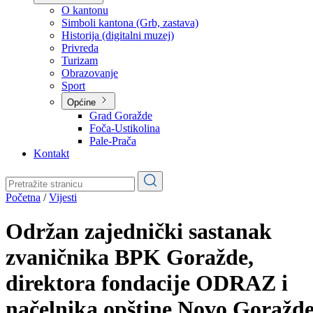
Planovi
Značajni dokumenti
O kantonu
O kantonu
Simboli kantona (Grb, zastava)
Historija (digitalni muzej)
Privreda
Turizam
Obrazovanje
Sport
Općine
Grad Goražde
Foča-Ustikolina
Pale-Prača
Kontakt
Početna
/
Vijesti
Održan zajednički sastanak
zvaničnika BPK Goražde,