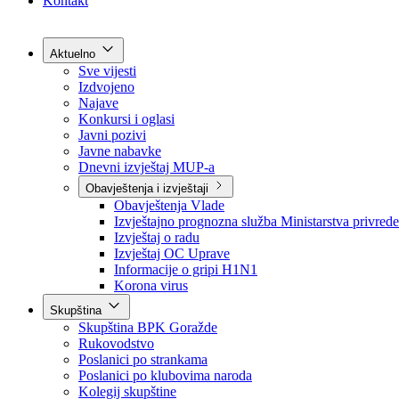
Grad Goražde
Foča-Ustikolina
Pale-Prača
Kontakt
Aktuelno
Sve vijesti
Izdvojeno
Najave
Konkursi i oglasi
Javni pozivi
Javne nabavke
Dnevni izvještaj MUP-a
Obavještenja i izvještaji
Obavještenja Vlade
Izvještajno prognozna služba Ministarstva privrede
Izvještaj o radu
Izvještaj OC Uprave
Informacije o gripi H1N1
Korona virus
Skupština
Skupština BPK Goražde
Rukovodstvo