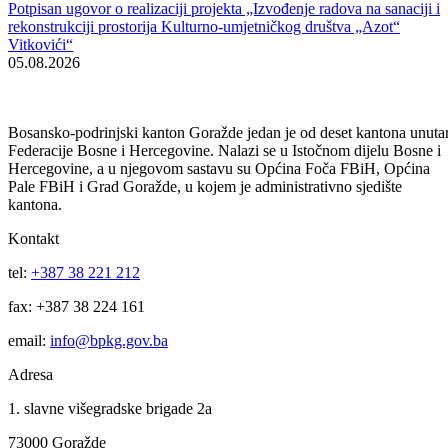
Obavijest korisnicima socijalnih davanja i boračke egzistencijalne
naknade u BPK Goražde
07.08.2026
Za projekte održivog povratka izdvojeno 136.500 KM
07.08.2026