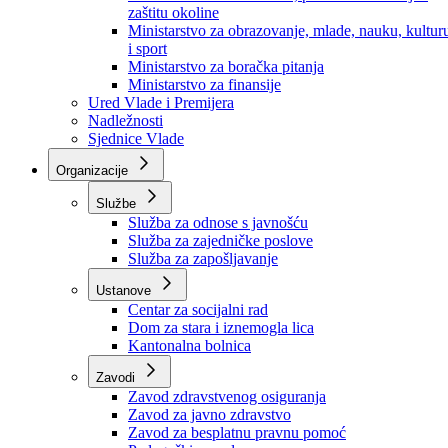
Ministarstvo za socijalnu politiku, zdravstvo,
raseljena lica i izbjeglice
Ministarstvo za urbanizam, prostorno uređenje i
zaštitu okoline
Ministarstvo za obrazovanje, mlade, nauku, kultur
i sport
Ministarstvo za boračka pitanja
Ministarstvo za finansije
Ured Vlade i Premijera
Nadležnosti
Sjednice Vlade
Organizacije
Službe
Služba za odnose s javnošću
Služba za zajedničke poslove
Služba za zapošljavanje
Ustanove
Centar za socijalni rad
Dom za stara i iznemogla lica
Kantonalna bolnica
Zavodi