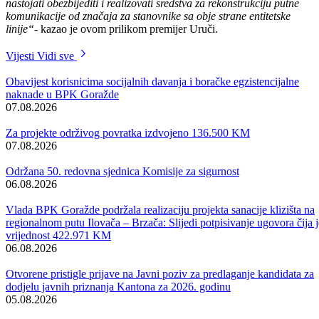
svega lokalne zajednice, kanton i fondacija ODRAZ, a važno je da su 
građani izrazili spremnost da učestvuju radom na rekonstrukciji.
Očekivati je da ćemo zajedničkim naporima, još u ovoj godini,
nastojati obezbijediti i realizovati sredstva za rekonstrukciju putne
komunikacije od značaja za stanovnike sa obje strane entitetske
linije“-
kazao je ovom prilikom premijer Uruči.
Vijesti
Vidi sve