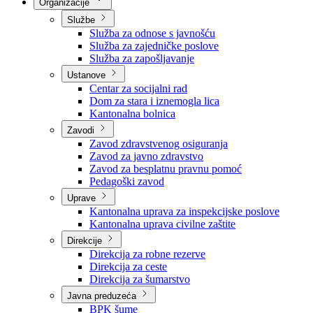
Nadležnosti
Sjednice Vlade
Organizacije
Službe
Služba za odnose s javnošću
Služba za zajedničke poslove
Služba za zapošljavanje
Ustanove
Centar za socijalni rad
Dom za stara i iznemogla lica
Kantonalna bolnica
Zavodi
Zavod zdravstvenog osiguranja
Zavod za javno zdravstvo
Zavod za besplatnu pravnu pomoć
Pedagoški zavod
Uprave
Kantonalna uprava za inspekcijske poslove
Kantonalna uprava civilne zaštite
Direkcije
Direkcija za robne rezerve
Direkcija za ceste