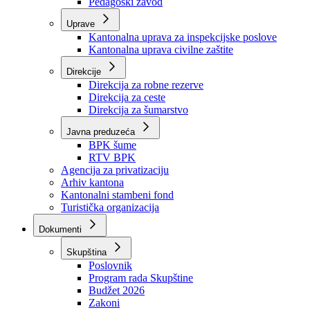
Zavod zdravstvenog osiguranja
Zavod za javno zdravstvo
Zavod za besplatnu pravnu pomoć
Pedagoški zavod
Uprave
Kantonalna uprava za inspekcijske poslove
Kantonalna uprava civilne zaštite
Direkcije
Direkcija za robne rezerve
Direkcija za ceste
Direkcija za šumarstvo
Javna preduzeća
BPK šume
RTV BPK
Agencija za privatizaciju
Arhiv kantona
Kantonalni stambeni fond
Turistička organizacija
Dokumenti
Skupština
Poslovnik