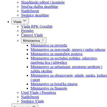
Poslanici po strankama
Poslanici po klubovima naroda
Kolegij skupštine
Skupštinski odbori i komisije
Stručna služba skupštine
Nadležnosti
Sjednice skupštine
Vlada
Vlada BPK Goražde
Premijer
Članovi Vlade
Ministarstva
Ministarstvo za privredu
Ministarstvo za pravosuđe, upravu i radne odnose
Ministarstvo za unutrašnje poslove
Ministarstvo za socijalnu politiku, zdravstvo,
raseljena lica i izbjeglice
Ministarstvo za urbanizam, prostorno uređenje i
zaštitu okoline
Ministarstvo za obrazovanje, mlade, nauku, kultur
i sport
Ministarstvo za boračka pitanja
Ministarstvo za finansije
Ured Vlade i Premijera