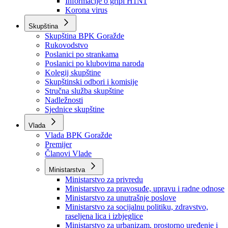
Izvještajno prognozna služba Ministarstva privrede
Izvještaj o radu
Izvještaj OC Uprave
Informacije o gripi H1N1
Korona virus
Skupština
Skupština BPK Goražde
Rukovodstvo
Poslanici po strankama
Poslanici po klubovima naroda
Kolegij skupštine
Skupštinski odbori i komisije
Stručna služba skupštine
Nadležnosti
Sjednice skupštine
Vlada
Vlada BPK Goražde
Premijer
Članovi Vlade
Ministarstva
Ministarstvo za privredu
Ministarstvo za pravosuđe, upravu i radne odnose
Ministarstvo za unutrašnje poslove