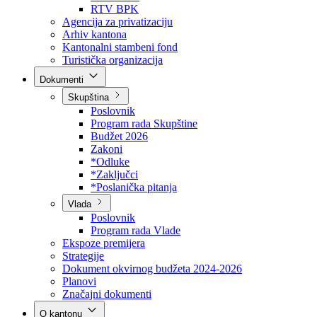
Direkcija za šumarstvo
Javna preduzeća
BPK šume
RTV BPK
Agencija za privatizaciju
Arhiv kantona
Kantonalni stambeni fond
Turistička organizacija
Dokumenti
Skupština
Poslovnik
Program rada Skupštine
Budžet 2026
Zakoni
*Odluke
*Zaključci
*Poslanička pitanja
Vlada
Poslovnik
Program rada Vlade
Ekspoze premijera
Strategije
Dokument okvirnog budžeta 2024-2026