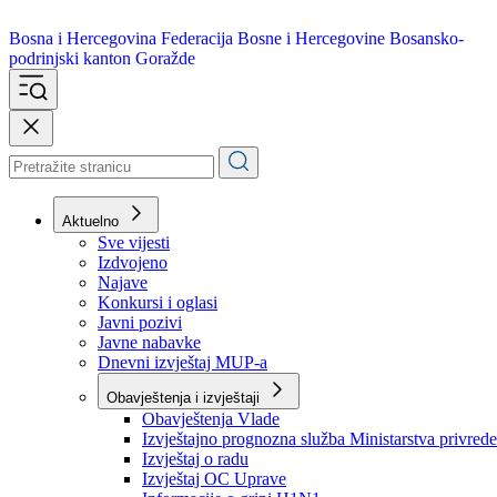
Bosna i Hercegovina
Federacija Bosne i Hercegovine
Bosansko-
podrinjski kanton Goražde
Aktuelno
Sve vijesti
Izdvojeno
Najave
Konkursi i oglasi
Javni pozivi
Javne nabavke
Dnevni izvještaj MUP-a
Obavještenja i izvještaji
Obavještenja Vlade