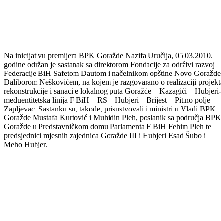
Na inicijativu premijera BPK Goražde Nazifa Uručija, 05.03.2010.
godine održan je sastanak sa direktorom Fondacije za održivi razvoj
Federacije BiH Safetom Dautom i načelnikom opštine Novo Goražde
Daliborom Neškovićem, na kojem je razgovarano o realizaciji projekt
rekonstrukcije i sanacije lokalnog puta Goražde – Kazagići – Hubjeri-
međuentitetska linija F BiH – RS – Hubjeri – Brijest – Pitino polje –
Zapljevac. Sastanku su, takođe, prisustvovali i ministri u Vladi BPK
Goražde Mustafa Kurtović i Muhidin Pleh, poslanik sa područja BPK
Goražde u Predstavničkom domu Parlamenta F BiH Fehim Pleh te
predsjednici mjesnih zajednica Goražde III i Hubjeri Esad Šubo i
Meho Hubjer.