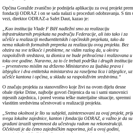
direktoru ODRAZ-a na dosadašnjoj saradnji, jer je ova fondacija, još
od svog osnivanja, učestvovala u finansiranju projekata značajnih za
razvoj našeg kantona.
Općina Goražde zvanično je podnijela aplikaciju za ovaj projekt pre
fondaciji ODRAZ i on se sada nalazi u proceduri odobravanja. S tim 
vezi, direktor ODRAZ-a Safet Daut, kazao je:
„Kao institucija Vlade F BiH nadležni smo za realizaciju
infrastrukturnih projekata na području Federacije, ali isto tako i za
učešće u realizaciji međuentitetskih i općinskih projekata, tako da
nema nikakvih formalnih prepreka za realizaciju ovog projekta. Bez
obzira na sve teškoće i probleme, ne vidim razlog da, u okviru
raspoloživih sredstava, ta dionica ne bude prihvaćena i realizovana u
toku ove godine. Naravno, za to će trebati podrška i drugih institucija
– prvenstveno mislim na državno Ministarstvo za ljudska prava i
izbjeglice i dva entitetska ministarstva za raseljena lica i izbjeglice, uz
učešće kantona i općina, u skladu sa raspoloživim sredstvima.“
O značaju projekta za stanovništvo koje živi na ovom dijelu desne
obale rijeke Drine, najbolje govori činjenica da su i sami stanovnici
mjesnih zajednica, i pored veoma teške materijalne situacije, spremni
vlastitim sredstvima učestvovati u realizaciji projekta.
„Sretna okolnost je što su subjekti, zainteresovani za ovaj projekt, prij