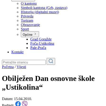
Planovi
Značajni dokumenti
O kantonu
O kantonu
Simboli kantona (Grb, zastava)
Historija (digitalni muzej)
Privreda
Turizam
Obrazovanje
Sport
Općine
Grad Goražde
Foča-Ustikolina
Pale-Prača
Kontakt
Početna
/
Vijesti
Obilježen Dan osnovne škole
„Ustikolina“