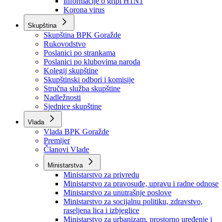
Izvještajno prognozna služba Ministarstva privrede
Izvještaj o radu
Izvještaj OC Uprave
Informacije o gripi H1N1
Korona virus
Skupština
Skupština BPK Goražde
Rukovodstvo
Poslanici po strankama
Poslanici po klubovima naroda
Kolegij skupštine
Skupštinski odbori i komisije
Stručna služba skupštine
Nadležnosti
Sjednice skupštine
Vlada
Vlada BPK Goražde
Premijer
Članovi Vlade
Ministarstva
Ministarstvo za privredu
Ministarstvo za pravosuđe, upravu i radne odnose
Ministarstvo za unutrašnje poslove