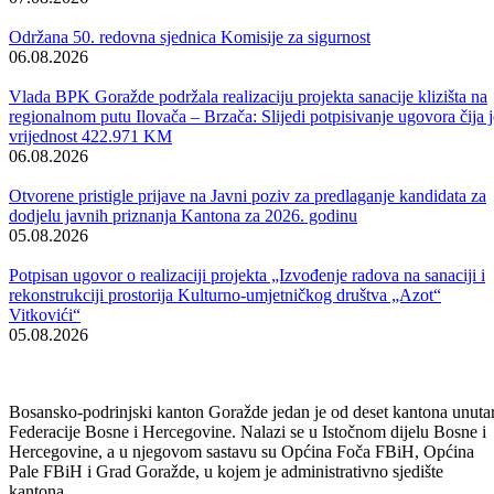
Obavijest korisnicima socijalnih davanja i boračke egzistencijalne
naknade u BPK Goražde
07.08.2026