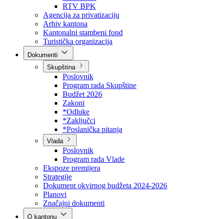
Direkcija za šumarstvo
Javna preduzeća
BPK šume
RTV BPK
Agencija za privatizaciju
Arhiv kantona
Kantonalni stambeni fond
Turistička organizacija
Dokumenti
Skupština
Poslovnik
Program rada Skupštine
Budžet 2026
Zakoni
*Odluke
*Zaključci
*Poslanička pitanja
Vlada
Poslovnik
Program rada Vlade
Ekspoze premijera
Strategije
Dokument okvirnog budžeta 2024-2026