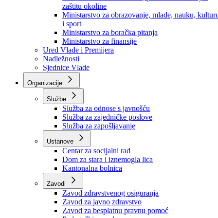
Ministarstvo za socijalnu politiku, zdravstvo,
raseljena lica i izbjeglice
Ministarstvo za urbanizam, prostorno uređenje i
zaštitu okoline
Ministarstvo za obrazovanje, mlade, nauku, kultur
i sport
Ministarstvo za boračka pitanja
Ministarstvo za finansije
Ured Vlade i Premijera
Nadležnosti
Sjednice Vlade
Organizacije
Službe
Služba za odnose s javnošću
Služba za zajedničke poslove
Služba za zapošljavanje
Ustanove
Centar za socijalni rad
Dom za stara i iznemogla lica
Kantonalna bolnica
Zavodi