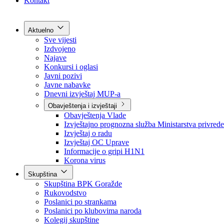
Grad Goražde
Foča-Ustikolina
Pale-Prača
Kontakt
Aktuelno
Sve vijesti
Izdvojeno
Najave
Konkursi i oglasi
Javni pozivi
Javne nabavke
Dnevni izvještaj MUP-a
Obavještenja i izvještaji
Obavještenja Vlade
Izvještajno prognozna služba Ministarstva privrede
Izvještaj o radu
Izvještaj OC Uprave
Informacije o gripi H1N1
Korona virus
Skupština
Skupština BPK Goražde
Rukovodstvo