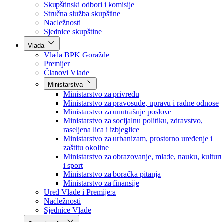
Poslanici po strankama
Poslanici po klubovima naroda
Kolegij skupštine
Skupštinski odbori i komisije
Stručna služba skupštine
Nadležnosti
Sjednice skupštine
Vlada
Vlada BPK Goražde
Premijer
Članovi Vlade
Ministarstva
Ministarstvo za privredu
Ministarstvo za pravosuđe, upravu i radne odnose
Ministarstvo za unutrašnje poslove
Ministarstvo za socijalnu politiku, zdravstvo,
raseljena lica i izbjeglice
Ministarstvo za urbanizam, prostorno uređenje i
zaštitu okoline
Ministarstvo za obrazovanje, mlade, nauku, kultur
i sport
Ministarstvo za boračka pitanja
Ministarstvo za finansije
Ured Vlade i Premijera