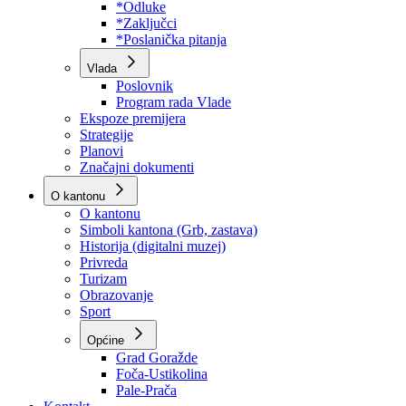
Program rada Skupštine
Budžet 2026
Zakoni
*Odluke
*Zaključci
*Poslanička pitanja
Vlada
Poslovnik
Program rada Vlade
Ekspoze premijera
Strategije
Planovi
Značajni dokumenti
O kantonu
O kantonu
Simboli kantona (Grb, zastava)
Historija (digitalni muzej)
Privreda
Turizam
Obrazovanje
Sport
Općine