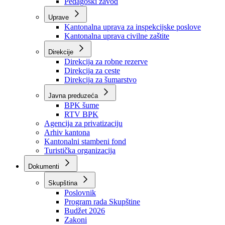
Zavod zdravstvenog osiguranja
Zavod za javno zdravstvo
Zavod za besplatnu pravnu pomoć
Pedagoški zavod
Uprave
Kantonalna uprava za inspekcijske poslove
Kantonalna uprava civilne zaštite
Direkcije
Direkcija za robne rezerve
Direkcija za ceste
Direkcija za šumarstvo
Javna preduzeća
BPK šume
RTV BPK
Agencija za privatizaciju
Arhiv kantona
Kantonalni stambeni fond
Turistička organizacija
Dokumenti
Skupština
Poslovnik