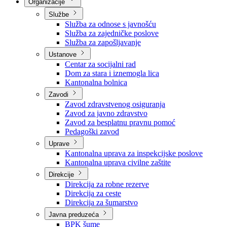
Nadležnosti
Sjednice Vlade
Organizacije
Službe
Služba za odnose s javnošću
Služba za zajedničke poslove
Služba za zapošljavanje
Ustanove
Centar za socijalni rad
Dom za stara i iznemogla lica
Kantonalna bolnica
Zavodi
Zavod zdravstvenog osiguranja
Zavod za javno zdravstvo
Zavod za besplatnu pravnu pomoć
Pedagoški zavod
Uprave
Kantonalna uprava za inspekcijske poslove
Kantonalna uprava civilne zaštite
Direkcije
Direkcija za robne rezerve
Direkcija za ceste