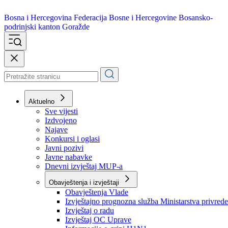
Bosna i Hercegovina
Federacija Bosne i Hercegovine
Bosansko-
podrinjski kanton Goražde
Aktuelno
Sve vijesti
Izdvojeno
Najave
Konkursi i oglasi
Javni pozivi
Javne nabavke
Dnevni izvještaj MUP-a
Obavještenja i izvještaji
Obavještenja Vlade