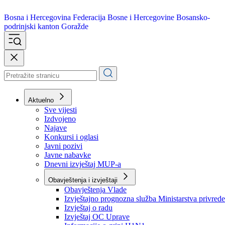
Bosna i Hercegovina
Federacija Bosne i Hercegovine
Bosansko-
podrinjski kanton Goražde
Aktuelno
Sve vijesti
Izdvojeno
Najave
Konkursi i oglasi
Javni pozivi
Javne nabavke
Dnevni izvještaj MUP-a
Obavještenja i izvještaji
Obavještenja Vlade