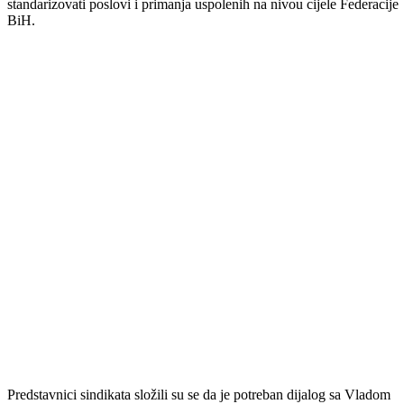
prilika da se ukaže na aktuelno stanje u Budžetu BPK-a Goražde te
pozove na zajedničku saradnju svih zainteresovanih strana kada je u
pitanju donošenje ovog važnog zakona, kojim će se po prvi put
standarizovati poslovi i primanja uspolenih na nivou cijele Federacije
BiH.