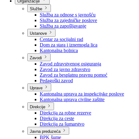
Nadležnosti
Sjednice Vlade
Organizacije
Službe
Služba za odnose s javnošću
Služba za zajedničke poslove
Služba za zapošljavanje
Ustanove
Centar za socijalni rad
Dom za stara i iznemogla lica
Kantonalna bolnica
Zavodi
Zavod zdravstvenog osiguranja
Zavod za javno zdravstvo
Zavod za besplatnu pravnu pomoć
Pedagoški zavod
Uprave
Kantonalna uprava za inspekcijske poslove
Kantonalna uprava civilne zaštite
Direkcije
Direkcija za robne rezerve
Direkcija za ceste