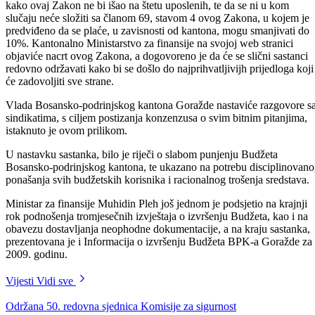
Predstavnici sindikata složili su se da je potreban dijalog sa Vladom
kako ovaj Zakon ne bi išao na štetu uposlenih, te da se ni u kom
slučaju neće složiti sa članom 69, stavom 4 ovog Zakona, u kojem je
predviđeno da se plaće, u zavisnosti od kantona, mogu smanjivati do
10%. Kantonalno Ministarstvo za finansije na svojoj web stranici
objaviće nacrt ovog Zakona, a dogovoreno je da će se slični sastanci
redovno održavati kako bi se došlo do najprihvatljivijh prijedloga koji
će zadovoljiti sve strane.
Vlada Bosansko-podrinjskog kantona Goražde nastaviće razgovore s
sindikatima, s ciljem postizanja konzenzusa o svim bitnim pitanjima,
istaknuto je ovom prilikom.
U nastavku sastanka, bilo je riječi o slabom punjenju Budžeta
Bosansko-podrinjskog kantona, te ukazano na potrebu disciplinovan
ponašanja svih budžetskih korisnika i racionalnog trošenja sredstava.
Ministar za finansije Muhidin Pleh još jednom je podsjetio na krajnji
rok podnošenja tromjesečnih izvještaja o izvršenju Budžeta, kao i na
obavezu dostavljanja neophodne dokumentacije, a na kraju sastanka,
prezentovana je i Informacija o izvršenju Budžeta BPK-a Goražde za
2009. godinu.