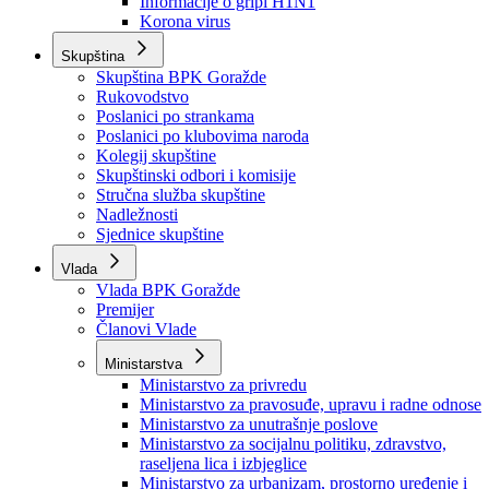
Izvještajno prognozna služba Ministarstva privrede
Izvještaj o radu
Izvještaj OC Uprave
Informacije o gripi H1N1
Korona virus
Skupština
Skupština BPK Goražde
Rukovodstvo
Poslanici po strankama
Poslanici po klubovima naroda
Kolegij skupštine
Skupštinski odbori i komisije
Stručna služba skupštine
Nadležnosti
Sjednice skupštine
Vlada
Vlada BPK Goražde
Premijer
Članovi Vlade
Ministarstva
Ministarstvo za privredu
Ministarstvo za pravosuđe, upravu i radne odnose
Ministarstvo za unutrašnje poslove