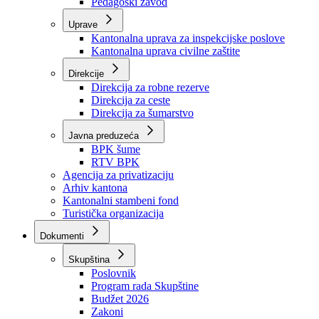
Zavod zdravstvenog osiguranja
Zavod za javno zdravstvo
Zavod za besplatnu pravnu pomoć
Pedagoški zavod
Uprave
Kantonalna uprava za inspekcijske poslove
Kantonalna uprava civilne zaštite
Direkcije
Direkcija za robne rezerve
Direkcija za ceste
Direkcija za šumarstvo
Javna preduzeća
BPK šume
RTV BPK
Agencija za privatizaciju
Arhiv kantona
Kantonalni stambeni fond
Turistička organizacija
Dokumenti
Skupština
Poslovnik