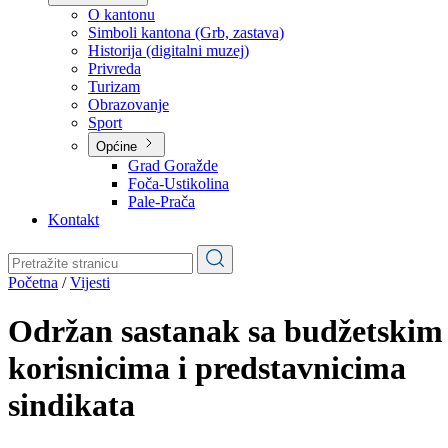
Planovi
Značajni dokumenti
O kantonu
O kantonu
Simboli kantona (Grb, zastava)
Historija (digitalni muzej)
Privreda
Turizam
Obrazovanje
Sport
Općine
Grad Goražde
Foča-Ustikolina
Pale-Prača
Kontakt
Početna
/
Vijesti
Održan sastanak sa budžetskim
korisnicima i predstavnicima