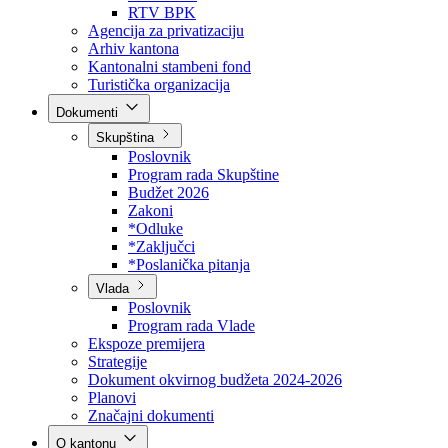
Direkcija za šumarstvo
Javna preduzeća
BPK šume
RTV BPK
Agencija za privatizaciju
Arhiv kantona
Kantonalni stambeni fond
Turistička organizacija
Dokumenti
Skupština
Poslovnik
Program rada Skupštine
Budžet 2026
Zakoni
*Odluke
*Zaključci
*Poslanička pitanja
Vlada
Poslovnik
Program rada Vlade
Ekspoze premijera
Strategije
Dokument okvirnog budžeta 2024-2026