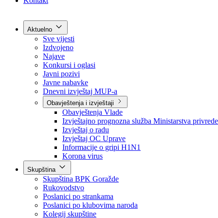
Grad Goražde
Foča-Ustikolina
Pale-Prača
Kontakt
Aktuelno
Sve vijesti
Izdvojeno
Najave
Konkursi i oglasi
Javni pozivi
Javne nabavke
Dnevni izvještaj MUP-a
Obavještenja i izvještaji
Obavještenja Vlade
Izvještajno prognozna služba Ministarstva privrede
Izvještaj o radu
Izvještaj OC Uprave
Informacije o gripi H1N1
Korona virus
Skupština
Skupština BPK Goražde
Rukovodstvo