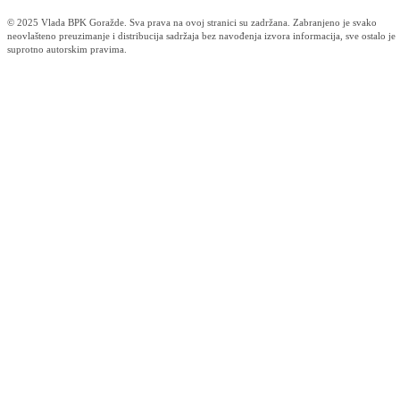
Otvorene pristigle prijave na Javni poziv za predlaganje kandidata za
dodjelu javnih priznanja Kantona za 2026. godinu
05.08.2026