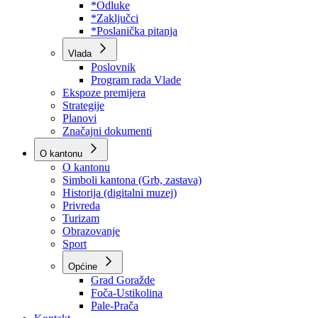
Program rada Skupštine
Budžet 2026
Zakoni
*Odluke
*Zaključci
*Poslanička pitanja
Vlada
Poslovnik
Program rada Vlade
Ekspoze premijera
Strategije
Planovi
Značajni dokumenti
O kantonu
O kantonu
Simboli kantona (Grb, zastava)
Historija (digitalni muzej)
Privreda
Turizam
Obrazovanje
Sport
Općine