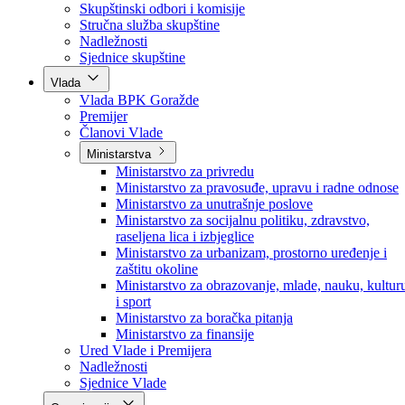
Poslanici po strankama
Poslanici po klubovima naroda
Kolegij skupštine
Skupštinski odbori i komisije
Stručna služba skupštine
Nadležnosti
Sjednice skupštine
Vlada
Vlada BPK Goražde
Premijer
Članovi Vlade
Ministarstva
Ministarstvo za privredu
Ministarstvo za pravosuđe, upravu i radne odnose
Ministarstvo za unutrašnje poslove
Ministarstvo za socijalnu politiku, zdravstvo,
raseljena lica i izbjeglice
Ministarstvo za urbanizam, prostorno uređenje i
zaštitu okoline
Ministarstvo za obrazovanje, mlade, nauku, kultur
i sport
Ministarstvo za boračka pitanja
Ministarstvo za finansije
Ured Vlade i Premijera