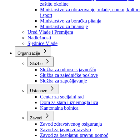
Ministarstvo za socijalnu politiku, zdravstvo,
raseljena lica i izbjeglice
Ministarstvo za urbanizam, prostorno uređenje i
zaštitu okoline
Ministarstvo za obrazovanje, mlade, nauku, kultur
i sport
Ministarstvo za boračka pitanja
Ministarstvo za finansije
Ured Vlade i Premijera
Nadležnosti
Sjednice Vlade
Organizacije
Službe
Služba za odnose s javnošću
Služba za zajedničke poslove
Služba za zapošljavanje
Ustanove
Centar za socijalni rad
Dom za stara i iznemogla lica
Kantonalna bolnica
Zavodi