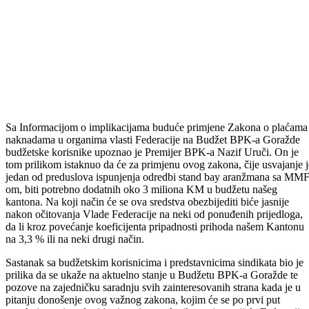
Sa Informacijom o implikacijama buduće primjene Zakona o plaćama 
naknadama u organima vlasti Federacije na Budžet BPK-a Goražde
budžetske korisnike upoznao je Premijer BPK-a Nazif Uruči. On je
tom prilikom istaknuo da će za primjenu ovog zakona, čije usvajanje j
jedan od preduslova ispunjenja odredbi stand bay aranžmana sa MMF
om, biti potrebno dodatnih oko 3 miliona KM u budžetu našeg
kantona. Na koji način će se ova sredstva obezbijediti biće jasnije
nakon očitovanja Vlade Federacije na neki od ponuđenih prijedloga,
da li kroz povećanje koeficijenta pripadnosti prihoda našem Kantonu
na 3,3 % ili na neki drugi način.
Sastanak sa budžetskim korisnicima i predstavnicima sindikata bio je