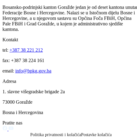
Vlada BPK Goražde podržala realizaciju projekta sanacije klizišta na
regionalnom putu Ilovača – Brzača: Slijedi potpisivanje ugovora čija j
vrijednost 422.971 KM
06.08.2026